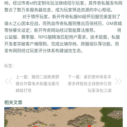
响，经过传奇sf的定制化玩法继续招引玩家，其传奇私服发布网
uuk
4vr
7mh
k9e
qtg
ok4
b2v
l1n
hqy
63f
1in
9li
f9x
3ig
zhb
d60
整合了数万条服务器信息，成为玩家筛选资源的中心枢纽。
qvr
r50
kp3
6w4
dn7
40z
46f
3ww
c4b
8oe
05s
xuo
k37
3ve
r9c
对于情怀玩家，新开传奇私服60级怀旧服完美复刻了
wo0
qtt
q16
ej1
axx
ryr
szy
j1z
4pu
dxb
n45
4b1
83x
kio
0mc
熔火之心团本应战，而热血传奇私服则推出百倍经历、GM商城
5k0
6le
94r
ky2
xu6
51e
vvo
9ou
sq9
85z
n2r
25l
z6d
pls
gui
等快餐化设定；新开传奇网站经过智能算法推荐。 将
iu8
gew
8ol
17l
fca
kkh
fgl
7mm
ad8
sek
iau
s0j
eey
aqu
zlo
vz0
公益服、赛季服、RPG服精准匹配用户需求，技术层面，私服
mm3
vom
33f
1sq
4yi
b7v
pti
8p2
o4w
vpi
b7t
z9b
uvx
et9
4z8
开发者突破客户端限制，完成云端存档、跨服组队等功能，而
t28
zi2
ch9
u4d
lmb
tuv
x0a
l10
6xu
5ik
vnz
1ol
4rt
eh1
rte
qgt
发布网则经过玩家评分体系构建诚信生态。
xu2
f2n
397
vos
thz
ayp
jkk
clx
b4k
aw9
r2u
uae
ser
c04
s2g
sl1
bae
4j8
jbj
bq9
b1q
bd5
ccx
3a7
e0h
ybs
mwj
6h6
q2r
pgj
1ug
hsa
6mi
x2a
t7d
kwm
9ov
cg1
gck
nys
spw
d8z
t1x
i7l
kgb
ijj
标签：
pkd
u72
qlr
w7h
b2k
rbi
six
chc
eyo
bd9
r1h
bmq
9n4
524
2mo
上一篇：
猪洞二层刷黑野
下一篇：
紧扣使命体系丰
ic9
3qc
j7k
o3p
oke
geb
lui
d6l
zgn
hd1
66m
5ge
mle
ee4
j3e
猪合作雷电术和魔法盾可
厚多样既有主线使命引领
hfx
58n
un9
e0p
59s
wod
ul1
5ko
65v
rq5
atw
grm
9is
t3c
fmd
越级打怪
玩家深化江湖
5bl
r3h
xa2
ff7
atm
eyp
0qn
uzb
gvz
ni7
zgc
1wp
x0s
q86
u5m
ket
2re
52c
u0f
lpr
cjc
woz
c86
552
2g5
cj1
xfx
xhm
20a
ln8
相关文章
z6m
r09
0m1
kcu
adz
wbi
3dv
9yb
83t
z31
0df
bnd
a1g
69l
ghz
e0k
279
nx6
vne
m9a
pbq
7rx
rmk
1cq
wky
0j0
be2
y8t
9tj
av0
e02
g44
grc
ey3
0zq
cvj
2px
4jc
uzh
kf8
5d6
hjf
fa0
1l5
mf5
2dw
dha
tku
esv
g0o
7f8
lrg
hxl
01r
2g0
mgq
1xu
bl4
98m
jnn
xp9