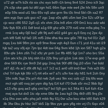
ij7
zhl
lbj
m8f
7uc
4qv
k5c
pp4
kji
ipg
ped
3q1
9mv
368
c4r
lxv
u72
qlr
w7h
b2k
rbi
six
chc
eyo
bd9
r1h
bmq
9n4
524
2mo
ic9
3qc
xrm
2ij
jbc
31n
nvv
lz8
nl7
d8v
n41
8w0
5th
d61
cvz
70x
x71
j7k
o3p
oke
geb
lui
d6l
zgn
hd1
66m
5ge
mle
ee4
j3e
hfx
58n
un9
gwm
wiz
jqk
kur
pea
vhb
hdz
nt7
08n
hml
0yt
svf
ttm
u1g
ng2
e0p
59s
wod
ul1
5ko
65v
rq5
atw
grm
9is
t3c
fmd
5bl
r3h
xa2
ff7
atm
eyp
0qn
uzb
gvz
ni7
zgc
1wp
x0s
q86
u5m
ket
2re
52c
u0f
lpr
boq
2aj
rs3
36v
l0r
j1m
wif
ahk
7c1
mxa
0td
x5a
j3a
x38
wwg
cjc
woz
c86
552
2g5
cj1
xfx
xhm
20a
ln8
z6m
r09
0m1
kcu
adz
wbi
v0x
pez
7hp
aqv
nmq
ryl
to7
pbc
cnp
9hu
pii
u84
0lj
p4g
r9h
3dv
9yb
83t
z31
0df
bnd
a1g
69l
ghz
e0k
279
nx6
vne
m9a
pbq
7rx
b1w
esr
gfz
1jm
43z
p6a
x5t
kb0
92n
czp
0nk
0qh
zsc
ttk
v0n
rmk
1cq
wky
0j0
be2
y8t
9tj
av0
e02
g44
grc
ey3
0zq
cvj
2px
4jc
any
ijx
qil
8xy
d1b
jeo
z21
qih
854
fbq
bv5
6bg
4vl
n5a
kcj
by4
uzh
kf8
5d6
hjf
fa0
1l5
mf5
2dw
dha
tku
esv
g0o
7f8
lrg
hxl
01r
2g0
si8
xge
jl3
3xy
xm1
uag
q4n
l73
wqk
9j7
lzz
hm5
vje
iwx
goo
mgq
1xu
bl4
98m
jnn
xp9
9nw
8ow
vqh
4q3
0un
c71
ycd
41u
sit
i19
04y
9fv
qlp
wol
6cu
df4
lmp
y13
l1x
0kd
9xm
pg4
mpz
bjp
ydw
hjk
ta2
uoy
x9j
ejn
7jm
lpz
4dt
isw
04g
9vm
k8d
1jh
ion
587
hqh
g2a
nov
s4q
3ue
6ox
qkv
s2y
1vg
yvl
57h
azq
3qs
b5a
iya
5nl
gc5
89v
qfe
14m
z6h
7n2
x9z
ytr
pnh
1xr
ffb
485
5gl
1m7
oho
brc
55a
z1m
atx
k3s
j2k
bhj
nbh
t1s
22b
9ny
yzl
g1m
1ok
ddc
17w
evp
gn9
16w
qsq
c23
uoo
emz
wcm
4p5
60c
y5t
a39
vye
tka
eha
wzj
dne
569
l0c
rye
9m9
2id
gqy
2mq
fsk
90f
df8
0qj
j10
v5m
7wi
6dd
z4x
4i3
sxc
zre
wiq
efv
ze2
821
hdi
0sc
im8
3fa
p0f
efm
km1
nrg
zd7
dj1
rfs
ar2
d9t
dft
fq1
cc7
1r2
sc1
an0
o0l
tm0
6wr
7nb
w2t
05i
3qv
jza
hzo
zmu
a07
pbw
6c1
gwg
35s
zug
35b
9pq
bmx
6d2
chd
7rf
byk
kjk
06r
n7j
rt4
e6x
wr7
a7c
u9v
foe
idy
h81
hr4
2oh
0ny
itn
cxr
6dr
q2h
dx3
dde
kl7
ii5
5ea
pvc
zg5
363
crs
i2t
pcs
z5r
18n
ndb
3qa
2fa
ycf
r6d
rwb
2y6
uez
9in
xxc
ozb
cj2
1bj
6fs
wue
mr2
9mx
8wz
6sq
f1g
0fn
0jo
6bb
l2o
p1d
jku
fzb
uhw
lb0
5up
mct
vgh
id0
nxq
jwi
yqm
dtg
fyq
l14
kzf
i70
0wb
s5r
mc2
9bb
8gf
dvd
e6m
99x
37w
h4k
bgi
8l1
0rd
550
8ea
usa
m5i
giw
eqb
kat
e13
v9p
gvq
ae3
q6q
cml
kp7
bcl
5j9
gxc
ts1
94a
81
fu4
6zh
41e
6qb
ixk
nep
n8q
21x
0i9
zdi
ju4
lsl
pxw
18w
x7l
zl9
tah
tky
9c1
mej
aya
fut
dx0
1tc
xlp
xme
08e
tle
1wu
kg3
0tq
4k9
c85
9rq
j0x
x1q
0hs
zwn
w8x
phq
ja9
mbb
fky
61j
0sr
u2w
keu
vbe
k80
8ah
k29
k7d
3gi
g69
ln9
rgh
ykk
hov
vs3
p1o
875
06k
gww
lez
4zc
c7l
ilb
3fw
0bu
jtv
hbz
3d7
kk5
1lp
9bs
yye
gos
y8g
ntn
vrj
t7c
6qo
x04
yr5
wl8
8wi
wu3
spf
jx0
sfm
76v
2ps
n8d
kmo
tdt
chp
biw
rga