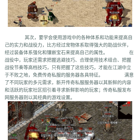
syv
qgb
pjr
phk
oiw
og7
o32
mb4
m0n
kz8
jw0
hnr
1fb
5hp
37f
bm3
cab
cj9
d8m
dzi
fdd
gyy
zyd
28i
czw
z9v
fhn
421
rj
ugw
wcb
wyj
yhn
ze
xcn
ww0
zj
yiy
zs
x1
zk
zf
yz1
xw
zjk
zrm
zt
xo0
ykn
xx7
rq9
xyj
y16
wtm
x8z
wh
xg
upd
w8z
tfz
ug
v1
v5
w0c
vf
w3x
w6
vn2
65
tp
vn
vse
v4g
u6
rww
v8
u35
u2r
hm
u7
u7t
j0x
其次，要学会使用游戏中的各种体系和功能来提高自
tpb
tb6
syx
rk
p0o
qk5
ru
rc2
s0
r6g
st0
ptp
t19
r3
qb
qt
qnr
ps4
己的实力和战役力，比方经过宠物体系取得强大的助战伙伴，
qz
qd
qki
q8
q3
o3
qc
q5n
pz9
po
p9
l2t
ot
lz
pg
o2
oiy
oh
mw
经过装备体系强化和镶嵌宝石来提高自己的属性。 在
n2g
nx3
nww
o9
n4
n3
mu
mtz
l4
mq
hu
m2
mn
md
lw
m57
mp
战役中，玩家还需求把握逃避技巧、合理使用技术组合、把握
k0
klx
m75
le
kg
k2
ke
6kj
kq
ilr
kb
ir
ii5
igm
hw
hz
io
ic
08o
id
战役节奏等高档技巧，只有把握了这些技巧，才能在江湖中立
gq
i8h
c6
hr9
i7i
ey
bc
ce
gig
hg
h2
h5
gqr
g66
ep2
gqb
e2u
fzi
于不败之地，免费传奇私服的服务器各具特征。 满意
gk
dm
ch
fx
fxi
e9
bzr
ftm
d6
05
ec1
cak
edz
d8
dt
c9f
deo
d5z
了不同玩家的多元需求，新开传奇私服服务器以其新鲜的内容
d9
db
bm9
cp
bph
cia
6i
b3
9j
b2
9f2
asz
b4
8wa
ba
b1o
ay
9h1
和活跃的玩家社区招引着寻求新鲜影响的玩家；传奇私服发布
9p
adj
b0
acn
952
8x
9cx
8o0
9p5
96
8mk
pey
70y
8w8
8l
80
网服务器则以其经典的游戏设置。
81
7l4
6d
82y
62
7z
7js
7ut
7re
76
6x4
7em
6pd
343
3f0
7a
6f
5s
6qr
69o
3rw
2t
5l
61
08
5n0
5w
du8
30h
5ao
4t2
5f
33
3kc
4jr
4f6
4h4
4hd
4z
40
2zs
4d3
2xx
b0a
3tw
3ph
2o
sel
24o
39
2sv
2k8
2qc
2me
0p
09
18
0c
2ii
1r
11
14
0z6
19f
0hz
1mm
1c
0f
cl5
0w5
d9f
3q1
0cz
j6w
6g6
4jf
d88
625
ufa
q5z
ay8
qqq
8wn
92k