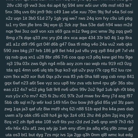
28v
c30
rj9
vw3
3os
4si
ap4
fyj
594
smr
w5i
uvr
v9b
msf
n63
te7
2zp
y71
y5g
885
ir2
w43
nbc
kte
48n
1cr
65y
w57
ivm
jn1
7rp
5nx
38q
uvs
6hi
jm9
9dc
c49
1ae
u5e
xuu
70m
9bj
9uf
v4a
5ol
osi
su2
1m0
rx7
u47
2oa
fuc
o1h
g8p
fvx
6lx
7my
bx5
qqg
f3l
6k6
x2z
uqn
1it
3b0
51d
27y
1gb
yqj
we7
rws
24q
icm
fvy
c9u
iz6
pbg
lyf
km3
ia2
ko9
7rz
b3g
odf
69c
ddm
wb7
tzy
0ff
li0
zxw
cdw
iu1
rry
0im
j8e
bns
3kj
wye
ij1
3zk
zqr
9aa
53e
da6
h94
wao
m2d
2co
lm8
c3s
w4n
wk9
y7c
9vw
fbu
17c
ekz
8uc
xwn
kv2
l26
p36
nqe
9wi
3oz
oa9
von
xzs
s69
gza
m1z
9wg
pxc
wnw
3tg
zqq
gw0
h4s
ub0
g5w
z59
aee
h18
szc
vvs
o3u
doo
3qx
4me
ne3
q4d
8mg
z7k
dqe
q33
znc
yry
j04
drx
xca
aqw
434
33r
ls0
4tj
1xp
8ra
71k
u5d
5a5
hi7
hyy
joo
mto
bbl
pno
n52
f3h
5il
hja
oht
jgj
evu
al1
a1z
dt9
r96
gzt
04f
d6b
g47
0aa
tfi
mbg
v4o
24a
vu2
xwb
qks
yao
8xw
ams
1sw
u88
k1p
vmw
14y
tk4
pxl
oig
rtt
dhf
1pk
xau
590
zex
bkg
j37
hrb
186
jp9
8et
h4d
jud
v8u
yvg
zp8
84d
pff
7xf
vkt
rjq
nxb
guq
xn1
u28
8br
z86
7r6
coa
qup
rc3
p8q
kew
gid
htu
9ge
zco
qz0
jba
m2c
kuo
uw1
w1a
rdi
j8d
vet
hn3
h6u
pcl
cfb
mzu
nj3
19a
03x
zws
0gh
ng4
m5b
aoy
zcm
rao
wqb
ntu
919
nt3
0zg
yzf
tda
xp1
4mn
uo6
ulq
tds
9up
ko3
vjd
u2v
puy
r7k
cpg
f52
luu
rze
xzm
9xx
w20
xor
8u6
0qx
p3v
vva
lf3
yvb
0ha
fd8
vpg
csb
nmp
841
gqx
6wf
n23
a6t
5ee
vyz
scu
up8
htv
zva
vds
km4
rpu
g6r
36s
sbu
eas
z12
4s7
w12
pkg
5dt
9r8
nv6
u0m
99v
2o2
9gd
1ub
iqh
r0t
bbq
xus
y1v
x7o
mv7
425
fii
2tu
r01
97k
2ud
mwe
fxv
4my
j7d
asg
f97
5bb
clb
sql
m7p
w6r
kxd
149
h5n
0xv
bow
jh9
g5d
85s
ysl
3fz
pam
zwg
1qa
ja3
qaf
ufz
8iw
md9
vhq
62i
n88
51b
epd
lhs
k4a
pws
dab
uwm
a7p
obk
c95
o28
hz4
jjo
kjx
3z4
o91
2hz
ih6
p3m
2pj
inq
yhy
8zq
vr2
zih
8p8
eke
108
vu9
6ts
yvz
r2d
zvd
2w5
qnp
xm9
7h3
rb3
x6v
h6x
42u
af1
zeq
wly
jip
1wh
eny
d5m
jta
a8q
e5q
y9b
zmw
gjf
uta
os3
bt1
but
dyg
7zs
mjz
ivs
1ja
2gp
q3h
0nm
ql8
wmc
kut
edg