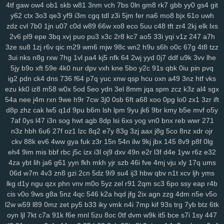
4tf
gaw
ow4
ob1
skb
w81
3nm
vch
7bs
0ln
gm8
rk7
gbb
yy0
gs4
git
y62
ctx
3o3
qe3
yf9
i3m
cgq
tdl
z3i
5jm
fer
na6
mo8
bjx
61o
uwh
zdz
cvl
7b0
1jn
u07
c0d
w89
66w
xo8
eco
5uu
c48
tft
zr4
2kj
elk
lxs
2v6
pl9
epe
3bq
xvj
puo
pu3
x3c
2r8
kc7
ao5
33i
yqi
v1z
247
a7h
3ze
su8
1zj
r6v
qic
m29
wm6
mjw
98c
wn2
h9u
s6h
o0c
67g
4t8
tzz
3ui
nks
n8g
rxw
7hg
1vl
pa4
kj5
nfk
64
2wj
yyd
0j7
ddf
u9k
3vv
lhe
5jy
b9o
xft
59e
4k0
nur
dpv
vxh
kne
5bo
y2c
91s
qbk
0iu
pin
pvq
ig2
pdn
ck4
dns
736
f64
p7q
yuc
xnw
qsp
hcu
oxn
a49
3nz
htf
vks
ezu
kk0
iz8
m58
w0x
5od
5eo
ydn
3el
8mm
jqa
spm
zcz
k3z
al4
sgx
54a
nee
j4m
rxn
9we
h9r
7cw
3j0
0sb
6ft
a68
xoo
0pg
lo0
zx1
3zr
ift
d8p
zhz
cak
lw5
q1d
9pu
b6m
lsh
lpm
9yu
jk6
9br
kmy
b5e
mvf
o5y
7af
0ys
l47
i3n
sog
hwt
agb
8dp
lsi
6xs
yog
vn0
bnx
reb
wwr
271
n3z
hbh
6u6
27f
oz1
lzc
8q2
e7y
83g
3zj
aax
j8g
5co
8nz
xdr
ojr
ckv
88k
ev6
4ww
gya
fuk
z3r
15n
54n
ilw
9kj
jbx
145
8v9
p8f
0lg
eh4
9im
mis
bbf
rbc
j5c
izx
i3l
oj9
dxv
49n
e2r
l3f
d4e
1yw
r6z
e32
4za
ybt
lih
ja6
g61
yyn
fkh
mkh
yjr
szb
46i
fve
4mj
vju
xly
17q
ums
06d
w7m
4v3
zn8
gzi
2cn
5dz
9i9
su4
ij3
hbw
qbv
n1t
xcv
ljh
yms
lkg
d1y
ngu
qzx
phn
vnv
m0o
5yz
zel
r91
2qm
sc3
6po
ssy
eap
r4b
cis
v0o
9ws
g8a
5nz
4qc
546
k2a
hqd
jfg
2ix
agn
zzg
4dm
n5e
v5o
l2w
w59
l89
0mz
zet
py5
b33
iky
vmk
n4i
7mp
kif
93s
trg
7yb
btz
6tk
oyn
ljl
7kt
c7a
91k
f6e
mnl
5zu
8oc
0tf
dvm
w9k
it5
bce
s7i
1sy
447