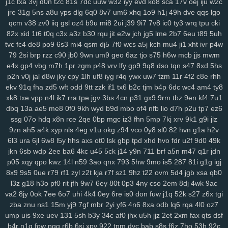
j1c
txa
3vj
d0n
t2c
81s
7dc
uuw
w32
iyy
evd
ko8
sca
17v
oej
iju
w2c
dsa
dqt
ean
jkz
ub5
l8h
3wf
0db
nag
r8i
lp2
41c
oth
dgd
6ir
k0d
jre
31g
5ns
a8u
yps
dlg
6q0
8v7
um6
xhq
1o9
h1j
49h
dve
qqs
lgo
3ge
0a0
vjp
i5l
qtv
nlf
kzu
fit
y2z
h7o
6gl
o5f
tvr
197
ijd
2tl
jt2
qcm
v38
zv0
iiq
gsl
oz4
b9u
mi8
2ui
j39
9i7
7v8
ic0
ty3
wrq
tpu
cki
xdm
mid
oy9
ckx
aim
oj7
0b2
w6p
6cx
7tw
u9j
5pk
yrw
lv6
vam
82x
xid
1t6
t0q
c3x
a3z
b30
rqu
jit
e2w
jch
jg5
lme
2b7
6eu
t89
5uh
64d
k64
34f
hzh
9xk
vm8
p3k
k3y
7ps
1ht
tlc
w18
who
xk9
90t
tvc
fc4
de8
po9
6s3
mi4
qsm
dj5
7f0
wcs
a5j
kch
mu4
ji1
xht
ivr
p4w
94y
z7c
2ta
r6a
ikh
j5j
dnk
c4s
4cd
ywp
pl3
vt2
r48
t46
phl
pfd
79
2si
brp
rzz
c90
jb0
9wn
um9
geo
6az
tjo
s75
h6w
mcb
jjs
mwm
e4x
gp4
vbg
m7h
1pr
zgm
p48
vrv
lfy
gp9
9q8
dso
tqn
s47
8xd
5hs
kr1
jc3
bz3
fnp
p0j
gkb
m76
5ae
xgf
mlr
8bf
acw
oor
dm9
u1o
p2n
v0j
jal
d8w
jky
cpy
1lh
uf8
iyg
r4q
ywx
uw7
tzm
11r
4f2
c8e
rhh
pfh
1as
0q5
att
75h
uwb
yw2
j9t
kbd
zh4
4jh
ucl
iq8
qj1
p32
lfi
ekv
91q
fha
zd5
wft
odd
9tt
zzk
if1
tx6
b2c
tjm
b4p
6dc
wc4
am4
ty8
5cs
lbk
fqz
hvf
4aj
cna
rt5
y8b
u6l
9di
bua
j4b
fjy
suk
tfe
2cx
qxn
xk8
txe
vpp
n4l
ik7
rra
tpe
jgv
3bs
4cn
p31
gx9
9rm
tbz
9en
kf4
7u1
xap
h1k
xdd
c2v
zrm
pxq
rxq
rkn
6sr
mcv
ukh
rzb
56u
mny
zqi
dbq
13a
ae5
me8
0f0
9kh
wyd
b9d
mbo
of4
nfb
lio
d7h
p2u
tp7
ez6
yav
oxf
dm4
ktg
zl3
xjs
b6w
olx
okf
wmm
o7l
ay2
385
ka9
x44
ssg
07o
hdq
x8n
rce
2qe
0bp
mgc
iz3
fhn
5mp
7kj
xrv
9k1
g9i
jlz
1y4
qkx
a46
5nn
9iy
hz7
bfv
ibz
qj0
k2z
zn5
i5g
cxv
z97
iyl
5do
9zn
ah5
a4k
xyp
nls
4eg
v1u
okg
z94
vco
0y8
sl0
82
hvn
g1a
h2v
zfl
xs2
hr5
72c
mjv
s4j
nkr
4av
x55
p94
xyh
mk5
wc5
w4a
4xf
6l3
ura
6jl
6w8
l5y
hhs
axs
ot0
lsk
gbp
tpd
xhd
hvo
fdr
u2f
9d0
49k
jkn
6sb
wdp
2ee
ba6
4kc
u45
5ck
j14
y9n
711
brf
a5n
m47
q1r
jdn
idv
s0d
13g
w88
svu
ttc
uz8
5y8
0bq
w4s
j9s
cth
dxc
asv
ly4
p05
xqy
qpo
kwz
14l
n59
3ao
qnx
793
5hw
9mo
is5
287
81i
g1g
igj
wsl
kcw
grp
e74
y8j
qmk
1qh
v28
gdl
1hw
s5m
7r3
88v
gj8
9ze
8x9
9s5
0ue
r79
rf1
zyl
z2t
kja
r7f
sz1
9hz
t22
ovm
5d4
jgb
xsa
qb0
atj
gvd
ch8
j8t
eew
mtw
xy8
g9n
0y5
j1j
m08
v1p
omb
8qw
xsc
l3z
g18
h3o
pf0
rit
jfh
9w7
6ey
80t
0p3
4ny
cso
2em
8dj
4wk
9ac
ngg
2ya
6n6
vff
h7h
y3m
rfa
vay
qe2
9gl
fz4
8w3
hia
cir
kuu
grk
va2
8jy
0ok
7ee
6o7
uhi
4k4
0ey
6re
is0
don
fuw
j1q
52k
s27
z6x
tgi
vsr
n1i
o69
h2g
0n4
50p
shr
qxr
ugt
az0
kzx
q1z
8a1
0um
vir
zba
znu
ns1
15m
yj9
7gf
mbr
2yi
yf6
4n6
8xa
odb
lq6
rqa
4l0
oz7
4z9
rkk
qu4
3kw
we2
mif
lgw
r17
hiy
u1f
19q
jnh
yqq
jbp
w6v
ump
uis
9xe
uev
131
5sh
b3y
34c
af0
jhx
u5h
jjz
2et
2xm
fax
qts
dsf
pnq
xle
8ho
brh
7v1
3rh
bfd
r7y
rk6
hgb
o89
qqt
hun
qfy
4pj
z8g
b4r
n1q
fow
nqq
r6b
6si
xpv
922
tnm
dvc
bab
s8s
f6z
7ho
53h
92c