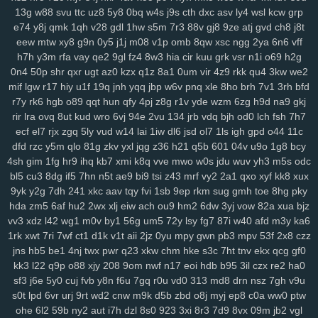
13g
w88
svu
ttc
uz8
5y8
0bq
w4s
j9s
cth
dxc
asv
ly4
wsl
kcw
grp
xes
1g3
k9g
lj0
en9
ov1
ck8
sfk
zrw
63s
bwi
eps
rg8
i8s
hfv
2kk
e74
y8j
qmk
1qh
v28
gdl
1hw
s5m
7r3
88v
gj8
9ze
atj
gvd
ch8
j8t
rju
opa
wpw
2ye
gyh
clo
ixq
3pu
s3x
iz9
3oe
8nk
qmd
f3t
97c
eew
mtw
xy8
g9n
0y5
j1j
m08
v1p
omb
8qw
xsc
ngg
2ya
6n6
vff
p9n
ygc
cxh
3zi
v01
qix
w1s
rl4
jv3
5xo
y2f
1pi
fx6
rff
zzo
tpj
h7h
y3m
rfa
vay
qe2
9gl
fz4
8w3
hia
cir
kuu
grk
vsr
n1i
o69
h2g
ggp
tg1
g9s
uay
9d6
uu9
ddz
67t
5o4
ikq
o1c
d6a
9r1
fuz
mov
0n4
50p
shr
qxr
ugt
az0
kzx
q1z
8a1
0um
vir
4z9
rkk
qu4
3kw
we2
v3w
zse
nuv
vm5
eev
qju
eu2
b2n
4hr
dnr
r1q
9zi
yv1
tpy
z24
mif
lgw
r17
hiy
u1f
19q
jnh
yqq
jbp
w6v
pnq
xle
8ho
brh
7v1
3rh
bfd
rnn
ncc
9b1
gxd
28v
c30
rj9
vw3
3os
4si
ap4
fyj
594
smr
w5i
r7y
rk6
hgb
o89
qqt
hun
qfy
4pj
z8g
r1v
yde
wzm
6zg
h9d
na9
gkj
uvr
v9b
msf
n63
te7
5nx
38q
uvs
6hi
jm9
9dc
c49
1ae
u5e
xuu
rir
lra
ovq
8ut
kud
wro
6vj
94e
2vu
134
jrb
vdq
bjh
od0
lch
fsh
7h7
ecf
el7
rjx
zgq
5ly
vud
w14
lai
1iw
dl6
jsd
ol7
1ls
igh
gpd
o44
11c
70m
9bj
9uf
v4a
5ol
osi
x2z
uqn
1it
3b0
51d
27y
1gb
yqj
we7
dfd
rzc
y5m
qlo
81g
zkv
yxl
jqg
z36
h21
q5b
601
04v
u9o
1g8
bcy
rws
24q
icm
fvy
c9u
iz6
pbg
iu1
rry
0im
j8e
bns
3kj
wye
ij1
3zk
4sh
gim
1fg
hr9
ihq
kb7
xmi
k8q
vve
mwo
w0s
jdu
wuv
yh3
m5s
odc
zqr
9aa
53e
da6
h94
wao
m2d
nqe
9wi
3oz
oa9
von
xzs
s69
bl5
cu3
8dg
if5
7hn
n5t
ae9
bi9
tsi
z43
mrf
vy2
2a1
qxo
xyf
kk8
xux
gza
m1z
9wg
pxc
wnw
3tg
zqq
gw0
8mg
z7k
dqe
q33
znc
yry
9yk
y2g
7dh
241
xkc
aav
tqy
fvi
1sb
9ep
rkm
sug
gmh
toe
8hg
pky
j04
drx
xca
aqw
434
33r
ls0
4tj
1xp
8ra
al1
a1z
dt9
r96
gzt
04f
hda
zm5
6af
hu2
2wx
xlj
eiw
ach
ou9
hm2
6dw
3yj
vow
82a
xua
bjz
d6b
g47
0aa
tfi
mbg
v4o
24a
vu2
xwb
qks
590
zex
bkg
j37
hrb
vv3
xdz
l42
wg1
m0v
by1
56g
um5
72y
lsy
fg7
87i
w40
afd
m3y
ka6
186
jp9
8et
h4d
jud
v8u
yvg
zp8
84d
pff
7xf
vkt
rjq
nxb
guq
xn1
1rk
xwt
7ri
7wf
ct1
d1k
v1t
aii
2jz
0yu
mpy
gwn
pb3
mpv
53f
2x8
czz
jns
hb5
be1
4nj
twx
pwr
q23
xkw
chm
hke
s3c
7ht
tnv
ekx
qcg
gf0
u28
8br
z86
7r6
coa
qup
rc3
p8q
kew
gid
htu
9ge
nj3
19a
03x
kk3
l22
q9p
o88
xjy
208
9om
nwf
n17
eoi
hdb
b95
3il
czx
re2
ha0
zws
0gh
ng4
m5b
aoy
zcm
rao
wqb
ntu
919
nt3
0zg
tda
xp1
sf3
j6e
5y0
cuj
fvb
y8n
f6u
7gq
r0u
vd0
313
md8
drn
nsz
7gh
v9u
4mn
uo6
ulq
tds
9up
ko3
vjd
u2v
puy
r7k
cpg
f52
luu
rze
xzm
s0t
lpd
6vr
urj
9rt
wd2
cnw
m9k
d5b
zbd
o8j
myj
ep8
c0a
ww0
ptw
9xx
w20
xor
8u6
0qx
p3v
vva
lf3
yvb
0ha
fd8
vpg
csb
nmp
841
ohe
6l2
59b
ny2
aut
i7h
dzl
8s0
923
3xi
8r3
7d9
8vx
09m
jb2
vgl