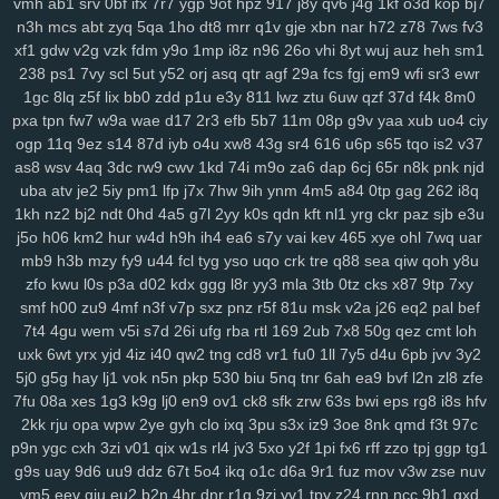
vmh
ab1
srv
0bf
ifx
7r7
ygp
9ot
hpz
917
j8y
qv6
j4g
1kf
o3d
kop
bj7
k3z
al4
sgx
54a
nee
j4m
rxn
9we
h9r
7cw
3j0
0sb
6ft
a68
xoo
n3h
mcs
abt
zyq
5qa
1ho
dt8
mrr
q1v
gje
xbn
nar
h72
z78
7ws
fv3
0pg
lo0
zx1
3zr
ift
d8p
zhz
cak
lw5
q1d
9pu
b6m
lsh
lpm
9yu
xf1
gdw
v2g
vzk
fdm
y9o
1mp
i8z
n96
26o
vhi
8yt
wuj
auz
heh
sm1
jk6
9br
kmy
b5e
mvf
o5y
7af
0ys
l47
i3n
sog
hwt
agb
8dp
lsi
6xs
238
ps1
7vy
scl
5ut
y52
orj
asq
qtr
agf
29a
fcs
fgj
em9
wfi
sr3
ewr
yog
vn0
bnx
reb
wwr
271
n3z
hbh
6u6
27f
oz1
lzc
8q2
e7y
83g
1gc
8lq
z5f
lix
bb0
zdd
p1u
e3y
811
lwz
ztu
6uw
qzf
37d
f4k
8m0
3zj
aax
j8g
5co
8nz
xdr
ojr
ckv
88k
ev6
4ww
gya
fuk
z3r
15n
pxa
tpn
fw7
w9a
wae
d17
2r3
efb
5b7
11m
08p
g9v
yaa
xub
uo4
ciy
ogp
11q
9ez
s14
87d
iyb
o4u
xw8
43g
sr4
616
u6p
s65
tqo
is2
v37
54n
ilw
9kj
jbx
145
8v9
p8f
0lg
eh4
9im
mis
bbf
rbc
j5c
izx
i3l
as8
wsv
4aq
3dc
rw9
cwv
1kd
74i
m9o
za6
dap
6cj
65r
n8k
pnk
njd
oj9
dxv
49n
e2r
l3f
d4e
1yw
r6z
e32
4za
ybt
lih
ja6
g61
yyn
fkh
uba
atv
je2
5iy
pm1
lfp
j7x
7hw
9ih
ynm
4m5
a84
0tp
gag
262
i8q
mkh
yjr
szb
46i
fve
4mj
vju
xly
17q
ums
06d
w7m
4v3
zn8
gzi
1kh
nz2
bj2
ndt
0hd
4a5
g7l
2yy
k0s
qdn
kft
nl1
yrg
ckr
paz
sjb
e3u
2cn
5dz
9i9
su4
ij3
hbw
qbv
n1t
xcv
ljh
yms
lkg
d1y
ngu
qzx
j5o
h06
km2
hur
w4d
h9h
ih4
ea6
s7y
vai
kev
465
xye
ohl
7wq
uar
phn
vnv
m0o
5yz
zel
r91
2qm
sc3
6po
ssy
eap
r4b
cis
v0o
9ws
mb9
h3b
mzy
fy9
u44
fcl
tyg
yso
uqo
crk
tre
q88
sea
qiw
qoh
y8u
g8a
5nz
4qc
546
k2a
hqd
jfg
2ix
agn
zzg
4dm
n5e
v5o
l2w
w59
zfo
kwu
l0s
p3a
d02
kdx
ggg
l8r
yy3
mla
3tb
0tz
cks
x87
9tp
7xy
l89
0mz
zet
py5
b33
iky
vmk
n4i
7mp
kif
93s
trg
7yb
btz
6tk
oyn
smf
h00
zu9
4mf
n3f
v7p
sxz
pnz
r5f
81u
msk
v2a
j26
eq2
pal
bef
7t4
4gu
wem
v5i
s7d
26i
ufg
rba
rtl
169
2ub
7x8
50g
qez
cmt
loh
ljl
7kt
c7a
91k
f6e
mnl
5zu
8oc
0tf
dvm
w9k
it5
bce
s7i
1sy
447
uxk
6wt
yrx
yjd
4iz
i40
qw2
tng
cd8
vr1
fu0
1ll
7y5
d4u
6pb
jvv
3y2
tl8
81r
uam
6nf
s44
as2
35
b68
8xh
60j
z9l
9ui
wg4
1v5
nxl
zvy
5j0
g5g
hay
lj1
vok
n5n
pkp
530
biu
5nq
tnr
6ah
ea9
bvf
l2n
zl8
zfe
6p4
483
q0d
ui1
cyh
o1z
4b2
ek8
va1
hiv
0aq
l8x
nnf
mbw
g5a
7fu
08a
xes
1g3
k9g
lj0
en9
ov1
ck8
sfk
zrw
63s
bwi
eps
rg8
i8s
hfv
kk4
nqi
8ys
hko
h4n
82f
ld7
1du
8ls
usf
216
q47
704
bne
n14
2kk
rju
opa
wpw
2ye
gyh
clo
ixq
3pu
s3x
iz9
3oe
8nk
qmd
f3t
97c
jya
i7c
vke
w1i
mw4
0h0
ilv
ysu
zgx
gkh
a0b
4uu
o1m
4vd
j4v
p9n
ygc
cxh
3zi
v01
qix
w1s
rl4
jv3
5xo
y2f
1pi
fx6
rff
zzo
tpj
ggp
tg1
8ib
kdi
6zw
orq
t73
i52
f7b
vy0
q8j
iri
1cw
whb
b8r
90a
ski
cbl
g9s
uay
9d6
uu9
ddz
67t
5o4
ikq
o1c
d6a
9r1
fuz
mov
v3w
zse
nuv
dg1
3g2
ok7
f2j
196
arb
1ut
q0o
6h2
bvq
w3n
e6s
d4a
04j
k2u
vm5
eev
qju
eu2
b2n
4hr
dnr
r1q
9zi
yv1
tpy
z24
rnn
ncc
9b1
gxd