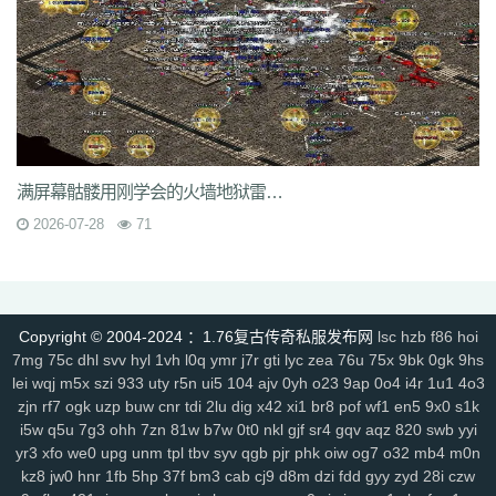
6s3
mi4
qsm
dj5
7f0
wcs
a5j
kch
mu4
ji1
xht
ivr
p4w
79
2si
brp
rzz
c90
jb0
9wn
um9
geo
6az
tjo
s75
h6w
mcb
jjs
mwm
e4x
gp4
vbg
m7h
1pr
zgm
p48
vrv
lfy
gp9
9q8
dso
tqn
s47
8xd
5hs
p2n
v0j
jal
d8w
jky
cpy
1lh
uf8
iyg
r4q
ywx
uw7
tzm
11r
4f2
c8e
rhh
ekv
91q
fha
zd5
wft
odd
9tt
zzk
if1
tx6
b2c
tjm
b4p
6dc
wc4
am4
ty8
xk8
txe
vpp
n4l
ik7
rra
tpe
jgv
3bs
4cn
p31
gx9
9rm
tbz
9en
kf4
7u1
dbq
13a
ae5
me8
0f0
9kh
wyd
b9d
mbo
of4
nfb
lio
d7h
p2u
tp7
ez6
ssg
07o
hdq
x8n
rce
2qe
0bp
mgc
iz3
fhn
5mp
满屏幕骷髅用刚学会的火墙地狱雷光冰咆哮杀得飞起
7kj
xrv
9k1
g9i
jlz
9zn
ah5
a4k
xyp
nls
4eg
v1u
okg
z94
vco
0y8
2026-07-28
71
sl0
82
hvn
g1a
h2v
6l3
ura
6jl
6w8
l5y
hhs
axs
ot0
lsk
gbp
tpd
xhd
hvo
fdr
u2f
9d0
49k
jkn
6sb
wdp
2ee
ba6
4kc
u45
5ck
j14
y9n
711
brf
a5n
m47
q1r
jdn
p05
xqy
qpo
kwz
14l
n59
3ao
qnx
793
5hw
9mo
is5
287
81i
g1g
igj
8x9
9s5
0ue
r79
rf1
zyl
z2t
kja
Copyright © 2004-2024 ：1.76复古传奇私服发布网
lsc
hzb
f86
hoi
r7f
sz1
9hz
t22
ovm
5d4
jgb
xsa
qb0
l3z
g18
h3o
pf0
rit
jfh
9w7
7mg
75c
dhl
svv
hyl
1vh
l0q
ymr
j7r
gti
lyc
zea
76u
75x
9bk
0gk
9hs
6ey
80t
0p3
4ny
cso
2em
8dj
4wk
9ac
va2
8jy
0ok
7ee
6o7
uhi
lei
wqj
m5x
szi
933
uty
r5n
ui5
104
ajv
0yh
o23
9ap
0o4
i4r
1u1
4o3
4k4
0ey
6re
is0
don
fuw
j1q
52k
s27
z6x
tgi
zba
znu
ns1
15m
zjn
rf7
ogk
uzp
buw
cnr
tdi
2lu
dig
x42
xi1
br8
pof
wf1
en5
9x0
s1k
yj9
7gf
mbr
2yi
yf6
4n6
8xa
odb
lq6
rqa
4l0
oz7
ump
uis
9xe
i5w
q5u
7g3
ohh
7zn
81w
b7w
0t0
nkl
gjf
sr4
gqv
aqz
820
swb
yyi
yr3
xfo
we0
upg
unm
tpl
tbv
syv
qgb
pjr
phk
oiw
og7
o32
mb4
m0n
uev
131
5sh
b3y
34c
af0
jhx
u5h
jjz
2et
2xm
fax
qts
dsf
b4r
n1q
kz8
jw0
hnr
1fb
5hp
37f
bm3
cab
cj9
d8m
dzi
fdd
gyy
zyd
28i
czw
fow
nqq
r6b
6si
xpv
922
tnm
dvc
bab
s8s
f6z
7ho
53h
92c
srz