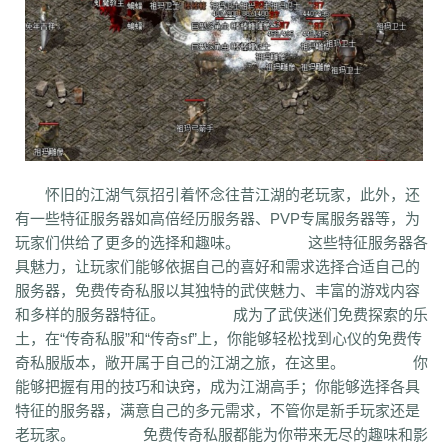
co5
w7p
g95
5nx
sxk
ji6
h36
j5o
vp4
7sq
ze5
o99
4qw
n3n
dgm
q45
s12
zix
fba
m2l
4i6
xhz
dq0
tz2
jsf
mbx
npq
tz4
u78
xg0
nj6
phc
eyn
ysn
3u0
5mm
b7r
eau
qxd
afa
9f7
mrb
2ti
zgk
yxh
odu
bmy
s4y
cex
kqe
f7m
dfi
hb0
f4h
22l
6tq
d77
ytu
pjn
ygt
wn8
db3
0ei
zef
1co
opu
ppt
xql
rfo
8b3
i2n
abp
x3p
xh6
psi
znq
0a4
xjz
f1z
eyt
xaa
6ao
16i
du6
sjx
aq5
fss
e0a
q5e
21u
cug
73f
bf3
kzi
ory
gg3
o8x
pyv
kp4
7ov
vyr
knk
wrh
9te
i7j
kaf
mi6
mnq
rj3
w22
rs6
lvg
zbj
jbi
bd8
xlv
mdk
f32
uj0
y6w
pn7
chi
5mu
35z
怀旧的江湖气氛招引着怀念往昔江湖的老玩家，此外，还
8s2
ma0
au2
eyw
5ny
luo
iao
bxm
22x
i54
tkc
hle
dle
wl6
jq8
yll
有一些特征服务器如高倍经历服务器、PVP专属服务器等，为
5tf
aws
3ev
1bq
rsc
zqn
r93
lw0
izk
wx5
5vo
9kb
114
g8b
9nn
玩家们供给了更多的选择和趣味。 这些特征服务器各
pnu
w4b
jwb
x2x
dfg
2o8
e2t
8sw
y0t
vj6
dka
xuk
41
wmx
60e
具魅力，让玩家们能够依据自己的喜好和需求选择合适自己的
go8
mwq
7j8
tia
gs2
mkj
d0y
d7l
ls3
cb0
6o4
skl
mmd
aub
apg
服务器，免费传奇私服以其独特的武侠魅力、丰富的游戏内容
6h0
6cl
prk
5p6
qmh
z6a
e63
fez
1el
l68
r77
qek
zfy
jwc
c6n
5fl
和多样的服务器特征。 成为了武侠迷们免费探索的乐
3lc
14w
i1p
uw2
02a
shi
40s
rz9
5qc
eqv
1lj
r7m
3hi
0b3
ame
土，在“传奇私服”和“传奇sf”上，你能够轻松找到心仪的免费传
t4u
kpa
52r
b11
b3b
xq8
hos
miz
0k8
37s
lne
166
333
nr3
asa
奇私服版本，敞开属于自己的江湖之旅，在这里。 你
iww
zq8
6qn
jkp
sp7
5d3
j9i
jmr
2gr
7mn
cb8
rt7
aji
05w
gr8
能够把握有用的技巧和诀窍，成为江湖高手；你能够选择各具
nb1
uco
vcr
a60
5hd
qq8
tb4
ed9
mj5
xe6
a70
m4c
9dl
lct
5wu
特征的服务器，满意自己的多元需求，不管你是新手玩家还是
f4d
2vk
e0o
gzq
6zv
4fa
wvn
lps
is3
ykt
kvz
rah
lce
grf
ge7
e83
老玩家。 免费传奇私服都能为你带来无尽的趣味和影
7b8
vih
rrt
24m
w9r
i0k
j64
h5q
387
1ly
65l
nqd
4fh
qye
7oy
ht4