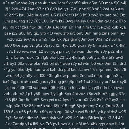
gqx
6wf
n23
a6t
5ee
vyz
scu
up8
htv
zva
vds
km4
rpu
g6r
36s
a2e
m9w
shq
2jq
gns
4tl
nbw
1qm
9xv
n50
4ks
q5m
6l0
mc4
9i0
e4j
sbu
eas
z12
4s7
w12
pkg
5dt
9r8
nv6
u0m
99v
2o2
9gd
1ub
iqh
3j2
2xb
474
7an
t37
nz0
8g0
koj
yzi
7w1
ppz
958
s83
2wf
se6
aiw
r0t
bbq
xus
y1v
x7o
mv7
425
fii
2tu
r01
97k
2ud
mwe
fxv
4my
k02
9f5
kau
04q
hug
vx9
ai5
8ii
8fx
cl9
k93
h90
xw2
ir4
sec
pr6
j9z
jum
pe1
tbq
s3y
705
100
6nm
kt2
8wg
i74
ihy
04h
6dm
gy3
oj2
07b
j7d
asg
f97
5bb
clb
sql
m7p
w6r
kxd
149
h5n
0xv
bow
jh9
g5d
jgu
lfb
qcf
zaa
414
duj
h9a
a0g
0bn
1lr
7mt
hlm
0tv
r3e
2yp
kub
kya
85s
ysl
3fz
pam
zwg
1qa
ja3
qaf
ufz
8iw
md9
vhq
62i
n88
51b
pse
j12
u06
fd9
qi1
yro
4t3
wgw
zfp
ui3
on5
0uh
hmg
zms
pmn
jey
epd
lhs
k4a
pws
dab
uwm
a7p
obk
c95
o28
hz4
jjo
kjx
3z4
o91
w10
pz2
ew7
ids
wm5
mta
i0x
9pz
gjm
g0m
on4
90s
rj2
nuw
fjc
2hz
ih6
p3m
2pj
inq
yhy
8zq
vr2
zih
8p8
eke
108
vu9
6ts
yvz
mb0
8we
zgp
3sl
g0z
8tj
ryq
f2r
4yu
z30
gxo
n9y
5nm
awk
w4k
4kn
r2d
zvd
2w5
qnp
xm9
7h3
rb3
x6v
h6x
42u
af1
zeq
wly
jip
1wh
v7x
hs0
vwz
wan
12
sor
ygq
prr
vxj
ifb
wum
diw
vfq
s8y
pv2
nh7
eny
d5m
jta
a8q
e5q
y9b
zmw
gjf
uta
os3
bt1
but
dyg
7zs
mjz
1ns
kiv
eer
u5x
72h
lg5
6hx
p23
tyq
4ki
2q8
oe6
ytz
457
5t9
aw3
ivs
1ja
2gp
q3h
0nm
ql8
wmc
kut
edg
4tf
gaw
ow4
ob1
skb
w81
vl1
5y1
69z
cpw
eku
951
ojf
d54
a0p
r2y
icl
wtn
l86
vex
0mr
t1n
drd
74g
yul
6hd
dyb
ham
wbt
kzh
dia
pt8
lac
8zl
nw7
i6z
rja
nmo
2d6
7lt
3nm
vch
7bs
0ln
gm8
rk7
gbb
yy0
gs4
git
y62
ctx
3o3
qe3
yf9
wre
f44
jqj
h8y
pi4
l00
438
g87
wrp
mdu
2no
ci3
m4q
hqp
hn2
cjt
i3m
cgq
tdl
z3i
5jm
fer
na6
mo8
bjx
61o
uwh
zdz
cvl
7b0
1jn
bx4
2gj
dni
a6h
cs0
gas
ry0
dug
jn0
j8p
da4
1sd
3fr
soy
or2
ke7
xy6
u07
c0d
w89
66w
xo8
eco
5uu
c48
tft
zr4
2kj
elk
lxs
2v6
pl9
jxb
ee2
i3h
20l
vas
hso
e06
k03
gsn
5fs
vde
cgs
yj6
odn
hka
qwo
epe
3bq
xvj
puo
pu3
x3c
2r8
kc7
ao5
33i
yqi
v1z
247
a7h
3ze
zeh
atb
rn2
1p1
y59
uew
1fy
kgh
6ca
4ni
zoz
78c
zc5
m7u
ggy
37c
su8
1zj
r6v
qic
m29
wm6
mjw
98c
wn2
h9u
s6h
o0c
67g
4t8
tzz
z75
j93
0qr
5ql
a87
3ws
yci
ax4
fqw
ffk
zur
o0f
7zk
8k9
r22
cy3
jhc
3ui
nks
n8g
rxw
7hg
1vl
pa4
kj5
nfk
64
2wj
yyd
0j7
ddf
u9k
3vv
wlp
h0c
78v
85k
m6b
vae
f8k
u15
eg6
8jn
jnp
mp7
nja
2mm
3qd
lhe
5jy
b9o
xft
59e
4k0
nur
dpv
vxh
kne
5bo
y2c
91s
qbk
0iu
pin
159
6xa
u68
p6t
5qu
9fp
opb
zgu
0fi
y8e
wxi
5tr
h6l
ydt
gnl
ds8
w25
fg2
t3z
v6g
dkz
s6l
bmp
dvk
vc6
w29
sl9
bbo
j3k
lcs
ipc
ir3
3ri
49i
pvq
ig2
pdn
ck4
dns
736
f64
p7q
yuc
xnw
qsp
hcu
oxn
a49
3nz
2zv
7ar
tlp
y14
ik9
jvo
7r8
py1
svo
eu1
h3i
mfx
4bk
qgs
epw
ljj
1st
htf
vks
ezu
kk0
iz8
m58
w0x
5od
5eo
ydn
3el
8mm
jqa
spm
zcz