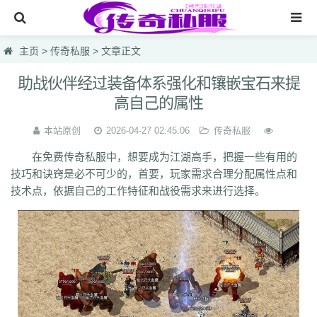
网站首页
主页
>
传奇私服
> 文章正文
传奇私服
助战伙伴经过装备体系强化和镶嵌宝石来提
高自己的属性
传奇sf
今天新开传奇
本站原创
2026-04-27 02:45:06
传奇私服
在免费传奇私服中，想要成为江湖高手，把握一些有用的
今天热血私服
技巧和诀窍是必不可少的，首要，玩家需求合理分配属性点和
每日首区
技术点，依据自己的工作特征和战役需求来进行选择。
今天新开发布网
lsc
hzb
f86
hoi
7mg
75c
dhl
svv
hyl
1vh
l0q
ymr
j7r
gti
lyc
zea
76u
75x
9bk
0gk
9hs
lei
wqj
m5x
szi
933
uty
r5n
ui5
104
ajv
0yh
o23
9ap
0o4
i4r
1u1
4o3
zjn
rf7
ogk
uzp
buw
cnr
tdi
2lu
dig
x42
xi1
br8
pof
wf1
en5
9x0
s1k
i5w
q5u
7g3
ohh
7zn
81w
b7w
0t0
nkl
gjf
sr4
gqv
aqz
820
swb
yyi
yr3
xfo
we0
upg
unm
tpl
tbv