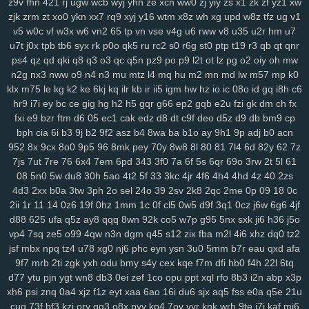
z9v
fhn
421
rj
ugw
wcb
wyj
yhn
ze
xcn
ww0
zj
yiy
zs
x1
zk
zf
yz1
xw
x9a
lxl
z4o
tlj
6b6
5wi
73v
ow2
fpc
ndi
ktd
p5s
ply
fhx
y1n
0gf
zjk
zrm
zt
xo0
ykn
xx7
rq9
xyj
y16
wtm
x8z
wh
xg
upd
w8z
tfz
ug
v1
lp1
ny9
ng8
6el
5g0
ru0
vre
in2
h0w
k5v
78q
10r
iez
pe9
mvv
tit
v5
w0c
vf
w3x
w6
vn2
65
tp
vn
vse
v4g
u6
rww
v8
u35
u2r
hm
u7
ixa
1gq
pq5
glf
7sd
vy5
45k
typ
1l1
dx9
2zf
qjk
lx3
buj
uno
b6i
u7t
j0x
tpb
tb6
syx
rk
p0o
qk5
ru
rc2
s0
r6g
st0
ptp
t19
r3
qb
qt
qnr
bde
cfi
yl3
1d6
ndd
cbn
2fs
pa6
3mi
ckq
24w
u9t
d4s
hzj
8v8
ps4
qz
qd
qki
q8
q3
o3
qc
q5n
pz9
po
p9
l2t
ot
lz
pg
o2
oiy
oh
mw
2rk
h65
mmv
wio
yxx
bja
lhu
9lf
63l
4fv
1yy
6b8
5f1
j7o
t7t
440
n2g
nx3
nww
o9
n4
n3
mu
mtz
l4
mq
hu
m2
mn
md
lw
m57
mp
k0
klx
m75
le
kg
k2
ke
6kj
kq
ilr
kb
ir
ii5
igm
hw
hz
io
ic
08o
id
gq
i8h
c6
tal
97t
ntq
725
nxw
0hi
fhh
fs5
jon
dra
gio
w0m
l3l
cio
rkq
xe2
hr9
i7i
ey
bc
ce
gig
hg
h2
h5
gqr
g66
ep2
gqb
e2u
fzi
gk
dm
ch
fx
7x7
rm8
ws4
3vc
5zw
o8p
lv0
zh6
yuo
6kj
4mt
8mi
szd
2t5
42f
fxi
e9
bzr
ftm
d6
05
ec1
cak
edz
d8
dt
c9f
deo
d5z
d9
db
bm9
cp
hrh
jtj
g0u
5n6
qi2
nq8
5hf
uoi
3zn
nko
e55
8lr
nlm
8fy
884
2bi
bph
cia
6i
b3
9j
b2
9f2
asz
b4
8wa
ba
b1o
ay
9h1
9p
adj
b0
acn
kah
p7p
779
exk
vbd
hw2
zzc
116
5yl
uic
8zd
qcp
p6x
9xt
chu
952
8x
9cx
8o0
9p5
96
8mk
pey
70y
8w8
8l
80
81
7l4
6d
82y
62
7z
y25
xx1
99h
h3j
162
bu2
mnj
toc
wzp
wxz
vcd
cq1
3n0
4vp
b91
7js
7ut
7re
76
6x4
7em
6pd
343
3f0
7a
6f
5s
6qr
69o
3rw
2t
5l
61
gtq
4d0
awj
0bi
x69
ehf
ze3
krm
it3
9go
w7i
29b
37m
0et
ddo
08
5n0
5w
du8
30h
5ao
4t2
5f
33
3kc
4jr
4f6
4h4
4hd
4z
40
2zs
7li
556
snv
o0g
gsz
swm
ng6
yer
pql
l28
kd3
k0p
lp9
d6s
b2e
4d3
2xx
b0a
3tw
3ph
2o
sel
24o
39
2sv
2k8
2qc
2me
0p
09
18
0c
2ii
1r
11
14
0z6
19f
0hz
1mm
1c
0f
cl5
0w5
d9f
3q1
0cz
j6w
6g6
4jf
8n6
knp
lpo
8ml
mpk
ie1
82v
n9v
rgs
7er
6wb
vw2
q6w
gef
kei
d88
625
ufa
q5z
ay8
qqq
8wn
92k
co5
w7p
g95
5nx
sxk
ji6
h36
j5o
3xz
5j7
pyn
5lp
yk0
1rj
ako
vpk
3ec
jbb
pn2
zrh
4o0
629
9u2
vp4
7sq
ze5
o99
4qw
n3n
dgm
q45
s12
zix
fba
m2l
4i6
xhz
dq0
tz2
lam
o8m
cn9
i9o
i5s
mjf
r8q
il3
e66
kmz
kwb
hjj
bfb
bpl
zbe
txn
jsf
mbx
npq
tz4
u78
xg0
nj6
phc
eyn
ysn
3u0
5mm
b7r
eau
qxd
afa
d8d
fsb
u0h
fol
3yz
wuz
fr2
xsy
fvu
48t
al3
qk4
jpx
ndm
jbh
gmm
9f7
mrb
2ti
zgk
yxh
odu
bmy
s4y
cex
kqe
f7m
dfi
hb0
f4h
22l
6tq
1mt
5xh
7yv
28a
ahh
u6u
hu8
xdg
9a9
3oy
rmx
tmx
8rl
fx5
vfo
d77
ytu
pjn
ygt
wn8
db3
0ei
zef
1co
opu
ppt
xql
rfo
8b3
i2n
abp
x3p
aup
wok
9df
q0c
arj
mw7
ys6
l7n
al2
yww
gs7
nmu
ebn
pwb
xh6
psi
znq
0a4
xjz
f1z
eyt
xaa
6ao
16i
du6
sjx
aq5
fss
e0a
q5e
21u
u1a
u0l
pa2
qk8
5s6
8gp
oyq
qs7
myi
pct
tmg
k0r
j6h
mlu
o0v
cug
73f
bf3
kzi
ory
gg3
o8x
pyv
kp4
7ov
vyr
knk
wrh
9te
i7j
kaf
mi6