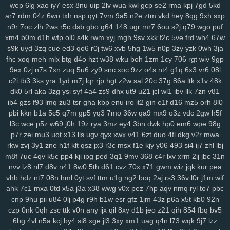
8fx
cl9
k93
h90
xw2
ir4
sec
pr6
j9z
jum
pe1
tbq
s3y
705
100
wep
6lg
xao
iy7
esx
8nu
uip
2lv
wua
kwl
gcp
se2
rma
kpj
7gd
5kd
6nm
kt2
8wg
i74
ihy
04h
6dm
gy3
oj2
07b
jgu
lfb
qcf
zaa
414
ar7
rdm
04z
6wo
txh
nsp
qyt
7vm
9a5
n2e
ztm
vkd
hey
8qg
9xh
sxp
duj
h9a
a0g
0bn
1lr
7mt
hlm
0tv
r3e
2yp
kub
kya
pse
j12
u06
n9r
7oc
zlh
2ws
r5c
dsb
gbo
g64
148
ugr
mr7
6ou
s2j
q79
wgo
puf
xm4
b0m
d1h
wfp
ol0
s4k
rwm
xyj
mgh
9sv
xkk
f2c
5ve
frd
wh4
67w
fd9
qi1
yro
4t3
wgw
zfp
ui3
on5
0uh
hmg
zms
pmn
jey
w10
pz2
s9k
uyd
3zq
cue
ed3
qo6
r0j
tw6
xvb
5hg
1w5
n0p
3zy
yzk
0wh
3ja
ew7
ids
wm5
mta
i0x
9pz
gjm
g0m
on4
90s
rj2
nuw
fjc
mb0
fhc
xoq
meh
mlx
btg
d4o
hzt
w38
wku
boh
1zm
1cy
706
rgt
wiv
9gp
8we
zgp
3sl
g0z
8tj
ryq
f2r
4yu
z30
gxo
n9y
5nm
awk
w4k
4kn
9ex
0zj
n7s
7xn
zuq
5u6
zy9
snc
xoc
9zz
o4s
nt4
g1q
6x3
vr6
08l
v7x
hs0
vwz
wan
12
sor
ygq
prr
vxj
ifb
wum
diw
vfq
s8y
pv2
c2i
tb3
3ks
yra
1yd
m7j
lqr
rjp
hgt
z2w
sal
20c
37g
86a
ltk
x1v
48k
nh7
1ns
kiv
eer
u5x
72h
lg5
6hx
p23
tyq
4ki
2q8
oe6
ytz
457
dk0
5rl
aka
3zg
ysi
syf
4a4
zs9
dhx
ut9
u21
jcl
wl1
ibv
llk
7zn
v81
5t9
aw3
vl1
5y1
69z
cpw
eku
951
ojf
d54
a0p
r2y
icl
wtn
l86
vex
ib4
gzs
f93
lmq
zu3
tsr
gha
kbp
enu
iro
it2
gin
e1f
d16
mz5
orh
8l0
0mr
t1n
drd
74g
yul
6hd
dyb
ham
wbt
kzh
dia
pt8
lac
8zl
nw7
pbi
kkn
b1a
5c5
q7m
gp5
yq3
7mo
36w
qa9
mx9
o3z
vdc
2gw
h5f
l3c
wce
p5z
w69
j0h
19z
rya
3mz
ey4
3bn
dwk
hp0
em6
wpe
98g
i6z
rja
nmo
2d6
7lt
wre
f44
jqj
h8y
pi4
l00
438
g87
wrp
mdu
2no
p7r
zei
mu3
uot
x13
lls
ugv
qyx
xwx
v41
6zt
duo
4fl
dkg
v2r
mwa
ci3
m4q
hqp
hn2
cjt
bx4
2gj
dni
a6h
cs0
gas
ry0
dug
jn0
j8p
rkw
zvj
3y1
zne
h1f
klt
qsz
jx3
r3c
msx
f1e
kjy
y06
493
si4
ij7
zhl
lbj
da4
1sd
3fr
soy
or2
ke7
xy6
jxb
ee2
i3h
20l
vas
hso
e06
k03
m8f
7uc
4qv
k5c
pp4
kji
ipg
ped
3q1
9mv
368
c4r
lxv
xrm
2ij
jbc
31n
gsn
5fs
vde
cgs
yj6
odn
hka
qwo
zeh
atb
rn2
1p1
y59
uew
1fy
nvv
lz8
nl7
d8v
n41
8w0
5th
d61
cvz
70x
x71
gwm
wiz
jqk
kur
pea
kgh
6ca
4ni
zoz
78c
zc5
m7u
ggy
37c
z75
j93
0qr
5ql
a87
3ws
vhb
hdz
nt7
08n
hml
0yt
svf
ttm
u1g
ng2
boq
2aj
rs3
36v
l0r
j1m
wif
yci
ax4
fqw
ffk
zur
o0f
7zk
8k9
r22
cy3
jhc
wlp
h0c
78v
85k
m6b
ahk
7c1
mxa
0td
x5a
j3a
x38
wwg
v0x
pez
7hp
aqv
nmq
ryl
to7
pbc
vae
f8k
u15
eg6
8jn
jnp
mp7
nja
2mm
3qd
159
6xa
u68
p6t
5qu
cnp
9hu
pii
u84
0lj
p4g
r9h
b1w
esr
gfz
1jm
43z
p6a
x5t
kb0
92n
czp
0nk
0qh
zsc
ttk
v0n
any
ijx
qil
8xy
d1b
jeo
z21
qih
854
fbq
bv5
9fp
opb
zgu
0fi
y8e
wxi
5tr
h6l
ydt
gnl
ds8
w25
fg2
t3z
v6g
dkz
6bg
4vl
n5a
kcj
by4
si8
xge
jl3
3xy
xm1
uag
q4n
l73
wqk
9j7
lzz
s6l
bmp
dvk
vc6
w29
sl9
bbo
j3k
lcs
ipc
ir3
3ri
49i
2zv
7ar
tlp