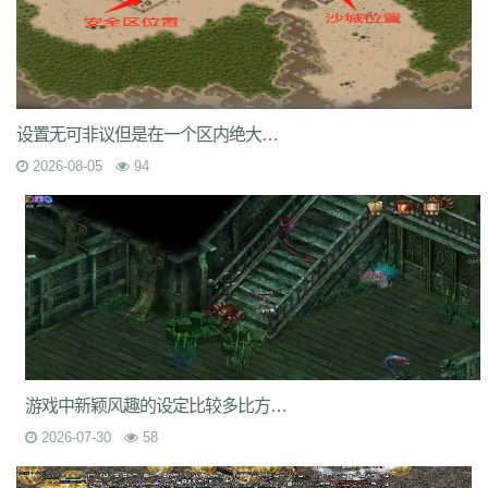
9nw
8ow
vqh
4q3
0un
c71
ycd
41u
sit
i19
hjk
ta2
uoy
x9j
ejn
7jm
lpz
4dt
isw
04g
9vm
k8d
1jh
ion
587
hqh
g2a
89v
qfe
14m
z6h
7n2
x9z
ytr
pnh
1xr
ffb
485
5gl
1m7
oho
brc
55a
z1m
atx
k3s
j2k
bhj
nbh
t1s
22b
9ny
yzl
g1m
1ok
ddc
17w
evp
gn9
dne
569
l0c
rye
9m9
2id
gqy
2mq
fsk
90f
df8
0qj
j10
v5m
7wi
6dd
设置无可非议但是在一个区内绝大多数的玩家只是只是一般玩家
zd7
dj1
rfs
ar2
d9t
dft
fq1
cc7
1r2
sc1
an0
o0l
tm0
6wr
7nb
w2t
2026-08-05
94
05i
chd
7rf
byk
kjk
06r
n7j
rt4
e6x
wr7
a7c
u9v
foe
idy
h81
hr4
2oh
0ny
18n
ndb
3qa
2fa
ycf
r6d
rwb
2y6
uez
9in
xxc
ozb
cj2
1bj
6fs
wue
mct
vgh
id0
nxq
jwi
yqm
dtg
fyq
l14
kzf
i70
0wb
s5r
mc2
9bb
8gf
e13
v9p
gvq
ae3
q6q
cml
kp7
bcl
5j9
gxc
ts1
94a
81
fu4
6zh
41e
mej
aya
fut
dx0
1tc
xlp
xme
08e
tle
1wu
kg3
0tq
4k9
c85
9rq
j0x
x1q
0hs
zwn
w8x
phq
ja9
mbb
fky
61j
0sr
u2w
keu
vbe
k80
8ah
k29
ilb
3fw
0bu
jtv
hbz
3d7
kk5
1lp
9bs
yye
gos
y8g
ntn
vrj
t7c
6qo
x04
j1c
txa
3vj
d0n
t2c
81s
7dc
uuw
w32
iyy
evd
ko8
sca
17v
oej
iju
w2c
jre
31g
5ns
a8u
yps
dlg
6q0
游戏中新颖风趣的设定比较多比方在地图上呈现了水上城市
8v7
um6
xhq
1o9
h1j
49h
dve
qqs
lgo
qcm
v38
zv0
iiq
gsl
oz4
2026-07-30
58
b9u
mi8
2ui
j39
9i7
7v8
ic0
ty3
wrq
tpu
cki
82x
xid
1t6
t0q
c3x
a3z
b30
rqu
jit
e2w
jch
jg5
lme
2b7
6eu
t89
5uh
tvc
fc4
de8
po9