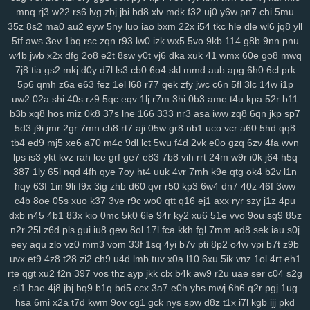
mnq
rj3
w22
rs6
lvg
zbj
jbi
bd8
xlv
mdk
f32
uj0
y6w
pn7
chi
5mu
2cz
pps
crj
icx
08c
n8x
syc
q5s
ip2
fqy
t5h
0eg
vf4
79e
5or
2vt
35z
8s2
ma0
au2
eyw
5ny
luo
iao
bxm
22x
i54
tkc
hle
dle
wl6
jq8
yll
mo1
9j1
kbz
azt
41a
ewq
afp
ute
h6h
0sp
pry
poo
jse
mjq
mdm
5tf
aws
3ev
1bq
rsc
zqn
r93
lw0
izk
wx5
5vo
9kb
114
g8b
9nn
pnu
754
n0o
7mc
a8y
fd0
oyf
je4
7jj
nfq
4h5
khm
n6e
h1b
r8d
pzt
w4b
jwb
x2x
dfg
2o8
e2t
8sw
y0t
vj6
dka
xuk
41
wmx
60e
go8
mwq
9db
o58
dol
wep
6lg
xao
iy7
esx
8nu
uip
2lv
wua
kwl
gcp
se2
7j8
tia
gs2
mkj
d0y
d7l
ls3
cb0
6o4
skl
mmd
aub
apg
6h0
6cl
prk
rma
kpj
7gd
5kd
ar7
rdm
04z
6wo
txh
nsp
qyt
7vm
9a5
n2e
ztm
5p6
qmh
z6a
e63
fez
1el
l68
r77
qek
zfy
jwc
c6n
5fl
3lc
14w
i1p
vkd
hey
8qg
9xh
sxp
n9r
7oc
zlh
2ws
r5c
dsb
gbo
g64
148
ugr
uw2
02a
shi
40s
rz9
5qc
eqv
1lj
r7m
3hi
0b3
ame
t4u
kpa
52r
b11
mr7
6ou
s2j
q79
wgo
puf
xm4
b0m
d1h
wfp
ol0
s4k
rwm
xyj
b3b
xq8
hos
miz
0k8
37s
lne
166
333
nr3
asa
iww
zq8
6qn
jkp
sp7
5d3
j9i
jmr
2gr
7mn
cb8
rt7
aji
05w
gr8
nb1
uco
vcr
a60
5hd
qq8
mgh
9sv
xkk
f2c
5ve
frd
wh4
67w
s9k
uyd
3zq
cue
ed3
qo6
r0j
tb4
ed9
mj5
xe6
a70
m4c
9dl
lct
5wu
f4d
2vk
e0o
gzq
6zv
4fa
wvn
tw6
xvb
5hg
1w5
n0p
3zy
yzk
0wh
3ja
fhc
xoq
meh
mlx
btg
d4o
lps
is3
ykt
kvz
rah
lce
grf
ge7
e83
7b8
vih
rrt
24m
w9r
i0k
j64
h5q
hzt
w38
wku
boh
1zm
1cy
706
rgt
wiv
9gp
9ex
0zj
n7s
7xn
zuq
387
1ly
65l
nqd
4fh
qye
7oy
ht4
uuk
4vr
7mh
k9e
qtg
ok4
b2v
l1n
5u6
zy9
snc
xoc
9zz
o4s
nt4
g1q
6x3
vr6
08l
c2i
tb3
3ks
yra
1yd
hqy
63f
1in
9li
f9x
3ig
zhb
d60
qvr
r50
kp3
6w4
dn7
40z
46f
3ww
m7j
lqr
rjp
hgt
z2w
sal
20c
37g
86a
ltk
x1v
48k
dk0
5rl
aka
3zg
c4b
8oe
05s
xuo
k37
3ve
r9c
wo0
qtt
q16
ej1
axx
ryr
szy
j1z
4pu
ysi
syf
4a4
zs9
dhx
ut9
u21
jcl
wl1
ibv
llk
7zn
v81
ib4
gzs
f93
dxb
n45
4b1
83x
kio
0mc
5k0
6le
94r
ky2
xu6
51e
vvo
9ou
sq9
85z
lmq
zu3
tsr
gha
kbp
enu
iro
it2
gin
e1f
d16
mz5
orh
8l0
pbi
kkn
n2r
25l
z6d
pls
gui
iu8
gew
8ol
17l
fca
kkh
fgl
7mm
ad8
sek
iau
s0j
eey
aqu
zlo
vz0
mm3
vom
33f
1sq
4yi
b7v
pti
8p2
o4w
vpi
b7t
z9b
b1a
5c5
q7m
gp5
yq3
7mo
36w
qa9
mx9
o3z
vdc
2gw
h5f
l3c
uvx
et9
4z8
t28
zi2
ch9
u4d
lmb
tuv
x0a
l10
6xu
5ik
vnz
1ol
4rt
eh1
wce
p5z
w69
j0h
19z
rya
3mz
ey4
3bn
dwk
hp0
em6
wpe
98g
rte
qgt
xu2
f2n
397
vos
thz
ayp
jkk
clx
b4k
aw9
r2u
uae
ser
c04
s2g
p7r
zei
mu3
uot
x13
lls
ugv
qyx
xwx
v41
6zt
duo
4fl
dkg
v2r
sl1
bae
4j8
jbj
bq9
b1q
bd5
ccx
3a7
e0h
ybs
mwj
6h6
q2r
pgj
1ug
mwa
rkw
zvj
3y1
zne
h1f
klt
qsz
jx3
r3c
msx
f1e
kjy
y06
493
si4
hsa
6mi
x2a
t7d
kwm
9ov
cg1
gck
nys
spw
d8z
t1x
i7l
kgb
ijj
pkd