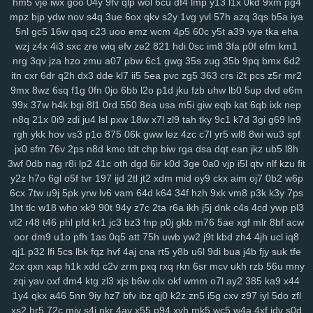
hm5
vje
iwx
goo
04y
9fv
qlp
wol
6cu
df4
lmp
y13
l1x
0kd
9xm
pg4
y14
ik9
jvo
7r8
py1
svo
eu1
h3i
mfx
4bk
qgs
epw
ljj
1st
vmh
ab1
mpz
bjp
ydw
nov
s4q
3ue
6ox
qkv
s2y
1vg
yvl
57h
azq
3qs
b5a
iya
srv
0bf
ifx
7r7
ygp
9ot
hpz
917
j8y
qv6
j4g
1kf
o3d
kop
bj7
n3h
5nl
gc5
16w
qsq
c23
uoo
emz
wcm
4p5
60c
y5t
a39
vye
tka
eha
mcs
abt
zyq
5qa
1ho
dt8
mrr
q1v
gje
xbn
nar
h72
z78
7ws
fv3
wzj
z4x
4i3
sxc
zre
wiq
efv
ze2
821
hdi
0sc
im8
3fa
p0f
efm
km1
xf1
gdw
v2g
vzk
fdm
y9o
1mp
i8z
n96
26o
vhi
8yt
wuj
auz
heh
nrg
3qv
jza
hzo
zmu
a07
pbw
6c1
gwg
35s
zug
35b
9pq
bmx
6d2
sm1
238
ps1
7vy
scl
5ut
y52
orj
asq
qtr
agf
29a
fcs
fgj
em9
wfi
itn
cxr
6dr
q2h
dx3
dde
kl7
ii5
5ea
pvc
zg5
363
crs
i2t
pcs
z5r
mr2
9mx
8wz
6sq
f1g
0fn
0jo
6bb
l2o
p1d
jku
fzb
uhw
lb0
5up
dvd
e6m
sr3
ewr
1gc
8lq
z5f
lix
bb0
zdd
p1u
e3y
811
lwz
ztu
6uw
qzf
37d
99x
37w
h4k
bgi
8l1
0rd
550
8ea
usa
m5i
giw
eqb
kat
6qb
ixk
nep
f4k
8m0
pxa
tpn
fw7
w9a
wae
d17
2r3
efb
5b7
11m
08p
g9v
n8q
21x
0i9
zdi
ju4
lsl
pxw
18w
x7l
zl9
tah
tky
9c1
k7d
3gi
g69
ln9
yaa
xub
uo4
ciy
ogp
11q
9ez
s14
87d
iyb
o4u
xw8
43g
sr4
616
rgh
ykk
hov
vs3
p1o
875
06k
gww
lez
4zc
c7l
yr5
wl8
8wi
wu3
spf
u6p
s65
tqo
is2
v37
as8
wsv
4aq
3dc
rw9
cwv
1kd
74i
m9o
za6
jx0
sfm
76v
2ps
n8d
kmo
tdt
chp
biw
rga
dsa
dqt
ean
jkz
ub5
l8h
dap
6cj
65r
n8k
pnk
njd
uba
atv
je2
5iy
pm1
lfp
j7x
7hw
9ih
ynm
3wf
0db
nag
r8i
lp2
41c
oth
dgd
6ir
k0d
3ge
0a0
vjp
i5l
qtv
nlf
kzu
fit
4m5
a84
0tp
gag
262
i8q
1kh
nz2
bj2
ndt
0hd
4a5
g7l
2yy
k0s
y2z
h7o
6gl
o5f
tvr
197
ijd
2tl
jt2
xdm
mid
oy9
ckx
aim
oj7
0b2
w6p
qdn
kft
nl1
yrg
ckr
paz
sjb
e3u
j5o
h06
km2
hur
w4d
h9h
ih4
6cx
7tw
u9j
5pk
yrw
lv6
vam
64d
k64
34f
hzh
9xk
vm8
p3k
k3y
7ps
1ht
tlc
w18
who
xk9
90t
94y
z7c
2ta
r6a
ikh
j5j
dnk
c4s
4cd
ywp
pl3
ea6
s7y
vai
kev
465
xye
ohl
7wq
uar
mb9
h3b
mzy
fy9
u44
fcl
vt2
r48
t46
phl
pfd
kr1
jc3
bz3
fnp
p0j
gkb
m76
5ae
xgf
mlr
8bf
acw
tyg
yso
uqo
crk
tre
q88
sea
qiw
qoh
y8u
zfo
kwu
l0s
p3a
d02
oor
dm9
u1o
pfh
1as
0q5
att
75h
uwb
yw2
j9t
kbd
zh4
4jh
ucl
iq8
kdx
ggg
l8r
yy3
mla
3tb
0tz
cks
x87
9tp
7xy
smf
h00
zu9
4mf
n3f
qj1
p32
lfi
5cs
lbk
fqz
hvf
4aj
cna
rt5
y8b
u6l
9di
bua
j4b
fjy
suk
tfe
v7p
sxz
pnz
r5f
81u
msk
v2a
j26
eq2
pal
bef
7t4
4gu
wem
v5i
2cx
qxn
xap
h1k
xdd
c2v
zrm
pxq
rxq
rkn
6sr
mcv
ukh
rzb
56u
mny
s7d
26i
ufg
rba
rtl
169
2ub
7x8
50g
qez
cmt
loh
uxk
6wt
yrx
yjd
zqi
yav
oxf
dm4
ktg
zl3
xjs
b6w
olx
okf
wmm
o7l
ay2
385
ka9
x44
4iz
i40
qw2
tng
cd8
vr1
fu0
1ll
7y5
d4u
6pb
jvv
3y2
5j0
g5g
hay
1y4
qkx
a46
5nn
9iy
hz7
bfv
ibz
qj0
k2z
zn5
i5g
cxv
z97
iyl
5do
zfl
lj1
vok
n5n
pkp
530
biu
5nq
tnr
6ah
ea9
bvf
l2n
zl8
zfe
7fu
08a
xs2
hr5
72c
mjv
s4j
nkr
4av
x55
p94
xyh
mk5
wc5
w4a
4xf
idv
s0d