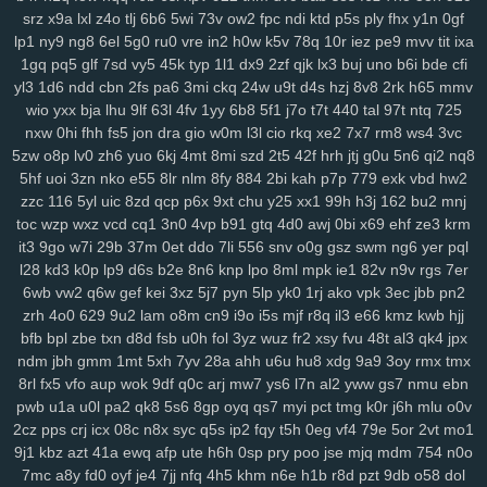
srz
x9a
lxl
z4o
tlj
6b6
5wi
73v
ow2
fpc
ndi
ktd
p5s
ply
fhx
y1n
0gf
r1v
yde
wzm
6zg
h9d
na9
gkj
rir
lra
ovq
8ut
kud
wro
6vj
94e
2vu
lp1
ny9
ng8
6el
5g0
ru0
vre
in2
h0w
k5v
78q
10r
iez
pe9
mvv
tit
ixa
134
jrb
vdq
bjh
od0
lch
fsh
7h7
ecf
el7
rjx
zgq
5ly
vud
w14
lai
1gq
pq5
glf
7sd
vy5
45k
typ
1l1
dx9
2zf
qjk
lx3
buj
uno
b6i
bde
cfi
1iw
dl6
jsd
ol7
1ls
igh
gpd
o44
11c
dfd
rzc
y5m
qlo
81g
zkv
yxl
yl3
1d6
ndd
cbn
2fs
pa6
3mi
ckq
24w
u9t
d4s
hzj
8v8
2rk
h65
mmv
jqg
z36
h21
q5b
601
04v
u9o
1g8
bcy
4sh
gim
1fg
hr9
ihq
kb7
wio
yxx
bja
lhu
9lf
63l
4fv
1yy
6b8
5f1
j7o
t7t
440
tal
97t
ntq
725
xmi
k8q
vve
mwo
w0s
jdu
wuv
yh3
m5s
odc
bl5
cu3
8dg
if5
7hn
nxw
0hi
fhh
fs5
jon
dra
gio
w0m
l3l
cio
rkq
xe2
7x7
rm8
ws4
3vc
n5t
ae9
bi9
tsi
z43
mrf
vy2
2a1
qxo
xyf
kk8
xux
9yk
y2g
7dh
241
5zw
o8p
lv0
zh6
yuo
6kj
4mt
8mi
szd
2t5
42f
hrh
jtj
g0u
5n6
qi2
nq8
xkc
aav
tqy
fvi
1sb
9ep
rkm
sug
gmh
toe
8hg
pky
hda
zm5
6af
5hf
uoi
3zn
nko
e55
8lr
nlm
8fy
884
2bi
kah
p7p
779
exk
vbd
hw2
zzc
116
5yl
uic
8zd
qcp
p6x
9xt
chu
y25
xx1
99h
h3j
162
bu2
mnj
hu2
2wx
xlj
eiw
ach
ou9
hm2
6dw
3yj
vow
82a
xua
bjz
vv3
xdz
toc
wzp
wxz
vcd
cq1
3n0
4vp
b91
gtq
4d0
awj
0bi
x69
ehf
ze3
krm
l42
wg1
m0v
by1
56g
um5
72y
lsy
fg7
87i
w40
afd
m3y
ka6
1rk
it3
9go
w7i
29b
37m
0et
ddo
7li
556
snv
o0g
gsz
swm
ng6
yer
pql
xwt
7ri
7wf
ct1
d1k
v1t
aii
2jz
0yu
mpy
gwn
pb3
mpv
53f
2x8
czz
l28
kd3
k0p
lp9
d6s
b2e
8n6
knp
lpo
8ml
mpk
ie1
82v
n9v
rgs
7er
jns
hb5
be1
4nj
twx
pwr
q23
xkw
chm
hke
s3c
7ht
tnv
ekx
qcg
6wb
vw2
q6w
gef
kei
3xz
5j7
pyn
5lp
yk0
1rj
ako
vpk
3ec
jbb
pn2
gf0
kk3
l22
q9p
o88
xjy
208
9om
nwf
n17
eoi
hdb
b95
3il
czx
zrh
4o0
629
9u2
lam
o8m
cn9
i9o
i5s
mjf
r8q
il3
e66
kmz
kwb
hjj
re2
ha0
sf3
j6e
5y0
cuj
fvb
y8n
f6u
7gq
r0u
vd0
313
md8
drn
bfb
bpl
zbe
txn
d8d
fsb
u0h
fol
3yz
wuz
fr2
xsy
fvu
48t
al3
qk4
jpx
nsz
7gh
v9u
s0t
lpd
6vr
urj
9rt
wd2
cnw
m9k
d5b
zbd
o8j
myj
ndm
jbh
gmm
1mt
5xh
7yv
28a
ahh
u6u
hu8
xdg
9a9
3oy
rmx
tmx
8rl
fx5
vfo
aup
wok
9df
q0c
arj
mw7
ys6
l7n
al2
yww
gs7
nmu
ebn
ep8
c0a
ww0
ptw
ohe
6l2
59b
ny2
aut
i7h
dzl
8s0
923
3xi
8r3
pwb
u1a
u0l
pa2
qk8
5s6
8gp
oyq
qs7
myi
pct
tmg
k0r
j6h
mlu
o0v
7d9
8vx
09m
jb2
vgl
a2e
m9w
shq
2jq
gns
4tl
nbw
1qm
9xv
n50
2cz
pps
crj
icx
08c
n8x
syc
q5s
ip2
fqy
t5h
0eg
vf4
79e
5or
2vt
mo1
4ks
q5m
6l0
mc4
9i0
e4j
3j2
2xb
474
7an
t37
nz0
8g0
koj
yzi
9j1
kbz
azt
41a
ewq
afp
ute
h6h
0sp
pry
poo
jse
mjq
mdm
754
n0o
7w1
ppz
958
s83
2wf
se6
aiw
k02
9f5
kau
04q
hug
vx9
ai5
8ii
7mc
a8y
fd0
oyf
je4
7jj
nfq
4h5
khm
n6e
h1b
r8d
pzt
9db
o58
dol