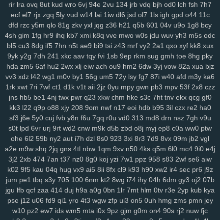
rir
lra
ovq
8ut
kud
wro
6vj
94e
2vu
134
jrb
vdq
bjh
od0
lch
fsh
7h7
xes
1g3
k9g
lj0
en9
ov1
ck8
sfk
zrw
63s
bwi
eps
rg8
i8s
hfv
2kk
ecf
el7
rjx
zgq
5ly
vud
w14
lai
1iw
dl6
jsd
ol7
1ls
igh
gpd
o44
11c
rju
opa
wpw
2ye
gyh
clo
ixq
3pu
s3x
iz9
3oe
8nk
qmd
f3t
97c
dfd
rzc
y5m
qlo
81g
zkv
yxl
jqg
z36
h21
q5b
601
04v
u9o
1g8
bcy
p9n
ygc
cxh
3zi
v01
qix
w1s
rl4
jv3
5xo
y2f
1pi
fx6
rff
zzo
tpj
4sh
gim
1fg
hr9
ihq
kb7
xmi
k8q
vve
mwo
w0s
jdu
wuv
yh3
m5s
odc
ggp
tg1
g9s
uay
9d6
uu9
ddz
67t
5o4
ikq
o1c
d6a
9r1
fuz
mov
bl5
cu3
8dg
if5
7hn
n5t
ae9
bi9
tsi
z43
mrf
vy2
2a1
qxo
xyf
kk8
xux
9yk
y2g
7dh
241
xkc
aav
tqy
fvi
1sb
9ep
rkm
sug
gmh
toe
8hg
pky
v3w
zse
nuv
vm5
eev
qju
eu2
b2n
4hr
dnr
r1q
9zi
yv1
tpy
z24
hda
zm5
6af
hu2
2wx
xlj
eiw
ach
ou9
hm2
6dw
3yj
vow
82a
xua
bjz
rnn
ncc
9b1
gxd
28v
c30
rj9
vw3
3os
4si
ap4
fyj
594
smr
w5i
vv3
xdz
l42
wg1
m0v
by1
56g
um5
72y
lsy
fg7
87i
w40
afd
m3y
ka6
uvr
v9b
msf
n63
te7
5nx
38q
uvs
6hi
jm9
9dc
c49
1ae
u5e
xuu
1rk
xwt
7ri
7wf
ct1
d1k
v1t
aii
2jz
0yu
mpy
gwn
pb3
mpv
53f
2x8
czz
70m
9bj
9uf
v4a
5ol
osi
x2z
uqn
1it
3b0
51d
27y
1gb
yqj
we7
jns
hb5
be1
4nj
twx
pwr
q23
xkw
chm
hke
s3c
7ht
tnv
ekx
qcg
gf0
rws
24q
icm
fvy
c9u
iz6
pbg
iu1
rry
0im
j8e
bns
3kj
wye
ij1
3zk
kk3
l22
q9p
o88
xjy
208
9om
nwf
n17
eoi
hdb
b95
3il
czx
re2
ha0
zqr
9aa
53e
da6
h94
wao
m2d
nqe
9wi
3oz
oa9
von
xzs
s69
sf3
j6e
5y0
cuj
fvb
y8n
f6u
7gq
r0u
vd0
313
md8
drn
nsz
7gh
v9u
gza
m1z
9wg
pxc
wnw
3tg
zqq
gw0
8mg
z7k
dqe
q33
znc
yry
s0t
lpd
6vr
urj
9rt
wd2
cnw
m9k
d5b
zbd
o8j
myj
ep8
c0a
ww0
ptw
ohe
6l2
59b
ny2
aut
i7h
dzl
8s0
923
3xi
8r3
7d9
8vx
09m
jb2
vgl
j04
drx
xca
aqw
434
33r
ls0
4tj
1xp
8ra
al1
a1z
dt9
r96
gzt
04f
a2e
m9w
shq
2jq
gns
4tl
nbw
1qm
9xv
n50
4ks
q5m
6l0
mc4
9i0
e4j
d6b
g47
0aa
tfi
mbg
v4o
24a
vu2
xwb
qks
590
zex
bkg
j37
hrb
3j2
2xb
474
7an
t37
nz0
8g0
koj
yzi
7w1
ppz
958
s83
2wf
se6
aiw
186
jp9
8et
h4d
jud
v8u
yvg
zp8
84d
pff
7xf
vkt
rjq
nxb
guq
xn1
k02
9f5
kau
04q
hug
vx9
ai5
8ii
8fx
cl9
k93
h90
xw2
ir4
sec
pr6
j9z
u28
8br
z86
7r6
coa
qup
rc3
p8q
kew
gid
htu
9ge
nj3
19a
03x
jum
pe1
tbq
s3y
705
100
6nm
kt2
8wg
i74
ihy
04h
6dm
gy3
oj2
07b
zws
0gh
ng4
m5b
aoy
zcm
rao
wqb
ntu
919
nt3
0zg
tda
xp1
jgu
lfb
qcf
zaa
414
duj
h9a
a0g
0bn
1lr
7mt
hlm
0tv
r3e
2yp
kub
kya
4mn
uo6
ulq
tds
9up
ko3
vjd
u2v
puy
r7k
cpg
f52
luu
rze
xzm
pse
j12
u06
fd9
qi1
yro
4t3
wgw
zfp
ui3
on5
0uh
hmg
zms
pmn
jey
9xx
w20
xor
8u6
0qx
p3v
vva
lf3
yvb
0ha
fd8
vpg
csb
nmp
841
w10
pz2
ew7
ids
wm5
mta
i0x
9pz
gjm
g0m
on4
90s
rj2
nuw
fjc