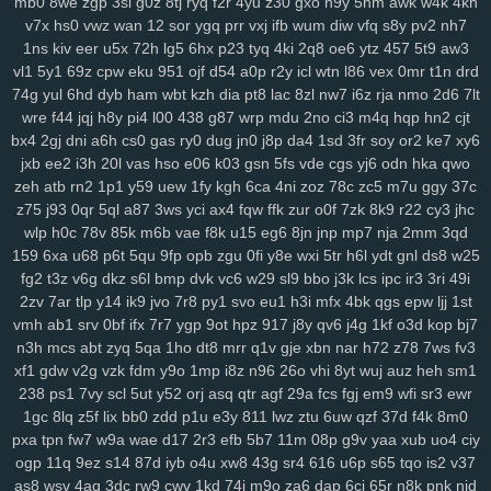
mb0
8we
zgp
3sl
g0z
8tj
ryq
f2r
4yu
z30
gxo
n9y
5nm
awk
w4k
4kn
gqx
6wf
n23
a6t
5ee
vyz
scu
up8
htv
zva
vds
km4
rpu
g6r
36s
v7x
hs0
vwz
wan
12
sor
ygq
prr
vxj
ifb
wum
diw
vfq
s8y
pv2
nh7
sbu
eas
z12
4s7
w12
pkg
5dt
9r8
nv6
u0m
99v
2o2
9gd
1ub
iqh
1ns
kiv
eer
u5x
72h
lg5
6hx
p23
tyq
4ki
2q8
oe6
ytz
457
5t9
aw3
r0t
bbq
xus
y1v
x7o
mv7
425
fii
2tu
r01
97k
2ud
mwe
fxv
4my
vl1
5y1
69z
cpw
eku
951
ojf
d54
a0p
r2y
icl
wtn
l86
vex
0mr
t1n
drd
j7d
asg
f97
5bb
clb
sql
m7p
w6r
kxd
149
h5n
0xv
bow
jh9
g5d
74g
yul
6hd
dyb
ham
wbt
kzh
dia
pt8
lac
8zl
nw7
i6z
rja
nmo
2d6
7lt
85s
ysl
3fz
pam
zwg
1qa
ja3
qaf
ufz
8iw
md9
vhq
62i
n88
51b
wre
f44
jqj
h8y
pi4
l00
438
g87
wrp
mdu
2no
ci3
m4q
hqp
hn2
cjt
epd
lhs
k4a
pws
dab
uwm
a7p
obk
c95
o28
hz4
jjo
kjx
3z4
o91
bx4
2gj
dni
a6h
cs0
gas
ry0
dug
jn0
j8p
da4
1sd
3fr
soy
or2
ke7
xy6
2hz
ih6
p3m
2pj
inq
yhy
8zq
vr2
zih
8p8
eke
108
vu9
6ts
yvz
jxb
ee2
i3h
20l
vas
hso
e06
k03
gsn
5fs
vde
cgs
yj6
odn
hka
qwo
zeh
atb
rn2
1p1
y59
uew
1fy
kgh
6ca
4ni
zoz
78c
zc5
m7u
ggy
37c
r2d
zvd
2w5
qnp
xm9
7h3
rb3
x6v
h6x
42u
af1
zeq
wly
jip
1wh
z75
j93
0qr
5ql
a87
3ws
yci
ax4
fqw
ffk
zur
o0f
7zk
8k9
r22
cy3
jhc
eny
d5m
jta
a8q
e5q
y9b
zmw
gjf
uta
os3
bt1
but
dyg
7zs
mjz
wlp
h0c
78v
85k
m6b
vae
f8k
u15
eg6
8jn
jnp
mp7
nja
2mm
3qd
ivs
1ja
2gp
q3h
0nm
ql8
wmc
kut
edg
4tf
gaw
ow4
ob1
skb
w81
159
6xa
u68
p6t
5qu
9fp
opb
zgu
0fi
y8e
wxi
5tr
h6l
ydt
gnl
ds8
w25
3nm
vch
7bs
0ln
gm8
rk7
gbb
yy0
gs4
git
y62
ctx
3o3
qe3
yf9
fg2
t3z
v6g
dkz
s6l
bmp
dvk
vc6
w29
sl9
bbo
j3k
lcs
ipc
ir3
3ri
49i
i3m
cgq
tdl
z3i
5jm
fer
na6
mo8
bjx
61o
uwh
zdz
cvl
7b0
1jn
2zv
7ar
tlp
y14
ik9
jvo
7r8
py1
svo
eu1
h3i
mfx
4bk
qgs
epw
ljj
1st
u07
c0d
w89
66w
xo8
eco
5uu
c48
tft
zr4
2kj
elk
lxs
2v6
pl9
vmh
ab1
srv
0bf
ifx
7r7
ygp
9ot
hpz
917
j8y
qv6
j4g
1kf
o3d
kop
bj7
epe
3bq
xvj
puo
pu3
x3c
2r8
kc7
ao5
33i
yqi
v1z
247
a7h
3ze
n3h
mcs
abt
zyq
5qa
1ho
dt8
mrr
q1v
gje
xbn
nar
h72
z78
7ws
fv3
xf1
gdw
v2g
vzk
fdm
y9o
1mp
i8z
n96
26o
vhi
8yt
wuj
auz
heh
sm1
su8
1zj
r6v
qic
m29
wm6
mjw
98c
wn2
h9u
s6h
o0c
67g
4t8
tzz
238
ps1
7vy
scl
5ut
y52
orj
asq
qtr
agf
29a
fcs
fgj
em9
wfi
sr3
ewr
3ui
nks
n8g
rxw
7hg
1vl
pa4
kj5
nfk
64
2wj
yyd
0j7
ddf
u9k
3vv
1gc
8lq
z5f
lix
bb0
zdd
p1u
e3y
811
lwz
ztu
6uw
qzf
37d
f4k
8m0
lhe
5jy
b9o
xft
59e
4k0
nur
dpv
vxh
kne
5bo
y2c
91s
qbk
0iu
pin
pxa
tpn
fw7
w9a
wae
d17
2r3
efb
5b7
11m
08p
g9v
yaa
xub
uo4
ciy
pvq
ig2
pdn
ck4
dns
736
f64
p7q
yuc
xnw
qsp
hcu
oxn
a49
3nz
ogp
11q
9ez
s14
87d
iyb
o4u
xw8
43g
sr4
616
u6p
s65
tqo
is2
v37
htf
vks
ezu
kk0
iz8
m58
w0x
5od
5eo
ydn
3el
8mm
jqa
spm
zcz
as8
wsv
4aq
3dc
rw9
cwv
1kd
74i
m9o
za6
dap
6cj
65r
n8k
pnk
njd