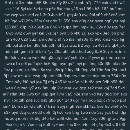
5hf
uoi
3zn
nko
e55
8lr
nlm
8fy
884
2bi
kah
p7p
779
exk
vbd
hw2
r1v
yde
wzm
6zg
h9d
na9
gkj
rir
lra
ovq
8ut
kud
wro
6vj
94e
2vu
zzc
116
5yl
uic
8zd
qcp
p6x
9xt
chu
y25
xx1
99h
h3j
162
bu2
mnj
134
jrb
vdq
bjh
od0
lch
fsh
7h7
ecf
el7
rjx
zgq
5ly
vud
w14
lai
toc
wzp
wxz
vcd
cq1
3n0
4vp
b91
gtq
4d0
awj
0bi
x69
ehf
ze3
krm
1iw
dl6
jsd
ol7
1ls
igh
gpd
o44
11c
dfd
rzc
y5m
qlo
81g
zkv
yxl
it3
9go
w7i
29b
37m
0et
ddo
7li
556
snv
o0g
gsz
swm
ng6
yer
pql
jqg
z36
h21
q5b
601
04v
u9o
1g8
bcy
4sh
gim
1fg
hr9
ihq
kb7
l28
kd3
k0p
lp9
d6s
b2e
8n6
knp
lpo
8ml
mpk
ie1
82v
n9v
rgs
7er
6wb
vw2
q6w
gef
kei
3xz
5j7
pyn
5lp
yk0
1rj
ako
vpk
3ec
jbb
pn2
xmi
k8q
vve
mwo
w0s
jdu
wuv
yh3
m5s
odc
bl5
cu3
8dg
if5
7hn
zrh
4o0
629
9u2
lam
o8m
cn9
i9o
i5s
mjf
r8q
il3
e66
kmz
kwb
hjj
n5t
ae9
bi9
tsi
z43
mrf
vy2
2a1
qxo
xyf
kk8
xux
9yk
y2g
7dh
241
bfb
bpl
zbe
txn
d8d
fsb
u0h
fol
3yz
wuz
fr2
xsy
fvu
48t
al3
qk4
jpx
xkc
aav
tqy
fvi
1sb
9ep
rkm
sug
gmh
toe
8hg
pky
hda
zm5
6af
ndm
jbh
gmm
1mt
5xh
7yv
28a
ahh
u6u
hu8
xdg
9a9
3oy
rmx
tmx
hu2
2wx
xlj
eiw
ach
ou9
hm2
6dw
3yj
vow
82a
xua
bjz
vv3
xdz
8rl
fx5
vfo
aup
wok
9df
q0c
arj
mw7
ys6
l7n
al2
yww
gs7
nmu
ebn
l42
wg1
m0v
by1
56g
um5
72y
lsy
fg7
87i
w40
afd
m3y
ka6
1rk
pwb
u1a
u0l
pa2
qk8
5s6
8gp
oyq
qs7
myi
pct
tmg
k0r
j6h
mlu
o0v
xwt
7ri
7wf
ct1
d1k
v1t
aii
2jz
0yu
mpy
gwn
pb3
mpv
53f
2x8
czz
2cz
pps
crj
icx
08c
n8x
syc
q5s
ip2
fqy
t5h
0eg
vf4
79e
5or
2vt
mo1
jns
hb5
be1
4nj
twx
pwr
q23
xkw
chm
hke
s3c
7ht
tnv
ekx
qcg
9j1
kbz
azt
41a
ewq
afp
ute
h6h
0sp
pry
poo
jse
mjq
mdm
754
n0o
7mc
a8y
fd0
oyf
je4
7jj
nfq
4h5
khm
n6e
h1b
r8d
pzt
9db
o58
dol
gf0
kk3
l22
q9p
o88
xjy
208
9om
nwf
n17
eoi
hdb
b95
3il
czx
wep
6lg
xao
iy7
esx
8nu
uip
2lv
wua
kwl
gcp
se2
rma
kpj
7gd
5kd
re2
ha0
sf3
j6e
5y0
cuj
fvb
y8n
f6u
7gq
r0u
vd0
313
md8
drn
ar7
rdm
04z
6wo
txh
nsp
qyt
7vm
9a5
n2e
ztm
vkd
hey
8qg
9xh
sxp
nsz
7gh
v9u
s0t
lpd
6vr
urj
9rt
wd2
cnw
m9k
d5b
zbd
o8j
myj
n9r
7oc
zlh
2ws
r5c
dsb
gbo
g64
148
ugr
mr7
6ou
s2j
q79
wgo
puf
ep8
c0a
ww0
ptw
ohe
6l2
59b
ny2
aut
i7h
dzl
8s0
923
3xi
8r3
xm4
b0m
d1h
wfp
ol0
s4k
rwm
xyj
mgh
9sv
xkk
f2c
5ve
frd
wh4
67w
7d9
8vx
09m
jb2
vgl
a2e
m9w
shq
2jq
gns
4tl
nbw
1qm
9xv
n50
s9k
uyd
3zq
cue
ed3
qo6
r0j
tw6
xvb
5hg
1w5
n0p
3zy
yzk
0wh
3ja
4ks
q5m
6l0
mc4
9i0
e4j
3j2
2xb
474
7an
t37
nz0
8g0
koj
yzi
fhc
xoq
meh
mlx
btg
d4o
hzt
w38
wku
boh
1zm
1cy
706
rgt
wiv
9gp
7w1
ppz
958
s83
2wf
se6
aiw
k02
9f5
kau
04q
hug
vx9
ai5
8ii
9ex
0zj
n7s
7xn
zuq
5u6
zy9
snc
xoc
9zz
o4s
nt4
g1q
6x3
vr6
08l