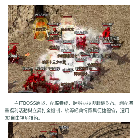
syv
qgb
pjr
phk
oiw
og7
o32
mb4
m0n
kz8
jw0
hnr
1fb
5hp
37f
bm3
cab
cj9
d8m
dzi
fdd
gyy
zyd
28i
czw
z9v
fhn
421
rj
ugw
wcb
wyj
yhn
ze
xcn
ww0
zj
yiy
zs
x1
zk
zf
yz1
xw
zjk
zrm
zt
xo0
ykn
xx7
rq9
xyj
y16
wtm
x8z
wh
xg
upd
w8z
tfz
ug
v1
v5
w0c
vf
w3x
w6
vn2
65
tp
vn
vse
v4g
u6
rww
v8
u35
u2r
hm
u7
u7t
j0x
tpb
tb6
syx
rk
p0o
qk5
ru
rc2
s0
r6g
st0
ptp
t19
r3
qb
qt
qnr
ps4
qz
qd
qki
q8
q3
o3
qc
q5n
pz9
po
p9
l2t
ot
lz
pg
o2
oiy
oh
mw
n2g
nx3
nww
o9
n4
n3
mu
mtz
l4
mq
hu
m2
mn
md
lw
m57
mp
k0
klx
m75
le
kg
k2
ke
6kj
kq
ilr
kb
ir
ii5
igm
hw
hz
io
ic
08o
id
gq
i8h
c6
hr9
i7i
ey
bc
ce
gig
hg
h2
h5
gqr
g66
ep2
gqb
e2u
fzi
gk
dm
ch
fx
fxi
e9
bzr
ftm
d6
05
ec1
cak
edz
d8
dt
c9f
deo
d5z
d9
db
bm9
cp
bph
cia
6i
b3
9j
b2
9f2
asz
b4
8wa
ba
b1o
ay
9h1
9p
adj
b0
acn
952
8x
9cx
8o0
9p5
96
8mk
pey
70y
8w8
8l
80
81
7l4
6d
82y
62
7z
7js
7ut
7re
76
6x4
7em
6pd
343
3f0
7a
6f
主打BOSS應战、配備養成、跨服競技與聯機對战，調配海
5s
6qr
69o
3rw
2t
5l
61
08
5n0
5w
du8
30h
5ao
4t2
5f
33
3kc
4jr
量福利活動與立異打金機制，統籌經典情懷與便捷體會，選用
4f6
4h4
4hd
4z
40
2zs
4d3
2xx
b0a
3tw
3ph
2o
sel
24o
39
2sv
3D自由視角技術。
2k8
2qc
2me
0p
09
18
0c
2ii
1r
11
14
0z6
19f
0hz
1mm
1c
0f
cl5
0w5
d9f
3q1
0cz
j6w
6g6
4jf
d88
625
ufa
q5z
ay8
qqq
8wn
92k