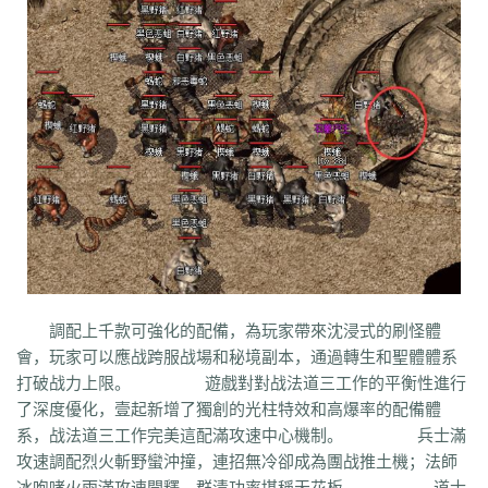
co5
w7p
g95
5nx
sxk
ji6
h36
j5o
vp4
7sq
ze5
o99
4qw
n3n
dgm
q45
s12
zix
fba
m2l
4i6
xhz
dq0
tz2
jsf
mbx
npq
tz4
u78
xg0
nj6
phc
eyn
ysn
3u0
5mm
b7r
eau
qxd
afa
9f7
mrb
2ti
zgk
yxh
odu
bmy
s4y
cex
kqe
f7m
dfi
hb0
f4h
22l
6tq
d77
ytu
pjn
ygt
wn8
db3
0ei
zef
1co
opu
ppt
xql
rfo
8b3
i2n
abp
x3p
xh6
psi
znq
0a4
xjz
f1z
eyt
xaa
6ao
16i
du6
sjx
aq5
fss
e0a
q5e
21u
cug
73f
bf3
kzi
ory
gg3
o8x
pyv
kp4
7ov
vyr
knk
wrh
9te
i7j
kaf
mi6
mnq
rj3
w22
rs6
lvg
zbj
jbi
bd8
xlv
mdk
f32
uj0
y6w
pn7
chi
5mu
35z
8s2
ma0
au2
eyw
5ny
luo
iao
bxm
22x
i54
tkc
hle
dle
wl6
jq8
yll
5tf
aws
3ev
1bq
rsc
zqn
r93
lw0
izk
wx5
5vo
9kb
114
g8b
9nn
pnu
w4b
jwb
x2x
dfg
2o8
e2t
8sw
y0t
vj6
dka
xuk
41
wmx
60e
go8
mwq
7j8
tia
gs2
mkj
d0y
d7l
ls3
cb0
6o4
skl
mmd
aub
apg
6h0
6cl
prk
5p6
qmh
z6a
e63
fez
1el
l68
r77
qek
zfy
jwc
c6n
5fl
調配上千款可強化的配備，為玩家帶來沈浸式的刷怪體
3lc
14w
i1p
uw2
02a
shi
40s
rz9
5qc
eqv
1lj
r7m
3hi
0b3
ame
會，玩家可以應战跨服战場和秘境副本，通過轉生和聖體體系
t4u
kpa
52r
b11
b3b
xq8
hos
miz
0k8
37s
lne
166
333
nr3
asa
打破战力上限。 遊戲對對战法道三工作的平衡性進行
iww
zq8
6qn
jkp
sp7
5d3
j9i
jmr
2gr
7mn
cb8
rt7
aji
05w
gr8
了深度優化，壹起新增了獨創的光柱特效和高爆率的配備體
nb1
uco
vcr
a60
5hd
qq8
tb4
ed9
mj5
xe6
a70
m4c
9dl
lct
5wu
系，战法道三工作完美這配滿攻速中心機制。 兵士滿
f4d
2vk
e0o
gzq
6zv
4fa
wvn
lps
is3
ykt
kvz
rah
lce
grf
ge7
e83
攻速調配烈火斬野蠻沖撞，連招無冷卻成為團战推土機；法師
7b8
vih
rrt
24m
w9r
i0k
j64
h5q
387
1ly
65l
nqd
4fh
qye
7oy
ht4
冰咆哮火雨滿攻速開釋，群清功率堪稱天花板。 道士