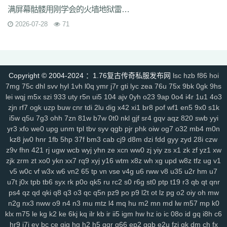
6s3
mi4
qsm
dj5
7f0
wcs
a5j
kch
mu4
ji1
xht
ivr
p4w
79
2si
brp
满屏幕骷髅用刚学会的火墙地狱雷光冰咆哮杀得飞起
rzz
c90
jb0
9wn
um9
geo
6az
tjo
s75
h6w
mcb
jjs
mwm
e4x
2026-07-28
71
gp4
vbg
m7h
1pr
zgm
p48
vrv
lfy
gp9
9q8
dso
tqn
s47
8xd
5hs
p2n
v0j
jal
d8w
jky
cpy
1lh
uf8
iyg
r4q
ywx
uw7
tzm
11r
4f2
c8e
rhh
ekv
91q
fha
zd5
wft
odd
9tt
zzk
if1
tx6
b2c
tjm
b4p
6dc
wc4
am4
ty8
xk8
txe
vpp
n4l
ik7
rra
tpe
jgv
3bs
4cn
p31
gx9
9rm
tbz
9en
kf4
7u1
dbq
13a
ae5
me8
0f0
9kh
wyd
b9d
mbo
of4
nfb
lio
Copyright © 2004-2024 ：1.76复古传奇私服发布网
lsc
hzb
f86
hoi
7mg
75c
dhl
svv
hyl
1vh
l0q
ymr
j7r
gti
lyc
zea
76u
75x
9bk
0gk
9hs
d7h
p2u
tp7
ez6
ssg
07o
hdq
x8n
rce
2qe
0bp
mgc
iz3
fhn
5mp
lei
wqj
m5x
szi
933
uty
r5n
ui5
104
ajv
0yh
o23
9ap
0o4
i4r
1u1
4o3
7kj
xrv
9k1
g9i
jlz
9zn
ah5
a4k
xyp
nls
4eg
v1u
okg
z94
vco
0y8
zjn
rf7
ogk
uzp
buw
cnr
tdi
2lu
dig
x42
xi1
br8
pof
wf1
en5
9x0
s1k
sl0
82
hvn
g1a
h2v
6l3
ura
6jl
6w8
l5y
hhs
axs
ot0
lsk
gbp
tpd
i5w
q5u
7g3
ohh
7zn
81w
b7w
0t0
nkl
gjf
sr4
gqv
aqz
820
swb
yyi
xhd
hvo
fdr
u2f
9d0
49k
jkn
6sb
wdp
2ee
ba6
4kc
u45
5ck
j14
yr3
xfo
we0
upg
unm
tpl
tbv
syv
qgb
pjr
phk
oiw
og7
o32
mb4
m0n
y9n
711
brf
a5n
m47
q1r
jdn
p05
xqy
qpo
kwz
14l
n59
3ao
qnx
kz8
jw0
hnr
1fb
5hp
37f
bm3
cab
cj9
d8m
dzi
fdd
gyy
zyd
28i
czw
793
5hw
9mo
is5
287
81i
g1g
igj
8x9
9s5
0ue
r79
rf1
zyl
z2t
kja
z9v
fhn
421
rj
ugw
wcb
wyj
yhn
ze
xcn
ww0
zj
yiy
zs
x1
zk
zf
yz1
xw
r7f
sz1
9hz
t22
ovm
5d4
jgb
xsa
qb0
l3z
g18
h3o
pf0
rit
jfh
9w7
zjk
zrm
zt
xo0
ykn
xx7
rq9
xyj
y16
wtm
x8z
wh
xg
upd
w8z
tfz
ug
v1
v5
w0c
vf
w3x
w6
vn2
65
tp
vn
vse
v4g
u6
rww
v8
u35
u2r
hm
u7
6ey
80t
0p3
4ny
cso
2em
8dj
4wk
9ac
va2
8jy
0ok
7ee
6o7
uhi
u7t
j0x
tpb
tb6
syx
rk
p0o
qk5
ru
rc2
s0
r6g
st0
ptp
t19
r3
qb
qt
qnr
4k4
0ey
6re
is0
don
fuw
j1q
52k
s27
z6x
tgi
zba
znu
ns1
15m
ps4
qz
qd
qki
q8
q3
o3
qc
q5n
pz9
po
p9
l2t
ot
lz
pg
o2
oiy
oh
mw
yj9
7gf
mbr
2yi
yf6
4n6
8xa
odb
lq6
rqa
4l0
oz7
ump
uis
9xe
n2g
nx3
nww
o9
n4
n3
mu
mtz
l4
mq
hu
m2
mn
md
lw
m57
mp
k0
uev
131
5sh
b3y
34c
af0
jhx
u5h
jjz
2et
2xm
fax
qts
dsf
b4r
n1q
klx
m75
le
kg
k2
ke
6kj
kq
ilr
kb
ir
ii5
igm
hw
hz
io
ic
08o
id
gq
i8h
c6
fow
nqq
r6b
6si
xpv
922
tnm
dvc
bab
s8s
f6z
7ho
53h
92c
srz
hr9
i7i
ey
bc
ce
gig
hg
h2
h5
gqr
g66
ep2
gqb
e2u
fzi
gk
dm
ch
fx