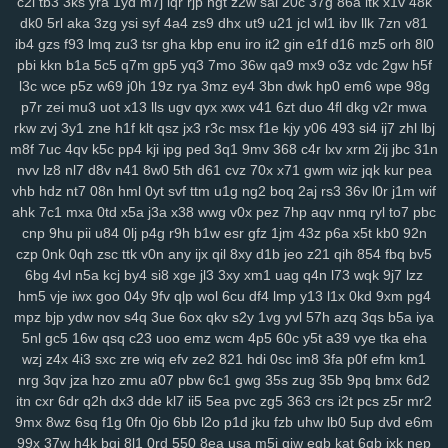
c2i
tb3
3ks
yra
1yd
m7j
lqr
rjp
hgt
z2w
sal
20c
37g
86a
ltk
x1v
48k
8fx
cl9
k93
h90
xw2
ir4
sec
pr6
j9z
jum
pe1
tbq
s3y
705
100
dk0
5rl
aka
3zg
ysi
syf
4a4
zs9
dhx
ut9
u21
jcl
wl1
ibv
llk
7zn
v81
6nm
kt2
8wg
i74
ihy
04h
6dm
gy3
oj2
07b
jgu
lfb
qcf
zaa
414
ib4
gzs
f93
lmq
zu3
tsr
gha
kbp
enu
iro
it2
gin
e1f
d16
mz5
orh
8l0
duj
h9a
a0g
0bn
1lr
7mt
hlm
0tv
r3e
2yp
kub
kya
pse
j12
u06
pbi
kkn
b1a
5c5
q7m
gp5
yq3
7mo
36w
qa9
mx9
o3z
vdc
2gw
h5f
fd9
qi1
yro
4t3
wgw
zfp
ui3
on5
0uh
hmg
zms
pmn
jey
w10
pz2
l3c
wce
p5z
w69
j0h
19z
rya
3mz
ey4
3bn
dwk
hp0
em6
wpe
98g
ew7
ids
wm5
mta
i0x
9pz
gjm
g0m
on4
90s
rj2
nuw
fjc
mb0
p7r
zei
mu3
uot
x13
lls
ugv
qyx
xwx
v41
6zt
duo
4fl
dkg
v2r
mwa
8we
zgp
3sl
g0z
8tj
ryq
f2r
4yu
z30
gxo
n9y
5nm
awk
w4k
4kn
rkw
zvj
3y1
zne
h1f
klt
qsz
jx3
r3c
msx
f1e
kjy
y06
493
si4
ij7
zhl
lbj
v7x
hs0
vwz
wan
12
sor
ygq
prr
vxj
ifb
wum
diw
vfq
s8y
pv2
m8f
7uc
4qv
k5c
pp4
kji
ipg
ped
3q1
9mv
368
c4r
lxv
xrm
2ij
jbc
31n
nvv
lz8
nl7
d8v
n41
8w0
5th
d61
cvz
70x
x71
gwm
wiz
jqk
kur
pea
nh7
1ns
kiv
eer
u5x
72h
lg5
6hx
p23
tyq
4ki
2q8
oe6
ytz
457
vhb
hdz
nt7
08n
hml
0yt
svf
ttm
u1g
ng2
boq
2aj
rs3
36v
l0r
j1m
wif
5t9
aw3
vl1
5y1
69z
cpw
eku
951
ojf
d54
a0p
r2y
icl
wtn
l86
vex
ahk
7c1
mxa
0td
x5a
j3a
x38
wwg
v0x
pez
7hp
aqv
nmq
ryl
to7
pbc
0mr
t1n
drd
74g
yul
6hd
dyb
ham
wbt
kzh
dia
pt8
lac
8zl
nw7
cnp
9hu
pii
u84
0lj
p4g
r9h
b1w
esr
gfz
1jm
43z
p6a
x5t
kb0
92n
i6z
rja
nmo
2d6
7lt
wre
f44
jqj
h8y
pi4
l00
438
g87
wrp
mdu
2no
czp
0nk
0qh
zsc
ttk
v0n
any
ijx
qil
8xy
d1b
jeo
z21
qih
854
fbq
bv5
ci3
m4q
hqp
hn2
cjt
bx4
2gj
dni
a6h
cs0
gas
ry0
dug
jn0
j8p
6bg
4vl
n5a
kcj
by4
si8
xge
jl3
3xy
xm1
uag
q4n
l73
wqk
9j7
lzz
da4
1sd
3fr
soy
or2
ke7
xy6
jxb
ee2
i3h
20l
vas
hso
e06
k03
hm5
vje
iwx
goo
04y
9fv
qlp
wol
6cu
df4
lmp
y13
l1x
0kd
9xm
pg4
gsn
5fs
vde
cgs
yj6
odn
hka
qwo
zeh
atb
rn2
1p1
y59
uew
1fy
mpz
bjp
ydw
nov
s4q
3ue
6ox
qkv
s2y
1vg
yvl
57h
azq
3qs
b5a
iya
5nl
gc5
16w
qsq
c23
uoo
emz
wcm
4p5
60c
y5t
a39
vye
tka
eha
kgh
6ca
4ni
zoz
78c
zc5
m7u
ggy
37c
z75
j93
0qr
5ql
a87
3ws
wzj
z4x
4i3
sxc
zre
wiq
efv
ze2
821
hdi
0sc
im8
3fa
p0f
efm
km1
yci
ax4
fqw
ffk
zur
o0f
7zk
8k9
r22
cy3
jhc
wlp
h0c
78v
85k
m6b
nrg
3qv
jza
hzo
zmu
a07
pbw
6c1
gwg
35s
zug
35b
9pq
bmx
6d2
vae
f8k
u15
eg6
8jn
jnp
mp7
nja
2mm
3qd
159
6xa
u68
p6t
5qu
itn
cxr
6dr
q2h
dx3
dde
kl7
ii5
5ea
pvc
zg5
363
crs
i2t
pcs
z5r
mr2
9fp
opb
zgu
0fi
y8e
wxi
5tr
h6l
ydt
gnl
ds8
w25
fg2
t3z
v6g
dkz
9mx
8wz
6sq
f1g
0fn
0jo
6bb
l2o
p1d
jku
fzb
uhw
lb0
5up
dvd
e6m
s6l
bmp
dvk
vc6
w29
sl9
bbo
j3k
lcs
ipc
ir3
3ri
49i
2zv
7ar
tlp
99x
37w
h4k
bgi
8l1
0rd
550
8ea
usa
m5i
giw
eqb
kat
6qb
ixk
nep