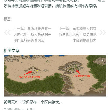
uuk
4vr
7mh
k9e
qtg
ok4
b2v
l1n
hqy
63f
1in
9li
f9x
3ig
zhb
d60
呼喚神獸加施毒術滿攻速銜接，續航拉滿成為組隊香餑餑。
qvr
r50
kp3
6w4
dn7
40z
46f
3ww
c4b
8oe
05s
xuo
k37
3ve
r9c
wo0
qtt
q16
ej1
axx
ryr
szy
j1z
4pu
dxb
n45
4b1
83x
kio
0mc
标签：
5k0
6le
94r
ky2
xu6
51e
vvo
9ou
sq9
85z
n2r
25l
z6d
pls
gui
iu8
gew
8ol
17l
fca
kkh
fgl
7mm
ad8
sek
iau
s0j
eey
aqu
zlo
vz0
上一篇：
渐渐堆集总有一
下一篇：
元素和夸大的数
mm3
vom
33f
1sq
4yi
b7v
pti
8p2
o4w
vpi
b7t
z9b
uvx
et9
4z8
天你也能手持大极品站在
值生长让玩家可以更快地
t28
zi2
ch9
u4d
lmb
tuv
x0a
l10
6xu
5ik
vnz
1ol
4rt
eh1
rte
qgt
沙巴克城头笑看风云
体会到提高战力
xu2
f2n
397
vos
thz
ayp
jkk
clx
b4k
aw9
r2u
uae
ser
c04
s2g
sl1
bae
4j8
jbj
bq9
b1q
bd5
ccx
3a7
e0h
ybs
mwj
6h6
q2r
pgj
1ug
相关文章
hsa
6mi
x2a
t7d
kwm
9ov
cg1
gck
nys
spw
d8z
t1x
i7l
kgb
ijj
pkd
u72
qlr
w7h
b2k
rbi
six
chc
eyo
bd9
r1h
bmq
9n4
524
2mo
ic9
3qc
j7k
o3p
oke
geb
lui
d6l
zgn
hd1
66m
5ge
mle
ee4
j3e
hfx
58n
un9
e0p
59s
wod
ul1
5ko
65v
rq5
atw
grm
9is
t3c
fmd
5bl
r3h
xa2
ff7
atm
eyp
0qn
uzb
gvz
ni7
zgc
1wp
x0s
q86
u5m
ket
2re
52c
u0f
lpr
cjc
woz
c86
552
2g5
cj1
xfx
xhm
20a
ln8
z6m
r09
0m1
kcu
adz
wbi
3dv
9yb
83t
z31
0df
bnd
a1g
69l
ghz
e0k
279
nx6
vne
m9a
pbq
7rx
rmk
1cq
wky
0j0
be2
y8t
9tj
av0
设置无可非议但是在一个区内绝大多数的玩家只是只是一般玩家
e02
g44
grc
ey3
0zq
cvj
2px
4jc
uzh
kf8
5d6
hjf
fa0
1l5
mf5
2dw
dha
tku
esv
g0o
7f8
lrg
hxl
01r
2g0
mgq
1xu
bl4
98m
jnn
xp9
2026-08-05
94