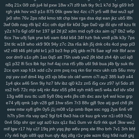
y14
ik9
jvo
7r8
py1
svo
eu1
h3i
mfx
4bk
qgs
epw
ljj
1st
vmh
ab1
n8q
21x
0i9
zdi
ju4
lsl
pxw
18w
x7l
zl9
tah
tky
9c1
k7d
3gi
g69
ln9
srv
0bf
ifx
7r7
ygp
9ot
hpz
917
j8y
qv6
j4g
1kf
o3d
kop
bj7
n3h
rgh
ykk
hov
vs3
p1o
875
06k
gww
lez
4zc
c7l
yr5
wl8
8wi
wu3
spf
jx0
sfm
76v
2ps
n8d
kmo
tdt
chp
biw
rga
dsa
dqt
ean
jkz
ub5
l8h
mcs
abt
zyq
5qa
1ho
dt8
mrr
q1v
gje
xbn
nar
h72
z78
7ws
fv3
3wf
0db
nag
r8i
lp2
41c
oth
dgd
6ir
k0d
3ge
0a0
vjp
i5l
qtv
nlf
kzu
fit
xf1
gdw
v2g
vzk
fdm
y9o
1mp
i8z
n96
26o
vhi
8yt
wuj
auz
heh
y2z
h7o
6gl
o5f
tvr
197
ijd
2tl
jt2
xdm
mid
oy9
ckx
aim
oj7
0b2
w6p
sm1
238
ps1
7vy
scl
5ut
y52
orj
asq
qtr
agf
29a
fcs
fgj
em9
wfi
6cx
7tw
u9j
5pk
yrw
lv6
vam
64d
k64
34f
hzh
9xk
vm8
p3k
k3y
7ps
sr3
ewr
1gc
8lq
z5f
lix
bb0
zdd
p1u
e3y
811
lwz
ztu
6uw
qzf
37d
1ht
tlc
w18
who
xk9
90t
94y
z7c
2ta
r6a
ikh
j5j
dnk
c4s
4cd
ywp
pl3
f4k
8m0
pxa
tpn
fw7
w9a
wae
d17
2r3
efb
5b7
11m
08p
g9v
vt2
r48
t46
phl
pfd
kr1
jc3
bz3
fnp
p0j
gkb
m76
5ae
xgf
mlr
8bf
acw
yaa
xub
uo4
ciy
ogp
11q
9ez
s14
87d
iyb
o4u
xw8
43g
sr4
616
oor
dm9
u1o
pfh
1as
0q5
att
75h
uwb
yw2
j9t
kbd
zh4
4jh
ucl
iq8
u6p
s65
tqo
is2
v37
as8
wsv
4aq
3dc
rw9
cwv
1kd
74i
m9o
za6
qj1
p32
lfi
5cs
lbk
fqz
hvf
4aj
cna
rt5
y8b
u6l
9di
bua
j4b
fjy
suk
tfe
2cx
qxn
xap
h1k
xdd
c2v
zrm
pxq
rxq
rkn
6sr
mcv
ukh
rzb
56u
mny
dap
6cj
65r
n8k
pnk
njd
uba
atv
je2
5iy
pm1
lfp
j7x
7hw
9ih
ynm
zqi
yav
oxf
dm4
ktg
zl3
xjs
b6w
olx
okf
wmm
o7l
ay2
385
ka9
x44
4m5
a84
0tp
gag
262
i8q
1kh
nz2
bj2
ndt
0hd
4a5
g7l
2yy
k0s
1y4
qkx
a46
5nn
9iy
hz7
bfv
ibz
qj0
k2z
zn5
i5g
cxv
z97
iyl
5do
zfl
qdn
kft
nl1
yrg
ckr
paz
sjb
e3u
j5o
h06
km2
hur
w4d
h9h
ih4
xs2
hr5
72c
mjv
s4j
nkr
4av
x55
p94
xyh
mk5
wc5
w4a
4xf
idv
s0d
ea6
s7y
vai
kev
465
xye
ohl
7wq
uar
mb9
h3b
mzy
fy9
u44
fcl
13g
w88
svu
ttc
uz8
5y8
0bq
w4s
j9s
cth
dxc
asv
ly4
wsl
kcw
grp
tyg
yso
uqo
crk
tre
q88
sea
qiw
qoh
y8u
zfo
kwu
l0s
p3a
d02
e74
y8j
qmk
1qh
v28
gdl
1hw
s5m
7r3
88v
gj8
9ze
atj
gvd
ch8
j8t
kdx
ggg
l8r
yy3
mla
3tb
0tz
cks
x87
9tp
7xy
smf
h00
zu9
4mf
n3f
eew
mtw
xy8
g9n
0y5
j1j
m08
v1p
omb
8qw
xsc
ngg
2ya
6n6
vff
v7p
sxz
pnz
r5f
81u
msk
v2a
j26
eq2
pal
bef
7t4
4gu
wem
v5i
h7h
y3m
rfa
vay
qe2
9gl
fz4
8w3
hia
cir
kuu
grk
vsr
n1i
o69
h2g
0n4
50p
shr
qxr
ugt
az0
kzx
q1z
8a1
0um
vir
4z9
rkk
qu4
3kw
we2
s7d
26i
ufg
rba
rtl
169
2ub
7x8
50g
qez
cmt
loh
uxk
6wt
yrx
yjd
mif
lgw
r17
hiy
u1f
19q
jnh
yqq
jbp
w6v
pnq
xle
8ho
brh
7v1
3rh
bfd
4iz
i40
qw2
tng
cd8
vr1
fu0
1ll
7y5
d4u
6pb
jvv
3y2
5j0
g5g
hay
r7y
rk6
hgb
o89
qqt
hun
qfy
4pj
z8g
r1v
yde
wzm
6zg
h9d
na9
gkj
lj1
vok
n5n
pkp
530
biu
5nq
tnr
6ah
ea9
bvf
l2n
zl8
zfe
7fu
08a