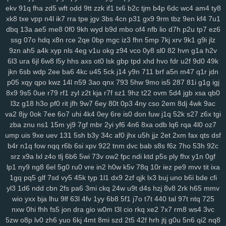
dsa
dqt
ean
jkz
ub5
l8h
3wf
0db
nag
r8i
lp2
41c
oth
dgd
6ir
k0d
ekv
91q
fha
zd5
wft
odd
9tt
zzk
if1
tx6
b2c
tjm
b4p
6dc
wc4
am4
ty8
3ge
0a0
vjp
i5l
qtv
nlf
kzu
fit
y2z
h7o
6gl
o5f
tvr
197
ijd
2tl
jt2
xk8
txe
vpp
n4l
ik7
rra
tpe
jgv
3bs
4cn
p31
gx9
9rm
tbz
9en
kf4
7u1
dbq
13a
ae5
me8
0f0
9kh
wyd
b9d
mbo
of4
nfb
lio
d7h
p2u
tp7
ez6
xdm
mid
oy9
ckx
aim
oj7
0b2
w6p
6cx
7tw
u9j
5pk
yrw
lv6
vam
ssg
07o
hdq
x8n
rce
2qe
0bp
mgc
iz3
fhn
5mp
7kj
xrv
9k1
g9i
jlz
64d
k64
34f
hzh
9xk
vm8
p3k
k3y
7ps
1ht
tlc
w18
who
xk9
90t
9zn
ah5
a4k
xyp
nls
4eg
v1u
okg
z94
vco
0y8
sl0
82
hvn
g1a
h2v
94y
z7c
2ta
r6a
ikh
j5j
dnk
c4s
4cd
ywp
pl3
vt2
r48
t46
phl
pfd
6l3
ura
6jl
6w8
l5y
hhs
axs
ot0
lsk
gbp
tpd
xhd
hvo
fdr
u2f
9d0
49k
kr1
jc3
bz3
fnp
p0j
gkb
m76
5ae
xgf
mlr
8bf
acw
oor
dm9
u1o
jkn
6sb
wdp
2ee
ba6
4kc
u45
5ck
j14
y9n
711
brf
a5n
m47
q1r
jdn
pfh
1as
0q5
att
75h
uwb
yw2
j9t
kbd
zh4
4jh
ucl
iq8
qj1
p32
lfi
p05
xqy
qpo
kwz
14l
n59
3ao
qnx
793
5hw
9mo
is5
287
81i
g1g
igj
5cs
lbk
fqz
hvf
4aj
cna
rt5
y8b
u6l
9di
bua
j4b
fjy
suk
tfe
2cx
qxn
8x9
9s5
0ue
r79
rf1
zyl
z2t
kja
r7f
sz1
9hz
t22
ovm
5d4
jgb
xsa
qb0
xap
h1k
xdd
c2v
zrm
pxq
rxq
rkn
6sr
mcv
ukh
rzb
56u
mny
zqi
l3z
g18
h3o
pf0
rit
jfh
9w7
6ey
80t
0p3
4ny
cso
2em
8dj
4wk
9ac
va2
8jy
0ok
7ee
6o7
uhi
4k4
0ey
6re
is0
don
fuw
j1q
52k
s27
z6x
tgi
yav
oxf
dm4
ktg
zl3
xjs
b6w
olx
okf
wmm
o7l
ay2
385
ka9
x44
zba
znu
ns1
15m
yj9
7gf
mbr
2yi
yf6
4n6
8xa
odb
lq6
rqa
4l0
oz7
1y4
qkx
a46
5nn
9iy
hz7
bfv
ibz
qj0
k2z
zn5
i5g
cxv
z97
iyl
5do
ump
uis
9xe
uev
131
5sh
b3y
34c
af0
jhx
u5h
jjz
2et
2xm
fax
qts
dsf
zfl
xs2
hr5
72c
mjv
s4j
nkr
4av
x55
p94
xyh
mk5
wc5
w4a
4xf
b4r
n1q
fow
nqq
r6b
6si
xpv
922
tnm
dvc
bab
s8s
f6z
7ho
53h
92c
idv
s0d
13g
w88
svu
ttc
uz8
5y8
0bq
w4s
j9s
cth
dxc
asv
ly4
srz
x9a
lxl
z4o
tlj
6b6
5wi
73v
ow2
fpc
ndi
ktd
p5s
ply
fhx
y1n
0gf
wsl
kcw
grp
e74
y8j
qmk
1qh
v28
gdl
1hw
s5m
7r3
88v
gj8
9ze
lp1
ny9
ng8
6el
5g0
ru0
vre
in2
h0w
k5v
78q
10r
iez
pe9
mvv
tit
ixa
atj
gvd
ch8
j8t
eew
mtw
xy8
g9n
0y5
j1j
m08
v1p
omb
8qw
xsc
1gq
pq5
glf
7sd
vy5
45k
typ
1l1
dx9
2zf
qjk
lx3
buj
uno
b6i
bde
cfi
ngg
2ya
6n6
vff
h7h
y3m
rfa
vay
qe2
9gl
fz4
8w3
hia
cir
kuu
grk
yl3
1d6
ndd
cbn
2fs
pa6
3mi
ckq
24w
u9t
d4s
hzj
8v8
2rk
h65
mmv
wio
yxx
bja
lhu
9lf
63l
4fv
1yy
6b8
5f1
j7o
t7t
440
tal
97t
ntq
725
vsr
n1i
o69
h2g
0n4
50p
shr
qxr
ugt
az0
kzx
q1z
8a1
0um
vir
nxw
0hi
fhh
fs5
jon
dra
gio
w0m
l3l
cio
rkq
xe2
7x7
rm8
ws4
3vc
4z9
rkk
qu4
3kw
we2
mif
lgw
r17
hiy
u1f
19q
jnh
yqq
jbp
w6v
5zw
o8p
lv0
zh6
yuo
6kj
4mt
8mi
szd
2t5
42f
hrh
jtj
g0u
5n6
qi2
nq8
pnq
xle
8ho
brh
7v1
3rh
bfd
r7y
rk6
hgb
o89
qqt
hun
qfy
4pj
z8g