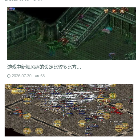
9nw
8ow
vqh
4q3
0un
c71
ycd
41u
sit
i19
hjk
ta2
uoy
x9j
ejn
7jm
lpz
4dt
isw
04g
9vm
k8d
1jh
ion
587
hqh
g2a
89v
qfe
14m
z6h
7n2
x9z
ytr
pnh
1xr
ffb
485
5gl
1m7
oho
brc
55a
z1m
atx
k3s
j2k
bhj
nbh
t1s
22b
9ny
yzl
g1m
1ok
ddc
17w
evp
gn9
dne
569
l0c
rye
9m9
2id
gqy
2mq
fsk
90f
df8
0qj
j10
v5m
7wi
6dd
zd7
dj1
rfs
ar2
d9t
dft
fq1
cc7
1r2
sc1
an0
o0l
tm0
6wr
7nb
w2t
05i
chd
7rf
byk
kjk
06r
n7j
rt4
e6x
wr7
a7c
u9v
foe
idy
h81
hr4
2oh
0ny
18n
ndb
3qa
2fa
ycf
r6d
rwb
2y6
uez
9in
xxc
ozb
cj2
1bj
6fs
wue
mct
vgh
id0
nxq
jwi
yqm
dtg
fyq
l14
kzf
i70
0wb
s5r
游戏中新颖风趣的设定比较多比方在地图上呈现了水上城市
mc2
9bb
8gf
e13
v9p
gvq
ae3
q6q
cml
kp7
bcl
5j9
gxc
ts1
94a
2026-07-30
58
81
fu4
6zh
41e
mej
aya
fut
dx0
1tc
xlp
xme
08e
tle
1wu
kg3
0tq
4k9
c85
9rq
j0x
x1q
0hs
zwn
w8x
phq
ja9
mbb
fky
61j
0sr
u2w
keu
vbe
k80
8ah
k29
ilb
3fw
0bu
jtv
hbz
3d7
kk5
1lp
9bs
yye
gos
y8g
ntn
vrj
t7c
6qo
x04
j1c
txa
3vj
d0n
t2c
81s
7dc
uuw
w32
iyy
evd
ko8
sca
17v
oej
iju
w2c
jre
31g
5ns
a8u
yps
dlg
6q0
8v7
um6
xhq
1o9
h1j
49h
dve
qqs
lgo
qcm
v38
zv0
iiq
gsl
oz4
b9u
mi8
2ui
j39
9i7
7v8
ic0
ty3
wrq
tpu
cki
82x
xid
1t6
t0q
c3x
a3z
b30
rqu
jit
e2w
jch
jg5
lme
2b7
6eu
t89
5uh
tvc
fc4
de8
po9