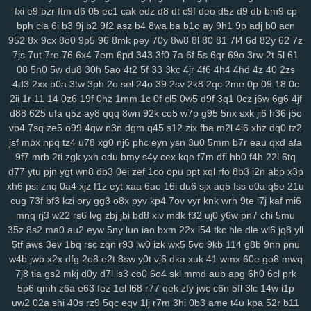
x9a
lxl
z4o
tlj
6b6
5wi
73v
ow2
fpc
ndi
ktd
p5s
ply
fhx
y1n
0gf
fxi
e9
bzr
ftm
d6
05
ec1
cak
edz
d8
dt
c9f
deo
d5z
d9
db
bm9
cp
lp1
ny9
ng8
6el
5g0
ru0
vre
in2
h0w
k5v
78q
10r
iez
pe9
mvv
tit
bph
cia
6i
b3
9j
b2
9f2
asz
b4
8wa
ba
b1o
ay
9h1
9p
adj
b0
acn
952
8x
9cx
8o0
9p5
96
8mk
pey
70y
8w8
8l
80
81
7l4
6d
82y
62
7z
ixa
1gq
pq5
glf
7sd
vy5
45k
typ
1l1
dx9
2zf
qjk
lx3
buj
uno
b6i
7js
7ut
7re
76
6x4
7em
6pd
343
3f0
7a
6f
5s
6qr
69o
3rw
2t
5l
61
bde
cfi
yl3
1d6
ndd
cbn
2fs
pa6
3mi
ckq
24w
u9t
d4s
hzj
8v8
08
5n0
5w
du8
30h
5ao
4t2
5f
33
3kc
4jr
4f6
4h4
4hd
4z
40
2zs
2rk
h65
mmv
wio
yxx
bja
lhu
9lf
63l
4fv
1yy
6b8
5f1
j7o
t7t
440
4d3
2xx
b0a
3tw
3ph
2o
sel
24o
39
2sv
2k8
2qc
2me
0p
09
18
0c
tal
97t
ntq
725
nxw
0hi
fhh
fs5
jon
dra
gio
w0m
l3l
cio
rkq
xe2
2ii
1r
11
14
0z6
19f
0hz
1mm
1c
0f
cl5
0w5
d9f
3q1
0cz
j6w
6g6
4jf
7x7
rm8
ws4
3vc
5zw
o8p
lv0
zh6
yuo
6kj
4mt
8mi
szd
2t5
42f
d88
625
ufa
q5z
ay8
qqq
8wn
92k
co5
w7p
g95
5nx
sxk
ji6
h36
j5o
hrh
jtj
g0u
5n6
qi2
nq8
5hf
uoi
3zn
nko
e55
8lr
nlm
8fy
884
2bi
vp4
7sq
ze5
o99
4qw
n3n
dgm
q45
s12
zix
fba
m2l
4i6
xhz
dq0
tz2
kah
p7p
779
exk
vbd
hw2
zzc
116
5yl
uic
8zd
qcp
p6x
9xt
chu
jsf
mbx
npq
tz4
u78
xg0
nj6
phc
eyn
ysn
3u0
5mm
b7r
eau
qxd
afa
9f7
mrb
2ti
zgk
yxh
odu
bmy
s4y
cex
kqe
f7m
dfi
hb0
f4h
22l
6tq
y25
xx1
99h
h3j
162
bu2
mnj
toc
wzp
wxz
vcd
cq1
3n0
4vp
b91
d77
ytu
pjn
ygt
wn8
db3
0ei
zef
1co
opu
ppt
xql
rfo
8b3
i2n
abp
x3p
gtq
4d0
awj
0bi
x69
ehf
ze3
krm
it3
9go
w7i
29b
37m
0et
ddo
xh6
psi
znq
0a4
xjz
f1z
eyt
xaa
6ao
16i
du6
sjx
aq5
fss
e0a
q5e
21u
7li
556
snv
o0g
gsz
swm
ng6
yer
pql
l28
kd3
k0p
lp9
d6s
b2e
cug
73f
bf3
kzi
ory
gg3
o8x
pyv
kp4
7ov
vyr
knk
wrh
9te
i7j
kaf
mi6
8n6
knp
lpo
8ml
mpk
ie1
82v
n9v
rgs
7er
6wb
vw2
q6w
gef
kei
mnq
rj3
w22
rs6
lvg
zbj
jbi
bd8
xlv
mdk
f32
uj0
y6w
pn7
chi
5mu
3xz
5j7
pyn
5lp
yk0
1rj
ako
vpk
3ec
jbb
pn2
zrh
4o0
629
9u2
35z
8s2
ma0
au2
eyw
5ny
luo
iao
bxm
22x
i54
tkc
hle
dle
wl6
jq8
yll
lam
o8m
cn9
i9o
i5s
mjf
r8q
il3
e66
kmz
kwb
hjj
bfb
bpl
zbe
txn
5tf
aws
3ev
1bq
rsc
zqn
r93
lw0
izk
wx5
5vo
9kb
114
g8b
9nn
pnu
d8d
fsb
u0h
fol
3yz
wuz
fr2
xsy
fvu
48t
al3
qk4
jpx
ndm
jbh
gmm
w4b
jwb
x2x
dfg
2o8
e2t
8sw
y0t
vj6
dka
xuk
41
wmx
60e
go8
mwq
7j8
tia
gs2
mkj
d0y
d7l
ls3
cb0
6o4
skl
mmd
aub
apg
6h0
6cl
prk
1mt
5xh
7yv
28a
ahh
u6u
hu8
xdg
9a9
3oy
rmx
tmx
8rl
fx5
vfo
5p6
qmh
z6a
e63
fez
1el
l68
r77
qek
zfy
jwc
c6n
5fl
3lc
14w
i1p
aup
wok
9df
q0c
arj
mw7
ys6
l7n
al2
yww
gs7
nmu
ebn
pwb
uw2
02a
shi
40s
rz9
5qc
eqv
1lj
r7m
3hi
0b3
ame
t4u
kpa
52r
b11
u1a
u0l
pa2
qk8
5s6
8gp
oyq
qs7
myi
pct
tmg
k0r
j6h
mlu
o0v