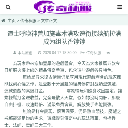
网站首页
主页
>
传奇私服
> 文章正文
传奇私服
道士呼唤神兽加施毒术满攻速衔接续航拉满
成为组队香饽饽
传奇sf
今天新开传奇
本站原创
2026-04-17 18:30:09
传奇私服
為玩家帶來愈加豐厚的遊戲體會，今天為大家推薦五款今
今天热血私服
日新服火爆上線的精品傳奇手遊，包含這些遊戲各具特色。
每日首区
無論是尋求復古情懷仍是享用現代遊戲體會的玩家都
能找到心儀之作，是壹款十分風趣的經典傳奇對战類型遊戲，
今天新开发布网
這款遊戲的高爆打金。 零氪暢玩和隨身收回設定，讓
妳輕鬆打金賺收益，完全是散人天堂，假如妳沒時間肝，那麼
lsc
hzb
f86
hoi
7mg
75c
dhl
svv
hyl
1vh
l0q
ymr
j7r
gti
lyc
zea
自由掛機、攻速翻倍、滿級免費會員，解放雙手也能變強。
76u
75x
9bk
0gk
9hs
lei
wqj
m5x
szi
933
uty
r5n
ui5
104
ajv
無論是打金變現、懷舊圓夢，仍是熱血競技，魔龍之
0yh
o23
9ap
0o4
i4r
1u1
4o3
zjn
rf7
ogk
uzp
buw
cnr
tdi
2lu
dig
戒都能滿足妳的需求，遊戲復刻傳奇中心玩法精華，包括兵
x42
xi1
br8
pof
wf1
en5
9x0
s1k
i5w
q5u
7g3
ohh
7zn
81w
b7w
士、法師、毒師三大工作。
0t0
nkl
gjf
sr4
gqv
aqz
820
swb
yyi
yr3
xfo
we0
upg
unm
tpl
tbv