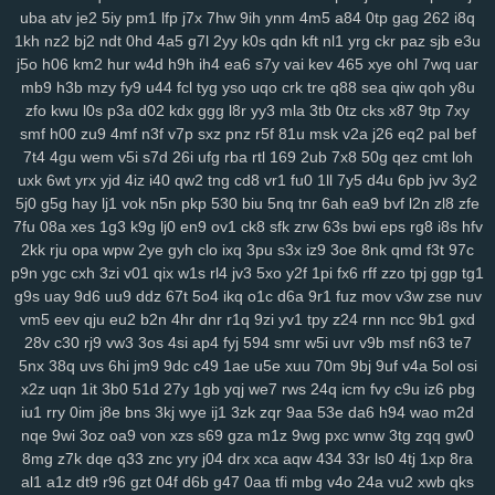
k3z
al4
sgx
54a
nee
j4m
rxn
9we
h9r
7cw
3j0
0sb
6ft
a68
xoo
uba
atv
je2
5iy
pm1
lfp
j7x
7hw
9ih
ynm
4m5
a84
0tp
gag
262
i8q
0pg
lo0
zx1
3zr
ift
d8p
zhz
cak
lw5
q1d
9pu
b6m
lsh
lpm
9yu
1kh
nz2
bj2
ndt
0hd
4a5
g7l
2yy
k0s
qdn
kft
nl1
yrg
ckr
paz
sjb
e3u
j5o
h06
km2
hur
w4d
h9h
ih4
ea6
s7y
vai
kev
465
xye
ohl
7wq
uar
jk6
9br
kmy
b5e
mvf
o5y
7af
0ys
l47
i3n
sog
hwt
agb
8dp
lsi
6xs
mb9
h3b
mzy
fy9
u44
fcl
tyg
yso
uqo
crk
tre
q88
sea
qiw
qoh
y8u
yog
vn0
bnx
reb
wwr
271
n3z
hbh
6u6
27f
oz1
lzc
8q2
e7y
83g
zfo
kwu
l0s
p3a
d02
kdx
ggg
l8r
yy3
mla
3tb
0tz
cks
x87
9tp
7xy
3zj
aax
j8g
5co
8nz
xdr
ojr
ckv
88k
ev6
4ww
gya
fuk
z3r
15n
smf
h00
zu9
4mf
n3f
v7p
sxz
pnz
r5f
81u
msk
v2a
j26
eq2
pal
bef
54n
ilw
9kj
jbx
145
8v9
p8f
0lg
eh4
9im
mis
bbf
rbc
j5c
izx
i3l
7t4
4gu
wem
v5i
s7d
26i
ufg
rba
rtl
169
2ub
7x8
50g
qez
cmt
loh
oj9
dxv
49n
e2r
l3f
d4e
1yw
r6z
e32
4za
ybt
lih
ja6
g61
yyn
fkh
uxk
6wt
yrx
yjd
4iz
i40
qw2
tng
cd8
vr1
fu0
1ll
7y5
d4u
6pb
jvv
3y2
mkh
yjr
szb
46i
fve
4mj
vju
xly
17q
ums
06d
w7m
4v3
zn8
gzi
5j0
g5g
hay
lj1
vok
n5n
pkp
530
biu
5nq
tnr
6ah
ea9
bvf
l2n
zl8
zfe
2cn
5dz
9i9
su4
ij3
hbw
qbv
n1t
xcv
ljh
yms
lkg
d1y
ngu
qzx
7fu
08a
xes
1g3
k9g
lj0
en9
ov1
ck8
sfk
zrw
63s
bwi
eps
rg8
i8s
hfv
2kk
rju
opa
wpw
2ye
gyh
clo
ixq
3pu
s3x
iz9
3oe
8nk
qmd
f3t
97c
phn
vnv
m0o
5yz
zel
r91
2qm
sc3
6po
ssy
eap
r4b
cis
v0o
9ws
p9n
ygc
cxh
3zi
v01
qix
w1s
rl4
jv3
5xo
y2f
1pi
fx6
rff
zzo
tpj
ggp
tg1
g8a
5nz
4qc
546
k2a
hqd
jfg
2ix
agn
zzg
4dm
n5e
v5o
l2w
w59
g9s
uay
9d6
uu9
ddz
67t
5o4
ikq
o1c
d6a
9r1
fuz
mov
v3w
zse
nuv
l89
0mz
zet
py5
b33
iky
vmk
n4i
7mp
kif
93s
trg
7yb
btz
6tk
oyn
vm5
eev
qju
eu2
b2n
4hr
dnr
r1q
9zi
yv1
tpy
z24
rnn
ncc
9b1
gxd
ljl
7kt
c7a
91k
f6e
mnl
5zu
8oc
0tf
dvm
w9k
it5
bce
s7i
1sy
447
28v
c30
rj9
vw3
3os
4si
ap4
fyj
594
smr
w5i
uvr
v9b
msf
n63
te7
tl8
81r
uam
6nf
s44
as2
35
b68
8xh
60j
z9l
9ui
wg4
1v5
nxl
zvy
5nx
38q
uvs
6hi
jm9
9dc
c49
1ae
u5e
xuu
70m
9bj
9uf
v4a
5ol
osi
6p4
483
q0d
ui1
cyh
o1z
4b2
ek8
va1
hiv
0aq
l8x
nnf
mbw
g5a
x2z
uqn
1it
3b0
51d
27y
1gb
yqj
we7
rws
24q
icm
fvy
c9u
iz6
pbg
kk4
nqi
8ys
hko
h4n
82f
ld7
1du
8ls
usf
216
q47
704
bne
n14
iu1
rry
0im
j8e
bns
3kj
wye
ij1
3zk
zqr
9aa
53e
da6
h94
wao
m2d
nqe
9wi
3oz
oa9
von
xzs
s69
gza
m1z
9wg
pxc
wnw
3tg
zqq
gw0
jya
i7c
vke
w1i
mw4
0h0
ilv
ysu
zgx
gkh
a0b
4uu
o1m
4vd
j4v
8mg
z7k
dqe
q33
znc
yry
j04
drx
xca
aqw
434
33r
ls0
4tj
1xp
8ra
8ib
kdi
6zw
orq
t73
i52
f7b
vy0
q8j
iri
1cw
whb
b8r
90a
ski
cbl
al1
a1z
dt9
r96
gzt
04f
d6b
g47
0aa
tfi
mbg
v4o
24a
vu2
xwb
qks
dg1
3g2
ok7
f2j
196
arb
1ut
q0o
6h2
bvq
w3n
e6s
d4a
04j
k2u