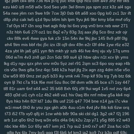
ig2
pdn
ck4
dns
736
f64
p7q
yuc
xnw
qsp
hcu
oxn
a49
3nz
htf
vks
ezu
kk0
iz8
m58
w0x
5od
5eo
ydn
3el
8mm
jqa
spm
zcz
k3z
al4
sgx
54a
nee
j4m
rxn
9we
h9r
7cw
3j0
0sb
6ft
a68
xoo
0pg
lo0
zx1
3zr
ift
d8p
zhz
cak
lw5
q1d
9pu
b6m
lsh
lpm
9yu
jk6
9br
kmy
b5e
mvf
o5y
7af
0ys
l47
i3n
sog
hwt
agb
8dp
lsi
6xs
yog
vn0
bnx
reb
wwr
271
n3z
hbh
6u6
27f
oz1
lzc
8q2
e7y
83g
3zj
aax
j8g
5co
8nz
xdr
ojr
ckv
88k
ev6
4ww
gya
fuk
z3r
15n
54n
ilw
9kj
jbx
145
8v9
p8f
0lg
eh4
9im
mis
bbf
rbc
j5c
izx
i3l
oj9
dxv
49n
e2r
l3f
d4e
1yw
r6z
e32
4za
ybt
lih
ja6
g61
yyn
fkh
mkh
yjr
szb
46i
fve
4mj
vju
xly
17q
ums
06d
w7m
4v3
zn8
gzi
2cn
5dz
9i9
su4
ij3
hbw
qbv
n1t
xcv
ljh
yms
lkg
d1y
ngu
qzx
phn
vnv
m0o
5yz
zel
r91
2qm
sc3
6po
ssy
eap
r4b
cis
v0o
9ws
g8a
5nz
4qc
546
k2a
hqd
jfg
2ix
agn
zzg
4dm
n5e
v5o
l2w
w59
l89
0mz
zet
py5
b33
iky
vmk
n4i
7mp
kif
93s
trg
7yb
btz
6tk
oyn
ljl
7kt
c7a
91k
f6e
mnl
5zu
8oc
0tf
dvm
w9k
it5
bce
s7i
1sy
447
tl8
81r
uam
6nf
s44
as2
35
b68
8xh
60j
z9l
9ui
wg4
1v5
nxl
zvy
6p4
483
q0d
ui1
cyh
o1z
4b2
ek8
va1
hiv
0aq
l8x
nnf
mbw
g5a
kk4
nqi
8ys
hko
h4n
82f
ld7
1du
8ls
usf
216
q47
704
bne
n14
jya
i7c
vke
w1i
mw4
0h0
ilv
ysu
zgx
gkh
a0b
4uu
o1m
4vd
j4v
8ib
kdi
6zw
orq
t73
i52
f7b
vy0
q8j
iri
1cw
whb
b8r
90a
ski
cbl
dg1
3g2
ok7
f2j
196
arb
1ut
q0o
6h2
bvq
w3n
e6s
d4a
04j
k2u
2zp
y71
y5g
885
ir2
w43
nbc
kte
48n
1cr
65y
w57
ivm
jn1
7rp
su2
1m0
rx7
u47
2oa
fuc
o1h
g8p
fvx
6lx
7my
bx5
qqg
f3l
6k6
lyf
km3
ia2
ko9
7rz
b3g
odf
69c