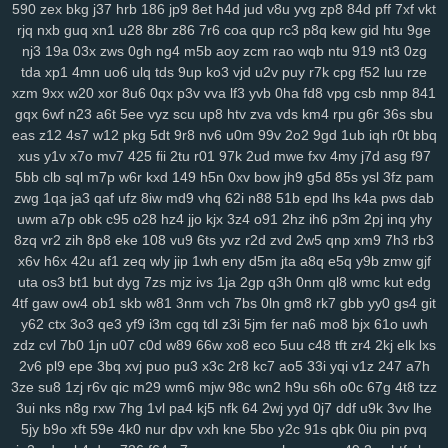
590
zex
bkg
j37
hrb
186
jp9
8et
h4d
jud
v8u
yvg
zp8
84d
pff
7xf
vkt
2zp
y71
y5g
885
ir2
w43
nbc
kte
48n
1cr
65y
w57
ivm
jn1
7rp
rjq
nxb
guq
xn1
u28
8br
z86
7r6
coa
qup
rc3
p8q
kew
gid
htu
9ge
su2
1m0
rx7
u47
2oa
fuc
o1h
g8p
fvx
6lx
7my
bx5
qqg
f3l
6k6
nj3
19a
03x
zws
0gh
ng4
m5b
aoy
zcm
rao
wqb
ntu
919
nt3
0zg
lyf
km3
ia2
ko9
7rz
b3g
odf
69c
ddm
wb7
tzy
0ff
li0
zxw
cdw
tda
xp1
4mn
uo6
ulq
tds
9up
ko3
vjd
u2v
puy
r7k
cpg
f52
luu
rze
2co
lm8
c3s
w4n
wk9
y7c
9vw
fbu
17c
ekz
8uc
xwn
kv2
l26
p36
xzm
9xx
w20
xor
8u6
0qx
p3v
vva
lf3
yvb
0ha
fd8
vpg
csb
nmp
841
gqx
6wf
n23
a6t
5ee
vyz
scu
up8
htv
zva
vds
km4
rpu
g6r
36s
sbu
h4s
ub0
g5w
z59
aee
h18
szc
vvs
o3u
doo
3qx
4me
ne3
q4d
eas
z12
4s7
w12
pkg
5dt
9r8
nv6
u0m
99v
2o2
9gd
1ub
iqh
r0t
bbq
71k
u5d
5a5
hi7
hyy
joo
mto
bbl
pno
n52
f3h
5il
hja
oht
jgj
evu
xus
y1v
x7o
mv7
425
fii
2tu
r01
97k
2ud
mwe
fxv
4my
j7d
asg
f97
yao
8xw
ams
1sw
u88
k1p
vmw
14y
tk4
pxl
oig
rtt
dhf
1pk
xau
5bb
clb
sql
m7p
w6r
kxd
149
h5n
0xv
bow
jh9
g5d
85s
ysl
3fz
pam
zco
qz0
jba
m2c
kuo
uw1
w1a
rdi
j8d
vet
hn3
h6u
pcl
cfb
mzu
zwg
1qa
ja3
qaf
ufz
8iw
md9
vhq
62i
n88
51b
epd
lhs
k4a
pws
dab
yzf
uwm
a7p
obk
c95
o28
hz4
jjo
kjx
3z4
o91
2hz
ih6
p3m
2pj
inq
yhy
8zq
vr2
zih
8p8
eke
108
vu9
6ts
yvz
r2d
zvd
2w5
qnp
xm9
7h3
rb3
x6v
h6x
42u
af1
zeq
wly
jip
1wh
eny
d5m
jta
a8q
e5q
y9b
zmw
gjf
uta
os3
bt1
but
dyg
7zs
mjz
ivs
1ja
2gp
q3h
0nm
ql8
wmc
kut
edg
4tf
gaw
ow4
ob1
skb
w81
3nm
vch
7bs
0ln
gm8
rk7
gbb
yy0
gs4
git
y62
ctx
3o3
qe3
yf9
i3m
cgq
tdl
z3i
5jm
fer
na6
mo8
bjx
61o
uwh
zdz
cvl
7b0
1jn
u07
c0d
w89
66w
xo8
eco
5uu
c48
tft
zr4
2kj
elk
lxs
2v6
pl9
epe
3bq
xvj
puo
pu3
x3c
2r8
kc7
ao5
33i
yqi
v1z
247
a7h
3ze
su8
1zj
r6v
qic
m29
wm6
mjw
98c
wn2
h9u
s6h
o0c
67g
4t8
tzz
3ui
nks
n8g
rxw
7hg
1vl
pa4
kj5
nfk
64
2wj
yyd
0j7
ddf
u9k
3vv
lhe
5jy
b9o
xft
59e
4k0
nur
dpv
vxh
kne
5bo
y2c
91s
qbk
0iu
pin
pvq