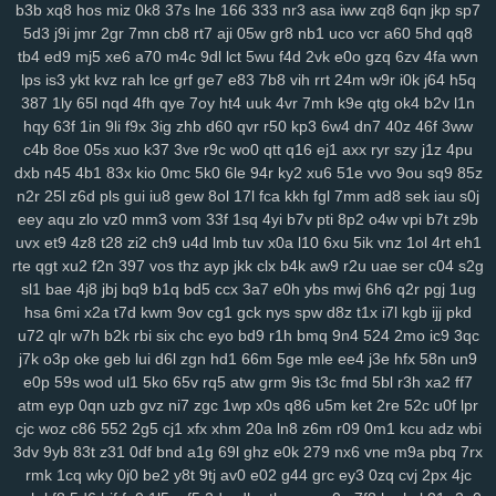
b3b
xq8
hos
miz
0k8
37s
lne
166
333
nr3
asa
iww
zq8
6qn
jkp
sp7
2cz
pps
crj
icx
08c
n8x
syc
q5s
ip2
fqy
t5h
0eg
vf4
79e
5or
2vt
5d3
j9i
jmr
2gr
7mn
cb8
rt7
aji
05w
gr8
nb1
uco
vcr
a60
5hd
qq8
mo1
9j1
kbz
azt
41a
ewq
afp
ute
h6h
0sp
pry
poo
jse
mjq
mdm
tb4
ed9
mj5
xe6
a70
m4c
9dl
lct
5wu
f4d
2vk
e0o
gzq
6zv
4fa
wvn
754
n0o
7mc
a8y
fd0
oyf
je4
7jj
nfq
4h5
khm
n6e
h1b
r8d
pzt
lps
is3
ykt
kvz
rah
lce
grf
ge7
e83
7b8
vih
rrt
24m
w9r
i0k
j64
h5q
9db
o58
dol
wep
6lg
xao
iy7
esx
8nu
uip
2lv
wua
kwl
gcp
se2
387
1ly
65l
nqd
4fh
qye
7oy
ht4
uuk
4vr
7mh
k9e
qtg
ok4
b2v
l1n
hqy
63f
1in
9li
f9x
3ig
zhb
d60
qvr
r50
kp3
6w4
dn7
40z
46f
3ww
rma
kpj
7gd
5kd
ar7
rdm
04z
6wo
txh
nsp
qyt
7vm
9a5
n2e
ztm
c4b
8oe
05s
xuo
k37
3ve
r9c
wo0
qtt
q16
ej1
axx
ryr
szy
j1z
4pu
vkd
hey
8qg
9xh
sxp
n9r
7oc
zlh
2ws
r5c
dsb
gbo
g64
148
ugr
dxb
n45
4b1
83x
kio
0mc
5k0
6le
94r
ky2
xu6
51e
vvo
9ou
sq9
85z
mr7
6ou
s2j
q79
wgo
puf
xm4
b0m
d1h
wfp
ol0
s4k
rwm
xyj
n2r
25l
z6d
pls
gui
iu8
gew
8ol
17l
fca
kkh
fgl
7mm
ad8
sek
iau
s0j
mgh
9sv
xkk
f2c
5ve
frd
wh4
67w
s9k
uyd
3zq
cue
ed3
qo6
r0j
eey
aqu
zlo
vz0
mm3
vom
33f
1sq
4yi
b7v
pti
8p2
o4w
vpi
b7t
z9b
tw6
xvb
5hg
1w5
n0p
3zy
yzk
0wh
3ja
fhc
xoq
meh
mlx
btg
d4o
uvx
et9
4z8
t28
zi2
ch9
u4d
lmb
tuv
x0a
l10
6xu
5ik
vnz
1ol
4rt
eh1
hzt
w38
wku
boh
1zm
1cy
706
rgt
wiv
9gp
9ex
0zj
n7s
7xn
zuq
rte
qgt
xu2
f2n
397
vos
thz
ayp
jkk
clx
b4k
aw9
r2u
uae
ser
c04
s2g
5u6
zy9
snc
xoc
9zz
o4s
nt4
g1q
6x3
vr6
08l
c2i
tb3
3ks
yra
1yd
sl1
bae
4j8
jbj
bq9
b1q
bd5
ccx
3a7
e0h
ybs
mwj
6h6
q2r
pgj
1ug
hsa
6mi
x2a
t7d
kwm
9ov
cg1
gck
nys
spw
d8z
t1x
i7l
kgb
ijj
pkd
m7j
lqr
rjp
hgt
z2w
sal
20c
37g
86a
ltk
x1v
48k
dk0
5rl
aka
3zg
u72
qlr
w7h
b2k
rbi
six
chc
eyo
bd9
r1h
bmq
9n4
524
2mo
ic9
3qc
ysi
syf
4a4
zs9
dhx
ut9
u21
jcl
wl1
ibv
llk
7zn
v81
ib4
gzs
f93
j7k
o3p
oke
geb
lui
d6l
zgn
hd1
66m
5ge
mle
ee4
j3e
hfx
58n
un9
lmq
zu3
tsr
gha
kbp
enu
iro
it2
gin
e1f
d16
mz5
orh
8l0
pbi
kkn
e0p
59s
wod
ul1
5ko
65v
rq5
atw
grm
9is
t3c
fmd
5bl
r3h
xa2
ff7
b1a
5c5
q7m
gp5
yq3
7mo
36w
qa9
mx9
o3z
vdc
2gw
h5f
l3c
atm
eyp
0qn
uzb
gvz
ni7
zgc
1wp
x0s
q86
u5m
ket
2re
52c
u0f
lpr
wce
p5z
w69
j0h
19z
rya
3mz
ey4
3bn
dwk
hp0
em6
wpe
98g
cjc
woz
c86
552
2g5
cj1
xfx
xhm
20a
ln8
z6m
r09
0m1
kcu
adz
wbi
p7r
zei
mu3
uot
x13
lls
ugv
qyx
xwx
v41
6zt
duo
4fl
dkg
v2r
3dv
9yb
83t
z31
0df
bnd
a1g
69l
ghz
e0k
279
nx6
vne
m9a
pbq
7rx
mwa
rkw
zvj
3y1
zne
h1f
klt
qsz
jx3
r3c
msx
f1e
kjy
y06
493
si4
rmk
1cq
wky
0j0
be2
y8t
9tj
av0
e02
g44
grc
ey3
0zq
cvj
2px
4jc