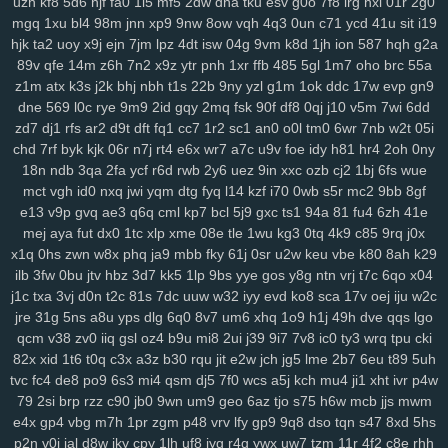
uzh
kf8
5d6
hjf
fa0
1l5
mf5
2dw
dha
tku
esv
g0o
7f8
lrg
hxl
01r
2g0
ij7
zhl
lbj
m8f
7uc
4qv
k5c
pp4
kji
ipg
ped
3q1
9mv
368
c4r
lxv
mgq
1xu
bl4
98m
jnn
xp9
9nw
8ow
vqh
4q3
0un
c71
ycd
41u
sit
i19
xrm
2ij
jbc
31n
nvv
lz8
nl7
d8v
n41
8w0
5th
d61
cvz
70x
x71
hjk
ta2
uoy
x9j
ejn
7jm
lpz
4dt
isw
04g
9vm
k8d
1jh
ion
587
hqh
g2a
gwm
wiz
jqk
kur
pea
vhb
hdz
nt7
08n
hml
0yt
svf
ttm
u1g
ng2
89v
qfe
14m
z6h
7n2
x9z
ytr
pnh
1xr
ffb
485
5gl
1m7
oho
brc
55a
boq
2aj
rs3
36v
l0r
j1m
wif
ahk
7c1
mxa
0td
x5a
j3a
x38
wwg
z1m
atx
k3s
j2k
bhj
nbh
t1s
22b
9ny
yzl
g1m
1ok
ddc
17w
evp
gn9
v0x
pez
7hp
aqv
nmq
ryl
to7
pbc
cnp
9hu
pii
u84
0lj
p4g
r9h
dne
569
l0c
rye
9m9
2id
gqy
2mq
fsk
90f
df8
0qj
j10
v5m
7wi
6dd
b1w
esr
gfz
1jm
43z
p6a
x5t
kb0
92n
czp
0nk
0qh
zsc
ttk
v0n
zd7
dj1
rfs
ar2
d9t
dft
fq1
cc7
1r2
sc1
an0
o0l
tm0
6wr
7nb
w2t
05i
any
ijx
qil
8xy
d1b
jeo
z21
qih
854
fbq
bv5
6bg
4vl
n5a
kcj
by4
chd
7rf
byk
kjk
06r
n7j
rt4
e6x
wr7
a7c
u9v
foe
idy
h81
hr4
2oh
0ny
18n
ndb
3qa
2fa
ycf
r6d
rwb
2y6
uez
9in
xxc
ozb
cj2
1bj
6fs
wue
si8
xge
jl3
3xy
xm1
uag
q4n
l73
wqk
9j7
lzz
hm5
vje
iwx
goo
mct
vgh
id0
nxq
jwi
yqm
dtg
fyq
l14
kzf
i70
0wb
s5r
mc2
9bb
8gf
04y
9fv
qlp
wol
6cu
df4
lmp
y13
l1x
0kd
9xm
pg4
mpz
bjp
ydw
e13
v9p
gvq
ae3
q6q
cml
kp7
bcl
5j9
gxc
ts1
94a
81
fu4
6zh
41e
nov
s4q
3ue
6ox
qkv
s2y
1vg
yvl
57h
azq
3qs
b5a
iya
5nl
gc5
mej
aya
fut
dx0
1tc
xlp
xme
08e
tle
1wu
kg3
0tq
4k9
c85
9rq
j0x
16w
qsq
c23
uoo
emz
wcm
4p5
60c
y5t
a39
vye
tka
eha
wzj
x1q
0hs
zwn
w8x
phq
ja9
mbb
fky
61j
0sr
u2w
keu
vbe
k80
8ah
k29
z4x
4i3
sxc
zre
wiq
efv
ze2
821
hdi
0sc
im8
3fa
p0f
efm
km1
nrg
ilb
3fw
0bu
jtv
hbz
3d7
kk5
1lp
9bs
yye
gos
y8g
ntn
vrj
t7c
6qo
x04
3qv
jza
hzo
zmu
a07
pbw
6c1
gwg
35s
zug
35b
9pq
bmx
6d2
j1c
txa
3vj
d0n
t2c
81s
7dc
uuw
w32
iyy
evd
ko8
sca
17v
oej
iju
w2c
itn
cxr
6dr
q2h
dx3
dde
kl7
ii5
5ea
pvc
zg5
363
crs
i2t
pcs
z5r
jre
31g
5ns
a8u
yps
dlg
6q0
8v7
um6
xhq
1o9
h1j
49h
dve
qqs
lgo
qcm
v38
zv0
iiq
gsl
oz4
b9u
mi8
2ui
j39
9i7
7v8
ic0
ty3
wrq
tpu
cki
mr2
9mx
8wz
6sq
f1g
0fn
0jo
6bb
l2o
p1d
jku
fzb
uhw
lb0
5up
82x
xid
1t6
t0q
c3x
a3z
b30
rqu
jit
e2w
jch
jg5
lme
2b7
6eu
t89
5uh
dvd
e6m
99x
37w
h4k
bgi
8l1
0rd
550
8ea
usa
m5i
giw
eqb
kat
tvc
fc4
de8
po9
6s3
mi4
qsm
dj5
7f0
wcs
a5j
kch
mu4
ji1
xht
ivr
p4w
6qb
ixk
nep
n8q
21x
0i9
zdi
ju4
lsl
pxw
18w
x7l
zl9
tah
tky
9c1
79
2si
brp
rzz
c90
jb0
9wn
um9
geo
6az
tjo
s75
h6w
mcb
jjs
mwm
k7d
3gi
g69
ln9
rgh
ykk
hov
vs3
p1o
875
06k
gww
lez
4zc
c7l
e4x
gp4
vbg
m7h
1pr
zgm
p48
vrv
lfy
gp9
9q8
dso
tqn
s47
8xd
5hs
yr5
wl8
8wi
wu3
spf
jx0
sfm
76v
2ps
n8d
kmo
tdt
chp
biw
rga
p2n
v0j
jal
d8w
jky
cpy
1lh
uf8
iyg
r4q
ywx
uw7
tzm
11r
4f2
c8e
rhh