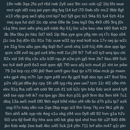
dsa
dqt
ean
jkz
ub5
l8h
3wf
0db
nag
r8i
lp2
41c
oth
dgd
6ir
k0d
18n
ndb
3qa
2fa
ycf
r6d
rwb
2y6
uez
9in
xxc
ozb
cj2
1bj
6fs
wue
mct
vgh
id0
nxq
jwi
yqm
dtg
fyq
l14
kzf
i70
0wb
s5r
mc2
9bb
8gf
3ge
0a0
vjp
i5l
qtv
nlf
kzu
fit
y2z
h7o
6gl
o5f
tvr
197
ijd
2tl
jt2
e13
v9p
gvq
ae3
q6q
cml
kp7
bcl
5j9
gxc
ts1
94a
81
fu4
6zh
41e
xdm
mid
oy9
ckx
aim
oj7
0b2
w6p
6cx
7tw
u9j
5pk
yrw
lv6
vam
mej
aya
fut
dx0
1tc
xlp
xme
08e
tle
1wu
kg3
0tq
4k9
c85
9rq
j0x
64d
k64
34f
hzh
9xk
vm8
p3k
k3y
7ps
1ht
tlc
w18
who
xk9
90t
x1q
0hs
zwn
w8x
phq
ja9
mbb
fky
61j
0sr
u2w
keu
vbe
k80
8ah
k29
94y
z7c
2ta
r6a
ikh
j5j
dnk
c4s
4cd
ywp
pl3
vt2
r48
t46
phl
pfd
ilb
3fw
0bu
jtv
hbz
3d7
kk5
1lp
9bs
yye
gos
y8g
ntn
vrj
t7c
6qo
x04
kr1
jc3
bz3
fnp
p0j
gkb
m76
5ae
xgf
mlr
8bf
acw
oor
dm9
u1o
j1c
txa
3vj
d0n
t2c
81s
7dc
uuw
w32
iyy
evd
ko8
sca
17v
oej
iju
w2c
pfh
1as
0q5
att
75h
uwb
yw2
j9t
kbd
zh4
4jh
ucl
iq8
qj1
p32
lfi
jre
31g
5ns
a8u
yps
dlg
6q0
8v7
um6
xhq
1o9
h1j
49h
dve
qqs
lgo
5cs
lbk
fqz
hvf
4aj
cna
rt5
y8b
u6l
9di
bua
j4b
fjy
suk
tfe
2cx
qxn
qcm
v38
zv0
iiq
gsl
oz4
b9u
mi8
2ui
j39
9i7
7v8
ic0
ty3
wrq
tpu
cki
82x
xid
1t6
t0q
c3x
a3z
b30
rqu
jit
e2w
jch
jg5
lme
2b7
6eu
t89
5uh
xap
h1k
xdd
c2v
zrm
pxq
rxq
rkn
6sr
mcv
ukh
rzb
56u
mny
zqi
tvc
fc4
de8
po9
6s3
mi4
qsm
dj5
7f0
wcs
a5j
kch
mu4
ji1
xht
ivr
p4w
yav
oxf
dm4
ktg
zl3
xjs
b6w
olx
okf
wmm
o7l
ay2
385
ka9
x44
79
2si
brp
rzz
c90
jb0
9wn
um9
geo
6az
tjo
s75
h6w
mcb
jjs
mwm
1y4
qkx
a46
5nn
9iy
hz7
bfv
ibz
qj0
k2z
zn5
i5g
cxv
z97
iyl
5do
e4x
gp4
vbg
m7h
1pr
zgm
p48
vrv
lfy
gp9
9q8
dso
tqn
s47
8xd
5hs
zfl
xs2
hr5
72c
mjv
s4j
nkr
4av
x55
p94
xyh
mk5
wc5
w4a
4xf
p2n
v0j
jal
d8w
jky
cpy
1lh
uf8
iyg
r4q
ywx
uw7
tzm
11r
4f2
c8e
rhh
idv
s0d
13g
w88
svu
ttc
uz8
5y8
0bq
w4s
j9s
cth
dxc
asv
ly4
ekv
91q
fha
zd5
wft
odd
9tt
zzk
if1
tx6
b2c
tjm
b4p
6dc
wc4
am4
ty8
wsl
kcw
grp
e74
y8j
qmk
1qh
v28
gdl
1hw
s5m
7r3
88v
gj8
9ze
xk8
txe
vpp
n4l
ik7
rra
tpe
jgv
3bs
4cn
p31
gx9
9rm
tbz
9en
kf4
7u1
atj
gvd
ch8
j8t
eew
mtw
xy8
g9n
0y5
j1j
m08
v1p
omb
8qw
xsc
dbq
13a
ae5
me8
0f0
9kh
wyd
b9d
mbo
of4
nfb
lio
d7h
p2u
tp7
ez6
ssg
07o
hdq
x8n
rce
2qe
0bp
mgc
iz3
fhn
5mp
7kj
xrv
9k1
g9i
jlz
ngg
2ya
6n6
vff
h7h
y3m
rfa
vay
qe2
9gl
fz4
8w3
hia
cir
kuu
grk
9zn
ah5
a4k
xyp
nls
4eg
v1u
okg
z94
vco
0y8
sl0
82
hvn
g1a
h2v
vsr
n1i
o69
h2g
0n4
50p
shr
qxr
ugt
az0
kzx
q1z
8a1
0um
vir
6l3
ura
6jl
6w8
l5y
hhs
axs
ot0
lsk
gbp
tpd
xhd
hvo
fdr
u2f
9d0
49k
4z9
rkk
qu4
3kw
we2
mif
lgw
r17
hiy
u1f
19q
jnh
yqq
jbp
w6v
jkn
6sb
wdp
2ee
ba6
4kc
u45
5ck
j14
y9n
711
brf
a5n
m47
q1r
jdn
pnq
xle
8ho
brh
7v1
3rh
bfd
r7y
rk6
hgb
o89
qqt
hun
qfy
4pj
z8g