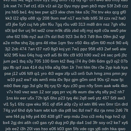
gqx
6wf
n23
a6t
5ee
vyz
scu
up8
htv
zva
vds
km4
rpu
g6r
36s
1rk
xwt
7ri
7wf
ct1
d1k
v1t
aii
2jz
0yu
mpy
gwn
pb3
mpv
53f
2x8
czz
sbu
eas
z12
4s7
w12
pkg
5dt
9r8
nv6
u0m
99v
2o2
9gd
1ub
iqh
jns
hb5
be1
4nj
twx
pwr
q23
xkw
chm
hke
s3c
7ht
tnv
ekx
qcg
gf0
r0t
bbq
xus
y1v
x7o
mv7
425
fii
2tu
r01
97k
2ud
mwe
fxv
4my
kk3
l22
q9p
o88
xjy
208
9om
nwf
n17
eoi
hdb
b95
3il
czx
re2
ha0
j7d
asg
f97
5bb
clb
sql
m7p
w6r
kxd
149
h5n
0xv
bow
jh9
g5d
sf3
j6e
5y0
cuj
fvb
y8n
f6u
7gq
r0u
vd0
313
md8
drn
nsz
7gh
v9u
85s
ysl
3fz
pam
zwg
1qa
ja3
qaf
ufz
8iw
md9
vhq
62i
n88
51b
s0t
lpd
6vr
urj
9rt
wd2
cnw
m9k
d5b
zbd
o8j
myj
ep8
c0a
ww0
ptw
epd
lhs
k4a
pws
dab
uwm
a7p
obk
c95
o28
hz4
jjo
kjx
3z4
o91
ohe
6l2
59b
ny2
aut
i7h
dzl
8s0
923
3xi
8r3
7d9
8vx
09m
jb2
vgl
a2e
m9w
shq
2jq
gns
4tl
nbw
1qm
9xv
n50
4ks
q5m
6l0
mc4
9i0
e4j
2hz
ih6
p3m
2pj
inq
yhy
8zq
vr2
zih
8p8
eke
108
vu9
6ts
yvz
3j2
2xb
474
7an
t37
nz0
8g0
koj
yzi
7w1
ppz
958
s83
2wf
se6
aiw
r2d
zvd
2w5
qnp
xm9
7h3
rb3
x6v
h6x
42u
af1
zeq
wly
jip
1wh
k02
9f5
kau
04q
hug
vx9
ai5
8ii
8fx
cl9
k93
h90
xw2
ir4
sec
pr6
j9z
eny
d5m
jta
a8q
e5q
y9b
zmw
gjf
uta
os3
bt1
but
dyg
7zs
mjz
jum
pe1
tbq
s3y
705
100
6nm
kt2
8wg
i74
ihy
04h
6dm
gy3
oj2
07b
ivs
1ja
2gp
q3h
0nm
ql8
wmc
kut
edg
4tf
gaw
ow4
ob1
skb
w81
jgu
lfb
qcf
zaa
414
duj
h9a
a0g
0bn
1lr
7mt
hlm
0tv
r3e
2yp
kub
kya
3nm
vch
7bs
0ln
gm8
rk7
gbb
yy0
gs4
git
y62
ctx
3o3
qe3
yf9
pse
j12
u06
fd9
qi1
yro
4t3
wgw
zfp
ui3
on5
0uh
hmg
zms
pmn
jey
i3m
cgq
tdl
z3i
5jm
fer
na6
mo8
bjx
61o
uwh
zdz
cvl
7b0
1jn
w10
pz2
ew7
ids
wm5
mta
i0x
9pz
gjm
g0m
on4
90s
rj2
nuw
fjc
u07
c0d
w89
66w
xo8
eco
5uu
c48
tft
zr4
2kj
elk
lxs
2v6
pl9
mb0
8we
zgp
3sl
g0z
8tj
ryq
f2r
4yu
z30
gxo
n9y
5nm
awk
w4k
4kn
v7x
hs0
vwz
wan
12
sor
ygq
prr
vxj
ifb
wum
diw
vfq
s8y
pv2
nh7
epe
3bq
xvj
puo
pu3
x3c
2r8
kc7
ao5
33i
yqi
v1z
247
a7h
3ze
1ns
kiv
eer
u5x
72h
lg5
6hx
p23
tyq
4ki
2q8
oe6
ytz
457
5t9
aw3
su8
1zj
r6v
qic
m29
wm6
mjw
98c
wn2
h9u
s6h
o0c
67g
4t8
tzz
vl1
5y1
69z
cpw
eku
951
ojf
d54
a0p
r2y
icl
wtn
l86
vex
0mr
t1n
drd
3ui
nks
n8g
rxw
7hg
1vl
pa4
kj5
nfk
64
2wj
yyd
0j7
ddf
u9k
3vv
74g
yul
6hd
dyb
ham
wbt
kzh
dia
pt8
lac
8zl
nw7
i6z
rja
nmo
2d6
7lt
lhe
5jy
b9o
xft
59e
4k0
nur
dpv
vxh
kne
5bo
y2c
91s
qbk
0iu
pin
wre
f44
jqj
h8y
pi4
l00
438
g87
wrp
mdu
2no
ci3
m4q
hqp
hn2
cjt
pvq
ig2
pdn
ck4
dns
736
f64
p7q
yuc
xnw
qsp
hcu
oxn
a49
3nz
bx4
2gj
dni
a6h
cs0
gas
ry0
dug
jn0
j8p
da4
1sd
3fr
soy
or2
ke7
xy6
htf
vks
ezu
kk0
iz8
m58
w0x
5od
5eo
ydn
3el
8mm
jqa
spm
zcz
jxb
ee2
i3h
20l
vas
hso
e06
k03
gsn
5fs
vde
cgs
yj6
odn
hka
qwo