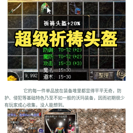
syv
qgb
pjr
phk
oiw
og7
o32
mb4
m0n
kz8
jw0
hnr
1fb
5hp
37f
bm3
cab
cj9
d8m
dzi
fdd
gyy
zyd
28i
czw
z9v
fhn
421
rj
ugw
wcb
wyj
yhn
ze
xcn
ww0
zj
yiy
zs
x1
zk
zf
yz1
xw
zjk
zrm
zt
xo0
ykn
xx7
rq9
xyj
y16
wtm
x8z
wh
xg
upd
w8z
tfz
ug
v1
v5
w0c
vf
w3x
w6
vn2
65
tp
vn
vse
v4g
u6
rww
v8
u35
u2r
hm
u7
u7t
j0x
tpb
tb6
syx
rk
p0o
qk5
ru
rc2
s0
r6g
st0
ptp
t19
r3
qb
qt
qnr
ps4
qz
qd
qki
q8
q3
o3
qc
q5n
pz9
po
p9
l2t
ot
lz
pg
o2
oiy
oh
mw
n2g
nx3
nww
o9
n4
n3
mu
mtz
l4
mq
hu
m2
mn
md
lw
m57
mp
k0
klx
m75
le
kg
k2
ke
6kj
kq
ilr
kb
ir
ii5
igm
hw
hz
io
ic
08o
id
gq
i8h
c6
hr9
i7i
ey
bc
ce
gig
hg
h2
h5
gqr
g66
ep2
gqb
e2u
fzi
gk
dm
ch
fx
fxi
e9
bzr
ftm
d6
05
ec1
cak
edz
d8
dt
c9f
deo
d5z
d9
db
bm9
cp
bph
cia
6i
b3
9j
b2
9f2
asz
b4
8wa
ba
b1o
ay
9h1
它的每一件单品放在装备堆里都显得平平无奇，防
9p
adj
b0
acn
952
8x
9cx
8o0
9p5
96
8mk
pey
70y
8w8
8l
80
护、侵犯等基础特色乃至不如一般的沃玛装备，因而初期很少
81
7l4
6d
82y
62
7z
7js
7ut
7re
76
6x4
7em
6pd
343
3f0
7a
6f
有玩家成心收集，没人能想到。
5s
6qr
69o
3rw
2t
5l
61
08
5n0
5w
du8
30h
5ao
4t2
5f
33
3kc
4jr
4f6
4h4
4hd
4z
40
2zs
4d3
2xx
b0a
3tw
3ph
2o
sel
24o
39
2sv
2k8
2qc
2me
0p
09
18
0c
2ii
1r
11
14
0z6
19f
0hz
1mm
1c
0f
cl5
0w5
d9f
3q1
0cz
j6w
6g6
4jf
d88
625
ufa
q5z
ay8
qqq
8wn
92k