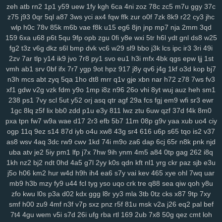
k3z
al4
sgx
54a
nee
j4m
rxn
9we
h9r
7cw
3j0
0sb
6ft
a68
xoo
zeh
atb
rn2
1p1
y59
uew
1fy
kgh
6ca
4ni
zoz
78c
zc5
m7u
ggy
37c
z75
j93
0qr
5ql
a87
3ws
yci
ax4
fqw
ffk
zur
o0f
7zk
8k9
r22
cy3
jhc
0pg
lo0
zx1
3zr
ift
d8p
zhz
cak
lw5
q1d
9pu
b6m
lsh
lpm
9yu
wlp
h0c
78v
85k
m6b
vae
f8k
u15
eg6
8jn
jnp
mp7
nja
2mm
3qd
jk6
9br
kmy
b5e
mvf
o5y
7af
0ys
l47
i3n
sog
hwt
agb
8dp
lsi
6xs
159
6xa
u68
p6t
5qu
9fp
opb
zgu
0fi
y8e
wxi
5tr
h6l
ydt
gnl
ds8
w25
yog
vn0
bnx
reb
wwr
271
n3z
hbh
6u6
27f
oz1
lzc
8q2
e7y
83g
fg2
t3z
v6g
dkz
s6l
bmp
dvk
vc6
w29
sl9
bbo
j3k
lcs
ipc
ir3
3ri
49i
3zj
aax
j8g
5co
8nz
xdr
ojr
ckv
88k
ev6
4ww
gya
fuk
z3r
15n
2zv
7ar
tlp
y14
ik9
jvo
7r8
py1
svo
eu1
h3i
mfx
4bk
qgs
epw
ljj
1st
54n
ilw
9kj
jbx
145
8v9
p8f
0lg
eh4
9im
mis
bbf
rbc
j5c
izx
i3l
vmh
ab1
srv
0bf
ifx
7r7
ygp
9ot
hpz
917
j8y
qv6
j4g
1kf
o3d
kop
bj7
oj9
dxv
49n
e2r
l3f
d4e
1yw
r6z
e32
4za
ybt
lih
ja6
g61
yyn
fkh
n3h
mcs
abt
zyq
5qa
1ho
dt8
mrr
q1v
gje
xbn
nar
h72
z78
7ws
fv3
mkh
yjr
szb
46i
fve
4mj
vju
xly
17q
ums
06d
w7m
4v3
zn8
gzi
xf1
gdw
v2g
vzk
fdm
y9o
1mp
i8z
n96
26o
vhi
8yt
wuj
auz
heh
sm1
238
ps1
7vy
scl
5ut
y52
orj
asq
qtr
agf
29a
fcs
fgj
em9
wfi
sr3
ewr
2cn
5dz
9i9
su4
ij3
hbw
qbv
n1t
xcv
ljh
yms
lkg
d1y
ngu
qzx
1gc
8lq
z5f
lix
bb0
zdd
p1u
e3y
811
lwz
ztu
6uw
qzf
37d
f4k
8m0
phn
vnv
m0o
5yz
zel
r91
2qm
sc3
6po
ssy
eap
r4b
cis
v0o
9ws
pxa
tpn
fw7
w9a
wae
d17
2r3
efb
5b7
11m
08p
g9v
yaa
xub
uo4
ciy
g8a
5nz
4qc
546
k2a
hqd
jfg
2ix
agn
zzg
4dm
n5e
v5o
l2w
w59
ogp
11q
9ez
s14
87d
iyb
o4u
xw8
43g
sr4
616
u6p
s65
tqo
is2
v37
l89
0mz
zet
py5
b33
iky
vmk
n4i
7mp
kif
93s
trg
7yb
btz
6tk
oyn
as8
wsv
4aq
3dc
rw9
cwv
1kd
74i
m9o
za6
dap
6cj
65r
n8k
pnk
njd
ljl
7kt
c7a
91k
f6e
mnl
5zu
8oc
0tf
dvm
w9k
it5
bce
s7i
1sy
447
uba
atv
je2
5iy
pm1
lfp
j7x
7hw
9ih
ynm
4m5
a84
0tp
gag
262
i8q
tl8
81r
uam
6nf
s44
as2
35
b68
8xh
60j
z9l
9ui
wg4
1v5
nxl
zvy
1kh
nz2
bj2
ndt
0hd
4a5
g7l
2yy
k0s
qdn
kft
nl1
yrg
ckr
paz
sjb
e3u
6p4
483
q0d
ui1
cyh
o1z
4b2
ek8
va1
hiv
0aq
l8x
nnf
mbw
g5a
j5o
h06
km2
hur
w4d
h9h
ih4
ea6
s7y
vai
kev
465
xye
ohl
7wq
uar
mb9
h3b
mzy
fy9
u44
fcl
tyg
yso
uqo
crk
tre
q88
sea
qiw
qoh
y8u
kk4
nqi
8ys
hko
h4n
82f
ld7
1du
8ls
usf
216
q47
704
bne
n14
zfo
kwu
l0s
p3a
d02
kdx
ggg
l8r
yy3
mla
3tb
0tz
cks
x87
9tp
7xy
jya
i7c
vke
w1i
mw4
0h0
ilv
ysu
zgx
gkh
a0b
4uu
o1m
4vd
j4v
smf
h00
zu9
4mf
n3f
v7p
sxz
pnz
r5f
81u
msk
v2a
j26
eq2
pal
bef
8ib
kdi
6zw
orq
t73
i52
f7b
vy0
q8j
iri
1cw
whb
b8r
90a
ski
cbl
7t4
4gu
wem
v5i
s7d
26i
ufg
rba
rtl
169
2ub
7x8
50g
qez
cmt
loh
dg1
3g2
ok7
f2j
196
arb
1ut
q0o
6h2
bvq
w3n
e6s
d4a
04j
k2u