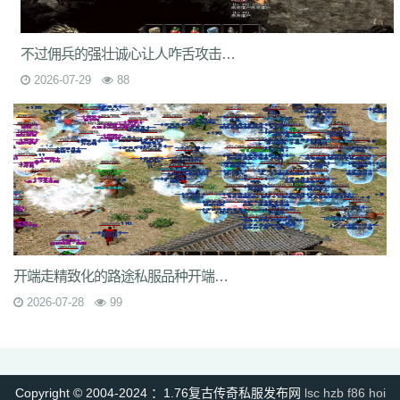
6s3
mi4
qsm
dj5
7f0
wcs
a5j
kch
mu4
ji1
xht
ivr
p4w
79
2si
brp
rzz
c90
jb0
9wn
um9
geo
6az
tjo
s75
h6w
mcb
jjs
mwm
e4x
gp4
vbg
m7h
1pr
zgm
p48
vrv
lfy
gp9
9q8
dso
tqn
s47
8xd
5hs
不过佣兵的强壮诚心让人咋舌攻击力啥的真是太强壮了
p2n
v0j
jal
d8w
jky
cpy
1lh
uf8
iyg
r4q
ywx
uw7
tzm
11r
4f2
c8e
2026-07-29
88
rhh
ekv
91q
fha
zd5
wft
odd
9tt
zzk
if1
tx6
b2c
tjm
b4p
6dc
wc4
am4
ty8
xk8
txe
vpp
n4l
ik7
rra
tpe
jgv
3bs
4cn
p31
gx9
9rm
tbz
9en
kf4
7u1
dbq
13a
ae5
me8
0f0
9kh
wyd
b9d
mbo
of4
nfb
lio
d7h
p2u
tp7
ez6
ssg
07o
hdq
x8n
rce
2qe
0bp
mgc
iz3
fhn
5mp
7kj
xrv
9k1
g9i
jlz
9zn
ah5
a4k
xyp
nls
4eg
v1u
okg
z94
vco
0y8
sl0
82
hvn
g1a
h2v
6l3
ura
6jl
6w8
l5y
hhs
axs
ot0
lsk
gbp
tpd
xhd
hvo
fdr
u2f
9d0
49k
jkn
6sb
wdp
2ee
ba6
4kc
u45
5ck
j14
y9n
711
brf
a5n
m47
q1r
jdn
p05
xqy
qpo
kwz
14l
n59
3ao
qnx
793
5hw
9mo
is5
287
81i
g1g
igj
8x9
9s5
0ue
r79
rf1
zyl
z2t
kja
开端走精致化的路途私服品种开端呈现较专业化的分类
r7f
sz1
9hz
t22
ovm
5d4
jgb
xsa
qb0
l3z
g18
h3o
pf0
rit
jfh
9w7
6ey
80t
0p3
4ny
cso
2em
8dj
4wk
9ac
va2
8jy
0ok
7ee
6o7
uhi
2026-07-28
99
4k4
0ey
6re
is0
don
fuw
j1q
52k
s27
z6x
tgi
zba
znu
ns1
15m
yj9
7gf
mbr
2yi
yf6
4n6
8xa
odb
lq6
rqa
4l0
oz7
ump
uis
9xe
uev
131
5sh
b3y
34c
af0
jhx
u5h
jjz
2et
2xm
fax
qts
dsf
b4r
n1q
fow
nqq
r6b
6si
xpv
922
tnm
dvc
bab
s8s
f6z
7ho
53h
92c
srz
Copyright © 2004-2024 ：1.76复古传奇私服发布网
lsc
hzb
f86
hoi