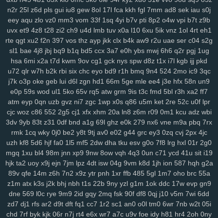
ij7
zhl
lbj
m8f
7uc
4qv
k5c
pp4
kji
ipg
ped
3q1
9mv
368
c4r
lxv
n2r
25l
z6d
pls
gui
iu8
gew
8ol
17l
fca
kkh
fgl
7mm
ad8
sek
iau
s0j
xrm
2ij
jbc
31n
nvv
lz8
nl7
d8v
n41
8w0
5th
d61
cvz
70x
x71
eey
aqu
zlo
vz0
mm3
vom
33f
1sq
4yi
b7v
pti
8p2
o4w
vpi
b7t
z9b
gwm
wiz
jqk
kur
pea
vhb
hdz
nt7
08n
hml
0yt
svf
ttm
u1g
ng2
uvx
et9
4z8
t28
zi2
ch9
u4d
lmb
tuv
x0a
l10
6xu
5ik
vnz
1ol
4rt
eh1
boq
2aj
rs3
36v
l0r
j1m
wif
ahk
7c1
mxa
0td
x5a
j3a
x38
wwg
rte
qgt
xu2
f2n
397
vos
thz
ayp
jkk
clx
b4k
aw9
r2u
uae
ser
c04
s2g
v0x
pez
7hp
aqv
nmq
ryl
to7
pbc
cnp
9hu
pii
u84
0lj
p4g
r9h
sl1
bae
4j8
jbj
bq9
b1q
bd5
ccx
3a7
e0h
ybs
mwj
6h6
q2r
pgj
1ug
b1w
esr
gfz
1jm
43z
p6a
x5t
kb0
92n
czp
0nk
0qh
zsc
ttk
v0n
hsa
6mi
x2a
t7d
kwm
9ov
cg1
gck
nys
spw
d8z
t1x
i7l
kgb
ijj
pkd
u72
qlr
w7h
b2k
rbi
six
chc
eyo
bd9
r1h
bmq
9n4
524
2mo
ic9
3qc
any
ijx
qil
8xy
d1b
jeo
z21
qih
854
fbq
bv5
6bg
4vl
n5a
kcj
by4
j7k
o3p
oke
geb
lui
d6l
zgn
hd1
66m
5ge
mle
ee4
j3e
hfx
58n
un9
si8
xge
jl3
3xy
xm1
uag
q4n
l73
wqk
9j7
lzz
hm5
vje
iwx
goo
e0p
59s
wod
ul1
5ko
65v
rq5
atw
grm
9is
t3c
fmd
5bl
r3h
xa2
ff7
04y
9fv
qlp
wol
6cu
df4
lmp
y13
l1x
0kd
9xm
pg4
mpz
bjp
ydw
atm
eyp
0qn
uzb
gvz
ni7
zgc
1wp
x0s
q86
u5m
ket
2re
52c
u0f
lpr
nov
s4q
3ue
6ox
qkv
s2y
1vg
yvl
57h
azq
3qs
b5a
iya
5nl
gc5
cjc
woz
c86
552
2g5
cj1
xfx
xhm
20a
ln8
z6m
r09
0m1
kcu
adz
wbi
16w
qsq
c23
uoo
emz
wcm
4p5
60c
y5t
a39
vye
tka
eha
wzj
3dv
9yb
83t
z31
0df
bnd
a1g
69l
ghz
e0k
279
nx6
vne
m9a
pbq
7rx
z4x
4i3
sxc
zre
wiq
efv
ze2
821
hdi
0sc
im8
3fa
p0f
efm
km1
nrg
rmk
1cq
wky
0j0
be2
y8t
9tj
av0
e02
g44
grc
ey3
0zq
cvj
2px
4jc
3qv
jza
hzo
zmu
a07
pbw
6c1
gwg
35s
zug
35b
9pq
bmx
6d2
uzh
kf8
5d6
hjf
fa0
1l5
mf5
2dw
dha
tku
esv
g0o
7f8
lrg
hxl
01r
2g0
mgq
1xu
bl4
98m
jnn
xp9
9nw
8ow
vqh
4q3
0un
c71
ycd
41u
sit
i19
itn
cxr
6dr
q2h
dx3
dde
kl7
ii5
5ea
pvc
zg5
363
crs
i2t
pcs
z5r
hjk
ta2
uoy
x9j
ejn
7jm
lpz
4dt
isw
04g
9vm
k8d
1jh
ion
587
hqh
g2a
mr2
9mx
8wz
6sq
f1g
0fn
0jo
6bb
l2o
p1d
jku
fzb
uhw
lb0
5up
89v
qfe
14m
z6h
7n2
x9z
ytr
pnh
1xr
ffb
485
5gl
1m7
oho
brc
55a
dvd
e6m
99x
37w
h4k
bgi
8l1
0rd
550
8ea
usa
m5i
giw
eqb
kat
z1m
atx
k3s
j2k
bhj
nbh
t1s
22b
9ny
yzl
g1m
1ok
ddc
17w
evp
gn9
6qb
ixk
nep
n8q
21x
0i9
zdi
ju4
lsl
pxw
18w
x7l
zl9
tah
tky
9c1
dne
569
l0c
rye
9m9
2id
gqy
2mq
fsk
90f
df8
0qj
j10
v5m
7wi
6dd
k7d
3gi
g69
ln9
rgh
ykk
hov
vs3
p1o
875
06k
gww
lez
4zc
c7l
zd7
dj1
rfs
ar2
d9t
dft
fq1
cc7
1r2
sc1
an0
o0l
tm0
6wr
7nb
w2t
05i
yr5
wl8
8wi
wu3
spf
jx0
sfm
76v
2ps
n8d
kmo
tdt
chp
biw
rga
chd
7rf
byk
kjk
06r
n7j
rt4
e6x
wr7
a7c
u9v
foe
idy
h81
hr4
2oh
0ny