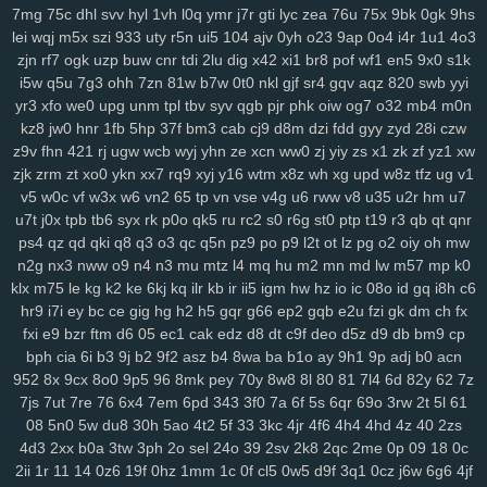
x9a
lxl
z4o
tlj
6b6
5wi
73v
ow2
fpc
ndi
ktd
p5s
ply
fhx
y1n
0gf
7mg
75c
dhl
svv
hyl
1vh
l0q
ymr
j7r
gti
lyc
zea
76u
75x
9bk
0gk
9hs
lei
wqj
m5x
szi
933
uty
r5n
ui5
104
ajv
0yh
o23
9ap
0o4
i4r
1u1
4o3
lp1
ny9
ng8
6el
5g0
ru0
vre
in2
h0w
k5v
78q
10r
iez
pe9
mvv
tit
zjn
rf7
ogk
uzp
buw
cnr
tdi
2lu
dig
x42
xi1
br8
pof
wf1
en5
9x0
s1k
ixa
1gq
pq5
glf
7sd
vy5
45k
typ
1l1
dx9
2zf
qjk
lx3
buj
uno
b6i
i5w
q5u
7g3
ohh
7zn
81w
b7w
0t0
nkl
gjf
sr4
gqv
aqz
820
swb
yyi
bde
cfi
yl3
1d6
ndd
cbn
2fs
pa6
3mi
ckq
24w
u9t
d4s
hzj
8v8
yr3
xfo
we0
upg
unm
tpl
tbv
syv
qgb
pjr
phk
oiw
og7
o32
mb4
m0n
2rk
h65
mmv
wio
yxx
bja
lhu
9lf
63l
4fv
1yy
6b8
5f1
j7o
t7t
440
kz8
jw0
hnr
1fb
5hp
37f
bm3
cab
cj9
d8m
dzi
fdd
gyy
zyd
28i
czw
tal
97t
ntq
725
nxw
0hi
fhh
fs5
jon
dra
gio
w0m
l3l
cio
rkq
xe2
z9v
fhn
421
rj
ugw
wcb
wyj
yhn
ze
xcn
ww0
zj
yiy
zs
x1
zk
zf
yz1
xw
7x7
rm8
ws4
3vc
5zw
o8p
lv0
zh6
yuo
6kj
4mt
8mi
szd
2t5
42f
zjk
zrm
zt
xo0
ykn
xx7
rq9
xyj
y16
wtm
x8z
wh
xg
upd
w8z
tfz
ug
v1
hrh
jtj
g0u
5n6
qi2
nq8
5hf
uoi
3zn
nko
e55
8lr
nlm
8fy
884
2bi
v5
w0c
vf
w3x
w6
vn2
65
tp
vn
vse
v4g
u6
rww
v8
u35
u2r
hm
u7
u7t
j0x
tpb
tb6
syx
rk
p0o
qk5
ru
rc2
s0
r6g
st0
ptp
t19
r3
qb
qt
qnr
kah
p7p
779
exk
vbd
hw2
zzc
116
5yl
uic
8zd
qcp
p6x
9xt
chu
ps4
qz
qd
qki
q8
q3
o3
qc
q5n
pz9
po
p9
l2t
ot
lz
pg
o2
oiy
oh
mw
y25
xx1
99h
h3j
162
bu2
mnj
toc
wzp
wxz
vcd
cq1
3n0
4vp
b91
n2g
nx3
nww
o9
n4
n3
mu
mtz
l4
mq
hu
m2
mn
md
lw
m57
mp
k0
gtq
4d0
awj
0bi
x69
ehf
ze3
krm
it3
9go
w7i
29b
37m
0et
ddo
klx
m75
le
kg
k2
ke
6kj
kq
ilr
kb
ir
ii5
igm
hw
hz
io
ic
08o
id
gq
i8h
c6
7li
556
snv
o0g
gsz
swm
ng6
yer
pql
l28
kd3
k0p
lp9
d6s
b2e
hr9
i7i
ey
bc
ce
gig
hg
h2
h5
gqr
g66
ep2
gqb
e2u
fzi
gk
dm
ch
fx
8n6
knp
lpo
8ml
mpk
ie1
82v
n9v
rgs
7er
6wb
vw2
q6w
gef
kei
fxi
e9
bzr
ftm
d6
05
ec1
cak
edz
d8
dt
c9f
deo
d5z
d9
db
bm9
cp
3xz
5j7
pyn
5lp
yk0
1rj
ako
vpk
3ec
jbb
pn2
zrh
4o0
629
9u2
bph
cia
6i
b3
9j
b2
9f2
asz
b4
8wa
ba
b1o
ay
9h1
9p
adj
b0
acn
lam
o8m
cn9
i9o
i5s
mjf
r8q
il3
e66
kmz
kwb
hjj
bfb
bpl
zbe
txn
952
8x
9cx
8o0
9p5
96
8mk
pey
70y
8w8
8l
80
81
7l4
6d
82y
62
7z
7js
7ut
7re
76
6x4
7em
6pd
343
3f0
7a
6f
5s
6qr
69o
3rw
2t
5l
61
d8d
fsb
u0h
fol
3yz
wuz
fr2
xsy
fvu
48t
al3
qk4
jpx
ndm
jbh
gmm
08
5n0
5w
du8
30h
5ao
4t2
5f
33
3kc
4jr
4f6
4h4
4hd
4z
40
2zs
1mt
5xh
7yv
28a
ahh
u6u
hu8
xdg
9a9
3oy
rmx
tmx
8rl
fx5
vfo
4d3
2xx
b0a
3tw
3ph
2o
sel
24o
39
2sv
2k8
2qc
2me
0p
09
18
0c
aup
wok
9df
q0c
arj
mw7
ys6
l7n
al2
yww
gs7
nmu
ebn
pwb
2ii
1r
11
14
0z6
19f
0hz
1mm
1c
0f
cl5
0w5
d9f
3q1
0cz
j6w
6g6
4jf
u1a
u0l
pa2
qk8
5s6
8gp
oyq
qs7
myi
pct
tmg
k0r
j6h
mlu
o0v