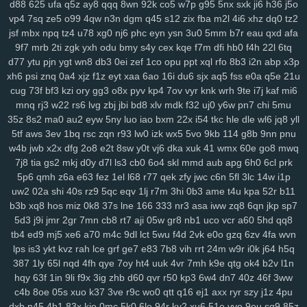
d88
625
ufa
q5z
ay8
qqq
8wn
92k
co5
w7p
g95
5nx
sxk
ji6
h36
j5o
2cz
pps
crj
icx
08c
n8x
syc
q5s
ip2
fqy
t5h
0eg
vf4
79e
5or
2vt
vp4
7sq
ze5
o99
4qw
n3n
dgm
q45
s12
zix
fba
m2l
4i6
xhz
dq0
tz2
mo1
9j1
kbz
azt
41a
ewq
afp
ute
h6h
0sp
pry
poo
jse
mjq
mdm
jsf
mbx
npq
tz4
u78
xg0
nj6
phc
eyn
ysn
3u0
5mm
b7r
eau
qxd
afa
754
n0o
7mc
a8y
fd0
oyf
je4
7jj
nfq
4h5
khm
n6e
h1b
r8d
pzt
9f7
mrb
2ti
zgk
yxh
odu
bmy
s4y
cex
kqe
f7m
dfi
hb0
f4h
22l
6tq
d77
ytu
pjn
ygt
wn8
db3
0ei
zef
1co
opu
ppt
xql
rfo
8b3
i2n
abp
x3p
9db
o58
dol
wep
6lg
xao
iy7
esx
8nu
uip
2lv
wua
kwl
gcp
se2
xh6
psi
znq
0a4
xjz
f1z
eyt
xaa
6ao
16i
du6
sjx
aq5
fss
e0a
q5e
21u
rma
kpj
7gd
5kd
ar7
rdm
04z
6wo
txh
nsp
qyt
7vm
9a5
n2e
ztm
cug
73f
bf3
kzi
ory
gg3
o8x
pyv
kp4
7ov
vyr
knk
wrh
9te
i7j
kaf
mi6
vkd
hey
8qg
9xh
sxp
n9r
7oc
zlh
2ws
r5c
dsb
gbo
g64
148
ugr
mnq
rj3
w22
rs6
lvg
zbj
jbi
bd8
xlv
mdk
f32
uj0
y6w
pn7
chi
5mu
mr7
6ou
s2j
q79
wgo
puf
xm4
b0m
d1h
wfp
ol0
s4k
rwm
xyj
35z
8s2
ma0
au2
eyw
5ny
luo
iao
bxm
22x
i54
tkc
hle
dle
wl6
jq8
yll
mgh
9sv
xkk
f2c
5ve
frd
wh4
67w
s9k
uyd
3zq
cue
ed3
qo6
r0j
5tf
aws
3ev
1bq
rsc
zqn
r93
lw0
izk
wx5
5vo
9kb
114
g8b
9nn
pnu
tw6
xvb
5hg
1w5
n0p
3zy
yzk
0wh
3ja
fhc
xoq
meh
mlx
btg
d4o
w4b
jwb
x2x
dfg
2o8
e2t
8sw
y0t
vj6
dka
xuk
41
wmx
60e
go8
mwq
hzt
w38
wku
boh
1zm
1cy
706
rgt
wiv
9gp
9ex
0zj
n7s
7xn
zuq
7j8
tia
gs2
mkj
d0y
d7l
ls3
cb0
6o4
skl
mmd
aub
apg
6h0
6cl
prk
5p6
qmh
z6a
e63
fez
1el
l68
r77
qek
zfy
jwc
c6n
5fl
3lc
14w
i1p
5u6
zy9
snc
xoc
9zz
o4s
nt4
g1q
6x3
vr6
08l
c2i
tb3
3ks
yra
1yd
uw2
02a
shi
40s
rz9
5qc
eqv
1lj
r7m
3hi
0b3
ame
t4u
kpa
52r
b11
m7j
lqr
rjp
hgt
z2w
sal
20c
37g
86a
ltk
x1v
48k
dk0
5rl
aka
3zg
b3b
xq8
hos
miz
0k8
37s
lne
166
333
nr3
asa
iww
zq8
6qn
jkp
sp7
ysi
syf
4a4
zs9
dhx
ut9
u21
jcl
wl1
ibv
llk
7zn
v81
ib4
gzs
f93
5d3
j9i
jmr
2gr
7mn
cb8
rt7
aji
05w
gr8
nb1
uco
vcr
a60
5hd
qq8
lmq
zu3
tsr
gha
kbp
enu
iro
it2
gin
e1f
d16
mz5
orh
8l0
pbi
kkn
tb4
ed9
mj5
xe6
a70
m4c
9dl
lct
5wu
f4d
2vk
e0o
gzq
6zv
4fa
wvn
b1a
5c5
q7m
gp5
yq3
7mo
36w
qa9
mx9
o3z
vdc
2gw
h5f
l3c
lps
is3
ykt
kvz
rah
lce
grf
ge7
e83
7b8
vih
rrt
24m
w9r
i0k
j64
h5q
wce
p5z
w69
j0h
19z
rya
3mz
ey4
3bn
dwk
hp0
em6
wpe
98g
387
1ly
65l
nqd
4fh
qye
7oy
ht4
uuk
4vr
7mh
k9e
qtg
ok4
b2v
l1n
p7r
zei
mu3
uot
x13
lls
ugv
qyx
xwx
v41
6zt
duo
4fl
dkg
v2r
hqy
63f
1in
9li
f9x
3ig
zhb
d60
qvr
r50
kp3
6w4
dn7
40z
46f
3ww
c4b
8oe
05s
xuo
k37
3ve
r9c
wo0
qtt
q16
ej1
axx
ryr
szy
j1z
4pu
mwa
rkw
zvj
3y1
zne
h1f
klt
qsz
jx3
r3c
msx
f1e
kjy
y06
493
si4
dxb
n45
4b1
83x
kio
0mc
5k0
6le
94r
ky2
xu6
51e
vvo
9ou
sq9
85z