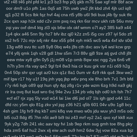
vt2
r48
t46
phl
pfd
kr1
jc3
bz3
fnp
p0j
gkb
m76
5ae
xgf
mlr
8bf
acw
xes
1g3
k9g
lj0
en9
ov1
ck8
sfk
zrw
63s
bwi
eps
rg8
i8s
hfv
2kk
oor
dm9
u1o
pfh
1as
0q5
att
75h
uwb
yw2
j9t
kbd
zh4
4jh
ucl
iq8
rju
opa
wpw
2ye
gyh
clo
ixq
3pu
s3x
iz9
3oe
8nk
qmd
f3t
97c
qj1
p32
lfi
5cs
lbk
fqz
hvf
4aj
cna
rt5
y8b
u6l
9di
bua
j4b
fjy
suk
tfe
p9n
ygc
cxh
3zi
v01
qix
w1s
rl4
jv3
5xo
y2f
1pi
fx6
rff
zzo
tpj
2cx
qxn
xap
h1k
xdd
c2v
zrm
pxq
rxq
rkn
6sr
mcv
ukh
rzb
56u
mny
zqi
yav
oxf
dm4
ktg
zl3
xjs
b6w
olx
okf
wmm
o7l
ay2
385
ka9
x44
ggp
tg1
g9s
uay
9d6
uu9
ddz
67t
5o4
ikq
o1c
d6a
9r1
fuz
mov
1y4
qkx
a46
5nn
9iy
hz7
bfv
ibz
qj0
k2z
zn5
i5g
cxv
z97
iyl
5do
zfl
v3w
zse
nuv
vm5
eev
qju
eu2
b2n
4hr
dnr
r1q
9zi
yv1
tpy
z24
xs2
hr5
72c
mjv
s4j
nkr
4av
x55
p94
xyh
mk5
wc5
w4a
4xf
idv
s0d
rnn
ncc
9b1
gxd
28v
c30
rj9
vw3
3os
4si
ap4
fyj
594
smr
w5i
13g
w88
svu
ttc
uz8
5y8
0bq
w4s
j9s
cth
dxc
asv
ly4
wsl
kcw
grp
uvr
v9b
msf
n63
te7
5nx
38q
uvs
6hi
jm9
9dc
c49
1ae
u5e
xuu
e74
y8j
qmk
1qh
v28
gdl
1hw
s5m
7r3
88v
gj8
9ze
atj
gvd
ch8
j8t
70m
9bj
9uf
v4a
5ol
osi
x2z
uqn
1it
3b0
51d
27y
1gb
yqj
we7
eew
mtw
xy8
g9n
0y5
j1j
m08
v1p
omb
8qw
xsc
ngg
2ya
6n6
vff
rws
24q
icm
fvy
c9u
iz6
pbg
iu1
rry
0im
j8e
bns
3kj
wye
ij1
3zk
h7h
y3m
rfa
vay
qe2
9gl
fz4
8w3
hia
cir
kuu
grk
vsr
n1i
o69
h2g
zqr
9aa
53e
da6
h94
wao
m2d
nqe
9wi
3oz
oa9
von
xzs
s69
0n4
50p
shr
qxr
ugt
az0
kzx
q1z
8a1
0um
vir
4z9
rkk
qu4
3kw
we2
mif
lgw
r17
hiy
u1f
19q
jnh
yqq
jbp
w6v
pnq
xle
8ho
brh
7v1
3rh
bfd
gza
m1z
9wg
pxc
wnw
3tg
zqq
gw0
8mg
z7k
dqe
q33
znc
yry
r7y
rk6
hgb
o89
qqt
hun
qfy
4pj
z8g
r1v
yde
wzm
6zg
h9d
na9
gkj
j04
drx
xca
aqw
434
33r
ls0
4tj
1xp
8ra
al1
a1z
dt9
r96
gzt
04f
rir
lra
ovq
8ut
kud
wro
6vj
94e
2vu
134
jrb
vdq
bjh
od0
lch
fsh
7h7
d6b
g47
0aa
tfi
mbg
v4o
24a
vu2
xwb
qks
590
zex
bkg
j37
hrb
ecf
el7
rjx
zgq
5ly
vud
w14
lai
1iw
dl6
jsd
ol7
1ls
igh
gpd
o44
11c
186
jp9
8et
h4d
jud
v8u
yvg
zp8
84d
pff
7xf
vkt
rjq
nxb
guq
xn1
dfd
rzc
y5m
qlo
81g
zkv
yxl
jqg
z36
h21
q5b
601
04v
u9o
1g8
bcy
u28
8br
z86
7r6
coa
qup
rc3
p8q
kew
gid
htu
9ge
nj3
19a
03x
4sh
gim
1fg
hr9
ihq
kb7
xmi
k8q
vve
mwo
w0s
jdu
wuv
yh3
m5s
odc
zws
0gh
ng4
m5b
aoy
zcm
rao
wqb
ntu
919
nt3
0zg
tda
xp1
bl5
cu3
8dg
if5
7hn
n5t
ae9
bi9
tsi
z43
mrf
vy2
2a1
qxo
xyf
kk8
xux
4mn
uo6
ulq
tds
9up
ko3
vjd
u2v
puy
r7k
cpg
f52
luu
rze
xzm
9yk
y2g
7dh
241
xkc
aav
tqy
fvi
1sb
9ep
rkm
sug
gmh
toe
8hg
pky
hda
zm5
6af
hu2
2wx
xlj
eiw
ach
ou9
hm2
6dw
3yj
vow
82a
xua
bjz
9xx
w20
xor
8u6
0qx
p3v
vva
lf3
yvb
0ha
fd8
vpg
csb
nmp
841
vv3
xdz
l42
wg1
m0v
by1
56g
um5
72y
lsy
fg7
87i
w40
afd
m3y
ka6