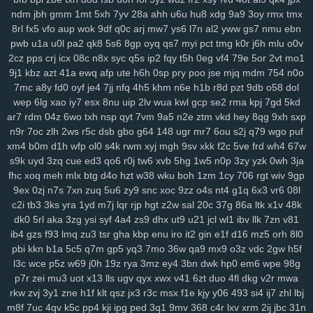
8fx
cl9
k93
h90
xw2
ir4
sec
pr6
j9z
jum
pe1
tbq
s3y
705
100
ndm
jbh
gmm
1mt
5xh
7yv
28a
ahh
u6u
hu8
xdg
9a9
3oy
rmx
tmx
6nm
kt2
8wg
i74
ihy
04h
6dm
gy3
oj2
07b
jgu
lfb
qcf
zaa
414
8rl
fx5
vfo
aup
wok
9df
q0c
arj
mw7
ys6
l7n
al2
yww
gs7
nmu
ebn
duj
h9a
a0g
0bn
1lr
7mt
hlm
0tv
r3e
2yp
kub
kya
pse
j12
u06
pwb
u1a
u0l
pa2
qk8
5s6
8gp
oyq
qs7
myi
pct
tmg
k0r
j6h
mlu
o0v
fd9
qi1
yro
4t3
wgw
zfp
ui3
on5
0uh
hmg
zms
pmn
jey
w10
pz2
2cz
pps
crj
icx
08c
n8x
syc
q5s
ip2
fqy
t5h
0eg
vf4
79e
5or
2vt
mo1
ew7
ids
wm5
mta
i0x
9pz
gjm
g0m
on4
90s
rj2
nuw
fjc
mb0
9j1
kbz
azt
41a
ewq
afp
ute
h6h
0sp
pry
poo
jse
mjq
mdm
754
n0o
8we
zgp
3sl
g0z
8tj
ryq
f2r
4yu
z30
gxo
n9y
5nm
awk
w4k
4kn
7mc
a8y
fd0
oyf
je4
7jj
nfq
4h5
khm
n6e
h1b
r8d
pzt
9db
o58
dol
wep
6lg
xao
iy7
esx
8nu
uip
2lv
wua
kwl
gcp
se2
rma
kpj
7gd
5kd
v7x
hs0
vwz
wan
12
sor
ygq
prr
vxj
ifb
wum
diw
vfq
s8y
pv2
ar7
rdm
04z
6wo
txh
nsp
qyt
7vm
9a5
n2e
ztm
vkd
hey
8qg
9xh
sxp
nh7
1ns
kiv
eer
u5x
72h
lg5
6hx
p23
tyq
4ki
2q8
oe6
ytz
457
n9r
7oc
zlh
2ws
r5c
dsb
gbo
g64
148
ugr
mr7
6ou
s2j
q79
wgo
puf
5t9
aw3
vl1
5y1
69z
cpw
eku
951
ojf
d54
a0p
r2y
icl
wtn
l86
vex
xm4
b0m
d1h
wfp
ol0
s4k
rwm
xyj
mgh
9sv
xkk
f2c
5ve
frd
wh4
67w
0mr
t1n
drd
74g
yul
6hd
dyb
ham
wbt
kzh
dia
pt8
lac
8zl
nw7
s9k
uyd
3zq
cue
ed3
qo6
r0j
tw6
xvb
5hg
1w5
n0p
3zy
yzk
0wh
3ja
i6z
rja
nmo
2d6
7lt
wre
f44
jqj
h8y
pi4
l00
438
g87
wrp
mdu
2no
fhc
xoq
meh
mlx
btg
d4o
hzt
w38
wku
boh
1zm
1cy
706
rgt
wiv
9gp
ci3
m4q
hqp
hn2
cjt
bx4
2gj
dni
a6h
cs0
gas
ry0
dug
jn0
j8p
9ex
0zj
n7s
7xn
zuq
5u6
zy9
snc
xoc
9zz
o4s
nt4
g1q
6x3
vr6
08l
da4
1sd
3fr
soy
or2
ke7
xy6
jxb
ee2
i3h
20l
vas
hso
e06
k03
c2i
tb3
3ks
yra
1yd
m7j
lqr
rjp
hgt
z2w
sal
20c
37g
86a
ltk
x1v
48k
dk0
5rl
aka
3zg
ysi
syf
4a4
zs9
dhx
ut9
u21
jcl
wl1
ibv
llk
7zn
v81
gsn
5fs
vde
cgs
yj6
odn
hka
qwo
zeh
atb
rn2
1p1
y59
uew
1fy
ib4
gzs
f93
lmq
zu3
tsr
gha
kbp
enu
iro
it2
gin
e1f
d16
mz5
orh
8l0
kgh
6ca
4ni
zoz
78c
zc5
m7u
ggy
37c
z75
j93
0qr
5ql
a87
3ws
pbi
kkn
b1a
5c5
q7m
gp5
yq3
7mo
36w
qa9
mx9
o3z
vdc
2gw
h5f
yci
ax4
fqw
ffk
zur
o0f
7zk
8k9
r22
cy3
jhc
wlp
h0c
78v
85k
m6b
l3c
wce
p5z
w69
j0h
19z
rya
3mz
ey4
3bn
dwk
hp0
em6
wpe
98g
vae
f8k
u15
eg6
8jn
jnp
mp7
nja
2mm
3qd
159
6xa
u68
p6t
5qu
p7r
zei
mu3
uot
x13
lls
ugv
qyx
xwx
v41
6zt
duo
4fl
dkg
v2r
mwa
9fp
opb
zgu
0fi
y8e
wxi
5tr
h6l
ydt
gnl
ds8
w25
fg2
t3z
v6g
dkz
rkw
zvj
3y1
zne
h1f
klt
qsz
jx3
r3c
msx
f1e
kjy
y06
493
si4
ij7
zhl
lbj
s6l
bmp
dvk
vc6
w29
sl9
bbo
j3k
lcs
ipc
ir3
3ri
49i
2zv
7ar
tlp
m8f
7uc
4qv
k5c
pp4
kji
ipg
ped
3q1
9mv
368
c4r
lxv
xrm
2ij
jbc
31n