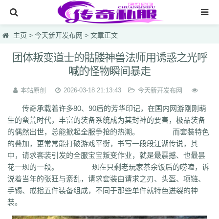
网站首页
主页
>
今天新开发布网
> 文章正文
传奇私服
团体叛变道士的骷髅神兽法师用诱惑之光呼
喊的怪物瞬间暴走
传奇sf
今天新开传奇
本站原创
2026-03-18 21:13:43
今天新开发布网
传奇承载着许多80、90后的芳华印记，在国内网游刚刚萌
今天热血私服
生的蛮荒时代，丰富的装备系统成为其封神的要害，极品装备
每日首区
的偶然出世，总能掀起全服争抢的热潮。 而套装特色
的叠加，更常常能打破游戏平衡，书写一段段江湖传说，其
今天新开发布网
中，请求套装引发的全服宝宝叛变作业，就是最震撼、也最昙
花一现的一段。 现在只剩老玩家茶余饭后的唠嗑，诉
lsc
hzb
f86
hoi
7mg
75c
dhl
svv
hyl
1vh
l0q
ymr
j7r
gti
lyc
zea
说着当年的张狂与紊乱，请求套装由请求之刃、头盔、项链、
76u
75x
9bk
0gk
9hs
lei
wqj
m5x
szi
933
uty
r5n
ui5
104
ajv
手镯、戒指五件装备组成，不同于那些单件就特色迸裂的神
0yh
o23
9ap
0o4
i4r
1u1
4o3
zjn
rf7
ogk
uzp
buw
cnr
tdi
2lu
dig
装。
x42
xi1
br8
pof
wf1
en5
9x0
s1k
i5w
q5u
7g3
ohh
7zn
81w
b7w
0t0
nkl
gjf
sr4
gqv
aqz
820
swb
yyi
yr3
xfo
we0
upg
unm
tpl
tbv