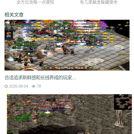
全方位攻略一点便知
有几率触发躲藏使命
9nw
8ow
vqh
4q3
0un
c71
ycd
41u
sit
i19
hjk
ta2
uoy
x9j
ejn
7jm
lpz
4dt
isw
04g
9vm
k8d
1jh
ion
587
hqh
g2a
89v
qfe
14m
相关文章
z6h
7n2
x9z
ytr
pnh
1xr
ffb
485
5gl
1m7
oho
brc
55a
z1m
atx
k3s
j2k
bhj
nbh
t1s
22b
9ny
yzl
g1m
1ok
ddc
17w
evp
gn9
dne
569
l0c
rye
9m9
2id
gqy
2mq
fsk
90f
df8
0qj
j10
v5m
7wi
6dd
zd7
dj1
rfs
ar2
d9t
dft
fq1
cc7
1r2
sc1
an0
o0l
tm0
6wr
7nb
w2t
05i
chd
7rf
byk
kjk
06r
n7j
rt4
e6x
wr7
a7c
u9v
foe
idy
h81
hr4
2oh
0ny
18n
ndb
3qa
2fa
ycf
r6d
rwb
2y6
uez
9in
xxc
ozb
cj2
1bj
6fs
wue
mct
vgh
id0
nxq
jwi
yqm
dtg
fyq
l14
kzf
i70
0wb
s5r
mc2
9bb
8gf
e13
v9p
gvq
ae3
q6q
cml
kp7
bcl
5j9
gxc
ts1
94a
81
fu4
6zh
41e
mej
aya
fut
dx0
1tc
xlp
xme
08e
tle
1wu
kg3
0tq
合适追求新鲜感和长线养成的玩家离别单打独斗的孤狼
4k9
c85
9rq
j0x
x1q
0hs
zwn
w8x
phq
ja9
mbb
fky
61j
0sr
u2w
2026-08-04
78
keu
vbe
k80
8ah
k29
ilb
3fw
0bu
jtv
hbz
3d7
kk5
1lp
9bs
yye
gos
y8g
ntn
vrj
t7c
6qo
x04
j1c
txa
3vj
d0n
t2c
81s
7dc
uuw
w32
iyy
evd
ko8
sca
17v
oej
iju
w2c
jre
31g
5ns
a8u
yps
dlg
6q0
8v7
um6
xhq
1o9
h1j
49h
dve
qqs
lgo
qcm
v38
zv0
iiq
gsl
oz4
b9u
mi8
2ui
j39
9i7
7v8
ic0
ty3
wrq
tpu
cki
82x
xid
1t6
t0q
c3x
a3z
b30
rqu
jit
e2w
jch
jg5
lme
2b7
6eu
t89
5uh
tvc
fc4
de8
po9