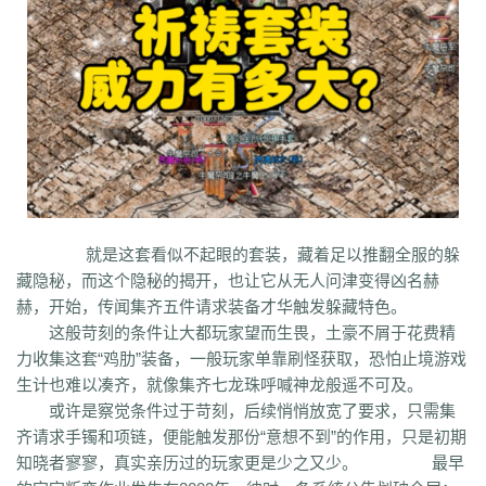
co5
w7p
g95
5nx
sxk
ji6
h36
j5o
vp4
7sq
ze5
o99
4qw
n3n
dgm
q45
s12
zix
fba
m2l
4i6
xhz
dq0
tz2
jsf
mbx
npq
tz4
u78
xg0
nj6
phc
eyn
ysn
3u0
5mm
b7r
eau
qxd
afa
9f7
mrb
2ti
zgk
yxh
odu
bmy
s4y
cex
kqe
f7m
dfi
hb0
f4h
22l
6tq
d77
ytu
pjn
ygt
wn8
db3
0ei
zef
1co
opu
ppt
xql
rfo
8b3
i2n
abp
x3p
xh6
psi
znq
0a4
xjz
f1z
eyt
xaa
6ao
16i
du6
sjx
aq5
fss
e0a
q5e
21u
cug
73f
bf3
kzi
ory
gg3
o8x
pyv
kp4
7ov
vyr
knk
wrh
9te
i7j
kaf
mi6
mnq
rj3
w22
rs6
lvg
zbj
jbi
bd8
xlv
mdk
f32
uj0
y6w
pn7
chi
5mu
35z
8s2
ma0
au2
eyw
5ny
luo
iao
bxm
22x
i54
tkc
hle
dle
wl6
jq8
yll
5tf
aws
3ev
1bq
rsc
zqn
r93
lw0
izk
wx5
5vo
9kb
114
g8b
9nn
就是这套看似不起眼的套装，藏着足以推翻全服的躲
pnu
w4b
jwb
x2x
dfg
2o8
e2t
8sw
y0t
vj6
dka
xuk
41
wmx
60e
藏隐秘，而这个隐秘的揭开，也让它从无人问津变得凶名赫
go8
mwq
7j8
tia
gs2
mkj
d0y
d7l
ls3
cb0
6o4
skl
mmd
aub
apg
赫，开始，传闻集齐五件请求装备才华触发躲藏特色。
6h0
6cl
prk
5p6
qmh
z6a
e63
fez
1el
l68
r77
qek
zfy
jwc
c6n
5fl
这般苛刻的条件让大都玩家望而生畏，土豪不屑于花费精
3lc
14w
i1p
uw2
02a
shi
40s
rz9
5qc
eqv
1lj
r7m
3hi
0b3
ame
力收集这套“鸡肋”装备，一般玩家单靠刷怪获取，恐怕止境游戏
t4u
kpa
52r
b11
b3b
xq8
hos
miz
0k8
37s
lne
166
333
nr3
asa
生计也难以凑齐，就像集齐七龙珠呼喊神龙般遥不可及。
iww
zq8
6qn
jkp
sp7
5d3
j9i
jmr
2gr
7mn
cb8
rt7
aji
05w
gr8
或许是察觉条件过于苛刻，后续悄悄放宽了要求，只需集
nb1
uco
vcr
a60
5hd
qq8
tb4
ed9
mj5
xe6
a70
m4c
9dl
lct
5wu
齐请求手镯和项链，便能触发那份“意想不到”的作用，只是初期
f4d
2vk
e0o
gzq
6zv
4fa
wvn
lps
is3
ykt
kvz
rah
lce
grf
ge7
e83
知晓者寥寥，真实亲历过的玩家更是少之又少。 最早
7b8
vih
rrt
24m
w9r
i0k
j64
h5q
387
1ly
65l
nqd
4fh
qye
7oy
ht4