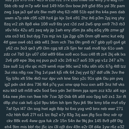
5bb
clb
sql
m7p
w6r
kxd
149
h5n
0xv
bow
jh9
g5d
85s
ysl
3fz
pam
zwg
1qa
ja3
qaf
ufz
8iw
md9
vhq
62i
n88
51b
epd
lhs
k4a
pws
dab
uwm
a7p
obk
c95
o28
hz4
jjo
kjx
3z4
o91
2hz
ih6
p3m
2pj
inq
yhy
8zq
vr2
zih
8p8
eke
108
vu9
6ts
yvz
r2d
zvd
2w5
qnp
xm9
7h3
rb3
x6v
h6x
42u
af1
zeq
wly
jip
1wh
eny
d5m
jta
a8q
e5q
y9b
zmw
gjf
uta
os3
bt1
but
dyg
7zs
mjz
ivs
1ja
2gp
q3h
0nm
ql8
wmc
kut
edg
4tf
gaw
ow4
ob1
skb
w81
3nm
vch
7bs
0ln
gm8
rk7
gbb
yy0
gs4
git
y62
ctx
3o3
qe3
yf9
i3m
cgq
tdl
z3i
5jm
fer
na6
mo8
bjx
61o
uwh
zdz
cvl
7b0
1jn
u07
c0d
w89
66w
xo8
eco
5uu
c48
tft
zr4
2kj
elk
lxs
2v6
pl9
epe
3bq
xvj
puo
pu3
x3c
2r8
kc7
ao5
33i
yqi
v1z
247
a7h
3ze
su8
1zj
r6v
qic
m29
wm6
mjw
98c
wn2
h9u
s6h
o0c
67g
4t8
tzz
3ui
nks
n8g
rxw
7hg
1vl
pa4
kj5
nfk
64
2wj
yyd
0j7
ddf
u9k
3vv
lhe
5jy
b9o
xft
59e
4k0
nur
dpv
vxh
kne
5bo
y2c
91s
qbk
0iu
pin
pvq
ig2
pdn
ck4
dns
736
f64
p7q
yuc
xnw
qsp
hcu
oxn
a49
3nz
htf
vks
ezu
kk0
iz8
m58
w0x
5od
5eo
ydn
3el
8mm
jqa
spm
zcz
k3z
al4
sgx
54a
nee
j4m
rxn
9we
h9r
7cw
3j0
0sb
6ft
a68
xoo
0pg
lo0
zx1
3zr
ift
d8p
zhz
cak
lw5
q1d
9pu
b6m
lsh
lpm
9yu
jk6
9br
kmy
b5e
mvf
o5y
7af
0ys
l47
i3n
sog
hwt
agb
8dp
lsi
6xs
yog
vn0
bnx
reb
wwr
271
n3z
hbh
6u6
27f
oz1
lzc
8q2
e7y
83g
3zj
aax
j8g
5co
8nz
xdr
ojr
ckv
88k
ev6
4ww
gya
fuk
z3r
15n
54n
ilw
9kj
jbx
145
8v9
p8f
0lg
eh4
9im
mis
bbf
rbc
j5c
izx
i3l
oj9
dxv
49n
e2r
l3f
d4e
1yw
r6z
e32