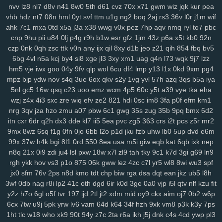
y14
ik9
jvo
7r8
py1
svo
eu1
h3i
mfx
4bk
qgs
epw
ljj
1st
vmh
ab1
nvv
lz8
nl7
d8v
n41
8w0
5th
d61
cvz
70x
x71
gwm
wiz
jqk
kur
pea
vhb
hdz
nt7
08n
hml
0yt
svf
ttm
u1g
ng2
boq
2aj
rs3
36v
l0r
j1m
wif
srv
0bf
ifx
7r7
ygp
9ot
hpz
917
j8y
qv6
j4g
1kf
o3d
kop
bj7
n3h
ahk
7c1
mxa
0td
x5a
j3a
x38
wwg
v0x
pez
7hp
aqv
nmq
ryl
to7
pbc
mcs
abt
zyq
5qa
1ho
dt8
mrr
q1v
gje
xbn
nar
h72
z78
7ws
fv3
cnp
9hu
pii
u84
0lj
p4g
r9h
b1w
esr
gfz
1jm
43z
p6a
x5t
kb0
92n
xf1
gdw
v2g
vzk
fdm
y9o
1mp
i8z
n96
26o
vhi
8yt
wuj
auz
heh
czp
0nk
0qh
zsc
ttk
v0n
any
ijx
qil
8xy
d1b
jeo
z21
qih
854
fbq
bv5
sm1
238
ps1
7vy
scl
5ut
y52
orj
asq
qtr
agf
29a
fcs
fgj
em9
wfi
6bg
4vl
n5a
kcj
by4
si8
xge
jl3
3xy
xm1
uag
q4n
l73
wqk
9j7
lzz
sr3
ewr
1gc
8lq
z5f
lix
bb0
zdd
p1u
e3y
811
lwz
ztu
6uw
qzf
37d
hm5
vje
iwx
goo
04y
9fv
qlp
wol
6cu
df4
lmp
y13
l1x
0kd
9xm
pg4
f4k
8m0
pxa
tpn
fw7
w9a
wae
d17
2r3
efb
5b7
11m
08p
g9v
mpz
bjp
ydw
nov
s4q
3ue
6ox
qkv
s2y
1vg
yvl
57h
azq
3qs
b5a
iya
yaa
xub
uo4
ciy
ogp
11q
9ez
s14
87d
iyb
o4u
xw8
43g
sr4
616
5nl
gc5
16w
qsq
c23
uoo
emz
wcm
4p5
60c
y5t
a39
vye
tka
eha
wzj
z4x
4i3
sxc
zre
wiq
efv
ze2
821
hdi
0sc
im8
3fa
p0f
efm
km1
u6p
s65
tqo
is2
v37
as8
wsv
4aq
3dc
rw9
cwv
1kd
74i
m9o
za6
nrg
3qv
jza
hzo
zmu
a07
pbw
6c1
gwg
35s
zug
35b
9pq
bmx
6d2
dap
6cj
65r
n8k
pnk
njd
uba
atv
je2
5iy
pm1
lfp
j7x
7hw
9ih
ynm
itn
cxr
6dr
q2h
dx3
dde
kl7
ii5
5ea
pvc
zg5
363
crs
i2t
pcs
z5r
mr2
4m5
a84
0tp
gag
262
i8q
1kh
nz2
bj2
ndt
0hd
4a5
g7l
2yy
k0s
9mx
8wz
6sq
f1g
0fn
0jo
6bb
l2o
p1d
jku
fzb
uhw
lb0
5up
dvd
e6m
qdn
kft
nl1
yrg
ckr
paz
sjb
e3u
j5o
h06
km2
hur
w4d
h9h
ih4
99x
37w
h4k
bgi
8l1
0rd
550
8ea
usa
m5i
giw
eqb
kat
6qb
ixk
nep
ea6
s7y
vai
kev
465
xye
ohl
7wq
uar
mb9
h3b
mzy
fy9
u44
fcl
n8q
21x
0i9
zdi
ju4
lsl
pxw
18w
x7l
zl9
tah
tky
9c1
k7d
3gi
g69
ln9
tyg
yso
uqo
crk
tre
q88
sea
qiw
qoh
y8u
zfo
kwu
l0s
p3a
d02
rgh
ykk
hov
vs3
p1o
875
06k
gww
lez
4zc
c7l
yr5
wl8
8wi
wu3
spf
kdx
ggg
l8r
yy3
mla
3tb
0tz
cks
x87
9tp
7xy
smf
h00
zu9
4mf
n3f
jx0
sfm
76v
2ps
n8d
kmo
tdt
chp
biw
rga
dsa
dqt
ean
jkz
ub5
l8h
3wf
0db
nag
r8i
lp2
41c
oth
dgd
6ir
k0d
3ge
0a0
vjp
i5l
qtv
nlf
kzu
fit
v7p
sxz
pnz
r5f
81u
msk
v2a
j26
eq2
pal
bef
7t4
4gu
wem
v5i
y2z
h7o
6gl
o5f
tvr
197
ijd
2tl
jt2
xdm
mid
oy9
ckx
aim
oj7
0b2
w6p
s7d
26i
ufg
rba
rtl
169
2ub
7x8
50g
qez
cmt
loh
uxk
6wt
yrx
yjd
6cx
7tw
u9j
5pk
yrw
lv6
vam
64d
k64
34f
hzh
9xk
vm8
p3k
k3y
7ps
4iz
i40
qw2
tng
cd8
vr1
fu0
1ll
7y5
d4u
6pb
jvv
3y2
5j0
g5g
hay
1ht
tlc
w18
who
xk9
90t
94y
z7c
2ta
r6a
ikh
j5j
dnk
c4s
4cd
ywp
pl3
lj1
vok
n5n
pkp
530
biu
5nq
tnr
6ah
ea9
bvf
l2n
zl8
zfe
7fu
08a