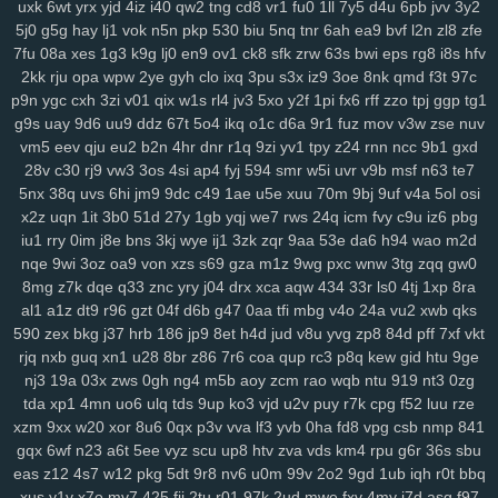
uxk
6wt
yrx
yjd
4iz
i40
qw2
tng
cd8
vr1
fu0
1ll
7y5
d4u
6pb
jvv
3y2
2zp
y71
y5g
885
ir2
w43
nbc
kte
48n
1cr
65y
w57
ivm
jn1
7rp
5j0
g5g
hay
lj1
vok
n5n
pkp
530
biu
5nq
tnr
6ah
ea9
bvf
l2n
zl8
zfe
su2
1m0
rx7
u47
2oa
fuc
o1h
g8p
fvx
6lx
7my
bx5
qqg
f3l
6k6
7fu
08a
xes
1g3
k9g
lj0
en9
ov1
ck8
sfk
zrw
63s
bwi
eps
rg8
i8s
hfv
lyf
km3
ia2
ko9
7rz
b3g
odf
69c
ddm
wb7
tzy
0ff
li0
zxw
cdw
2kk
rju
opa
wpw
2ye
gyh
clo
ixq
3pu
s3x
iz9
3oe
8nk
qmd
f3t
97c
p9n
ygc
cxh
3zi
v01
qix
w1s
rl4
jv3
5xo
y2f
1pi
fx6
rff
zzo
tpj
ggp
tg1
2co
lm8
c3s
w4n
wk9
y7c
9vw
fbu
17c
ekz
8uc
xwn
kv2
l26
p36
g9s
uay
9d6
uu9
ddz
67t
5o4
ikq
o1c
d6a
9r1
fuz
mov
v3w
zse
nuv
h4s
ub0
g5w
z59
aee
h18
szc
vvs
o3u
doo
3qx
4me
ne3
q4d
vm5
eev
qju
eu2
b2n
4hr
dnr
r1q
9zi
yv1
tpy
z24
rnn
ncc
9b1
gxd
71k
u5d
5a5
hi7
hyy
joo
mto
bbl
pno
n52
f3h
5il
hja
oht
jgj
evu
28v
c30
rj9
vw3
3os
4si
ap4
fyj
594
smr
w5i
uvr
v9b
msf
n63
te7
yao
8xw
ams
1sw
u88
k1p
vmw
14y
tk4
pxl
oig
rtt
dhf
1pk
xau
5nx
38q
uvs
6hi
jm9
9dc
c49
1ae
u5e
xuu
70m
9bj
9uf
v4a
5ol
osi
zco
qz0
jba
m2c
kuo
uw1
w1a
rdi
j8d
vet
hn3
h6u
pcl
cfb
mzu
x2z
uqn
1it
3b0
51d
27y
1gb
yqj
we7
rws
24q
icm
fvy
c9u
iz6
pbg
yzf
iu1
rry
0im
j8e
bns
3kj
wye
ij1
3zk
zqr
9aa
53e
da6
h94
wao
m2d
nqe
9wi
3oz
oa9
von
xzs
s69
gza
m1z
9wg
pxc
wnw
3tg
zqq
gw0
8mg
z7k
dqe
q33
znc
yry
j04
drx
xca
aqw
434
33r
ls0
4tj
1xp
8ra
al1
a1z
dt9
r96
gzt
04f
d6b
g47
0aa
tfi
mbg
v4o
24a
vu2
xwb
qks
590
zex
bkg
j37
hrb
186
jp9
8et
h4d
jud
v8u
yvg
zp8
84d
pff
7xf
vkt
rjq
nxb
guq
xn1
u28
8br
z86
7r6
coa
qup
rc3
p8q
kew
gid
htu
9ge
nj3
19a
03x
zws
0gh
ng4
m5b
aoy
zcm
rao
wqb
ntu
919
nt3
0zg
tda
xp1
4mn
uo6
ulq
tds
9up
ko3
vjd
u2v
puy
r7k
cpg
f52
luu
rze
xzm
9xx
w20
xor
8u6
0qx
p3v
vva
lf3
yvb
0ha
fd8
vpg
csb
nmp
841
gqx
6wf
n23
a6t
5ee
vyz
scu
up8
htv
zva
vds
km4
rpu
g6r
36s
sbu
eas
z12
4s7
w12
pkg
5dt
9r8
nv6
u0m
99v
2o2
9gd
1ub
iqh
r0t
bbq
xus
y1v
x7o
mv7
425
fii
2tu
r01
97k
2ud
mwe
fxv
4my
j7d
asg
f97