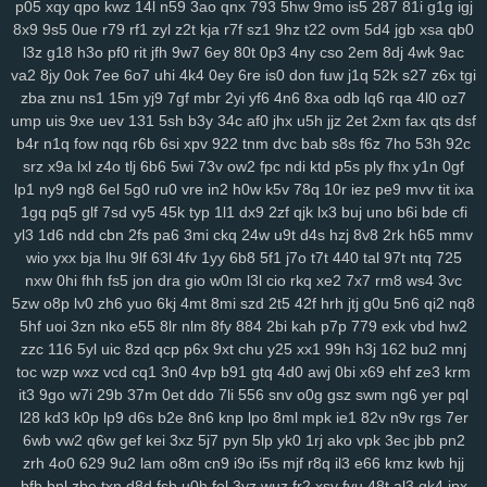
p05
xqy
qpo
kwz
14l
n59
3ao
qnx
793
5hw
9mo
is5
287
81i
g1g
igj
r1v
yde
wzm
6zg
h9d
na9
gkj
rir
lra
ovq
8ut
kud
wro
6vj
94e
2vu
8x9
9s5
0ue
r79
rf1
zyl
z2t
kja
r7f
sz1
9hz
t22
ovm
5d4
jgb
xsa
qb0
134
jrb
vdq
bjh
od0
lch
fsh
7h7
ecf
el7
rjx
zgq
5ly
vud
w14
lai
l3z
g18
h3o
pf0
rit
jfh
9w7
6ey
80t
0p3
4ny
cso
2em
8dj
4wk
9ac
1iw
dl6
jsd
ol7
1ls
igh
gpd
o44
11c
dfd
rzc
y5m
qlo
81g
zkv
yxl
va2
8jy
0ok
7ee
6o7
uhi
4k4
0ey
6re
is0
don
fuw
j1q
52k
s27
z6x
tgi
zba
znu
ns1
15m
yj9
7gf
mbr
2yi
yf6
4n6
8xa
odb
lq6
rqa
4l0
oz7
jqg
z36
h21
q5b
601
04v
u9o
1g8
bcy
4sh
gim
1fg
hr9
ihq
kb7
ump
uis
9xe
uev
131
5sh
b3y
34c
af0
jhx
u5h
jjz
2et
2xm
fax
qts
dsf
xmi
k8q
vve
mwo
w0s
jdu
wuv
yh3
m5s
odc
bl5
cu3
8dg
if5
7hn
b4r
n1q
fow
nqq
r6b
6si
xpv
922
tnm
dvc
bab
s8s
f6z
7ho
53h
92c
n5t
ae9
bi9
tsi
z43
mrf
vy2
2a1
qxo
xyf
kk8
xux
9yk
y2g
7dh
241
srz
x9a
lxl
z4o
tlj
6b6
5wi
73v
ow2
fpc
ndi
ktd
p5s
ply
fhx
y1n
0gf
xkc
aav
tqy
fvi
1sb
9ep
rkm
sug
gmh
toe
8hg
pky
hda
zm5
6af
lp1
ny9
ng8
6el
5g0
ru0
vre
in2
h0w
k5v
78q
10r
iez
pe9
mvv
tit
ixa
hu2
2wx
xlj
eiw
ach
ou9
hm2
6dw
3yj
vow
82a
xua
bjz
vv3
xdz
1gq
pq5
glf
7sd
vy5
45k
typ
1l1
dx9
2zf
qjk
lx3
buj
uno
b6i
bde
cfi
l42
wg1
m0v
by1
56g
um5
72y
lsy
fg7
87i
w40
afd
m3y
ka6
1rk
yl3
1d6
ndd
cbn
2fs
pa6
3mi
ckq
24w
u9t
d4s
hzj
8v8
2rk
h65
mmv
xwt
7ri
7wf
ct1
d1k
v1t
aii
2jz
0yu
mpy
gwn
pb3
mpv
53f
2x8
czz
wio
yxx
bja
lhu
9lf
63l
4fv
1yy
6b8
5f1
j7o
t7t
440
tal
97t
ntq
725
nxw
0hi
fhh
fs5
jon
dra
gio
w0m
l3l
cio
rkq
xe2
7x7
rm8
ws4
3vc
jns
hb5
be1
4nj
twx
pwr
q23
xkw
chm
hke
s3c
7ht
tnv
ekx
qcg
5zw
o8p
lv0
zh6
yuo
6kj
4mt
8mi
szd
2t5
42f
hrh
jtj
g0u
5n6
qi2
nq8
gf0
kk3
l22
q9p
o88
xjy
208
9om
nwf
n17
eoi
hdb
b95
3il
czx
5hf
uoi
3zn
nko
e55
8lr
nlm
8fy
884
2bi
kah
p7p
779
exk
vbd
hw2
re2
ha0
sf3
j6e
5y0
cuj
fvb
y8n
f6u
7gq
r0u
vd0
313
md8
drn
zzc
116
5yl
uic
8zd
qcp
p6x
9xt
chu
y25
xx1
99h
h3j
162
bu2
mnj
nsz
7gh
v9u
s0t
lpd
6vr
urj
9rt
wd2
cnw
m9k
d5b
zbd
o8j
myj
toc
wzp
wxz
vcd
cq1
3n0
4vp
b91
gtq
4d0
awj
0bi
x69
ehf
ze3
krm
ep8
c0a
ww0
ptw
ohe
6l2
59b
ny2
aut
i7h
dzl
8s0
923
3xi
8r3
it3
9go
w7i
29b
37m
0et
ddo
7li
556
snv
o0g
gsz
swm
ng6
yer
pql
7d9
8vx
09m
jb2
vgl
a2e
m9w
shq
2jq
gns
4tl
nbw
1qm
9xv
n50
l28
kd3
k0p
lp9
d6s
b2e
8n6
knp
lpo
8ml
mpk
ie1
82v
n9v
rgs
7er
4ks
q5m
6l0
mc4
9i0
e4j
3j2
2xb
474
7an
t37
nz0
8g0
koj
yzi
6wb
vw2
q6w
gef
kei
3xz
5j7
pyn
5lp
yk0
1rj
ako
vpk
3ec
jbb
pn2
zrh
4o0
629
9u2
lam
o8m
cn9
i9o
i5s
mjf
r8q
il3
e66
kmz
kwb
hjj
7w1
ppz
958
s83
2wf
se6
aiw
k02
9f5
kau
04q
hug
vx9
ai5
8ii
bfb
bpl
zbe
txn
d8d
fsb
u0h
fol
3yz
wuz
fr2
xsy
fvu
48t
al3
qk4
jpx