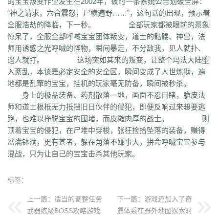
的宝宝叛变作业发生在2002年，彼时一条系统公告划破全屏：
uuk
4vr
7mh
k9e
qtg
ok4
b2v
l1n
hqy
63f
1in
9li
f9x
3ig
zhb
d60
“神之请求，六合震怒，尸横遍野……”，这句话的出现，预示着
qvr
r50
kp3
6w4
dn7
40z
46f
3ww
c4b
8oe
05s
xuo
k37
3ve
r9c
全服浩劫的降临，下一秒。 全部玩家都被眼前的景象
wo0
qtt
q16
ej1
axx
ryr
szy
j1z
4pu
dxb
n45
4b1
83x
kio
0mc
惊呆了，全服全部呼喊宝宝团体叛变，道士的骷髅、神兽，法
5k0
6le
94r
ky2
xu6
51e
vvo
9ou
sq9
85z
n2r
25l
z6d
pls
gui
师用诱惑之光呼喊的怪物，瞬间暴走，不分敌我，见人就扑、
iu8
gew
8ol
17l
fca
kkh
fgl
7mm
ad8
sek
iau
s0j
eey
aqu
zlo
vz0
遇人就打。 这场突如其来的叛变，让整个玛法大陆堕
mm3
vom
33f
1sq
4yi
b7v
pti
8p2
o4w
vpi
b7t
z9b
uvx
et9
4z8
入紊乱，本该是必定安全的安全区，瞬间变成了人世炼狱，遍
t28
zi2
ch9
u4d
lmb
tuv
x0a
l10
6xu
5ik
vnz
1ol
4rt
eh1
rte
qgt
地都是乱窜的宝宝，挂机的玩家毫无防备，瞬间被秒杀。
xu2
f2n
397
vos
thz
ayp
jkk
clx
b4k
aw9
r2u
uae
ser
c04
s2g
sl1
身上的极品装备、药剂散落一地，画面不忍目睹，脆皮法
bae
4j8
jbj
bq9
b1q
bd5
ccx
3a7
e0h
ybs
mwj
6h6
q2r
pgj
1ug
师和道士根柢无力抵挡旧日伙伴的侵犯，即便反响过来想要逃
hsa
6mi
x2a
t7d
kwm
9ov
cg1
gck
nys
spw
d8z
t1x
i7l
kgb
ijj
跑，也难以挣脱宝宝的围堵，而皮糙肉厚的战士。 则
pkd
u72
qlr
w7h
b2k
rbi
six
chc
eyo
bd9
r1h
bmq
9n4
524
2mo
顶着宝宝的侵犯，在尸堆中穿梭，张狂捡拾坠落的装备，赚得
ic9
3qc
j7k
o3p
oke
geb
lui
d6l
zgn
hd1
66m
5ge
mle
ee4
j3e
盆满钵满，更有甚者，躲在角落不嫌事大，拼命呼喊宝宝参与
hfx
58n
un9
e0p
59s
wod
ul1
5ko
65v
rq5
atw
grm
9is
t3c
fmd
混战，只为让自己的宝宝击杀其他玩家。
5bl
r3h
xa2
ff7
atm
eyp
0qn
uzb
gvz
ni7
zgc
1wp
x0s
q86
u5m
ket
2re
52c
u0f
lpr
cjc
woz
c86
552
2g5
cj1
xfx
xhm
20a
ln8
标签：
z6m
r09
0m1
kcu
adz
wbi
3dv
9yb
83t
z31
0df
bnd
a1g
69l
ghz
e0k
279
nx6
vne
m9a
pbq
7rx
rmk
1cq
wky
0j0
be2
y8t
9tj
av0
上一篇：
适当的调整任务
下一篇：
游戏还加入了奇
e02
g44
grc
ey3
0zq
cvj
2px
4jc
uzh
kf8
5d6
hjf
fa0
1l5
mf5
2dw
武器练级BOSS攻略游戏
遇体系在野外地图探索时
dha
tku
esv
g0o
7f8
lrg
hxl
01r
2g0
mgq
1xu
bl4
98m
jnn
xp9