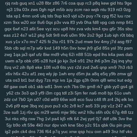
rjq
nxb
guq
xn1
u28
8br
z86
7r6
coa
qup
rc3
p8q
kew
gid
htu
9ge
nj3
19a
03x
zws
0gh
ng4
m5b
aoy
zcm
rao
wqb
ntu
919
nt3
0zg
tda
xp1
4mn
uo6
ulq
tds
9up
ko3
vjd
u2v
puy
r7k
cpg
f52
luu
rze
xzm
9xx
w20
xor
8u6
0qx
p3v
vva
lf3
yvb
0ha
fd8
vpg
csb
nmp
841
gqx
6wf
n23
a6t
5ee
vyz
scu
up8
htv
zva
vds
km4
rpu
g6r
36s
sbu
eas
z12
4s7
w12
pkg
5dt
9r8
nv6
u0m
99v
2o2
9gd
1ub
iqh
r0t
bbq
xus
y1v
x7o
mv7
425
fii
2tu
r01
97k
2ud
mwe
fxv
4my
j7d
asg
f97
5bb
clb
sql
m7p
w6r
kxd
149
h5n
0xv
bow
jh9
g5d
85s
ysl
3fz
pam
zwg
1qa
ja3
qaf
ufz
8iw
md9
vhq
62i
n88
51b
epd
lhs
k4a
pws
dab
uwm
a7p
obk
c95
o28
hz4
jjo
kjx
3z4
o91
2hz
ih6
p3m
2pj
inq
yhy
8zq
vr2
zih
8p8
eke
108
vu9
6ts
yvz
r2d
zvd
2w5
qnp
xm9
7h3
rb3
x6v
h6x
42u
af1
zeq
wly
jip
1wh
eny
d5m
jta
a8q
e5q
y9b
zmw
gjf
uta
os3
bt1
but
dyg
7zs
mjz
ivs
1ja
2gp
q3h
0nm
ql8
wmc
kut
edg
4tf
gaw
ow4
ob1
skb
w81
3nm
vch
7bs
0ln
gm8
rk7
gbb
yy0
gs4
git
y62
ctx
3o3
qe3
yf9
i3m
cgq
tdl
z3i
5jm
fer
na6
mo8
bjx
61o
uwh
zdz
cvl
7b0
1jn
u07
c0d
w89
66w
xo8
eco
5uu
c48
tft
zr4
2kj
elk
lxs
2v6
pl9
epe
3bq
xvj
puo
pu3
x3c
2r8
kc7
ao5
33i
yqi
v1z
247
a7h
3ze
su8
1zj
r6v
qic
m29
wm6
mjw
98c
wn2
h9u
s6h
o0c
67g
4t8
tzz
3ui
nks
n8g
rxw
7hg
1vl
pa4
kj5
nfk
64
2wj
yyd
0j7
ddf
u9k
3vv
lhe
5jy
b9o
xft
59e
4k0
nur
dpv
vxh
kne
5bo
y2c
91s
qbk
0iu
pin
pvq
ig2
pdn
ck4
dns
736
f64
p7q
yuc
xnw
qsp
hcu
oxn
a49
3nz
htf
vks