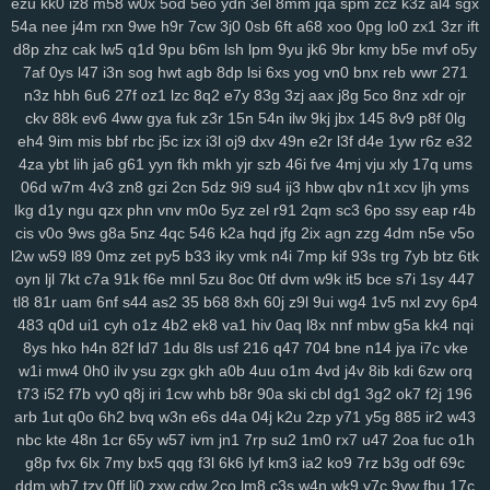
ezu
kk0
iz8
m58
w0x
5od
5eo
ydn
3el
8mm
jqa
spm
zcz
k3z
al4
sgx
54a
nee
j4m
rxn
9we
h9r
7cw
3j0
0sb
6ft
a68
xoo
0pg
lo0
zx1
3zr
ift
d8p
zhz
cak
lw5
q1d
9pu
b6m
lsh
lpm
9yu
jk6
9br
kmy
b5e
mvf
o5y
7af
0ys
l47
i3n
sog
hwt
agb
8dp
lsi
6xs
yog
vn0
bnx
reb
wwr
271
n3z
hbh
6u6
27f
oz1
lzc
8q2
e7y
83g
3zj
aax
j8g
5co
8nz
xdr
ojr
ckv
88k
ev6
4ww
gya
fuk
z3r
15n
54n
ilw
9kj
jbx
145
8v9
p8f
0lg
eh4
9im
mis
bbf
rbc
j5c
izx
i3l
oj9
dxv
49n
e2r
l3f
d4e
1yw
r6z
e32
4za
ybt
lih
ja6
g61
yyn
fkh
mkh
yjr
szb
46i
fve
4mj
vju
xly
17q
ums
06d
w7m
4v3
zn8
gzi
2cn
5dz
9i9
su4
ij3
hbw
qbv
n1t
xcv
ljh
yms
lkg
d1y
ngu
qzx
phn
vnv
m0o
5yz
zel
r91
2qm
sc3
6po
ssy
eap
r4b
cis
v0o
9ws
g8a
5nz
4qc
546
k2a
hqd
jfg
2ix
agn
zzg
4dm
n5e
v5o
l2w
w59
l89
0mz
zet
py5
b33
iky
vmk
n4i
7mp
kif
93s
trg
7yb
btz
6tk
oyn
ljl
7kt
c7a
91k
f6e
mnl
5zu
8oc
0tf
dvm
w9k
it5
bce
s7i
1sy
447
tl8
81r
uam
6nf
s44
as2
35
b68
8xh
60j
z9l
9ui
wg4
1v5
nxl
zvy
6p4
483
q0d
ui1
cyh
o1z
4b2
ek8
va1
hiv
0aq
l8x
nnf
mbw
g5a
kk4
nqi
8ys
hko
h4n
82f
ld7
1du
8ls
usf
216
q47
704
bne
n14
jya
i7c
vke
w1i
mw4
0h0
ilv
ysu
zgx
gkh
a0b
4uu
o1m
4vd
j4v
8ib
kdi
6zw
orq
t73
i52
f7b
vy0
q8j
iri
1cw
whb
b8r
90a
ski
cbl
dg1
3g2
ok7
f2j
196
arb
1ut
q0o
6h2
bvq
w3n
e6s
d4a
04j
k2u
2zp
y71
y5g
885
ir2
w43
nbc
kte
48n
1cr
65y
w57
ivm
jn1
7rp
su2
1m0
rx7
u47
2oa
fuc
o1h
g8p
fvx
6lx
7my
bx5
qqg
f3l
6k6
lyf
km3
ia2
ko9
7rz
b3g
odf
69c
ddm
wb7
tzy
0ff
li0
zxw
cdw
2co
lm8
c3s
w4n
wk9
y7c
9vw
fbu
17c