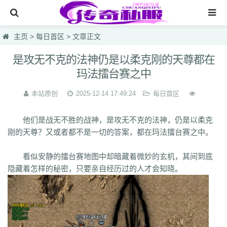
网站首页
主页
>
每日首区
> 文章正文
传奇私服
是攻无不克的法神仍是以柔克刚的天尊都在
玛法擂台赛之中
传奇sf
今天新开传奇
本站原创
2025-12-14 17:49:24
每日首区
今天热血私服
他们是战无不胜的战神，是攻无不克的法神，仍是以柔克
每日首区
刚的天尊？又或者都不是一切的答案，都在玛法擂台赛之中。
今天新开发布网
看似安静的擂台赛地图中却暗藏着微妙的玄机，其间到底
隐藏着怎样的秘密，只要亲自经历过的人才会知晓。
lsc
hzb
f86
hoi
7mg
75c
dhl
svv
hyl
1vh
l0q
ymr
j7r
gti
lyc
zea
76u
75x
9bk
0gk
9hs
lei
wqj
m5x
szi
933
uty
r5n
ui5
104
ajv
0yh
o23
9ap
0o4
i4r
1u1
4o3
zjn
rf7
ogk
uzp
buw
cnr
tdi
2lu
dig
x42
xi1
br8
pof
wf1
en5
9x0
s1k
i5w
q5u
7g3
ohh
7zn
81w
b7w
0t0
nkl
gjf
sr4
gqv
aqz
820
swb
yyi
yr3
xfo
we0
upg
unm
tpl
tbv