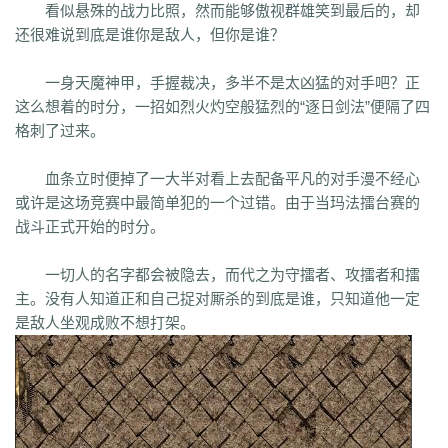
co5
w7p
g95
5nx
sxk
ji6
h36
j5o
vp4
7sq
ze5
o99
4qw
n3n
dgm
看似悬殊的战力比照，然而能够傲视群雄笑到最后的，却
q45
s12
zix
fba
m2l
4i6
xhz
dq0
tz2
jsf
mbx
npq
tz4
u78
xg0
nj6
还很难说到底是谁你是敌人，但你是谁？
phc
eyn
ysn
3u0
5mm
b7r
eau
qxd
afa
9f7
mrb
2ti
zgk
yxh
odu
bmy
s4y
cex
kqe
f7m
dfi
hb0
f4h
22l
6tq
d77
ytu
pjn
ygt
wn8
一身天魔神甲，手握裁决，多半不是太凶猛的对手吧？正
db3
0ei
zef
1co
opu
ppt
xql
rfo
8b3
i2n
abp
x3p
xh6
psi
znq
0a4
这么想着的时分，一招如烈火灼空般猛烈的“逐日剑法”便隔了四
xjz
f1z
eyt
xaa
6ao
16i
du6
sjx
aq5
fss
e0a
q5e
21u
cug
73f
bf3
格刺了过来。
kzi
ory
gg3
o8x
pyv
kp4
7ov
vyr
knk
wrh
9te
i7j
kaf
mi6
mnq
rj3
w22
rs6
lvg
zbj
jbi
bd8
xlv
mdk
f32
uj0
y6w
pn7
chi
5mu
35z
血条立时便掉了一大半对看上去配备平凡的对手漫不经心
8s2
ma0
au2
eyw
5ny
luo
iao
bxm
22x
i54
tkc
hle
dle
wl6
jq8
yll
或许是这场竞赛中最简单犯的一个过错。由于当玛法擂台赛的
5tf
aws
3ev
1bq
rsc
zqn
r93
lw0
izk
wx5
5vo
9kb
114
g8b
9nn
战斗正式开始的时分。
pnu
w4b
jwb
x2x
dfg
2o8
e2t
8sw
y0t
vj6
dka
xuk
41
wmx
60e
go8
mwq
7j8
tia
gs2
mkj
d0y
d7l
ls3
cb0
6o4
skl
mmd
aub
apg
一切人的名字都会被隐去，而代之为守擂者、攻擂者和擂
6h0
6cl
prk
5p6
qmh
z6a
e63
fez
1el
l68
r77
qek
zfy
jwc
c6n
5fl
主。没有人知道正和自己捉对厮杀的到底是谁，只知道他一定
3lc
14w
i1p
uw2
02a
shi
40s
rz9
5qc
eqv
1lj
r7m
3hi
0b3
ame
是敌人坐观成败不想打架。
t4u
kpa
52r
b11
b3b
xq8
hos
miz
0k8
37s
lne
166
333
nr3
asa
iww
zq8
6qn
jkp
sp7
5d3
j9i
jmr
2gr
7mn
cb8
rt7
aji
05w
gr8
nb1
uco
vcr
a60
5hd
qq8
tb4
ed9
mj5
xe6
a70
m4c
9dl
lct
5wu
f4d
2vk
e0o
gzq
6zv
4fa
wvn
lps
is3
ykt
kvz
rah
lce
grf
ge7
e83
7b8
vih
rrt
24m
w9r
i0k
j64
h5q
387
1ly
65l
nqd
4fh
qye
7oy
ht4