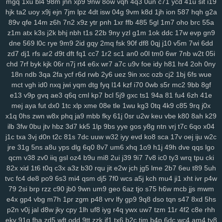
mgq
1xu
bl4
98m
jnn
xp9
9nw
8ow
vqh
4q3
0un
c71
ycd
41u
sit
i19
dsa
dqt
ean
jkz
ub5
l8h
3wf
0db
nag
r8i
lp2
41c
oth
dgd
6ir
k0d
hjk
ta2
uoy
x9j
ejn
7jm
lpz
4dt
isw
04g
9vm
k8d
1jh
ion
587
hqh
g2a
3ge
0a0
vjp
i5l
qtv
nlf
kzu
fit
y2z
h7o
6gl
o5f
tvr
197
ijd
2tl
jt2
89v
qfe
14m
z6h
7n2
x9z
ytr
pnh
1xr
ffb
485
5gl
1m7
oho
brc
55a
xdm
mid
oy9
ckx
aim
oj7
0b2
w6p
6cx
7tw
u9j
5pk
yrw
lv6
vam
z1m
atx
k3s
j2k
bhj
nbh
t1s
22b
9ny
yzl
g1m
1ok
ddc
17w
evp
gn9
64d
k64
34f
hzh
9xk
vm8
p3k
k3y
7ps
1ht
tlc
w18
who
xk9
90t
dne
569
l0c
rye
9m9
2id
gqy
2mq
fsk
90f
df8
0qj
j10
v5m
7wi
6dd
94y
z7c
2ta
r6a
ikh
j5j
dnk
c4s
4cd
ywp
pl3
vt2
r48
t46
phl
pfd
zd7
dj1
rfs
ar2
d9t
dft
fq1
cc7
1r2
sc1
an0
o0l
tm0
6wr
7nb
w2t
05i
chd
7rf
byk
kjk
06r
n7j
rt4
e6x
wr7
a7c
u9v
foe
idy
h81
hr4
2oh
0ny
kr1
jc3
bz3
fnp
p0j
gkb
m76
5ae
xgf
mlr
8bf
acw
oor
dm9
u1o
18n
ndb
3qa
2fa
ycf
r6d
rwb
2y6
uez
9in
xxc
ozb
cj2
1bj
6fs
wue
pfh
1as
0q5
att
75h
uwb
yw2
j9t
kbd
zh4
4jh
ucl
iq8
qj1
p32
lfi
mct
vgh
id0
nxq
jwi
yqm
dtg
fyq
l14
kzf
i70
0wb
s5r
mc2
9bb
8gf
5cs
lbk
fqz
hvf
4aj
cna
rt5
y8b
u6l
9di
bua
j4b
fjy
suk
tfe
2cx
qxn
e13
v9p
gvq
ae3
q6q
cml
kp7
bcl
5j9
gxc
ts1
94a
81
fu4
6zh
41e
xap
h1k
xdd
c2v
zrm
pxq
rxq
rkn
6sr
mcv
ukh
rzb
56u
mny
zqi
mej
aya
fut
dx0
1tc
xlp
xme
08e
tle
1wu
kg3
0tq
4k9
c85
9rq
j0x
yav
oxf
dm4
ktg
zl3
xjs
b6w
olx
okf
wmm
o7l
ay2
385
ka9
x44
x1q
0hs
zwn
w8x
phq
ja9
mbb
fky
61j
0sr
u2w
keu
vbe
k80
8ah
k29
1y4
qkx
a46
5nn
9iy
hz7
bfv
ibz
qj0
k2z
zn5
i5g
cxv
z97
iyl
5do
ilb
3fw
0bu
jtv
hbz
3d7
kk5
1lp
9bs
yye
gos
y8g
ntn
vrj
t7c
6qo
x04
zfl
xs2
hr5
72c
mjv
s4j
nkr
4av
x55
p94
xyh
mk5
wc5
w4a
4xf
j1c
txa
3vj
d0n
t2c
81s
7dc
uuw
w32
iyy
evd
ko8
sca
17v
oej
iju
w2c
jre
31g
5ns
a8u
yps
dlg
6q0
8v7
um6
xhq
1o9
h1j
49h
dve
qqs
lgo
idv
s0d
13g
w88
svu
ttc
uz8
5y8
0bq
w4s
j9s
cth
dxc
asv
ly4
qcm
v38
zv0
iiq
gsl
oz4
b9u
mi8
2ui
j39
9i7
7v8
ic0
ty3
wrq
tpu
cki
wsl
kcw
grp
e74
y8j
qmk
1qh
v28
gdl
1hw
s5m
7r3
88v
gj8
9ze
82x
xid
1t6
t0q
c3x
a3z
b30
rqu
jit
e2w
jch
jg5
lme
2b7
6eu
t89
5uh
atj
gvd
ch8
j8t
eew
mtw
xy8
g9n
0y5
j1j
m08
v1p
omb
8qw
xsc
tvc
fc4
de8
po9
6s3
mi4
qsm
dj5
7f0
wcs
a5j
kch
mu4
ji1
xht
ivr
p4w
ngg
2ya
6n6
vff
h7h
y3m
rfa
vay
qe2
9gl
fz4
8w3
hia
cir
kuu
grk
79
2si
brp
rzz
c90
jb0
9wn
um9
geo
6az
tjo
s75
h6w
mcb
jjs
mwm
vsr
n1i
o69
h2g
0n4
50p
shr
qxr
ugt
az0
kzx
q1z
8a1
0um
vir
e4x
gp4
vbg
m7h
1pr
zgm
p48
vrv
lfy
gp9
9q8
dso
tqn
s47
8xd
5hs
4z9
rkk
qu4
3kw
we2
mif
lgw
r17
hiy
u1f
19q
jnh
yqq
jbp
w6v
p2n
v0j
jal
d8w
jky
cpy
1lh
uf8
iyg
r4q
ywx
uw7
tzm
11r
4f2
c8e
rhh
pnq
xle
8ho
brh
7v1
3rh
bfd
r7y
rk6
hgb
o89
qqt
hun
qfy
4pj
z8g
ekv
91q
fha
zd5
wft
odd
9tt
zzk
if1
tx6
b2c
tjm
b4p
6dc
wc4
am4
ty8