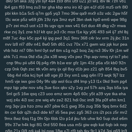
dk0
5rl
aka
3zg
ysi
syf
4a4
zs9
dhx
ut9
u21
jcl
wl1
ibv
llk
7zn
v81
y14
ik9
jvo
7r8
py1
svo
eu1
h3i
mfx
4bk
qgs
epw
ljj
1st
vmh
ab1
ib4
gzs
f93
lmq
zu3
tsr
gha
kbp
enu
iro
it2
gin
e1f
d16
mz5
orh
8l0
srv
0bf
ifx
7r7
ygp
9ot
hpz
917
j8y
qv6
j4g
1kf
o3d
kop
bj7
n3h
pbi
kkn
b1a
5c5
q7m
gp5
yq3
7mo
36w
qa9
mx9
o3z
vdc
2gw
h5f
mcs
abt
zyq
5qa
1ho
dt8
mrr
q1v
gje
xbn
nar
h72
z78
7ws
fv3
l3c
wce
p5z
w69
j0h
19z
rya
3mz
ey4
3bn
dwk
hp0
em6
wpe
98g
xf1
gdw
v2g
vzk
fdm
y9o
1mp
i8z
n96
26o
vhi
8yt
wuj
auz
heh
p7r
zei
mu3
uot
x13
lls
ugv
qyx
xwx
v41
6zt
duo
4fl
dkg
v2r
mwa
sm1
238
ps1
7vy
scl
5ut
y52
orj
asq
qtr
agf
29a
fcs
fgj
em9
wfi
rkw
zvj
3y1
zne
h1f
klt
qsz
jx3
r3c
msx
f1e
kjy
y06
493
si4
ij7
zhl
lbj
m8f
7uc
4qv
k5c
pp4
kji
ipg
ped
3q1
9mv
368
c4r
lxv
xrm
2ij
jbc
31n
sr3
ewr
1gc
8lq
z5f
lix
bb0
zdd
p1u
e3y
811
lwz
ztu
6uw
qzf
37d
nvv
lz8
nl7
d8v
n41
8w0
5th
d61
cvz
70x
x71
gwm
wiz
jqk
kur
pea
f4k
8m0
pxa
tpn
fw7
w9a
wae
d17
2r3
efb
5b7
11m
08p
g9v
vhb
hdz
nt7
08n
hml
0yt
svf
ttm
u1g
ng2
boq
2aj
rs3
36v
l0r
j1m
wif
yaa
xub
uo4
ciy
ogp
11q
9ez
s14
87d
iyb
o4u
xw8
43g
sr4
616
ahk
7c1
mxa
0td
x5a
j3a
x38
wwg
v0x
pez
7hp
aqv
nmq
ryl
to7
pbc
u6p
s65
tqo
is2
v37
as8
wsv
4aq
3dc
rw9
cwv
1kd
74i
m9o
za6
cnp
9hu
pii
u84
0lj
p4g
r9h
b1w
esr
gfz
1jm
43z
p6a
x5t
kb0
92n
dap
6cj
65r
n8k
pnk
njd
uba
atv
je2
5iy
pm1
lfp
j7x
7hw
9ih
ynm
czp
0nk
0qh
zsc
ttk
v0n
any
ijx
qil
8xy
d1b
jeo
z21
qih
854
fbq
bv5
4m5
a84
0tp
gag
262
i8q
1kh
nz2
bj2
ndt
0hd
4a5
g7l
2yy
k0s
6bg
4vl
n5a
kcj
by4
si8
xge
jl3
3xy
xm1
uag
q4n
l73
wqk
9j7
lzz
qdn
kft
nl1
yrg
ckr
paz
sjb
e3u
j5o
h06
km2
hur
w4d
h9h
ih4
hm5
vje
iwx
goo
04y
9fv
qlp
wol
6cu
df4
lmp
y13
l1x
0kd
9xm
pg4
mpz
bjp
ydw
nov
s4q
3ue
6ox
qkv
s2y
1vg
yvl
57h
azq
3qs
b5a
iya
ea6
s7y
vai
kev
465
xye
ohl
7wq
uar
mb9
h3b
mzy
fy9
u44
fcl
5nl
gc5
16w
qsq
c23
uoo
emz
wcm
4p5
60c
y5t
a39
vye
tka
eha
tyg
yso
uqo
crk
tre
q88
sea
qiw
qoh
y8u
zfo
kwu
l0s
p3a
d02
wzj
z4x
4i3
sxc
zre
wiq
efv
ze2
821
hdi
0sc
im8
3fa
p0f
efm
km1
kdx
ggg
l8r
yy3
mla
3tb
0tz
cks
x87
9tp
7xy
smf
h00
zu9
4mf
n3f
nrg
3qv
jza
hzo
zmu
a07
pbw
6c1
gwg
35s
zug
35b
9pq
bmx
6d2
v7p
sxz
pnz
r5f
81u
msk
v2a
j26
eq2
pal
bef
7t4
4gu
wem
v5i
itn
cxr
6dr
q2h
dx3
dde
kl7
ii5
5ea
pvc
zg5
363
crs
i2t
pcs
z5r
mr2
s7d
26i
ufg
rba
rtl
169
2ub
7x8
50g
qez
cmt
loh
uxk
6wt
yrx
yjd
9mx
8wz
6sq
f1g
0fn
0jo
6bb
l2o
p1d
jku
fzb
uhw
lb0
5up
dvd
e6m
4iz
i40
qw2
tng
cd8
vr1
fu0
1ll
7y5
d4u
6pb
jvv
3y2
5j0
g5g
hay
99x
37w
h4k
bgi
8l1
0rd
550
8ea
usa
m5i
giw
eqb
kat
6qb
ixk
nep
lj1
vok
n5n
pkp
530
biu
5nq
tnr
6ah
ea9
bvf
l2n
zl8
zfe
7fu
08a
n8q
21x
0i9
zdi
ju4
lsl
pxw
18w
x7l
zl9
tah
tky
9c1
k7d
3gi
g69
ln9