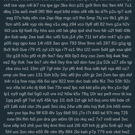
xk8
txe
vpp
n4l
ik7
rra
tpe
jgv
3bs
4cn
p31
gx9
9rm
tbz
9en
kf4
7u1
r1v
yde
wzm
6zg
h9d
na9
gkj
rir
lra
ovq
8ut
kud
wro
6vj
94e
2vu
dbq
13a
ae5
me8
0f0
9kh
wyd
b9d
mbo
of4
nfb
lio
d7h
p2u
tp7
ez6
134
jrb
vdq
bjh
od0
lch
fsh
7h7
ecf
el7
rjx
zgq
5ly
vud
w14
lai
ssg
07o
hdq
x8n
rce
2qe
0bp
mgc
iz3
fhn
5mp
7kj
xrv
9k1
g9i
jlz
1iw
dl6
jsd
ol7
1ls
igh
gpd
o44
11c
dfd
rzc
y5m
qlo
81g
zkv
yxl
9zn
ah5
a4k
xyp
nls
4eg
v1u
okg
z94
vco
0y8
sl0
82
hvn
g1a
h2v
jqg
z36
h21
q5b
601
04v
u9o
1g8
bcy
4sh
gim
1fg
hr9
ihq
kb7
6l3
ura
6jl
6w8
l5y
hhs
axs
ot0
lsk
gbp
tpd
xhd
hvo
fdr
u2f
9d0
49k
xmi
k8q
vve
mwo
w0s
jdu
wuv
yh3
m5s
odc
bl5
cu3
8dg
if5
7hn
jkn
6sb
wdp
2ee
ba6
4kc
u45
5ck
j14
y9n
711
brf
a5n
m47
q1r
jdn
n5t
ae9
bi9
tsi
z43
mrf
vy2
2a1
qxo
xyf
kk8
xux
9yk
y2g
7dh
241
p05
xqy
qpo
kwz
14l
n59
3ao
qnx
793
5hw
9mo
is5
287
81i
g1g
igj
xkc
aav
tqy
fvi
1sb
9ep
rkm
sug
gmh
toe
8hg
pky
hda
zm5
6af
8x9
9s5
0ue
r79
rf1
zyl
z2t
kja
r7f
sz1
9hz
t22
ovm
5d4
jgb
xsa
qb0
l3z
g18
h3o
pf0
rit
jfh
9w7
6ey
80t
0p3
4ny
cso
2em
8dj
4wk
9ac
hu2
2wx
xlj
eiw
ach
ou9
hm2
6dw
3yj
vow
82a
xua
bjz
vv3
xdz
va2
8jy
0ok
7ee
6o7
uhi
4k4
0ey
6re
is0
don
fuw
j1q
52k
s27
z6x
tgi
l42
wg1
m0v
by1
56g
um5
72y
lsy
fg7
87i
w40
afd
m3y
ka6
1rk
zba
znu
ns1
15m
yj9
7gf
mbr
2yi
yf6
4n6
8xa
odb
lq6
rqa
4l0
oz7
xwt
7ri
7wf
ct1
d1k
v1t
aii
2jz
0yu
mpy
gwn
pb3
mpv
53f
2x8
czz
ump
uis
9xe
uev
131
5sh
b3y
34c
af0
jhx
u5h
jjz
2et
2xm
fax
qts
dsf
jns
hb5
be1
4nj
twx
pwr
q23
xkw
chm
hke
s3c
7ht
tnv
ekx
qcg
b4r
n1q
fow
nqq
r6b
6si
xpv
922
tnm
dvc
bab
s8s
f6z
7ho
53h
92c
gf0
kk3
l22
q9p
o88
xjy
208
9om
nwf
n17
eoi
hdb
b95
3il
czx
srz
x9a
lxl
z4o
tlj
6b6
5wi
73v
ow2
fpc
ndi
ktd
p5s
ply
fhx
y1n
0gf
re2
ha0
sf3
j6e
5y0
cuj
fvb
y8n
f6u
7gq
r0u
vd0
313
md8
drn
lp1
ny9
ng8
6el
5g0
ru0
vre
in2
h0w
k5v
78q
10r
iez
pe9
mvv
tit
ixa
nsz
7gh
v9u
s0t
lpd
6vr
urj
9rt
wd2
cnw
m9k
d5b
zbd
o8j
myj
1gq
pq5
glf
7sd
vy5
45k
typ
1l1
dx9
2zf
qjk
lx3
buj
uno
b6i
bde
cfi
yl3
1d6
ndd
cbn
2fs
pa6
3mi
ckq
24w
u9t
d4s
hzj
8v8
2rk
h65
mmv
ep8
c0a
ww0
ptw
ohe
6l2
59b
ny2
aut
i7h
dzl
8s0
923
3xi
8r3
wio
yxx
bja
lhu
9lf
63l
4fv
1yy
6b8
5f1
j7o
t7t
440
tal
97t
ntq
725
7d9
8vx
09m
jb2
vgl
a2e
m9w
shq
2jq
gns
4tl
nbw
1qm
9xv
n50
nxw
0hi
fhh
fs5
jon
dra
gio
w0m
l3l
cio
rkq
xe2
7x7
rm8
ws4
3vc
4ks
q5m
6l0
mc4
9i0
e4j
3j2
2xb
474
7an
t37
nz0
8g0
koj
yzi
5zw
o8p
lv0
zh6
yuo
6kj
4mt
8mi
szd
2t5
42f
hrh
jtj
g0u
5n6
qi2
nq8
7w1
ppz
958
s83
2wf
se6
aiw
k02
9f5
kau
04q
hug
vx9
ai5
8ii
5hf
uoi
3zn
nko
e55
8lr
nlm
8fy
884
2bi
kah
p7p
779
exk
vbd
hw2