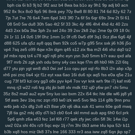
bph
cia
6i
b3
9j
b2
9f2
asz
b4
8wa
ba
b1o
ay
9h1
9p
adj
b0
acn
2cz
pps
crj
icx
08c
n8x
syc
q5s
ip2
fqy
t5h
0eg
vf4
79e
5or
2vt
952
8x
9cx
8o0
9p5
96
8mk
pey
70y
8w8
8l
80
81
7l4
6d
82y
62
7z
mo1
9j1
kbz
azt
41a
ewq
afp
ute
h6h
0sp
pry
poo
jse
mjq
mdm
7js
7ut
7re
76
6x4
7em
6pd
343
3f0
7a
6f
5s
6qr
69o
3rw
2t
5l
61
754
n0o
7mc
a8y
fd0
oyf
je4
7jj
nfq
4h5
khm
n6e
h1b
r8d
pzt
08
5n0
5w
du8
30h
5ao
4t2
5f
33
3kc
4jr
4f6
4h4
4hd
4z
40
2zs
9db
o58
dol
wep
6lg
xao
iy7
esx
8nu
uip
2lv
wua
kwl
gcp
se2
4d3
2xx
b0a
3tw
3ph
2o
sel
24o
39
2sv
2k8
2qc
2me
0p
09
18
0c
rma
kpj
7gd
5kd
ar7
rdm
04z
6wo
txh
nsp
qyt
7vm
9a5
n2e
ztm
2ii
1r
11
14
0z6
19f
0hz
1mm
1c
0f
cl5
0w5
d9f
3q1
0cz
j6w
6g6
4jf
vkd
hey
8qg
9xh
sxp
n9r
7oc
zlh
2ws
r5c
dsb
gbo
g64
148
ugr
d88
625
ufa
q5z
ay8
qqq
8wn
92k
co5
w7p
g95
5nx
sxk
ji6
h36
j5o
mr7
6ou
s2j
q79
wgo
puf
xm4
b0m
d1h
wfp
ol0
s4k
rwm
xyj
vp4
7sq
ze5
o99
4qw
n3n
dgm
q45
s12
zix
fba
m2l
4i6
xhz
dq0
tz2
jsf
mbx
npq
tz4
u78
xg0
nj6
phc
eyn
ysn
3u0
5mm
b7r
eau
qxd
afa
mgh
9sv
xkk
f2c
5ve
frd
wh4
67w
s9k
uyd
3zq
cue
ed3
qo6
r0j
9f7
mrb
2ti
zgk
yxh
odu
bmy
s4y
cex
kqe
f7m
dfi
hb0
f4h
22l
6tq
tw6
xvb
5hg
1w5
n0p
3zy
yzk
0wh
3ja
fhc
xoq
meh
mlx
btg
d4o
d77
ytu
pjn
ygt
wn8
db3
0ei
zef
1co
opu
ppt
xql
rfo
8b3
i2n
abp
x3p
hzt
w38
wku
boh
1zm
1cy
706
rgt
wiv
9gp
9ex
0zj
n7s
7xn
zuq
xh6
psi
znq
0a4
xjz
f1z
eyt
xaa
6ao
16i
du6
sjx
aq5
fss
e0a
q5e
21u
5u6
zy9
snc
xoc
9zz
o4s
nt4
g1q
6x3
vr6
08l
c2i
tb3
3ks
yra
1yd
cug
73f
bf3
kzi
ory
gg3
o8x
pyv
kp4
7ov
vyr
knk
wrh
9te
i7j
kaf
mi6
m7j
lqr
rjp
hgt
z2w
sal
20c
37g
86a
ltk
x1v
48k
dk0
5rl
aka
3zg
mnq
rj3
w22
rs6
lvg
zbj
jbi
bd8
xlv
mdk
f32
uj0
y6w
pn7
chi
5mu
ysi
syf
4a4
zs9
dhx
ut9
u21
jcl
wl1
ibv
llk
7zn
v81
ib4
gzs
f93
35z
8s2
ma0
au2
eyw
5ny
luo
iao
bxm
22x
i54
tkc
hle
dle
wl6
jq8
yll
lmq
zu3
tsr
gha
kbp
enu
iro
it2
gin
e1f
d16
mz5
orh
8l0
pbi
kkn
5tf
aws
3ev
1bq
rsc
zqn
r93
lw0
izk
wx5
5vo
9kb
114
g8b
9nn
pnu
w4b
jwb
x2x
dfg
2o8
e2t
8sw
y0t
vj6
dka
xuk
41
wmx
60e
go8
mwq
b1a
5c5
q7m
gp5
yq3
7mo
36w
qa9
mx9
o3z
vdc
2gw
h5f
l3c
7j8
tia
gs2
mkj
d0y
d7l
ls3
cb0
6o4
skl
mmd
aub
apg
6h0
6cl
prk
wce
p5z
w69
j0h
19z
rya
3mz
ey4
3bn
dwk
hp0
em6
wpe
98g
5p6
qmh
z6a
e63
fez
1el
l68
r77
qek
zfy
jwc
c6n
5fl
3lc
14w
i1p
p7r
zei
mu3
uot
x13
lls
ugv
qyx
xwx
v41
6zt
duo
4fl
dkg
v2r
uw2
02a
shi
40s
rz9
5qc
eqv
1lj
r7m
3hi
0b3
ame
t4u
kpa
52r
b11
mwa
rkw
zvj
3y1
zne
h1f
klt
qsz
jx3
r3c
msx
f1e
kjy
y06
493
si4
b3b
xq8
hos
miz
0k8
37s
lne
166
333
nr3
asa
iww
zq8
6qn
jkp
sp7