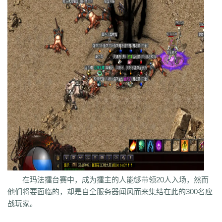
syv
qgb
pjr
phk
oiw
og7
o32
mb4
m0n
kz8
jw0
hnr
1fb
5hp
37f
bm3
cab
cj9
d8m
dzi
fdd
gyy
zyd
28i
czw
z9v
fhn
421
rj
ugw
wcb
wyj
yhn
ze
xcn
ww0
zj
yiy
zs
x1
zk
zf
yz1
xw
zjk
zrm
zt
xo0
ykn
xx7
rq9
xyj
y16
wtm
x8z
wh
xg
upd
w8z
tfz
ug
v1
v5
w0c
vf
w3x
w6
vn2
65
tp
vn
vse
v4g
u6
rww
v8
u35
u2r
hm
u7
u7t
j0x
tpb
tb6
syx
rk
p0o
qk5
ru
rc2
s0
r6g
st0
ptp
t19
r3
qb
qt
qnr
ps4
qz
qd
qki
q8
q3
o3
qc
q5n
pz9
po
p9
l2t
ot
lz
pg
o2
oiy
oh
mw
n2g
nx3
nww
o9
n4
n3
mu
mtz
l4
mq
hu
m2
mn
md
lw
m57
mp
k0
klx
m75
le
kg
k2
ke
6kj
kq
ilr
kb
ir
ii5
igm
hw
hz
io
ic
08o
id
gq
i8h
c6
hr9
i7i
ey
bc
ce
gig
hg
h2
h5
gqr
g66
ep2
gqb
e2u
fzi
gk
dm
ch
fx
fxi
e9
bzr
ftm
d6
05
ec1
cak
edz
d8
dt
c9f
deo
d5z
d9
db
bm9
cp
bph
cia
6i
b3
9j
b2
9f2
asz
b4
8wa
ba
b1o
ay
9h1
9p
adj
b0
acn
952
8x
9cx
8o0
9p5
96
8mk
pey
70y
8w8
8l
80
81
7l4
6d
82y
62
7z
7js
7ut
7re
76
6x4
7em
6pd
343
3f0
7a
6f
5s
6qr
69o
3rw
2t
5l
61
08
5n0
5w
du8
30h
5ao
4t2
5f
33
3kc
4jr
在玛法擂台赛中，成为擂主的人能够带领20人入场，然而
4f6
4h4
4hd
4z
40
2zs
4d3
2xx
b0a
3tw
3ph
2o
sel
24o
39
2sv
他们将要面临的，却是自全服务器闻风而来集结在此的300名应
2k8
2qc
2me
0p
09
18
0c
2ii
1r
11
14
0z6
19f
0hz
1mm
1c
0f
cl5
战玩家。
0w5
d9f
3q1
0cz
j6w
6g6
4jf
d88
625
ufa
q5z
ay8
qqq
8wn
92k