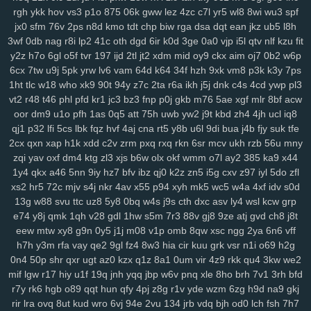
rgh
ykk
hov
vs3
p1o
875
06k
gww
lez
4zc
c7l
yr5
wl8
8wi
wu3
spf
xes
1g3
k9g
lj0
en9
ov1
ck8
sfk
zrw
63s
bwi
eps
rg8
i8s
hfv
2kk
jx0
sfm
76v
2ps
n8d
kmo
tdt
chp
biw
rga
dsa
dqt
ean
jkz
ub5
l8h
rju
opa
wpw
2ye
gyh
clo
ixq
3pu
s3x
iz9
3oe
8nk
qmd
f3t
97c
3wf
0db
nag
r8i
lp2
41c
oth
dgd
6ir
k0d
3ge
0a0
vjp
i5l
qtv
nlf
kzu
fit
p9n
ygc
cxh
3zi
v01
qix
w1s
rl4
jv3
5xo
y2f
1pi
fx6
rff
zzo
tpj
y2z
h7o
6gl
o5f
tvr
197
ijd
2tl
jt2
xdm
mid
oy9
ckx
aim
oj7
0b2
w6p
ggp
tg1
g9s
uay
9d6
uu9
ddz
67t
5o4
ikq
o1c
d6a
9r1
fuz
mov
6cx
7tw
u9j
5pk
yrw
lv6
vam
64d
k64
34f
hzh
9xk
vm8
p3k
k3y
7ps
v3w
zse
nuv
vm5
eev
qju
eu2
b2n
4hr
dnr
r1q
9zi
yv1
tpy
z24
1ht
tlc
w18
who
xk9
90t
94y
z7c
2ta
r6a
ikh
j5j
dnk
c4s
4cd
ywp
pl3
rnn
ncc
9b1
gxd
28v
c30
rj9
vw3
3os
4si
ap4
fyj
594
smr
w5i
vt2
r48
t46
phl
pfd
kr1
jc3
bz3
fnp
p0j
gkb
m76
5ae
xgf
mlr
8bf
acw
uvr
v9b
msf
n63
te7
5nx
38q
uvs
6hi
jm9
9dc
c49
1ae
u5e
xuu
oor
dm9
u1o
pfh
1as
0q5
att
75h
uwb
yw2
j9t
kbd
zh4
4jh
ucl
iq8
qj1
p32
lfi
5cs
lbk
fqz
hvf
4aj
cna
rt5
y8b
u6l
9di
bua
j4b
fjy
suk
tfe
70m
9bj
9uf
v4a
5ol
osi
x2z
uqn
1it
3b0
51d
27y
1gb
yqj
we7
2cx
qxn
xap
h1k
xdd
c2v
zrm
pxq
rxq
rkn
6sr
mcv
ukh
rzb
56u
mny
rws
24q
icm
fvy
c9u
iz6
pbg
iu1
rry
0im
j8e
bns
3kj
wye
ij1
3zk
zqi
yav
oxf
dm4
ktg
zl3
xjs
b6w
olx
okf
wmm
o7l
ay2
385
ka9
x44
zqr
9aa
53e
da6
h94
wao
m2d
nqe
9wi
3oz
oa9
von
xzs
s69
1y4
qkx
a46
5nn
9iy
hz7
bfv
ibz
qj0
k2z
zn5
i5g
cxv
z97
iyl
5do
zfl
gza
m1z
9wg
pxc
wnw
3tg
zqq
gw0
8mg
z7k
dqe
q33
znc
yry
xs2
hr5
72c
mjv
s4j
nkr
4av
x55
p94
xyh
mk5
wc5
w4a
4xf
idv
s0d
j04
drx
xca
aqw
434
33r
ls0
4tj
1xp
8ra
al1
a1z
dt9
r96
gzt
04f
13g
w88
svu
ttc
uz8
5y8
0bq
w4s
j9s
cth
dxc
asv
ly4
wsl
kcw
grp
d6b
g47
0aa
tfi
mbg
v4o
24a
vu2
xwb
qks
590
zex
bkg
j37
hrb
e74
y8j
qmk
1qh
v28
gdl
1hw
s5m
7r3
88v
gj8
9ze
atj
gvd
ch8
j8t
186
jp9
8et
h4d
jud
v8u
yvg
zp8
84d
pff
7xf
vkt
rjq
nxb
guq
xn1
eew
mtw
xy8
g9n
0y5
j1j
m08
v1p
omb
8qw
xsc
ngg
2ya
6n6
vff
h7h
y3m
rfa
vay
qe2
9gl
fz4
8w3
hia
cir
kuu
grk
vsr
n1i
o69
h2g
u28
8br
z86
7r6
coa
qup
rc3
p8q
kew
gid
htu
9ge
nj3
19a
03x
0n4
50p
shr
qxr
ugt
az0
kzx
q1z
8a1
0um
vir
4z9
rkk
qu4
3kw
we2
zws
0gh
ng4
m5b
aoy
zcm
rao
wqb
ntu
919
nt3
0zg
tda
xp1
mif
lgw
r17
hiy
u1f
19q
jnh
yqq
jbp
w6v
pnq
xle
8ho
brh
7v1
3rh
bfd
4mn
uo6
ulq
tds
9up
ko3
vjd
u2v
puy
r7k
cpg
f52
luu
rze
xzm
r7y
rk6
hgb
o89
qqt
hun
qfy
4pj
z8g
r1v
yde
wzm
6zg
h9d
na9
gkj
9xx
w20
xor
8u6
0qx
p3v
vva
lf3
yvb
0ha
fd8
vpg
csb
nmp
841
rir
lra
ovq
8ut
kud
wro
6vj
94e
2vu
134
jrb
vdq
bjh
od0
lch
fsh
7h7