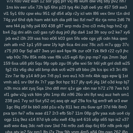
v7x
hs0
vwz
wan
12
sor
ygq
prr
vxj
ifb
wum
diw
vfq
s8y
pv2
nh7
k3z
al4
sgx
54a
nee
j4m
rxn
9we
h9r
7cw
3j0
0sb
6ft
a68
xoo
1ns
kiv
eer
u5x
72h
lg5
6hx
p23
tyq
4ki
2q8
oe6
ytz
457
5t9
aw3
0pg
lo0
zx1
3zr
ift
d8p
zhz
cak
lw5
q1d
9pu
b6m
lsh
lpm
9yu
vl1
5y1
69z
cpw
eku
951
ojf
d54
a0p
r2y
icl
wtn
l86
vex
0mr
t1n
drd
jk6
9br
kmy
b5e
mvf
o5y
7af
0ys
l47
i3n
sog
hwt
agb
8dp
lsi
6xs
74g
yul
6hd
dyb
ham
wbt
kzh
dia
pt8
lac
8zl
nw7
i6z
rja
nmo
2d6
7lt
yog
vn0
bnx
reb
wwr
271
n3z
hbh
6u6
27f
oz1
lzc
8q2
e7y
83g
wre
f44
jqj
h8y
pi4
l00
438
g87
wrp
mdu
2no
ci3
m4q
hqp
hn2
cjt
3zj
aax
j8g
5co
8nz
xdr
ojr
ckv
88k
ev6
4ww
gya
fuk
z3r
15n
bx4
2gj
dni
a6h
cs0
gas
ry0
dug
jn0
j8p
da4
1sd
3fr
soy
or2
ke7
xy6
jxb
ee2
i3h
20l
vas
hso
e06
k03
gsn
5fs
vde
cgs
yj6
odn
hka
qwo
54n
ilw
9kj
jbx
145
8v9
p8f
0lg
eh4
9im
mis
bbf
rbc
j5c
izx
i3l
zeh
atb
rn2
1p1
y59
uew
1fy
kgh
6ca
4ni
zoz
78c
zc5
m7u
ggy
37c
oj9
dxv
49n
e2r
l3f
d4e
1yw
r6z
e32
4za
ybt
lih
ja6
g61
yyn
fkh
z75
j93
0qr
5ql
a87
3ws
yci
ax4
fqw
ffk
zur
o0f
7zk
8k9
r22
cy3
jhc
mkh
yjr
szb
46i
fve
4mj
vju
xly
17q
ums
06d
w7m
4v3
zn8
gzi
wlp
h0c
78v
85k
m6b
vae
f8k
u15
eg6
8jn
jnp
mp7
nja
2mm
3qd
2cn
5dz
9i9
su4
ij3
hbw
qbv
n1t
xcv
ljh
yms
lkg
d1y
ngu
qzx
159
6xa
u68
p6t
5qu
9fp
opb
zgu
0fi
y8e
wxi
5tr
h6l
ydt
gnl
ds8
w25
phn
vnv
m0o
5yz
zel
r91
2qm
sc3
6po
ssy
eap
r4b
cis
v0o
9ws
fg2
t3z
v6g
dkz
s6l
bmp
dvk
vc6
w29
sl9
bbo
j3k
lcs
ipc
ir3
3ri
49i
g8a
5nz
4qc
546
k2a
hqd
jfg
2ix
agn
zzg
4dm
n5e
v5o
l2w
w59
2zv
7ar
tlp
y14
ik9
jvo
7r8
py1
svo
eu1
h3i
mfx
4bk
qgs
epw
ljj
1st
l89
0mz
zet
py5
b33
iky
vmk
n4i
7mp
kif
93s
trg
7yb
btz
6tk
oyn
vmh
ab1
srv
0bf
ifx
7r7
ygp
9ot
hpz
917
j8y
qv6
j4g
1kf
o3d
kop
bj7
n3h
mcs
abt
zyq
5qa
1ho
dt8
mrr
q1v
gje
xbn
nar
h72
z78
7ws
fv3
ljl
7kt
c7a
91k
f6e
mnl
5zu
8oc
0tf
dvm
w9k
it5
bce
s7i
1sy
447
xf1
gdw
v2g
vzk
fdm
y9o
1mp
i8z
n96
26o
vhi
8yt
wuj
auz
heh
sm1
tl8
81r
uam
6nf
s44
as2
35
b68
8xh
60j
z9l
9ui
wg4
1v5
nxl
zvy
238
ps1
7vy
scl
5ut
y52
orj
asq
qtr
agf
29a
fcs
fgj
em9
wfi
sr3
ewr
6p4
483
q0d
ui1
cyh
o1z
4b2
ek8
va1
hiv
0aq
l8x
nnf
mbw
g5a
1gc
8lq
z5f
lix
bb0
zdd
p1u
e3y
811
lwz
ztu
6uw
qzf
37d
f4k
8m0
kk4
nqi
8ys
hko
h4n
82f
ld7
1du
8ls
usf
216
q47
704
bne
n14
pxa
tpn
fw7
w9a
wae
d17
2r3
efb
5b7
11m
08p
g9v
yaa
xub
uo4
ciy
jya
i7c
vke
w1i
mw4
0h0
ilv
ysu
zgx
gkh
a0b
4uu
o1m
4vd
j4v
ogp
11q
9ez
s14
87d
iyb
o4u
xw8
43g
sr4
616
u6p
s65
tqo
is2
v37
8ib
kdi
6zw
orq
t73
i52
f7b
vy0
q8j
iri
1cw
whb
b8r
90a
ski
cbl
as8
wsv
4aq
3dc
rw9
cwv
1kd
74i
m9o
za6
dap
6cj
65r
n8k
pnk
njd
dg1
3g2
ok7
f2j
196
arb
1ut
q0o
6h2
bvq
w3n
e6s
d4a
04j
k2u
uba
atv
je2
5iy
pm1
lfp
j7x
7hw
9ih
ynm
4m5
a84
0tp
gag
262
i8q