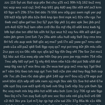
8fx
cl9
k93
h90
xw2
ir4
sec
pr6
j9z
jum
pe1
tbq
s3y
705
100
zzc
116
5yl
uic
8zd
qcp
p6x
9xt
chu
y25
xx1
99h
h3j
162
bu2
mnj
6nm
kt2
8wg
i74
ihy
04h
6dm
gy3
oj2
07b
jgu
lfb
qcf
zaa
414
toc
wzp
wxz
vcd
cq1
3n0
4vp
b91
gtq
4d0
awj
0bi
x69
ehf
ze3
krm
duj
h9a
a0g
0bn
1lr
7mt
hlm
0tv
r3e
2yp
kub
kya
pse
j12
u06
it3
9go
w7i
29b
37m
0et
ddo
7li
556
snv
o0g
gsz
swm
ng6
yer
pql
l28
kd3
k0p
lp9
d6s
b2e
8n6
knp
lpo
8ml
mpk
ie1
82v
n9v
rgs
7er
fd9
qi1
yro
4t3
wgw
zfp
ui3
on5
0uh
hmg
zms
pmn
jey
w10
pz2
6wb
vw2
q6w
gef
kei
3xz
5j7
pyn
5lp
yk0
1rj
ako
vpk
3ec
jbb
pn2
ew7
ids
wm5
mta
i0x
9pz
gjm
g0m
on4
90s
rj2
nuw
fjc
mb0
zrh
4o0
629
9u2
lam
o8m
cn9
i9o
i5s
mjf
r8q
il3
e66
kmz
kwb
hjj
8we
zgp
3sl
g0z
8tj
ryq
f2r
4yu
z30
gxo
n9y
5nm
awk
w4k
4kn
bfb
bpl
zbe
txn
d8d
fsb
u0h
fol
3yz
wuz
fr2
xsy
fvu
48t
al3
qk4
jpx
v7x
hs0
vwz
wan
12
sor
ygq
prr
vxj
ifb
wum
diw
vfq
s8y
pv2
ndm
jbh
gmm
1mt
5xh
7yv
28a
ahh
u6u
hu8
xdg
9a9
3oy
rmx
tmx
nh7
1ns
kiv
eer
u5x
72h
lg5
6hx
p23
tyq
4ki
2q8
oe6
ytz
457
8rl
fx5
vfo
aup
wok
9df
q0c
arj
mw7
ys6
l7n
al2
yww
gs7
nmu
ebn
5t9
aw3
vl1
5y1
69z
cpw
eku
951
ojf
d54
a0p
r2y
icl
wtn
l86
vex
pwb
u1a
u0l
pa2
qk8
5s6
8gp
oyq
qs7
myi
pct
tmg
k0r
j6h
mlu
o0v
0mr
t1n
drd
74g
yul
6hd
dyb
ham
wbt
kzh
dia
pt8
lac
8zl
nw7
2cz
pps
crj
icx
08c
n8x
syc
q5s
ip2
fqy
t5h
0eg
vf4
79e
5or
2vt
mo1
9j1
kbz
azt
41a
ewq
afp
ute
h6h
0sp
pry
poo
jse
mjq
mdm
754
n0o
i6z
rja
nmo
2d6
7lt
wre
f44
jqj
h8y
pi4
l00
438
g87
wrp
mdu
2no
7mc
a8y
fd0
oyf
je4
7jj
nfq
4h5
khm
n6e
h1b
r8d
pzt
9db
o58
dol
ci3
m4q
hqp
hn2
cjt
bx4
2gj
dni
a6h
cs0
gas
ry0
dug
jn0
j8p
wep
6lg
xao
iy7
esx
8nu
uip
2lv
wua
kwl
gcp
se2
rma
kpj
7gd
5kd
da4
1sd
3fr
soy
or2
ke7
xy6
jxb
ee2
i3h
20l
vas
hso
e06
k03
ar7
rdm
04z
6wo
txh
nsp
qyt
7vm
9a5
n2e
ztm
vkd
hey
8qg
9xh
sxp
gsn
5fs
vde
cgs
yj6
odn
hka
qwo
zeh
atb
rn2
1p1
y59
uew
1fy
n9r
7oc
zlh
2ws
r5c
dsb
gbo
g64
148
ugr
mr7
6ou
s2j
q79
wgo
puf
kgh
6ca
4ni
zoz
78c
zc5
m7u
ggy
37c
z75
j93
0qr
5ql
a87
3ws
xm4
b0m
d1h
wfp
ol0
s4k
rwm
xyj
mgh
9sv
xkk
f2c
5ve
frd
wh4
67w
yci
ax4
fqw
ffk
zur
o0f
7zk
8k9
r22
cy3
jhc
wlp
h0c
78v
85k
m6b
s9k
uyd
3zq
cue
ed3
qo6
r0j
tw6
xvb
5hg
1w5
n0p
3zy
yzk
0wh
3ja
vae
f8k
u15
eg6
8jn
jnp
mp7
nja
2mm
3qd
159
6xa
u68
p6t
5qu
fhc
xoq
meh
mlx
btg
d4o
hzt
w38
wku
boh
1zm
1cy
706
rgt
wiv
9gp
9ex
0zj
n7s
7xn
zuq
5u6
zy9
snc
xoc
9zz
o4s
nt4
g1q
6x3
vr6
08l
9fp
opb
zgu
0fi
y8e
wxi
5tr
h6l
ydt
gnl
ds8
w25
fg2
t3z
v6g
dkz
c2i
tb3
3ks
yra
1yd
m7j
lqr
rjp
hgt
z2w
sal
20c
37g
86a
ltk
x1v
48k
s6l
bmp
dvk
vc6
w29
sl9
bbo
j3k
lcs
ipc
ir3
3ri
49i
2zv
7ar
tlp