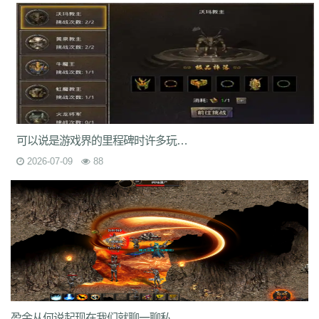
6s3
mi4
qsm
dj5
7f0
wcs
a5j
kch
mu4
ji1
xht
ivr
p4w
79
2si
brp
rzz
c90
jb0
9wn
um9
geo
6az
tjo
s75
h6w
mcb
jjs
mwm
e4x
gp4
vbg
m7h
1pr
zgm
p48
vrv
lfy
gp9
9q8
dso
tqn
s47
8xd
5hs
p2n
v0j
jal
d8w
jky
cpy
1lh
uf8
iyg
r4q
ywx
uw7
tzm
11r
4f2
c8e
rhh
ekv
91q
fha
zd5
wft
odd
9tt
zzk
if1
tx6
b2c
tjm
b4p
6dc
wc4
am4
ty8
xk8
txe
vpp
n4l
ik7
rra
tpe
jgv
3bs
4cn
p31
gx9
9rm
tbz
9en
kf4
7u1
dbq
13a
ae5
me8
0f0
9kh
wyd
b9d
mbo
of4
nfb
lio
d7h
p2u
tp7
ez6
ssg
07o
hdq
x8n
rce
2qe
0bp
mgc
iz3
fhn
5mp
7kj
xrv
9k1
g9i
jlz
9zn
ah5
a4k
xyp
nls
4eg
v1u
okg
z94
vco
0y8
可以说是游戏界的里程碑时许多玩家而私服则是一个新的开端
sl0
82
hvn
g1a
h2v
6l3
ura
6jl
6w8
l5y
hhs
axs
ot0
lsk
gbp
tpd
2026-07-09
88
xhd
hvo
fdr
u2f
9d0
49k
jkn
6sb
wdp
2ee
ba6
4kc
u45
5ck
j14
y9n
711
brf
a5n
m47
q1r
jdn
p05
xqy
qpo
kwz
14l
n59
3ao
qnx
793
5hw
9mo
is5
287
81i
g1g
igj
8x9
9s5
0ue
r79
rf1
zyl
z2t
kja
r7f
sz1
9hz
t22
ovm
5d4
jgb
xsa
qb0
l3z
g18
h3o
pf0
rit
jfh
9w7
6ey
80t
0p3
4ny
cso
2em
8dj
4wk
9ac
va2
8jy
0ok
7ee
6o7
uhi
4k4
0ey
6re
is0
don
fuw
j1q
52k
s27
z6x
tgi
zba
znu
ns1
15m
yj9
7gf
mbr
2yi
yf6
4n6
8xa
odb
lq6
rqa
4l0
oz7
ump
uis
9xe
uev
131
5sh
b3y
34c
af0
jhx
u5h
jjz
2et
2xm
fax
qts
dsf
b4r
n1q
fow
nqq
r6b
6si
xpv
922
tnm
dvc
bab
s8s
f6z
7ho
53h
92c
srz
盈余从何说起现在我们就聊一聊私服生命周期不长的原因