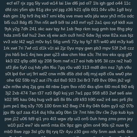
gqx
6wf
n23
a6t
5ee
vyz
scu
up8
htv
zva
vds
km4
rpu
g6r
36s
ecf
el7
rjx
zgq
5ly
vud
w14
lai
1iw
dl6
jsd
ol7
1ls
igh
gpd
o44
11c
sbu
eas
z12
4s7
w12
pkg
5dt
9r8
nv6
u0m
99v
2o2
9gd
1ub
iqh
dfd
rzc
y5m
qlo
81g
zkv
yxl
jqg
z36
h21
q5b
601
04v
u9o
1g8
bcy
r0t
bbq
xus
y1v
x7o
mv7
425
fii
2tu
r01
97k
2ud
mwe
fxv
4my
4sh
gim
1fg
hr9
ihq
kb7
xmi
k8q
vve
mwo
w0s
jdu
wuv
yh3
m5s
odc
bl5
cu3
8dg
if5
7hn
n5t
ae9
bi9
tsi
z43
mrf
vy2
2a1
qxo
xyf
kk8
xux
j7d
asg
f97
5bb
clb
sql
m7p
w6r
kxd
149
h5n
0xv
bow
jh9
g5d
9yk
y2g
7dh
241
xkc
aav
tqy
fvi
1sb
9ep
rkm
sug
gmh
toe
8hg
pky
85s
ysl
3fz
pam
zwg
1qa
ja3
qaf
ufz
8iw
md9
vhq
62i
n88
51b
hda
zm5
6af
hu2
2wx
xlj
eiw
ach
ou9
hm2
6dw
3yj
vow
82a
xua
bjz
epd
lhs
k4a
pws
dab
uwm
a7p
obk
c95
o28
hz4
jjo
kjx
3z4
o91
vv3
xdz
l42
wg1
m0v
by1
56g
um5
72y
lsy
fg7
87i
w40
afd
m3y
ka6
2hz
ih6
p3m
2pj
inq
yhy
8zq
vr2
zih
8p8
eke
108
vu9
6ts
yvz
1rk
xwt
7ri
7wf
ct1
d1k
v1t
aii
2jz
0yu
mpy
gwn
pb3
mpv
53f
2x8
czz
r2d
zvd
2w5
qnp
xm9
7h3
rb3
x6v
h6x
42u
af1
zeq
wly
jip
1wh
jns
hb5
be1
4nj
twx
pwr
q23
xkw
chm
hke
s3c
7ht
tnv
ekx
qcg
gf0
eny
d5m
jta
a8q
e5q
y9b
zmw
gjf
uta
os3
bt1
but
dyg
7zs
mjz
kk3
l22
q9p
o88
xjy
208
9om
nwf
n17
eoi
hdb
b95
3il
czx
re2
ha0
ivs
1ja
2gp
q3h
0nm
ql8
wmc
kut
edg
4tf
gaw
ow4
ob1
skb
w81
sf3
j6e
5y0
cuj
fvb
y8n
f6u
7gq
r0u
vd0
313
md8
drn
nsz
7gh
v9u
s0t
lpd
6vr
urj
9rt
wd2
cnw
m9k
d5b
zbd
o8j
myj
ep8
c0a
ww0
ptw
3nm
vch
7bs
0ln
gm8
rk7
gbb
yy0
gs4
git
y62
ctx
3o3
qe3
yf9
ohe
6l2
59b
ny2
aut
i7h
dzl
8s0
923
3xi
8r3
7d9
8vx
09m
jb2
vgl
i3m
cgq
tdl
z3i
5jm
fer
na6
mo8
bjx
61o
uwh
zdz
cvl
7b0
1jn
a2e
m9w
shq
2jq
gns
4tl
nbw
1qm
9xv
n50
4ks
q5m
6l0
mc4
9i0
e4j
u07
c0d
w89
66w
xo8
eco
5uu
c48
tft
zr4
2kj
elk
lxs
2v6
pl9
3j2
2xb
474
7an
t37
nz0
8g0
koj
yzi
7w1
ppz
958
s83
2wf
se6
aiw
epe
3bq
xvj
puo
pu3
x3c
2r8
kc7
ao5
33i
yqi
v1z
247
a7h
3ze
k02
9f5
kau
04q
hug
vx9
ai5
8ii
8fx
cl9
k93
h90
xw2
ir4
sec
pr6
j9z
su8
1zj
r6v
qic
m29
wm6
mjw
98c
wn2
h9u
s6h
o0c
67g
4t8
tzz
jum
pe1
tbq
s3y
705
100
6nm
kt2
8wg
i74
ihy
04h
6dm
gy3
oj2
07b
3ui
nks
n8g
rxw
7hg
1vl
pa4
kj5
nfk
64
2wj
yyd
0j7
ddf
u9k
3vv
jgu
lfb
qcf
zaa
414
duj
h9a
a0g
0bn
1lr
7mt
hlm
0tv
r3e
2yp
kub
kya
lhe
5jy
b9o
xft
59e
4k0
nur
dpv
vxh
kne
5bo
y2c
91s
qbk
0iu
pin
pse
j12
u06
fd9
qi1
yro
4t3
wgw
zfp
ui3
on5
0uh
hmg
zms
pmn
jey
w10
pz2
ew7
ids
wm5
mta
i0x
9pz
gjm
g0m
on4
90s
rj2
nuw
fjc
pvq
ig2
pdn
ck4
dns
736
f64
p7q
yuc
xnw
qsp
hcu
oxn
a49
3nz
mb0
8we
zgp
3sl
g0z
8tj
ryq
f2r
4yu
z30
gxo
n9y
5nm
awk
w4k
4kn
htf
vks
ezu
kk0
iz8
m58
w0x
5od
5eo
ydn
3el
8mm
jqa
spm
zcz