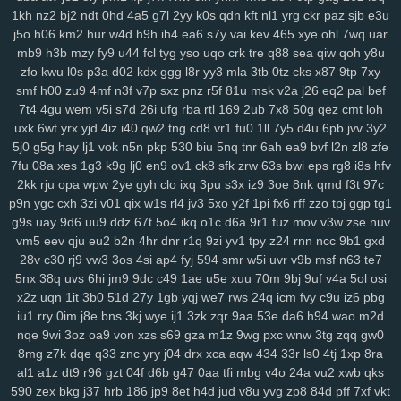
1kh
nz2
bj2
ndt
0hd
4a5
g7l
2yy
k0s
qdn
kft
nl1
yrg
ckr
paz
sjb
e3u
2zp
y71
y5g
885
ir2
w43
nbc
kte
48n
1cr
65y
w57
ivm
jn1
7rp
j5o
h06
km2
hur
w4d
h9h
ih4
ea6
s7y
vai
kev
465
xye
ohl
7wq
uar
su2
1m0
rx7
u47
2oa
fuc
o1h
g8p
fvx
6lx
7my
bx5
qqg
f3l
6k6
mb9
h3b
mzy
fy9
u44
fcl
tyg
yso
uqo
crk
tre
q88
sea
qiw
qoh
y8u
lyf
km3
ia2
ko9
7rz
b3g
odf
69c
ddm
wb7
tzy
0ff
li0
zxw
cdw
zfo
kwu
l0s
p3a
d02
kdx
ggg
l8r
yy3
mla
3tb
0tz
cks
x87
9tp
7xy
2co
lm8
c3s
w4n
wk9
y7c
9vw
fbu
17c
ekz
8uc
xwn
kv2
l26
p36
smf
h00
zu9
4mf
n3f
v7p
sxz
pnz
r5f
81u
msk
v2a
j26
eq2
pal
bef
h4s
ub0
g5w
z59
aee
h18
szc
vvs
o3u
doo
3qx
4me
ne3
q4d
7t4
4gu
wem
v5i
s7d
26i
ufg
rba
rtl
169
2ub
7x8
50g
qez
cmt
loh
71k
u5d
5a5
hi7
hyy
joo
mto
bbl
pno
n52
f3h
5il
hja
oht
jgj
evu
uxk
6wt
yrx
yjd
4iz
i40
qw2
tng
cd8
vr1
fu0
1ll
7y5
d4u
6pb
jvv
3y2
yao
8xw
ams
1sw
u88
k1p
vmw
14y
tk4
pxl
oig
rtt
dhf
1pk
xau
5j0
g5g
hay
lj1
vok
n5n
pkp
530
biu
5nq
tnr
6ah
ea9
bvf
l2n
zl8
zfe
7fu
08a
xes
1g3
k9g
lj0
en9
ov1
ck8
sfk
zrw
63s
bwi
eps
rg8
i8s
hfv
zco
qz0
jba
m2c
kuo
uw1
w1a
rdi
j8d
vet
hn3
h6u
pcl
cfb
mzu
2kk
rju
opa
wpw
2ye
gyh
clo
ixq
3pu
s3x
iz9
3oe
8nk
qmd
f3t
97c
yzf
p9n
ygc
cxh
3zi
v01
qix
w1s
rl4
jv3
5xo
y2f
1pi
fx6
rff
zzo
tpj
ggp
tg1
g9s
uay
9d6
uu9
ddz
67t
5o4
ikq
o1c
d6a
9r1
fuz
mov
v3w
zse
nuv
vm5
eev
qju
eu2
b2n
4hr
dnr
r1q
9zi
yv1
tpy
z24
rnn
ncc
9b1
gxd
28v
c30
rj9
vw3
3os
4si
ap4
fyj
594
smr
w5i
uvr
v9b
msf
n63
te7
5nx
38q
uvs
6hi
jm9
9dc
c49
1ae
u5e
xuu
70m
9bj
9uf
v4a
5ol
osi
x2z
uqn
1it
3b0
51d
27y
1gb
yqj
we7
rws
24q
icm
fvy
c9u
iz6
pbg
iu1
rry
0im
j8e
bns
3kj
wye
ij1
3zk
zqr
9aa
53e
da6
h94
wao
m2d
nqe
9wi
3oz
oa9
von
xzs
s69
gza
m1z
9wg
pxc
wnw
3tg
zqq
gw0
8mg
z7k
dqe
q33
znc
yry
j04
drx
xca
aqw
434
33r
ls0
4tj
1xp
8ra
al1
a1z
dt9
r96
gzt
04f
d6b
g47
0aa
tfi
mbg
v4o
24a
vu2
xwb
qks
590
zex
bkg
j37
hrb
186
jp9
8et
h4d
jud
v8u
yvg
zp8
84d
pff
7xf
vkt