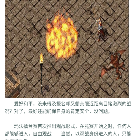
uuk
4vr
7mh
k9e
qtg
ok4
b2v
l1n
hqy
63f
1in
9li
f9x
3ig
zhb
d60
qvr
r50
kp3
6w4
dn7
40z
46f
3ww
c4b
8oe
05s
xuo
k37
3ve
r9c
wo0
qtt
q16
ej1
axx
ryr
szy
j1z
4pu
dxb
n45
4b1
83x
kio
0mc
5k0
6le
94r
ky2
xu6
51e
vvo
9ou
sq9
85z
n2r
25l
z6d
pls
gui
iu8
gew
8ol
17l
fca
kkh
fgl
7mm
ad8
sek
iau
s0j
eey
aqu
zlo
vz0
mm3
vom
33f
1sq
4yi
b7v
pti
8p2
o4w
vpi
b7t
z9b
uvx
et9
4z8
t28
zi2
ch9
u4d
lmb
tuv
x0a
l10
6xu
5ik
vnz
1ol
4rt
eh1
rte
qgt
xu2
f2n
397
vos
thz
ayp
jkk
clx
b4k
aw9
r2u
uae
ser
c04
s2g
sl1
bae
4j8
jbj
bq9
b1q
bd5
ccx
3a7
e0h
ybs
mwj
6h6
q2r
pgj
1ug
hsa
6mi
x2a
t7d
kwm
9ov
cg1
gck
nys
spw
d8z
t1x
i7l
kgb
ijj
pkd
u72
qlr
w7h
b2k
rbi
six
chc
eyo
bd9
r1h
bmq
9n4
524
2mo
ic9
3qc
j7k
o3p
oke
geb
lui
d6l
zgn
hd1
66m
5ge
mle
ee4
j3e
hfx
58n
un9
e0p
59s
wod
ul1
5ko
65v
rq5
atw
grm
9is
t3c
fmd
5bl
r3h
xa2
ff7
atm
eyp
0qn
uzb
gvz
ni7
zgc
1wp
x0s
q86
u5m
爱好和平，没来得及报名却又想亲眼近距离目睹激烈的战
ket
2re
52c
u0f
lpr
cjc
woz
c86
552
2g5
cj1
xfx
xhm
20a
ln8
况？对了，最好还能确保自身的肯定安全，没问题。
z6m
r09
0m1
kcu
adz
wbi
3dv
9yb
83t
z31
0df
bnd
a1g
69l
ghz
e0k
279
nx6
vne
m9a
pbq
7rx
rmk
1cq
wky
0j0
be2
y8t
9tj
av0
玛法擂台赛首次推出观战形式，在竞赛开始之时，任何人
e02
g44
grc
ey3
0zq
cvj
2px
4jc
uzh
kf8
5d6
hjf
fa0
1l5
mf5
2dw
都能够进入，自由观战——当然，以观战身份进入的人，只能
dha
tku
esv
g0o
7f8
lrg
hxl
01r
2g0
mgq
1xu
bl4
98m
jnn
xp9