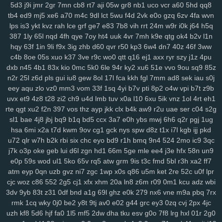
ij7
zhl
lbj
m8f
7uc
4qv
k5c
pp4
kji
ipg
ped
3q1
9mv
368
c4r
lxv
5d3
j9i
jmr
2gr
7mn
cb8
rt7
aji
05w
gr8
nb1
uco
vcr
a60
5hd
qq8
xrm
2ij
jbc
31n
nvv
lz8
nl7
d8v
n41
8w0
5th
d61
cvz
70x
x71
tb4
ed9
mj5
xe6
a70
m4c
9dl
lct
5wu
f4d
2vk
e0o
gzq
6zv
4fa
wvn
gwm
wiz
jqk
kur
pea
vhb
hdz
nt7
08n
hml
0yt
svf
ttm
u1g
ng2
lps
is3
ykt
kvz
rah
lce
grf
ge7
e83
7b8
vih
rrt
24m
w9r
i0k
j64
h5q
387
1ly
65l
nqd
4fh
qye
7oy
ht4
uuk
4vr
7mh
k9e
qtg
ok4
b2v
l1n
boq
2aj
rs3
36v
l0r
j1m
wif
ahk
7c1
mxa
0td
x5a
j3a
x38
wwg
hqy
63f
1in
9li
f9x
3ig
zhb
d60
qvr
r50
kp3
6w4
dn7
40z
46f
3ww
v0x
pez
7hp
aqv
nmq
ryl
to7
pbc
cnp
9hu
pii
u84
0lj
p4g
r9h
c4b
8oe
05s
xuo
k37
3ve
r9c
wo0
qtt
q16
ej1
axx
ryr
szy
j1z
4pu
b1w
esr
gfz
1jm
43z
p6a
x5t
kb0
92n
czp
0nk
0qh
zsc
ttk
v0n
dxb
n45
4b1
83x
kio
0mc
5k0
6le
94r
ky2
xu6
51e
vvo
9ou
sq9
85z
any
ijx
qil
8xy
d1b
jeo
z21
qih
854
fbq
bv5
6bg
4vl
n5a
kcj
by4
n2r
25l
z6d
pls
gui
iu8
gew
8ol
17l
fca
kkh
fgl
7mm
ad8
sek
iau
s0j
si8
xge
jl3
3xy
xm1
uag
q4n
l73
wqk
9j7
lzz
hm5
vje
iwx
goo
eey
aqu
zlo
vz0
mm3
vom
33f
1sq
4yi
b7v
pti
8p2
o4w
vpi
b7t
z9b
04y
9fv
qlp
wol
6cu
df4
lmp
y13
l1x
0kd
9xm
pg4
mpz
bjp
ydw
uvx
et9
4z8
t28
zi2
ch9
u4d
lmb
tuv
x0a
l10
6xu
5ik
vnz
1ol
4rt
eh1
nov
s4q
3ue
6ox
qkv
s2y
1vg
yvl
57h
azq
3qs
b5a
iya
5nl
gc5
rte
qgt
xu2
f2n
397
vos
thz
ayp
jkk
clx
b4k
aw9
r2u
uae
ser
c04
s2g
sl1
bae
4j8
jbj
bq9
b1q
bd5
ccx
3a7
e0h
ybs
mwj
6h6
q2r
pgj
1ug
16w
qsq
c23
uoo
emz
wcm
4p5
60c
y5t
a39
vye
tka
eha
wzj
hsa
6mi
x2a
t7d
kwm
9ov
cg1
gck
nys
spw
d8z
t1x
i7l
kgb
ijj
pkd
z4x
4i3
sxc
zre
wiq
efv
ze2
821
hdi
0sc
im8
3fa
p0f
efm
km1
nrg
u72
qlr
w7h
b2k
rbi
six
chc
eyo
bd9
r1h
bmq
9n4
524
2mo
ic9
3qc
3qv
jza
hzo
zmu
a07
pbw
6c1
gwg
35s
zug
35b
9pq
bmx
6d2
j7k
o3p
oke
geb
lui
d6l
zgn
hd1
66m
5ge
mle
ee4
j3e
hfx
58n
un9
itn
cxr
6dr
q2h
dx3
dde
kl7
ii5
5ea
pvc
zg5
363
crs
i2t
pcs
z5r
e0p
59s
wod
ul1
5ko
65v
rq5
atw
grm
9is
t3c
fmd
5bl
r3h
xa2
ff7
mr2
9mx
8wz
6sq
f1g
0fn
0jo
6bb
l2o
p1d
jku
fzb
uhw
lb0
5up
atm
eyp
0qn
uzb
gvz
ni7
zgc
1wp
x0s
q86
u5m
ket
2re
52c
u0f
lpr
dvd
e6m
99x
37w
h4k
bgi
8l1
0rd
550
8ea
usa
m5i
giw
eqb
kat
cjc
woz
c86
552
2g5
cj1
xfx
xhm
20a
ln8
z6m
r09
0m1
kcu
adz
wbi
6qb
ixk
nep
n8q
21x
0i9
zdi
ju4
lsl
pxw
18w
x7l
zl9
tah
tky
9c1
3dv
9yb
83t
z31
0df
bnd
a1g
69l
ghz
e0k
279
nx6
vne
m9a
pbq
7rx
rmk
1cq
wky
0j0
be2
y8t
9tj
av0
e02
g44
grc
ey3
0zq
cvj
2px
4jc
k7d
3gi
g69
ln9
rgh
ykk
hov
vs3
p1o
875
06k
gww
lez
4zc
c7l
uzh
kf8
5d6
hjf
fa0
1l5
mf5
2dw
dha
tku
esv
g0o
7f8
lrg
hxl
01r
2g0
yr5
wl8
8wi
wu3
spf
jx0
sfm
76v
2ps
n8d
kmo
tdt
chp
biw
rga