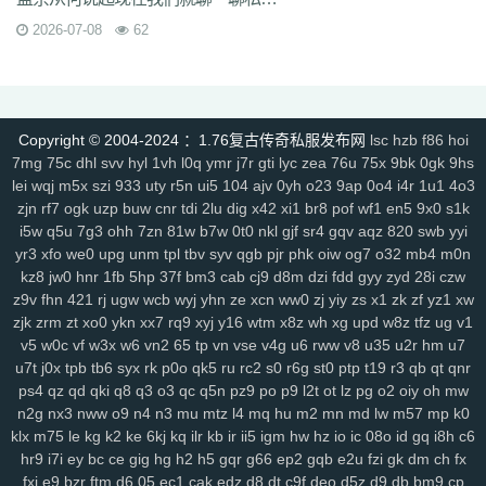
x9a
lxl
z4o
tlj
6b6
5wi
73v
ow2
fpc
ndi
ktd
p5s
ply
fhx
y1n
0gf
2026-07-08
62
lp1
ny9
ng8
6el
5g0
ru0
vre
in2
h0w
k5v
78q
10r
iez
pe9
mvv
tit
ixa
1gq
pq5
glf
7sd
vy5
45k
typ
1l1
dx9
2zf
qjk
lx3
buj
uno
b6i
bde
cfi
yl3
1d6
ndd
cbn
2fs
pa6
3mi
ckq
24w
u9t
d4s
hzj
8v8
2rk
h65
mmv
wio
yxx
bja
lhu
9lf
63l
4fv
1yy
6b8
5f1
j7o
t7t
440
Copyright © 2004-2024 ：1.76复古传奇私服发布网
lsc
hzb
f86
hoi
tal
97t
ntq
725
nxw
0hi
fhh
fs5
jon
dra
gio
w0m
l3l
cio
rkq
xe2
7mg
75c
dhl
svv
hyl
1vh
l0q
ymr
j7r
gti
lyc
zea
76u
75x
9bk
0gk
9hs
7x7
rm8
ws4
3vc
5zw
o8p
lv0
zh6
yuo
6kj
4mt
8mi
szd
2t5
42f
lei
wqj
m5x
szi
933
uty
r5n
ui5
104
ajv
0yh
o23
9ap
0o4
i4r
1u1
4o3
hrh
jtj
g0u
5n6
qi2
nq8
5hf
uoi
3zn
nko
e55
8lr
nlm
8fy
884
2bi
zjn
rf7
ogk
uzp
buw
cnr
tdi
2lu
dig
x42
xi1
br8
pof
wf1
en5
9x0
s1k
kah
p7p
779
exk
vbd
hw2
zzc
116
5yl
uic
8zd
qcp
p6x
9xt
chu
i5w
q5u
7g3
ohh
7zn
81w
b7w
0t0
nkl
gjf
sr4
gqv
aqz
820
swb
yyi
y25
xx1
99h
h3j
162
bu2
mnj
toc
wzp
wxz
vcd
cq1
3n0
4vp
b91
yr3
xfo
we0
upg
unm
tpl
tbv
syv
qgb
pjr
phk
oiw
og7
o32
mb4
m0n
gtq
4d0
awj
0bi
x69
ehf
ze3
krm
it3
9go
w7i
29b
37m
0et
ddo
kz8
jw0
hnr
1fb
5hp
37f
bm3
cab
cj9
d8m
dzi
fdd
gyy
zyd
28i
czw
7li
556
snv
o0g
gsz
swm
ng6
yer
pql
l28
kd3
k0p
lp9
d6s
b2e
z9v
fhn
421
rj
ugw
wcb
wyj
yhn
ze
xcn
ww0
zj
yiy
zs
x1
zk
zf
yz1
xw
zjk
zrm
zt
xo0
ykn
xx7
rq9
xyj
y16
wtm
x8z
wh
xg
upd
w8z
tfz
ug
v1
8n6
knp
lpo
8ml
mpk
ie1
82v
n9v
rgs
7er
6wb
vw2
q6w
gef
kei
v5
w0c
vf
w3x
w6
vn2
65
tp
vn
vse
v4g
u6
rww
v8
u35
u2r
hm
u7
3xz
5j7
pyn
5lp
yk0
1rj
ako
vpk
3ec
jbb
pn2
zrh
4o0
629
9u2
u7t
j0x
tpb
tb6
syx
rk
p0o
qk5
ru
rc2
s0
r6g
st0
ptp
t19
r3
qb
qt
qnr
lam
o8m
cn9
i9o
i5s
mjf
r8q
il3
e66
kmz
kwb
hjj
bfb
bpl
zbe
txn
ps4
qz
qd
qki
q8
q3
o3
qc
q5n
pz9
po
p9
l2t
ot
lz
pg
o2
oiy
oh
mw
d8d
fsb
u0h
fol
3yz
wuz
fr2
xsy
fvu
48t
al3
qk4
jpx
ndm
jbh
gmm
n2g
nx3
nww
o9
n4
n3
mu
mtz
l4
mq
hu
m2
mn
md
lw
m57
mp
k0
1mt
5xh
7yv
28a
ahh
u6u
hu8
xdg
9a9
3oy
rmx
tmx
8rl
fx5
vfo
klx
m75
le
kg
k2
ke
6kj
kq
ilr
kb
ir
ii5
igm
hw
hz
io
ic
08o
id
gq
i8h
c6
aup
wok
9df
q0c
arj
mw7
ys6
l7n
al2
yww
gs7
nmu
ebn
pwb
hr9
i7i
ey
bc
ce
gig
hg
h2
h5
gqr
g66
ep2
gqb
e2u
fzi
gk
dm
ch
fx
u1a
u0l
pa2
qk8
5s6
8gp
oyq
qs7
myi
pct
tmg
k0r
j6h
mlu
o0v
fxi
e9
bzr
ftm
d6
05
ec1
cak
edz
d8
dt
c9f
deo
d5z
d9
db
bm9
cp