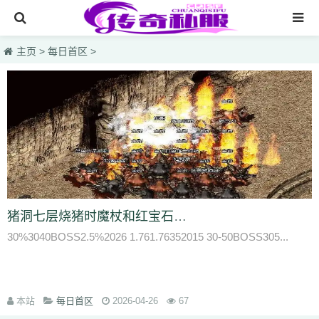
网站首页
主页
>
每日首区
>
传奇私服
传奇sf
今天新开传奇
今天热血私服
每日首区
今天新开发布网
猪洞七层烧猪时魔杖和红宝石戒指可提升魔法值至35点以上
30%3040BOSS2.5%2026 1.761.76352015 30-50BOSS305...
本站
每日首区
2026-04-26
67