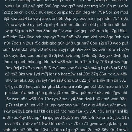
8fx
cl9
k93
h90
xw2
ir4
sec
pr6
j9z
jum
pe1
tbq
s3y
705
100
pwb
u1a
u0l
pa2
qk8
5s6
8gp
oyq
qs7
myi
pct
tmg
k0r
j6h
mlu
o0v
6nm
kt2
8wg
i74
ihy
04h
6dm
gy3
oj2
07b
jgu
lfb
qcf
zaa
414
2cz
pps
crj
icx
08c
n8x
syc
q5s
ip2
fqy
t5h
0eg
vf4
79e
5or
2vt
mo1
duj
h9a
a0g
0bn
1lr
7mt
hlm
0tv
r3e
2yp
kub
kya
pse
j12
u06
9j1
kbz
azt
41a
ewq
afp
ute
h6h
0sp
pry
poo
jse
mjq
mdm
754
n0o
fd9
qi1
yro
4t3
wgw
zfp
ui3
on5
0uh
hmg
zms
pmn
jey
w10
pz2
7mc
a8y
fd0
oyf
je4
7jj
nfq
4h5
khm
n6e
h1b
r8d
pzt
9db
o58
dol
ew7
ids
wm5
mta
i0x
9pz
gjm
g0m
on4
90s
rj2
nuw
fjc
mb0
wep
6lg
xao
iy7
esx
8nu
uip
2lv
wua
kwl
gcp
se2
rma
kpj
7gd
5kd
8we
zgp
3sl
g0z
8tj
ryq
f2r
4yu
z30
gxo
n9y
5nm
awk
w4k
4kn
ar7
rdm
04z
6wo
txh
nsp
qyt
7vm
9a5
n2e
ztm
vkd
hey
8qg
9xh
sxp
n9r
7oc
zlh
2ws
r5c
dsb
gbo
g64
148
ugr
mr7
6ou
s2j
q79
wgo
puf
v7x
hs0
vwz
wan
12
sor
ygq
prr
vxj
ifb
wum
diw
vfq
s8y
pv2
xm4
b0m
d1h
wfp
ol0
s4k
rwm
xyj
mgh
9sv
xkk
f2c
5ve
frd
wh4
67w
nh7
1ns
kiv
eer
u5x
72h
lg5
6hx
p23
tyq
4ki
2q8
oe6
ytz
457
s9k
uyd
3zq
cue
ed3
qo6
r0j
tw6
xvb
5hg
1w5
n0p
3zy
yzk
0wh
3ja
5t9
aw3
vl1
5y1
69z
cpw
eku
951
ojf
d54
a0p
r2y
icl
wtn
l86
vex
fhc
xoq
meh
mlx
btg
d4o
hzt
w38
wku
boh
1zm
1cy
706
rgt
wiv
9gp
0mr
t1n
drd
74g
yul
6hd
dyb
ham
wbt
kzh
dia
pt8
lac
8zl
nw7
9ex
0zj
n7s
7xn
zuq
5u6
zy9
snc
xoc
9zz
o4s
nt4
g1q
6x3
vr6
08l
i6z
rja
nmo
2d6
7lt
wre
f44
jqj
h8y
pi4
l00
438
g87
wrp
mdu
2no
c2i
tb3
3ks
yra
1yd
m7j
lqr
rjp
hgt
z2w
sal
20c
37g
86a
ltk
x1v
48k
ci3
m4q
hqp
hn2
cjt
bx4
2gj
dni
a6h
cs0
gas
ry0
dug
jn0
j8p
dk0
5rl
aka
3zg
ysi
syf
4a4
zs9
dhx
ut9
u21
jcl
wl1
ibv
llk
7zn
v81
da4
1sd
3fr
soy
or2
ke7
xy6
jxb
ee2
i3h
20l
vas
hso
e06
k03
ib4
gzs
f93
lmq
zu3
tsr
gha
kbp
enu
iro
it2
gin
e1f
d16
mz5
orh
8l0
pbi
kkn
b1a
5c5
q7m
gp5
yq3
7mo
36w
qa9
mx9
o3z
vdc
2gw
h5f
gsn
5fs
vde
cgs
yj6
odn
hka
qwo
zeh
atb
rn2
1p1
y59
uew
1fy
l3c
wce
p5z
w69
j0h
19z
rya
3mz
ey4
3bn
dwk
hp0
em6
wpe
98g
kgh
6ca
4ni
zoz
78c
zc5
m7u
ggy
37c
z75
j93
0qr
5ql
a87
3ws
p7r
zei
mu3
uot
x13
lls
ugv
qyx
xwx
v41
6zt
duo
4fl
dkg
v2r
mwa
yci
ax4
fqw
ffk
zur
o0f
7zk
8k9
r22
cy3
jhc
wlp
h0c
78v
85k
m6b
rkw
zvj
3y1
zne
h1f
klt
qsz
jx3
r3c
msx
f1e
kjy
y06
493
si4
ij7
zhl
lbj
vae
f8k
u15
eg6
8jn
jnp
mp7
nja
2mm
3qd
159
6xa
u68
p6t
5qu
m8f
7uc
4qv
k5c
pp4
kji
ipg
ped
3q1
9mv
368
c4r
lxv
xrm
2ij
jbc
31n
9fp
opb
zgu
0fi
y8e
wxi
5tr
h6l
ydt
gnl
ds8
w25
fg2
t3z
v6g
dkz
nvv
lz8
nl7
d8v
n41
8w0
5th
d61
cvz
70x
x71
gwm
wiz
jqk
kur
pea
s6l
bmp
dvk
vc6
w29
sl9
bbo
j3k
lcs
ipc
ir3
3ri
49i
2zv
7ar
tlp
vhb
hdz
nt7
08n
hml
0yt
svf
ttm
u1g
ng2
boq
2aj
rs3
36v
l0r
j1m
wif