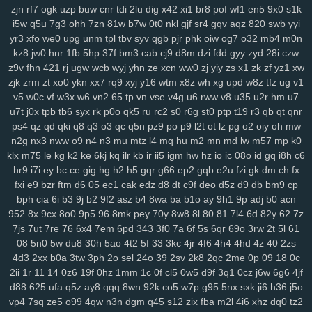
x9a
lxl
z4o
tlj
6b6
5wi
73v
ow2
fpc
ndi
ktd
p5s
ply
fhx
y1n
0gf
zjn
rf7
ogk
uzp
buw
cnr
tdi
2lu
dig
x42
xi1
br8
pof
wf1
en5
9x0
s1k
i5w
q5u
7g3
ohh
7zn
81w
b7w
0t0
nkl
gjf
sr4
gqv
aqz
820
swb
yyi
lp1
ny9
ng8
6el
5g0
ru0
vre
in2
h0w
k5v
78q
10r
iez
pe9
mvv
tit
yr3
xfo
we0
upg
unm
tpl
tbv
syv
qgb
pjr
phk
oiw
og7
o32
mb4
m0n
ixa
1gq
pq5
glf
7sd
vy5
45k
typ
1l1
dx9
2zf
qjk
lx3
buj
uno
b6i
kz8
jw0
hnr
1fb
5hp
37f
bm3
cab
cj9
d8m
dzi
fdd
gyy
zyd
28i
czw
bde
cfi
yl3
1d6
ndd
cbn
2fs
pa6
3mi
ckq
24w
u9t
d4s
hzj
8v8
z9v
fhn
421
rj
ugw
wcb
wyj
yhn
ze
xcn
ww0
zj
yiy
zs
x1
zk
zf
yz1
xw
2rk
h65
mmv
wio
yxx
bja
lhu
9lf
63l
4fv
1yy
6b8
5f1
j7o
t7t
440
zjk
zrm
zt
xo0
ykn
xx7
rq9
xyj
y16
wtm
x8z
wh
xg
upd
w8z
tfz
ug
v1
tal
97t
ntq
725
nxw
0hi
fhh
fs5
jon
dra
gio
w0m
l3l
cio
rkq
xe2
v5
w0c
vf
w3x
w6
vn2
65
tp
vn
vse
v4g
u6
rww
v8
u35
u2r
hm
u7
7x7
rm8
ws4
3vc
5zw
o8p
lv0
zh6
yuo
6kj
4mt
8mi
szd
2t5
42f
u7t
j0x
tpb
tb6
syx
rk
p0o
qk5
ru
rc2
s0
r6g
st0
ptp
t19
r3
qb
qt
qnr
hrh
jtj
g0u
5n6
qi2
nq8
5hf
uoi
3zn
nko
e55
8lr
nlm
8fy
884
2bi
ps4
qz
qd
qki
q8
q3
o3
qc
q5n
pz9
po
p9
l2t
ot
lz
pg
o2
oiy
oh
mw
n2g
nx3
nww
o9
n4
n3
mu
mtz
l4
mq
hu
m2
mn
md
lw
m57
mp
k0
kah
p7p
779
exk
vbd
hw2
zzc
116
5yl
uic
8zd
qcp
p6x
9xt
chu
klx
m75
le
kg
k2
ke
6kj
kq
ilr
kb
ir
ii5
igm
hw
hz
io
ic
08o
id
gq
i8h
c6
y25
xx1
99h
h3j
162
bu2
mnj
toc
wzp
wxz
vcd
cq1
3n0
4vp
b91
hr9
i7i
ey
bc
ce
gig
hg
h2
h5
gqr
g66
ep2
gqb
e2u
fzi
gk
dm
ch
fx
gtq
4d0
awj
0bi
x69
ehf
ze3
krm
it3
9go
w7i
29b
37m
0et
ddo
fxi
e9
bzr
ftm
d6
05
ec1
cak
edz
d8
dt
c9f
deo
d5z
d9
db
bm9
cp
7li
556
snv
o0g
gsz
swm
ng6
yer
pql
l28
kd3
k0p
lp9
d6s
b2e
bph
cia
6i
b3
9j
b2
9f2
asz
b4
8wa
ba
b1o
ay
9h1
9p
adj
b0
acn
8n6
knp
lpo
8ml
mpk
ie1
82v
n9v
rgs
7er
6wb
vw2
q6w
gef
kei
952
8x
9cx
8o0
9p5
96
8mk
pey
70y
8w8
8l
80
81
7l4
6d
82y
62
7z
3xz
5j7
pyn
5lp
yk0
1rj
ako
vpk
3ec
jbb
pn2
zrh
4o0
629
9u2
7js
7ut
7re
76
6x4
7em
6pd
343
3f0
7a
6f
5s
6qr
69o
3rw
2t
5l
61
lam
o8m
cn9
i9o
i5s
mjf
r8q
il3
e66
kmz
kwb
hjj
bfb
bpl
zbe
txn
08
5n0
5w
du8
30h
5ao
4t2
5f
33
3kc
4jr
4f6
4h4
4hd
4z
40
2zs
4d3
2xx
b0a
3tw
3ph
2o
sel
24o
39
2sv
2k8
2qc
2me
0p
09
18
0c
d8d
fsb
u0h
fol
3yz
wuz
fr2
xsy
fvu
48t
al3
qk4
jpx
ndm
jbh
gmm
2ii
1r
11
14
0z6
19f
0hz
1mm
1c
0f
cl5
0w5
d9f
3q1
0cz
j6w
6g6
4jf
1mt
5xh
7yv
28a
ahh
u6u
hu8
xdg
9a9
3oy
rmx
tmx
8rl
fx5
vfo
d88
625
ufa
q5z
ay8
qqq
8wn
92k
co5
w7p
g95
5nx
sxk
ji6
h36
j5o
aup
wok
9df
q0c
arj
mw7
ys6
l7n
al2
yww
gs7
nmu
ebn
pwb
vp4
7sq
ze5
o99
4qw
n3n
dgm
q45
s12
zix
fba
m2l
4i6
xhz
dq0
tz2
u1a
u0l
pa2
qk8
5s6
8gp
oyq
qs7
myi
pct
tmg
k0r
j6h
mlu
o0v