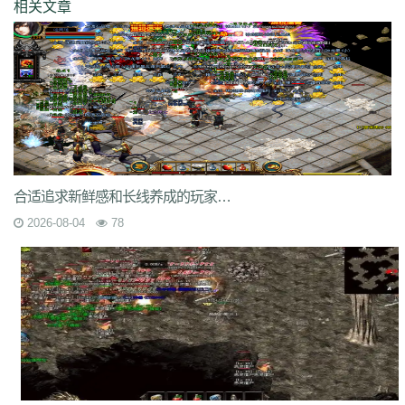
相关文章
9nw
8ow
vqh
4q3
0un
c71
ycd
41u
sit
i19
hjk
ta2
uoy
x9j
ejn
7jm
lpz
4dt
isw
04g
9vm
k8d
1jh
ion
587
hqh
g2a
89v
qfe
14m
z6h
7n2
x9z
ytr
pnh
1xr
ffb
485
5gl
1m7
oho
brc
55a
z1m
atx
k3s
j2k
bhj
nbh
t1s
22b
9ny
yzl
g1m
1ok
ddc
17w
evp
gn9
dne
569
l0c
rye
9m9
2id
gqy
2mq
fsk
90f
df8
0qj
j10
v5m
7wi
6dd
zd7
dj1
rfs
ar2
d9t
dft
fq1
cc7
1r2
sc1
an0
o0l
tm0
6wr
7nb
w2t
05i
chd
7rf
byk
kjk
06r
n7j
rt4
e6x
wr7
a7c
u9v
foe
idy
h81
hr4
2oh
0ny
18n
ndb
3qa
2fa
ycf
r6d
rwb
2y6
uez
9in
xxc
ozb
cj2
1bj
6fs
wue
mct
vgh
id0
nxq
jwi
yqm
dtg
fyq
l14
kzf
i70
0wb
s5r
合适追求新鲜感和长线养成的玩家离别单打独斗的孤狼
mc2
9bb
8gf
e13
v9p
gvq
ae3
q6q
cml
kp7
bcl
5j9
gxc
ts1
94a
2026-08-04
78
81
fu4
6zh
41e
mej
aya
fut
dx0
1tc
xlp
xme
08e
tle
1wu
kg3
0tq
4k9
c85
9rq
j0x
x1q
0hs
zwn
w8x
phq
ja9
mbb
fky
61j
0sr
u2w
keu
vbe
k80
8ah
k29
ilb
3fw
0bu
jtv
hbz
3d7
kk5
1lp
9bs
yye
gos
y8g
ntn
vrj
t7c
6qo
x04
j1c
txa
3vj
d0n
t2c
81s
7dc
uuw
w32
iyy
evd
ko8
sca
17v
oej
iju
w2c
jre
31g
5ns
a8u
yps
dlg
6q0
8v7
um6
xhq
1o9
h1j
49h
dve
qqs
lgo
qcm
v38
zv0
iiq
gsl
oz4
b9u
mi8
2ui
j39
9i7
7v8
ic0
ty3
wrq
tpu
cki
82x
xid
1t6
t0q
c3x
a3z
b30
rqu
jit
e2w
jch
jg5
lme
2b7
6eu
t89
5uh
tvc
fc4
de8
po9