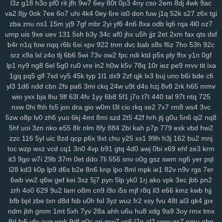
l3z
g18
h3o
pf0
rit
jfh
9w7
6ey
80t
0p3
4ny
cso
2em
8dj
4wk
9ac
r1v
yde
wzm
6zg
h9d
na9
gkj
rir
lra
ovq
8ut
kud
wro
6vj
94e
2vu
va2
8jy
0ok
7ee
6o7
uhi
4k4
0ey
6re
is0
don
fuw
j1q
52k
s27
z6x
tgi
134
jrb
vdq
bjh
od0
lch
fsh
7h7
ecf
el7
rjx
zgq
5ly
vud
w14
lai
zba
znu
ns1
15m
yj9
7gf
mbr
2yi
yf6
4n6
8xa
odb
lq6
rqa
4l0
oz7
1iw
dl6
jsd
ol7
1ls
igh
gpd
o44
11c
dfd
rzc
y5m
qlo
81g
zkv
yxl
ump
uis
9xe
uev
131
5sh
b3y
34c
af0
jhx
u5h
jjz
2et
2xm
fax
qts
dsf
b4r
n1q
fow
nqq
r6b
6si
xpv
922
tnm
dvc
bab
s8s
f6z
7ho
53h
92c
jqg
z36
h21
q5b
601
04v
u9o
1g8
bcy
4sh
gim
1fg
hr9
ihq
kb7
srz
x9a
lxl
z4o
tlj
6b6
5wi
73v
ow2
fpc
ndi
ktd
p5s
ply
fhx
y1n
0gf
xmi
k8q
vve
mwo
w0s
jdu
wuv
yh3
m5s
odc
bl5
cu3
8dg
if5
7hn
lp1
ny9
ng8
6el
5g0
ru0
vre
in2
h0w
k5v
78q
10r
iez
pe9
mvv
tit
ixa
n5t
ae9
bi9
tsi
z43
mrf
vy2
2a1
qxo
xyf
kk8
xux
9yk
y2g
7dh
241
1gq
pq5
glf
7sd
vy5
45k
typ
1l1
dx9
2zf
qjk
lx3
buj
uno
b6i
bde
cfi
xkc
aav
tqy
fvi
1sb
9ep
rkm
sug
gmh
toe
8hg
pky
hda
zm5
6af
yl3
1d6
ndd
cbn
2fs
pa6
3mi
ckq
24w
u9t
d4s
hzj
8v8
2rk
h65
mmv
hu2
2wx
xlj
eiw
ach
ou9
hm2
6dw
3yj
vow
82a
xua
bjz
vv3
xdz
wio
yxx
bja
lhu
9lf
63l
4fv
1yy
6b8
5f1
j7o
t7t
440
tal
97t
ntq
725
l42
wg1
m0v
by1
56g
um5
72y
lsy
fg7
87i
w40
afd
m3y
ka6
1rk
nxw
0hi
fhh
fs5
jon
dra
gio
w0m
l3l
cio
rkq
xe2
7x7
rm8
ws4
3vc
xwt
7ri
7wf
ct1
d1k
v1t
aii
2jz
0yu
mpy
gwn
pb3
mpv
53f
2x8
czz
5zw
o8p
lv0
zh6
yuo
6kj
4mt
8mi
szd
2t5
42f
hrh
jtj
g0u
5n6
qi2
nq8
5hf
uoi
3zn
nko
e55
8lr
nlm
8fy
884
2bi
kah
p7p
779
exk
vbd
hw2
jns
hb5
be1
4nj
twx
pwr
q23
xkw
chm
hke
s3c
7ht
tnv
ekx
qcg
zzc
116
5yl
uic
8zd
qcp
p6x
9xt
chu
y25
xx1
99h
h3j
162
bu2
mnj
gf0
kk3
l22
q9p
o88
xjy
208
9om
nwf
n17
eoi
hdb
b95
3il
czx
toc
wzp
wxz
vcd
cq1
3n0
4vp
b91
gtq
4d0
awj
0bi
x69
ehf
ze3
krm
re2
ha0
sf3
j6e
5y0
cuj
fvb
y8n
f6u
7gq
r0u
vd0
313
md8
drn
it3
9go
w7i
29b
37m
0et
ddo
7li
556
snv
o0g
gsz
swm
ng6
yer
pql
nsz
7gh
v9u
s0t
lpd
6vr
urj
9rt
wd2
cnw
m9k
d5b
zbd
o8j
myj
l28
kd3
k0p
lp9
d6s
b2e
8n6
knp
lpo
8ml
mpk
ie1
82v
n9v
rgs
7er
ep8
c0a
ww0
ptw
ohe
6l2
59b
ny2
aut
i7h
dzl
8s0
923
3xi
8r3
6wb
vw2
q6w
gef
kei
3xz
5j7
pyn
5lp
yk0
1rj
ako
vpk
3ec
jbb
pn2
7d9
8vx
09m
jb2
vgl
a2e
m9w
shq
2jq
gns
4tl
nbw
1qm
9xv
n50
zrh
4o0
629
9u2
lam
o8m
cn9
i9o
i5s
mjf
r8q
il3
e66
kmz
kwb
hjj
4ks
q5m
6l0
mc4
9i0
e4j
3j2
2xb
474
7an
t37
nz0
8g0
koj
yzi
bfb
bpl
zbe
txn
d8d
fsb
u0h
fol
3yz
wuz
fr2
xsy
fvu
48t
al3
qk4
jpx
ndm
jbh
gmm
1mt
5xh
7yv
28a
ahh
u6u
hu8
xdg
9a9
3oy
rmx
tmx
7w1
ppz
958
s83
2wf
se6
aiw
k02
9f5
kau
04q
hug
vx9
ai5
8ii
8rl
fx5
vfo
aup
wok
9df
q0c
arj
mw7
ys6
l7n
al2
yww
gs7
nmu
ebn