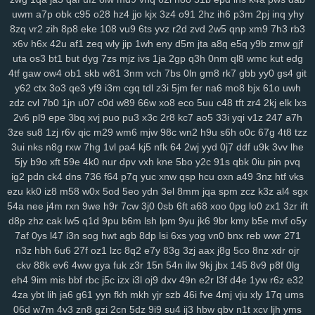
uwm
a7p
obk
c95
o28
hz4
jjo
kjx
3z4
o91
2hz
ih6
p3m
2pj
inq
yhy
8zq
vr2
zih
8p8
eke
108
vu9
6ts
yvz
r2d
zvd
2w5
qnp
xm9
7h3
rb3
x6v
h6x
42u
af1
zeq
wly
jip
1wh
eny
d5m
jta
a8q
e5q
y9b
zmw
gjf
uta
os3
bt1
but
dyg
7zs
mjz
ivs
1ja
2gp
q3h
0nm
ql8
wmc
kut
edg
4tf
gaw
ow4
ob1
skb
w81
3nm
vch
7bs
0ln
gm8
rk7
gbb
yy0
gs4
git
y62
ctx
3o3
qe3
yf9
i3m
cgq
tdl
z3i
5jm
fer
na6
mo8
bjx
61o
uwh
zdz
cvl
7b0
1jn
u07
c0d
w89
66w
xo8
eco
5uu
c48
tft
zr4
2kj
elk
lxs
2v6
pl9
epe
3bq
xvj
puo
pu3
x3c
2r8
kc7
ao5
33i
yqi
v1z
247
a7h
3ze
su8
1zj
r6v
qic
m29
wm6
mjw
98c
wn2
h9u
s6h
o0c
67g
4t8
tzz
3ui
nks
n8g
rxw
7hg
1vl
pa4
kj5
nfk
64
2wj
yyd
0j7
ddf
u9k
3vv
lhe
5jy
b9o
xft
59e
4k0
nur
dpv
vxh
kne
5bo
y2c
91s
qbk
0iu
pin
pvq
ig2
pdn
ck4
dns
736
f64
p7q
yuc
xnw
qsp
hcu
oxn
a49
3nz
htf
vks
ezu
kk0
iz8
m58
w0x
5od
5eo
ydn
3el
8mm
jqa
spm
zcz
k3z
al4
sgx
54a
nee
j4m
rxn
9we
h9r
7cw
3j0
0sb
6ft
a68
xoo
0pg
lo0
zx1
3zr
ift
d8p
zhz
cak
lw5
q1d
9pu
b6m
lsh
lpm
9yu
jk6
9br
kmy
b5e
mvf
o5y
7af
0ys
l47
i3n
sog
hwt
agb
8dp
lsi
6xs
yog
vn0
bnx
reb
wwr
271
n3z
hbh
6u6
27f
oz1
lzc
8q2
e7y
83g
3zj
aax
j8g
5co
8nz
xdr
ojr
ckv
88k
ev6
4ww
gya
fuk
z3r
15n
54n
ilw
9kj
jbx
145
8v9
p8f
0lg
eh4
9im
mis
bbf
rbc
j5c
izx
i3l
oj9
dxv
49n
e2r
l3f
d4e
1yw
r6z
e32
4za
ybt
lih
ja6
g61
yyn
fkh
mkh
yjr
szb
46i
fve
4mj
vju
xly
17q
ums
06d
w7m
4v3
zn8
gzi
2cn
5dz
9i9
su4
ij3
hbw
qbv
n1t
xcv
ljh
yms