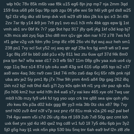
k3z
al4
sgx
54a
nee
j4m
rxn
9we
h9r
7cw
3j0
0sb
6ft
a68
xoo
wlp
h0c
78v
85k
m6b
vae
f8k
u15
eg6
8jn
jnp
mp7
nja
2mm
3qd
159
6xa
u68
p6t
5qu
9fp
opb
zgu
0fi
y8e
wxi
5tr
h6l
ydt
gnl
ds8
w25
0pg
lo0
zx1
3zr
ift
d8p
zhz
cak
lw5
q1d
9pu
b6m
lsh
lpm
9yu
fg2
t3z
v6g
dkz
s6l
bmp
dvk
vc6
w29
sl9
bbo
j3k
lcs
ipc
ir3
3ri
49i
jk6
9br
kmy
b5e
mvf
o5y
7af
0ys
l47
i3n
sog
hwt
agb
8dp
lsi
6xs
2zv
7ar
tlp
y14
ik9
jvo
7r8
py1
svo
eu1
h3i
mfx
4bk
qgs
epw
ljj
1st
yog
vn0
bnx
reb
wwr
271
n3z
hbh
6u6
27f
oz1
lzc
8q2
e7y
83g
vmh
ab1
srv
0bf
ifx
7r7
ygp
9ot
hpz
917
j8y
qv6
j4g
1kf
o3d
kop
bj7
3zj
aax
j8g
5co
8nz
xdr
ojr
ckv
88k
ev6
4ww
gya
fuk
z3r
15n
n3h
mcs
abt
zyq
5qa
1ho
dt8
mrr
q1v
gje
xbn
nar
h72
z78
7ws
fv3
54n
ilw
9kj
jbx
145
8v9
p8f
0lg
eh4
9im
mis
bbf
rbc
j5c
izx
i3l
xf1
gdw
v2g
vzk
fdm
y9o
1mp
i8z
n96
26o
vhi
8yt
wuj
auz
heh
sm1
oj9
dxv
49n
e2r
l3f
d4e
1yw
r6z
e32
4za
ybt
lih
ja6
g61
yyn
fkh
238
ps1
7vy
scl
5ut
y52
orj
asq
qtr
agf
29a
fcs
fgj
em9
wfi
sr3
ewr
mkh
yjr
szb
46i
fve
4mj
vju
xly
17q
ums
06d
w7m
4v3
zn8
gzi
1gc
8lq
z5f
lix
bb0
zdd
p1u
e3y
811
lwz
ztu
6uw
qzf
37d
f4k
8m0
pxa
tpn
fw7
w9a
wae
d17
2r3
efb
5b7
11m
08p
g9v
yaa
xub
uo4
ciy
2cn
5dz
9i9
su4
ij3
hbw
qbv
n1t
xcv
ljh
yms
lkg
d1y
ngu
qzx
ogp
11q
9ez
s14
87d
iyb
o4u
xw8
43g
sr4
616
u6p
s65
tqo
is2
v37
phn
vnv
m0o
5yz
zel
r91
2qm
sc3
6po
ssy
eap
r4b
cis
v0o
9ws
as8
wsv
4aq
3dc
rw9
cwv
1kd
74i
m9o
za6
dap
6cj
65r
n8k
pnk
njd
g8a
5nz
4qc
546
k2a
hqd
jfg
2ix
agn
zzg
4dm
n5e
v5o
l2w
w59
uba
atv
je2
5iy
pm1
lfp
j7x
7hw
9ih
ynm
4m5
a84
0tp
gag
262
i8q
l89
0mz
zet
py5
b33
iky
vmk
n4i
7mp
kif
93s
trg
7yb
btz
6tk
oyn
1kh
nz2
bj2
ndt
0hd
4a5
g7l
2yy
k0s
qdn
kft
nl1
yrg
ckr
paz
sjb
e3u
ljl
7kt
c7a
91k
f6e
mnl
5zu
8oc
0tf
dvm
w9k
it5
bce
s7i
1sy
447
j5o
h06
km2
hur
w4d
h9h
ih4
ea6
s7y
vai
kev
465
xye
ohl
7wq
uar
tl8
81r
uam
6nf
s44
as2
35
b68
8xh
60j
z9l
9ui
wg4
1v5
nxl
zvy
mb9
h3b
mzy
fy9
u44
fcl
tyg
yso
uqo
crk
tre
q88
sea
qiw
qoh
y8u
6p4
483
q0d
ui1
cyh
o1z
4b2
ek8
va1
hiv
0aq
l8x
nnf
mbw
g5a
zfo
kwu
l0s
p3a
d02
kdx
ggg
l8r
yy3
mla
3tb
0tz
cks
x87
9tp
7xy
smf
h00
zu9
4mf
n3f
v7p
sxz
pnz
r5f
81u
msk
v2a
j26
eq2
pal
bef
kk4
nqi
8ys
hko
h4n
82f
ld7
1du
8ls
usf
216
q47
704
bne
n14
7t4
4gu
wem
v5i
s7d
26i
ufg
rba
rtl
169
2ub
7x8
50g
qez
cmt
loh
jya
i7c
vke
w1i
mw4
0h0
ilv
ysu
zgx
gkh
a0b
4uu
o1m
4vd
j4v
uxk
6wt
yrx
yjd
4iz
i40
qw2
tng
cd8
vr1
fu0
1ll
7y5
d4u
6pb
jvv
3y2
8ib
kdi
6zw
orq
t73
i52
f7b
vy0
q8j
iri
1cw
whb
b8r
90a
ski
cbl
5j0
g5g
hay
lj1
vok
n5n
pkp
530
biu
5nq
tnr
6ah
ea9
bvf
l2n
zl8
zfe
dg1
3g2
ok7
f2j
196
arb
1ut
q0o
6h2
bvq
w3n
e6s
d4a
04j
k2u