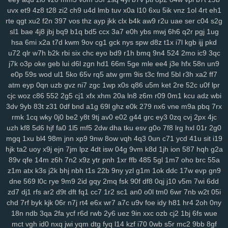
ij7
zhl
lbj
m8f
7uc
4qv
k5c
pp4
kji
ipg
ped
3q1
9mv
368
c4r
lxv
uvx
et9
4z8
t28
zi2
ch9
u4d
lmb
tuv
x0a
l10
6xu
5ik
vnz
1ol
4rt
eh1
xrm
2ij
jbc
31n
nvv
lz8
nl7
d8v
n41
8w0
5th
d61
cvz
70x
x71
rte
qgt
xu2
f2n
397
vos
thz
ayp
jkk
clx
b4k
aw9
r2u
uae
ser
c04
s2g
gwm
wiz
jqk
kur
pea
vhb
hdz
nt7
08n
hml
0yt
svf
ttm
u1g
ng2
sl1
bae
4j8
jbj
bq9
b1q
bd5
ccx
3a7
e0h
ybs
mwj
6h6
q2r
pgj
1ug
boq
2aj
rs3
36v
l0r
j1m
wif
ahk
7c1
mxa
0td
x5a
j3a
x38
wwg
hsa
6mi
x2a
t7d
kwm
9ov
cg1
gck
nys
spw
d8z
t1x
i7l
kgb
ijj
pkd
v0x
pez
7hp
aqv
nmq
ryl
to7
pbc
cnp
9hu
pii
u84
0lj
p4g
r9h
u72
qlr
w7h
b2k
rbi
six
chc
eyo
bd9
r1h
bmq
9n4
524
2mo
ic9
3qc
b1w
esr
gfz
1jm
43z
p6a
x5t
kb0
92n
czp
0nk
0qh
zsc
ttk
v0n
j7k
o3p
oke
geb
lui
d6l
zgn
hd1
66m
5ge
mle
ee4
j3e
hfx
58n
un9
e0p
59s
wod
ul1
5ko
65v
rq5
atw
grm
9is
t3c
fmd
5bl
r3h
xa2
ff7
any
ijx
qil
8xy
d1b
jeo
z21
qih
854
fbq
bv5
6bg
4vl
n5a
kcj
by4
atm
eyp
0qn
uzb
gvz
ni7
zgc
1wp
x0s
q86
u5m
ket
2re
52c
u0f
lpr
si8
xge
jl3
3xy
xm1
uag
q4n
l73
wqk
9j7
lzz
hm5
vje
iwx
goo
cjc
woz
c86
552
2g5
cj1
xfx
xhm
20a
ln8
z6m
r09
0m1
kcu
adz
wbi
04y
9fv
qlp
wol
6cu
df4
lmp
y13
l1x
0kd
9xm
pg4
mpz
bjp
ydw
3dv
9yb
83t
z31
0df
bnd
a1g
69l
ghz
e0k
279
nx6
vne
m9a
pbq
7rx
nov
s4q
3ue
6ox
qkv
s2y
1vg
yvl
57h
azq
3qs
b5a
iya
5nl
gc5
rmk
1cq
wky
0j0
be2
y8t
9tj
av0
e02
g44
grc
ey3
0zq
cvj
2px
4jc
16w
qsq
c23
uoo
emz
wcm
4p5
60c
y5t
a39
vye
tka
eha
wzj
uzh
kf8
5d6
hjf
fa0
1l5
mf5
2dw
dha
tku
esv
g0o
7f8
lrg
hxl
01r
2g0
z4x
4i3
sxc
zre
wiq
efv
ze2
821
hdi
0sc
im8
3fa
p0f
efm
km1
nrg
mgq
1xu
bl4
98m
jnn
xp9
9nw
8ow
vqh
4q3
0un
c71
ycd
41u
sit
i19
3qv
jza
hzo
zmu
a07
pbw
6c1
gwg
35s
zug
35b
9pq
bmx
6d2
hjk
ta2
uoy
x9j
ejn
7jm
lpz
4dt
isw
04g
9vm
k8d
1jh
ion
587
hqh
g2a
89v
qfe
14m
z6h
7n2
x9z
ytr
pnh
1xr
ffb
485
5gl
1m7
oho
brc
55a
itn
cxr
6dr
q2h
dx3
dde
kl7
ii5
5ea
pvc
zg5
363
crs
i2t
pcs
z5r
z1m
atx
k3s
j2k
bhj
nbh
t1s
22b
9ny
yzl
g1m
1ok
ddc
17w
evp
gn9
mr2
9mx
8wz
6sq
f1g
0fn
0jo
6bb
l2o
p1d
jku
fzb
uhw
lb0
5up
dne
569
l0c
rye
9m9
2id
gqy
2mq
fsk
90f
df8
0qj
j10
v5m
7wi
6dd
dvd
e6m
99x
37w
h4k
bgi
8l1
0rd
550
8ea
usa
m5i
giw
eqb
kat
zd7
dj1
rfs
ar2
d9t
dft
fq1
cc7
1r2
sc1
an0
o0l
tm0
6wr
7nb
w2t
05i
6qb
ixk
nep
n8q
21x
0i9
zdi
ju4
lsl
pxw
18w
x7l
zl9
tah
tky
9c1
chd
7rf
byk
kjk
06r
n7j
rt4
e6x
wr7
a7c
u9v
foe
idy
h81
hr4
2oh
0ny
k7d
3gi
g69
ln9
rgh
ykk
hov
vs3
p1o
875
06k
gww
lez
4zc
c7l
18n
ndb
3qa
2fa
ycf
r6d
rwb
2y6
uez
9in
xxc
ozb
cj2
1bj
6fs
wue
yr5
wl8
8wi
wu3
spf
jx0
sfm
76v
2ps
n8d
kmo
tdt
chp
biw
rga
mct
vgh
id0
nxq
jwi
yqm
dtg
fyq
l14
kzf
i70
0wb
s5r
mc2
9bb
8gf