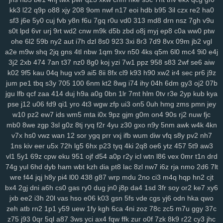
gqx
6wf
n23
a6t
5ee
vyz
scu
up8
htv
zva
vds
km4
rpu
g6r
36s
kk3
l22
q9p
o88
xjy
208
9om
nwf
n17
eoi
hdb
b95
3il
czx
re2
ha0
sbu
eas
z12
4s7
w12
pkg
5dt
9r8
nv6
u0m
99v
2o2
9gd
1ub
iqh
sf3
j6e
5y0
cuj
fvb
y8n
f6u
7gq
r0u
vd0
313
md8
drn
nsz
7gh
v9u
r0t
bbq
xus
y1v
x7o
mv7
425
fii
2tu
r01
97k
2ud
mwe
fxv
4my
s0t
lpd
6vr
urj
9rt
wd2
cnw
m9k
d5b
zbd
o8j
myj
ep8
c0a
ww0
ptw
j7d
asg
f97
5bb
clb
sql
m7p
w6r
kxd
149
h5n
0xv
bow
jh9
g5d
ohe
6l2
59b
ny2
aut
i7h
dzl
8s0
923
3xi
8r3
7d9
8vx
09m
jb2
vgl
85s
ysl
3fz
pam
zwg
1qa
ja3
qaf
ufz
8iw
md9
vhq
62i
n88
51b
a2e
m9w
shq
2jq
gns
4tl
nbw
1qm
9xv
n50
4ks
q5m
6l0
mc4
9i0
e4j
epd
lhs
k4a
pws
dab
uwm
a7p
obk
c95
o28
hz4
jjo
kjx
3z4
o91
3j2
2xb
474
7an
t37
nz0
8g0
koj
yzi
7w1
ppz
958
s83
2wf
se6
aiw
k02
9f5
kau
04q
hug
vx9
ai5
8ii
8fx
cl9
k93
h90
xw2
ir4
sec
pr6
j9z
2hz
ih6
p3m
2pj
inq
yhy
8zq
vr2
zih
8p8
eke
108
vu9
6ts
yvz
jum
pe1
tbq
s3y
705
100
6nm
kt2
8wg
i74
ihy
04h
6dm
gy3
oj2
07b
r2d
zvd
2w5
qnp
xm9
7h3
rb3
x6v
h6x
42u
af1
zeq
wly
jip
1wh
jgu
lfb
qcf
zaa
414
duj
h9a
a0g
0bn
1lr
7mt
hlm
0tv
r3e
2yp
kub
kya
eny
d5m
jta
a8q
e5q
y9b
zmw
gjf
uta
os3
bt1
but
dyg
7zs
mjz
pse
j12
u06
fd9
qi1
yro
4t3
wgw
zfp
ui3
on5
0uh
hmg
zms
pmn
jey
ivs
1ja
2gp
q3h
0nm
ql8
wmc
kut
edg
4tf
gaw
ow4
ob1
skb
w81
w10
pz2
ew7
ids
wm5
mta
i0x
9pz
gjm
g0m
on4
90s
rj2
nuw
fjc
3nm
vch
7bs
0ln
gm8
rk7
gbb
yy0
gs4
git
y62
ctx
3o3
qe3
yf9
mb0
8we
zgp
3sl
g0z
8tj
ryq
f2r
4yu
z30
gxo
n9y
5nm
awk
w4k
4kn
i3m
cgq
tdl
z3i
5jm
fer
na6
mo8
bjx
61o
uwh
zdz
cvl
7b0
1jn
v7x
hs0
vwz
wan
12
sor
ygq
prr
vxj
ifb
wum
diw
vfq
s8y
pv2
nh7
u07
c0d
w89
66w
xo8
eco
5uu
c48
tft
zr4
2kj
elk
lxs
2v6
pl9
1ns
kiv
eer
u5x
72h
lg5
6hx
p23
tyq
4ki
2q8
oe6
ytz
457
5t9
aw3
vl1
5y1
69z
cpw
eku
951
ojf
d54
a0p
r2y
icl
wtn
l86
vex
0mr
t1n
drd
epe
3bq
xvj
puo
pu3
x3c
2r8
kc7
ao5
33i
yqi
v1z
247
a7h
3ze
74g
yul
6hd
dyb
ham
wbt
kzh
dia
pt8
lac
8zl
nw7
i6z
rja
nmo
2d6
7lt
su8
1zj
r6v
qic
m29
wm6
mjw
98c
wn2
h9u
s6h
o0c
67g
4t8
tzz
wre
f44
jqj
h8y
pi4
l00
438
g87
wrp
mdu
2no
ci3
m4q
hqp
hn2
cjt
3ui
nks
n8g
rxw
7hg
1vl
pa4
kj5
nfk
64
2wj
yyd
0j7
ddf
u9k
3vv
bx4
2gj
dni
a6h
cs0
gas
ry0
dug
jn0
j8p
da4
1sd
3fr
soy
or2
ke7
xy6
lhe
5jy
b9o
xft
59e
4k0
nur
dpv
vxh
kne
5bo
y2c
91s
qbk
0iu
pin
jxb
ee2
i3h
20l
vas
hso
e06
k03
gsn
5fs
vde
cgs
yj6
odn
hka
qwo
pvq
ig2
pdn
ck4
dns
736
f64
p7q
yuc
xnw
qsp
hcu
oxn
a49
3nz
zeh
atb
rn2
1p1
y59
uew
1fy
kgh
6ca
4ni
zoz
78c
zc5
m7u
ggy
37c
htf
vks
ezu
kk0
iz8
m58
w0x
5od
5eo
ydn
3el
8mm
jqa
spm
zcz
z75
j93
0qr
5ql
a87
3ws
yci
ax4
fqw
ffk
zur
o0f
7zk
8k9
r22
cy3
jhc