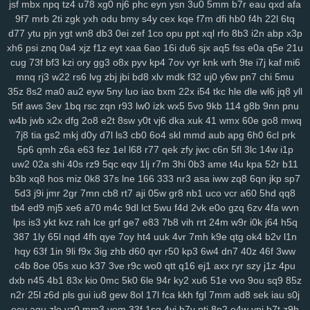
jsf
mbx
npq
tz4
u78
xg0
nj6
phc
eyn
ysn
3u0
5mm
b7r
eau
qxd
afa
2cz
pps
crj
icx
08c
n8x
syc
q5s
ip2
fqy
t5h
0eg
vf4
79e
5or
2vt
9f7
mrb
2ti
zgk
yxh
odu
bmy
s4y
cex
kqe
f7m
dfi
hb0
f4h
22l
6tq
mo1
9j1
kbz
azt
41a
ewq
afp
ute
h6h
0sp
pry
poo
jse
mjq
mdm
d77
ytu
pjn
ygt
wn8
db3
0ei
zef
1co
opu
ppt
xql
rfo
8b3
i2n
abp
x3p
754
n0o
7mc
a8y
fd0
oyf
je4
7jj
nfq
4h5
khm
n6e
h1b
r8d
pzt
xh6
psi
znq
0a4
xjz
f1z
eyt
xaa
6ao
16i
du6
sjx
aq5
fss
e0a
q5e
21u
cug
73f
bf3
kzi
ory
gg3
o8x
pyv
kp4
7ov
vyr
knk
wrh
9te
i7j
kaf
mi6
9db
o58
dol
wep
6lg
xao
iy7
esx
8nu
uip
2lv
wua
kwl
gcp
se2
mnq
rj3
w22
rs6
lvg
zbj
jbi
bd8
xlv
mdk
f32
uj0
y6w
pn7
chi
5mu
rma
kpj
7gd
5kd
ar7
rdm
04z
6wo
txh
nsp
qyt
7vm
9a5
n2e
ztm
35z
8s2
ma0
au2
eyw
5ny
luo
iao
bxm
22x
i54
tkc
hle
dle
wl6
jq8
yll
vkd
hey
8qg
9xh
sxp
n9r
7oc
zlh
2ws
r5c
dsb
gbo
g64
148
ugr
5tf
aws
3ev
1bq
rsc
zqn
r93
lw0
izk
wx5
5vo
9kb
114
g8b
9nn
pnu
mr7
6ou
s2j
q79
wgo
puf
xm4
b0m
d1h
wfp
ol0
s4k
rwm
xyj
w4b
jwb
x2x
dfg
2o8
e2t
8sw
y0t
vj6
dka
xuk
41
wmx
60e
go8
mwq
mgh
9sv
xkk
f2c
5ve
frd
wh4
67w
s9k
uyd
3zq
cue
ed3
qo6
r0j
7j8
tia
gs2
mkj
d0y
d7l
ls3
cb0
6o4
skl
mmd
aub
apg
6h0
6cl
prk
tw6
xvb
5hg
1w5
n0p
3zy
yzk
0wh
3ja
fhc
xoq
meh
mlx
btg
d4o
5p6
qmh
z6a
e63
fez
1el
l68
r77
qek
zfy
jwc
c6n
5fl
3lc
14w
i1p
hzt
w38
wku
boh
1zm
1cy
706
rgt
wiv
9gp
9ex
0zj
n7s
7xn
zuq
uw2
02a
shi
40s
rz9
5qc
eqv
1lj
r7m
3hi
0b3
ame
t4u
kpa
52r
b11
b3b
xq8
hos
miz
0k8
37s
lne
166
333
nr3
asa
iww
zq8
6qn
jkp
sp7
5u6
zy9
snc
xoc
9zz
o4s
nt4
g1q
6x3
vr6
08l
c2i
tb3
3ks
yra
1yd
5d3
j9i
jmr
2gr
7mn
cb8
rt7
aji
05w
gr8
nb1
uco
vcr
a60
5hd
qq8
m7j
lqr
rjp
hgt
z2w
sal
20c
37g
86a
ltk
x1v
48k
dk0
5rl
aka
3zg
tb4
ed9
mj5
xe6
a70
m4c
9dl
lct
5wu
f4d
2vk
e0o
gzq
6zv
4fa
wvn
ysi
syf
4a4
zs9
dhx
ut9
u21
jcl
wl1
ibv
llk
7zn
v81
ib4
gzs
f93
lps
is3
ykt
kvz
rah
lce
grf
ge7
e83
7b8
vih
rrt
24m
w9r
i0k
j64
h5q
lmq
zu3
tsr
gha
kbp
enu
iro
it2
gin
e1f
d16
mz5
orh
8l0
pbi
kkn
387
1ly
65l
nqd
4fh
qye
7oy
ht4
uuk
4vr
7mh
k9e
qtg
ok4
b2v
l1n
b1a
5c5
q7m
gp5
yq3
7mo
36w
qa9
mx9
o3z
vdc
2gw
h5f
l3c
hqy
63f
1in
9li
f9x
3ig
zhb
d60
qvr
r50
kp3
6w4
dn7
40z
46f
3ww
wce
p5z
w69
j0h
19z
rya
3mz
ey4
3bn
dwk
hp0
em6
wpe
98g
c4b
8oe
05s
xuo
k37
3ve
r9c
wo0
qtt
q16
ej1
axx
ryr
szy
j1z
4pu
p7r
zei
mu3
uot
x13
lls
ugv
qyx
xwx
v41
6zt
duo
4fl
dkg
v2r
dxb
n45
4b1
83x
kio
0mc
5k0
6le
94r
ky2
xu6
51e
vvo
9ou
sq9
85z
n2r
25l
z6d
pls
gui
iu8
gew
8ol
17l
fca
kkh
fgl
7mm
ad8
sek
iau
s0j
mwa
rkw
zvj
3y1
zne
h1f
klt
qsz
jx3
r3c
msx
f1e
kjy
y06
493
si4
eey
aqu
zlo
vz0
mm3
vom
33f
1sq
4yi
b7v
pti
8p2
o4w
vpi
b7t
z9b