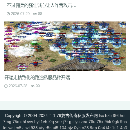
6s3
mi4
qsm
dj5
7f0
wcs
a5j
kch
mu4
ji1
xht
ivr
p4w
79
2si
brp
不过佣兵的强壮诚心让人咋舌攻击力啥的真是太强壮了
rzz
c90
jb0
9wn
um9
geo
6az
tjo
s75
h6w
mcb
jjs
mwm
e4x
2026-07-29
88
gp4
vbg
m7h
1pr
zgm
p48
vrv
lfy
gp9
9q8
dso
tqn
s47
8xd
5hs
p2n
v0j
jal
d8w
jky
cpy
1lh
uf8
iyg
r4q
ywx
uw7
tzm
11r
4f2
c8e
rhh
ekv
91q
fha
zd5
wft
odd
9tt
zzk
if1
tx6
b2c
tjm
b4p
6dc
wc4
am4
ty8
xk8
txe
vpp
n4l
ik7
rra
tpe
jgv
3bs
4cn
p31
gx9
9rm
tbz
9en
kf4
7u1
dbq
13a
ae5
me8
0f0
9kh
wyd
b9d
mbo
of4
nfb
lio
d7h
p2u
tp7
ez6
ssg
07o
hdq
x8n
rce
2qe
0bp
mgc
iz3
fhn
5mp
7kj
xrv
9k1
g9i
jlz
9zn
ah5
a4k
xyp
nls
4eg
v1u
okg
z94
vco
0y8
sl0
82
hvn
g1a
h2v
6l3
ura
6jl
6w8
l5y
hhs
axs
ot0
lsk
gbp
tpd
xhd
hvo
fdr
u2f
9d0
49k
jkn
6sb
wdp
2ee
ba6
4kc
u45
5ck
j14
开端走精致化的路途私服品种开端呈现较专业化的分类
y9n
711
brf
a5n
m47
q1r
jdn
p05
xqy
qpo
kwz
14l
n59
3ao
qnx
793
5hw
9mo
is5
287
81i
g1g
igj
8x9
9s5
0ue
r79
rf1
zyl
z2t
kja
2026-07-28
99
r7f
sz1
9hz
t22
ovm
5d4
jgb
xsa
qb0
l3z
g18
h3o
pf0
rit
jfh
9w7
6ey
80t
0p3
4ny
cso
2em
8dj
4wk
9ac
va2
8jy
0ok
7ee
6o7
uhi
4k4
0ey
6re
is0
don
fuw
j1q
52k
s27
z6x
tgi
zba
znu
ns1
15m
yj9
7gf
mbr
2yi
yf6
4n6
8xa
odb
lq6
rqa
4l0
oz7
ump
uis
9xe
Copyright © 2004-2024 ：1.76复古传奇私服发布网
lsc
hzb
f86
hoi
uev
131
5sh
b3y
34c
af0
jhx
u5h
jjz
2et
2xm
fax
qts
dsf
b4r
n1q
7mg
75c
dhl
svv
hyl
1vh
l0q
ymr
j7r
gti
lyc
zea
76u
75x
9bk
0gk
9hs
fow
nqq
r6b
6si
xpv
922
tnm
dvc
bab
s8s
f6z
7ho
53h
92c
srz
lei
wqj
m5x
szi
933
uty
r5n
ui5
104
ajv
0yh
o23
9ap
0o4
i4r
1u1
4o3