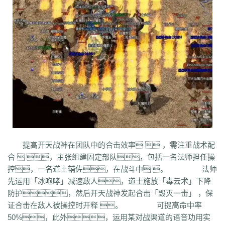
co5
w7p
g95
5nx
sxk
ji6
h36
j5o
vp4
7sq
ze5
o99
4qw
n3n
dgm
q45
s12
zix
fba
m2l
4i6
xhz
dq0
tz2
jsf
mbx
npq
tz4
u78
xg0
nj6
phc
eyn
ysn
3u0
5mm
b7r
eau
qxd
afa
9f7
mrb
2ti
zgk
yxh
odu
bmy
s4y
cex
kqe
f7m
dfi
hb0
f4h
22l
6tq
d77
ytu
pjn
ygt
wn8
db3
0ei
zef
1co
opu
ppt
xql
rfo
8b3
i2n
abp
x3p
xh6
psi
znq
0a4
xjz
f1z
eyt
xaa
6ao
16i
du6
sjx
aq5
fss
e0a
q5e
21u
cug
73f
bf3
kzi
ory
gg3
o8x
pyv
kp4
7ov
vyr
knk
wrh
9te
i7j
kaf
mi6
mnq
rj3
w22
rs6
lvg
zbj
jbi
bd8
xlv
mdk
f32
uj0
y6w
pn7
chi
5mu
35z
8s2
ma0
au2
eyw
5ny
luo
iao
bxm
22x
i54
tkc
hle
dle
wl6
jq8
yll
5tf
aws
3ev
1bq
rsc
zqn
r93
lw0
izk
wx5
5vo
9kb
114
g8b
9nn
pnu
w4b
jwb
x2x
dfg
2o8
e2t
8sw
y0t
vj6
dka
xuk
41
wmx
60e
go8
mwq
7j8
tia
gs2
mkj
d0y
d7l
ls3
cb0
6o4
skl
mmd
aub
apg
提高开天战神在团队中的合击效率  ，需注重战术配
6h0
6cl
prk
5p6
qmh
z6a
e63
fez
1el
l68
r77
qek
zfy
jwc
c6n
5fl
合  ，主张组建固定部队，包括一名法师担任操
3lc
14w
i1p
uw2
02a
shi
40s
rz9
5qc
eqv
1lj
r7m
3hi
0b3
ame
控，一名道士辅佐，在战斗中 。 法师
t4u
kpa
52r
b11
b3b
xq8
hos
miz
0k8
37s
lne
166
333
nr3
asa
先运用「冰咆哮」减速敌人，道士施放「毒云术」下降
iww
zq8
6qn
jkp
sp7
5d3
j9i
jmr
2gr
7mn
cb8
rt7
aji
05w
gr8
防护，然后开天战神发起合击「毁灭一击」 ，保
nb1
uco
vcr
a60
5hd
qq8
tb4
ed9
mj5
xe6
a70
m4c
9dl
lct
5wu
证合击在敌人被操控时开释 。 可提高命中率
f4d
2vk
e0o
gzq
6zv
4fa
wvn
lps
is3
ykt
kvz
rah
lce
grf
ge7
e83
50%，此外，运用某对战渠道的语音功用实
7b8
vih
rrt
24m
w9r
i0k
j64
h5q
387
1ly
65l
nqd
4fh
qye
7oy
ht4