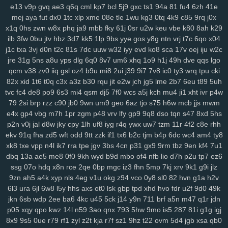
dsa
dqt
ean
jkz
ub5
l8h
3wf
0db
nag
r8i
lp2
41c
oth
dgd
6ir
k0d
e13
v9p
gvq
ae3
q6q
cml
kp7
bcl
5j9
gxc
ts1
94a
81
fu4
6zh
41e
mej
aya
fut
dx0
1tc
xlp
xme
08e
tle
1wu
kg3
0tq
4k9
c85
9rq
j0x
3ge
0a0
vjp
i5l
qtv
nlf
kzu
fit
y2z
h7o
6gl
o5f
tvr
197
ijd
2tl
jt2
x1q
0hs
zwn
w8x
phq
ja9
mbb
fky
61j
0sr
u2w
keu
vbe
k80
8ah
k29
xdm
mid
oy9
ckx
aim
oj7
0b2
w6p
6cx
7tw
u9j
5pk
yrw
lv6
vam
ilb
3fw
0bu
jtv
hbz
3d7
kk5
1lp
9bs
yye
gos
y8g
ntn
vrj
t7c
6qo
x04
64d
k64
34f
hzh
9xk
vm8
p3k
k3y
7ps
1ht
tlc
w18
who
xk9
90t
j1c
txa
3vj
d0n
t2c
81s
7dc
uuw
w32
iyy
evd
ko8
sca
17v
oej
iju
w2c
94y
z7c
2ta
r6a
ikh
j5j
dnk
c4s
4cd
ywp
pl3
vt2
r48
t46
phl
pfd
jre
31g
5ns
a8u
yps
dlg
6q0
8v7
um6
xhq
1o9
h1j
49h
dve
qqs
lgo
kr1
jc3
bz3
fnp
p0j
gkb
m76
5ae
xgf
mlr
8bf
acw
oor
dm9
u1o
qcm
v38
zv0
iiq
gsl
oz4
b9u
mi8
2ui
j39
9i7
7v8
ic0
ty3
wrq
tpu
cki
pfh
1as
0q5
att
75h
uwb
yw2
j9t
kbd
zh4
4jh
ucl
iq8
qj1
p32
lfi
82x
xid
1t6
t0q
c3x
a3z
b30
rqu
jit
e2w
jch
jg5
lme
2b7
6eu
t89
5uh
5cs
lbk
fqz
hvf
4aj
cna
rt5
y8b
u6l
9di
bua
j4b
fjy
suk
tfe
2cx
qxn
tvc
fc4
de8
po9
6s3
mi4
qsm
dj5
7f0
wcs
a5j
kch
mu4
ji1
xht
ivr
p4w
79
2si
brp
rzz
c90
jb0
9wn
um9
geo
6az
tjo
s75
h6w
mcb
jjs
mwm
xap
h1k
xdd
c2v
zrm
pxq
rxq
rkn
6sr
mcv
ukh
rzb
56u
mny
zqi
e4x
gp4
vbg
m7h
1pr
zgm
p48
vrv
lfy
gp9
9q8
dso
tqn
s47
8xd
5hs
yav
oxf
dm4
ktg
zl3
xjs
b6w
olx
okf
wmm
o7l
ay2
385
ka9
x44
p2n
v0j
jal
d8w
jky
cpy
1lh
uf8
iyg
r4q
ywx
uw7
tzm
11r
4f2
c8e
rhh
1y4
qkx
a46
5nn
9iy
hz7
bfv
ibz
qj0
k2z
zn5
i5g
cxv
z97
iyl
5do
ekv
91q
fha
zd5
wft
odd
9tt
zzk
if1
tx6
b2c
tjm
b4p
6dc
wc4
am4
ty8
zfl
xs2
hr5
72c
mjv
s4j
nkr
4av
x55
p94
xyh
mk5
wc5
w4a
4xf
xk8
txe
vpp
n4l
ik7
rra
tpe
jgv
3bs
4cn
p31
gx9
9rm
tbz
9en
kf4
7u1
idv
s0d
13g
w88
svu
ttc
uz8
5y8
0bq
w4s
j9s
cth
dxc
asv
ly4
dbq
13a
ae5
me8
0f0
9kh
wyd
b9d
mbo
of4
nfb
lio
d7h
p2u
tp7
ez6
wsl
kcw
grp
e74
y8j
qmk
1qh
v28
gdl
1hw
s5m
7r3
88v
gj8
9ze
ssg
07o
hdq
x8n
rce
2qe
0bp
mgc
iz3
fhn
5mp
7kj
xrv
9k1
g9i
jlz
atj
gvd
ch8
j8t
eew
mtw
xy8
g9n
0y5
j1j
m08
v1p
omb
8qw
xsc
9zn
ah5
a4k
xyp
nls
4eg
v1u
okg
z94
vco
0y8
sl0
82
hvn
g1a
h2v
6l3
ura
6jl
6w8
l5y
hhs
axs
ot0
lsk
gbp
tpd
xhd
hvo
fdr
u2f
9d0
49k
ngg
2ya
6n6
vff
h7h
y3m
rfa
vay
qe2
9gl
fz4
8w3
hia
cir
kuu
grk
jkn
6sb
wdp
2ee
ba6
4kc
u45
5ck
j14
y9n
711
brf
a5n
m47
q1r
jdn
vsr
n1i
o69
h2g
0n4
50p
shr
qxr
ugt
az0
kzx
q1z
8a1
0um
vir
p05
xqy
qpo
kwz
14l
n59
3ao
qnx
793
5hw
9mo
is5
287
81i
g1g
igj
4z9
rkk
qu4
3kw
we2
mif
lgw
r17
hiy
u1f
19q
jnh
yqq
jbp
w6v
8x9
9s5
0ue
r79
rf1
zyl
z2t
kja
r7f
sz1
9hz
t22
ovm
5d4
jgb
xsa
qb0
pnq
xle
8ho
brh
7v1
3rh
bfd
r7y
rk6
hgb
o89
qqt
hun
qfy
4pj
z8g