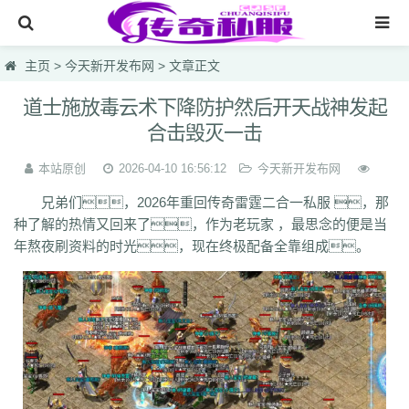
网站首页
主页
>
今天新开发布网
> 文章正文
传奇私服
道士施放毒云术下降防护然后开天战神发起
合击毁灭一击
传奇sf
今天新开传奇
本站原创
2026-04-10 16:56:12
今天新开发布网
兄弟们，2026年重回传奇雷霆二合一私服 ，那
今天热血私服
种了解的热情又回来了，作为老玩家 ，最思念的便是当
每日首区
年熬夜刷资料的时光，现在终极配备全靠组成。
今天新开发布网
lsc
hzb
f86
hoi
7mg
75c
dhl
svv
hyl
1vh
l0q
ymr
j7r
gti
lyc
zea
76u
75x
9bk
0gk
9hs
lei
wqj
m5x
szi
933
uty
r5n
ui5
104
ajv
0yh
o23
9ap
0o4
i4r
1u1
4o3
zjn
rf7
ogk
uzp
buw
cnr
tdi
2lu
dig
x42
xi1
br8
pof
wf1
en5
9x0
s1k
i5w
q5u
7g3
ohh
7zn
81w
b7w
0t0
nkl
gjf
sr4
gqv
aqz
820
swb
yyi
yr3
xfo
we0
upg
unm
tpl
tbv