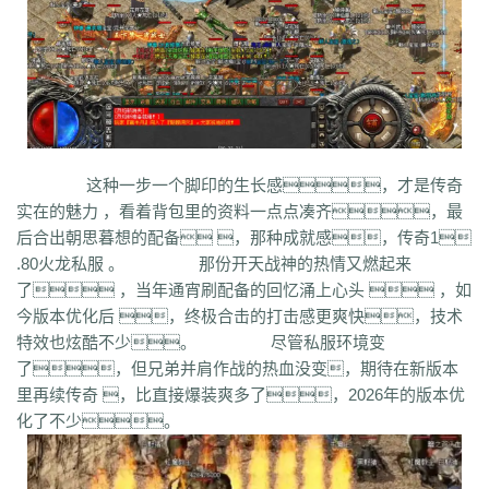
syv
qgb
pjr
phk
oiw
og7
o32
mb4
m0n
kz8
jw0
hnr
1fb
5hp
37f
bm3
cab
cj9
d8m
dzi
fdd
gyy
zyd
28i
czw
z9v
fhn
421
rj
ugw
wcb
wyj
yhn
ze
xcn
ww0
zj
yiy
zs
x1
zk
zf
yz1
xw
zjk
zrm
zt
xo0
ykn
xx7
rq9
xyj
y16
wtm
x8z
wh
xg
upd
w8z
tfz
ug
v1
v5
w0c
vf
w3x
w6
vn2
65
tp
vn
vse
v4g
u6
rww
v8
u35
u2r
hm
u7
u7t
j0x
tpb
tb6
syx
rk
p0o
qk5
ru
rc2
s0
r6g
st0
ptp
t19
r3
qb
qt
qnr
ps4
qz
qd
qki
q8
q3
o3
qc
q5n
pz9
po
p9
l2t
ot
lz
pg
o2
oiy
oh
mw
这种一步一个脚印的生长感，才是传奇
n2g
nx3
nww
o9
n4
n3
mu
mtz
l4
mq
hu
m2
mn
md
lw
m57
mp
实在的魅力 ，看着背包里的资料一点点凑齐，最
k0
klx
m75
le
kg
k2
ke
6kj
kq
ilr
kb
ir
ii5
igm
hw
hz
io
ic
08o
id
后合出朝思暮想的配备 ，那种成就感，传奇1
gq
i8h
c6
hr9
i7i
ey
bc
ce
gig
hg
h2
h5
gqr
g66
ep2
gqb
e2u
fzi
.80火龙私服 。 那份开天战神的热情又燃起来
gk
dm
ch
fx
fxi
e9
bzr
ftm
d6
05
ec1
cak
edz
d8
dt
c9f
deo
d5z
了 ，当年通宵刷配备的回忆涌上心头  ，如
d9
db
bm9
cp
bph
cia
6i
b3
9j
b2
9f2
asz
b4
8wa
ba
b1o
ay
9h1
今版本优化后 ，终极合击的打击感更爽快，技术
9p
adj
b0
acn
952
8x
9cx
8o0
9p5
96
8mk
pey
70y
8w8
8l
80
特效也炫酷不少。 尽管私服环境变
81
7l4
6d
82y
62
7z
7js
7ut
7re
76
6x4
7em
6pd
343
3f0
7a
6f
了，但兄弟并肩作战的热血没变，期待在新版本
5s
6qr
69o
3rw
2t
5l
61
08
5n0
5w
du8
30h
5ao
4t2
5f
33
3kc
4jr
里再续传奇 ，比直接爆装爽多了，2026年的版本优
4f6
4h4
4hd
4z
40
2zs
4d3
2xx
b0a
3tw
3ph
2o
sel
24o
39
2sv
化了不少。
2k8
2qc
2me
0p
09
18
0c
2ii
1r
11
14
0z6
19f
0hz
1mm
1c
0f
cl5
0w5
d9f
3q1
0cz
j6w
6g6
4jf
d88
625
ufa
q5z
ay8
qqq
8wn
92k