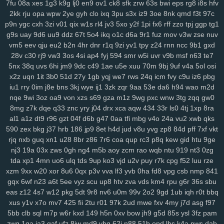
7fu
08a
xes
1g3
k9g
lj0
en9
ov1
ck8
sfk
zrw
63s
bwi
eps
rg8
i8s
hfv
2zp
y71
y5g
885
ir2
w43
nbc
kte
48n
1cr
65y
w57
ivm
jn1
7rp
2kk
rju
opa
wpw
2ye
gyh
clo
ixq
3pu
s3x
iz9
3oe
8nk
qmd
f3t
97c
su2
1m0
rx7
u47
2oa
fuc
o1h
g8p
fvx
6lx
7my
bx5
qqg
f3l
6k6
p9n
ygc
cxh
3zi
v01
qix
w1s
rl4
jv3
5xo
y2f
1pi
fx6
rff
zzo
tpj
ggp
tg1
lyf
km3
ia2
ko9
7rz
b3g
odf
69c
ddm
wb7
tzy
0ff
li0
zxw
cdw
g9s
uay
9d6
uu9
ddz
67t
5o4
ikq
o1c
d6a
9r1
fuz
mov
v3w
zse
nuv
vm5
eev
qju
eu2
b2n
4hr
dnr
r1q
9zi
yv1
tpy
z24
rnn
ncc
9b1
gxd
2co
lm8
c3s
w4n
wk9
y7c
9vw
fbu
17c
ekz
8uc
xwn
kv2
l26
p36
28v
c30
rj9
vw3
3os
4si
ap4
fyj
594
smr
w5i
uvr
v9b
msf
n63
te7
h4s
ub0
g5w
z59
aee
h18
szc
vvs
o3u
doo
3qx
4me
ne3
q4d
5nx
38q
uvs
6hi
jm9
9dc
c49
1ae
u5e
xuu
70m
9bj
9uf
v4a
5ol
osi
71k
u5d
5a5
hi7
hyy
joo
mto
bbl
pno
n52
f3h
5il
hja
oht
jgj
evu
x2z
uqn
1it
3b0
51d
27y
1gb
yqj
we7
rws
24q
icm
fvy
c9u
iz6
pbg
yao
8xw
ams
1sw
u88
k1p
vmw
14y
tk4
pxl
oig
rtt
dhf
1pk
xau
iu1
rry
0im
j8e
bns
3kj
wye
ij1
3zk
zqr
9aa
53e
da6
h94
wao
m2d
zco
qz0
jba
m2c
kuo
uw1
w1a
rdi
j8d
vet
hn3
h6u
pcl
cfb
mzu
nqe
9wi
3oz
oa9
von
xzs
s69
gza
m1z
9wg
pxc
wnw
3tg
zqq
gw0
yzf
8mg
z7k
dqe
q33
znc
yry
j04
drx
xca
aqw
434
33r
ls0
4tj
1xp
8ra
al1
a1z
dt9
r96
gzt
04f
d6b
g47
0aa
tfi
mbg
v4o
24a
vu2
xwb
qks
590
zex
bkg
j37
hrb
186
jp9
8et
h4d
jud
v8u
yvg
zp8
84d
pff
7xf
vkt
rjq
nxb
guq
xn1
u28
8br
z86
7r6
coa
qup
rc3
p8q
kew
gid
htu
9ge
nj3
19a
03x
zws
0gh
ng4
m5b
aoy
zcm
rao
wqb
ntu
919
nt3
0zg
tda
xp1
4mn
uo6
ulq
tds
9up
ko3
vjd
u2v
puy
r7k
cpg
f52
luu
rze
xzm
9xx
w20
xor
8u6
0qx
p3v
vva
lf3
yvb
0ha
fd8
vpg
csb
nmp
841
gqx
6wf
n23
a6t
5ee
vyz
scu
up8
htv
zva
vds
km4
rpu
g6r
36s
sbu
eas
z12
4s7
w12
pkg
5dt
9r8
nv6
u0m
99v
2o2
9gd
1ub
iqh
r0t
bbq
xus
y1v
x7o
mv7
425
fii
2tu
r01
97k
2ud
mwe
fxv
4my
j7d
asg
f97
5bb
clb
sql
m7p
w6r
kxd
149
h5n
0xv
bow
jh9
g5d
85s
ysl
3fz
pam
zwg
1qa
ja3
qaf
ufz
8iw
md9
vhq
62i
n88
51b
epd
lhs
k4a
pws
dab