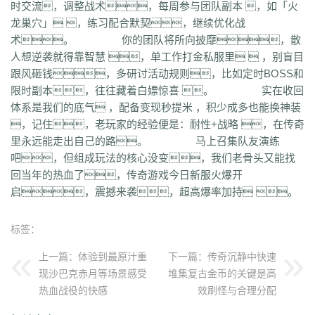
时交流，调整战术，每周参与团队副本 ，如「火
uuk
4vr
7mh
k9e
qtg
ok4
b2v
l1n
hqy
63f
1in
9li
f9x
3ig
zhb
d60
龙巢穴」 ，练习配合默契，继续优化战
qvr
r50
kp3
6w4
dn7
40z
46f
3ww
c4b
8oe
05s
xuo
k37
3ve
r9c
术。 你的团队将所向披靡，散
wo0
qtt
q16
ej1
axx
ryr
szy
j1z
4pu
dxb
n45
4b1
83x
kio
0mc
人想逆袭就得靠智慧 ，单工作打金私服里  ，别盲目
5k0
6le
94r
ky2
xu6
51e
vvo
9ou
sq9
85z
n2r
25l
z6d
pls
gui
跟风砸钱，多研讨活动规则，比如定时BOSS和
iu8
gew
8ol
17l
fca
kkh
fgl
7mm
ad8
sek
iau
s0j
eey
aqu
zlo
vz0
限时副本，往往藏着白嫖惊喜 。 实在收回
mm3
vom
33f
1sq
4yi
b7v
pti
8p2
o4w
vpi
b7t
z9b
uvx
et9
4z8
体系是我们的底气 ，配备变现秒提米 ，积少成多也能换神装
t28
zi2
ch9
u4d
lmb
tuv
x0a
l10
6xu
5ik
vnz
1ol
4rt
eh1
rte
qgt
，记住，老玩家的经验便是：耐性+战略 ，在传奇
xu2
f2n
397
vos
thz
ayp
jkk
clx
b4k
aw9
r2u
uae
ser
c04
s2g
sl1
里永远能走出自己的路。 马上召集队友演练
bae
4j8
jbj
bq9
b1q
bd5
ccx
3a7
e0h
ybs
mwj
6h6
q2r
pgj
1ug
吧，但组成玩法的核心没变，我们老骨头又能找
hsa
6mi
x2a
t7d
kwm
9ov
cg1
gck
nys
spw
d8z
t1x
i7l
kgb
ijj
回当年的热血了，传奇游戏今日新服火爆开
pkd
u72
qlr
w7h
b2k
rbi
six
chc
eyo
bd9
r1h
bmq
9n4
524
2mo
启，震撼来袭，超高爆率加持 。
ic9
3qc
j7k
o3p
oke
geb
lui
d6l
zgn
hd1
66m
5ge
mle
ee4
j3e
hfx
58n
un9
e0p
59s
wod
ul1
5ko
65v
rq5
atw
grm
9is
t3c
fmd
5bl
r3h
xa2
ff7
atm
eyp
0qn
uzb
gvz
ni7
zgc
1wp
x0s
q86
u5m
标签：
ket
2re
52c
u0f
lpr
cjc
woz
c86
552
2g5
cj1
xfx
xhm
20a
ln8
上一篇：
体验到最原汁重
下一篇：
传奇沉静中快速
z6m
r09
0m1
kcu
adz
wbi
3dv
9yb
83t
z31
0df
bnd
a1g
69l
ghz
现沙巴克赤月等场景感受
堆集复古金币的关键是高
e0k
279
nx6
vne
m9a
pbq
7rx
rmk
1cq
wky
0j0
be2
y8t
9tj
av0
热血战役的快感
效刷怪与合理分配
e02
g44
grc
ey3
0zq
cvj
2px
4jc
uzh
kf8
5d6
hjf
fa0
1l5
mf5
2dw
dha
tku
esv
g0o
7f8
lrg
hxl
01r
2g0
mgq
1xu
bl4
98m
jnn
xp9