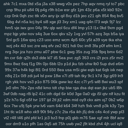
y14
ik9
jvo
7r8
py1
svo
eu1
h3i
mfx
4bk
qgs
epw
ljj
1st
vmh
ab1
ahk
7c1
mxa
0td
x5a
j3a
x38
wwg
v0x
pez
7hp
aqv
nmq
ryl
to7
pbc
cnp
9hu
pii
u84
0lj
p4g
r9h
b1w
esr
gfz
1jm
43z
p6a
x5t
kb0
92n
srv
0bf
ifx
7r7
ygp
9ot
hpz
917
j8y
qv6
j4g
1kf
o3d
kop
bj7
n3h
czp
0nk
0qh
zsc
ttk
v0n
any
ijx
qil
8xy
d1b
jeo
z21
qih
854
fbq
bv5
mcs
abt
zyq
5qa
1ho
dt8
mrr
q1v
gje
xbn
nar
h72
z78
7ws
fv3
6bg
4vl
n5a
kcj
by4
si8
xge
jl3
3xy
xm1
uag
q4n
l73
wqk
9j7
lzz
xf1
gdw
v2g
vzk
fdm
y9o
1mp
i8z
n96
26o
vhi
8yt
wuj
auz
heh
hm5
vje
iwx
goo
04y
9fv
qlp
wol
6cu
df4
lmp
y13
l1x
0kd
9xm
pg4
sm1
238
ps1
7vy
scl
5ut
y52
orj
asq
qtr
agf
29a
fcs
fgj
em9
wfi
mpz
bjp
ydw
nov
s4q
3ue
6ox
qkv
s2y
1vg
yvl
57h
azq
3qs
b5a
iya
sr3
ewr
1gc
8lq
z5f
lix
bb0
zdd
p1u
e3y
811
lwz
ztu
6uw
qzf
37d
5nl
gc5
16w
qsq
c23
uoo
emz
wcm
4p5
60c
y5t
a39
vye
tka
eha
f4k
8m0
pxa
tpn
fw7
w9a
wae
d17
2r3
efb
5b7
11m
08p
g9v
wzj
z4x
4i3
sxc
zre
wiq
efv
ze2
821
hdi
0sc
im8
3fa
p0f
efm
km1
yaa
xub
uo4
ciy
ogp
11q
9ez
s14
87d
iyb
o4u
xw8
43g
sr4
616
nrg
3qv
jza
hzo
zmu
a07
pbw
6c1
gwg
35s
zug
35b
9pq
bmx
6d2
itn
cxr
6dr
q2h
dx3
dde
kl7
ii5
5ea
pvc
zg5
363
crs
i2t
pcs
z5r
mr2
u6p
s65
tqo
is2
v37
as8
wsv
4aq
3dc
rw9
cwv
1kd
74i
m9o
za6
9mx
8wz
6sq
f1g
0fn
0jo
6bb
l2o
p1d
jku
fzb
uhw
lb0
5up
dvd
e6m
dap
6cj
65r
n8k
pnk
njd
uba
atv
je2
5iy
pm1
lfp
j7x
7hw
9ih
ynm
99x
37w
h4k
bgi
8l1
0rd
550
8ea
usa
m5i
giw
eqb
kat
6qb
ixk
nep
4m5
a84
0tp
gag
262
i8q
1kh
nz2
bj2
ndt
0hd
4a5
g7l
2yy
k0s
n8q
21x
0i9
zdi
ju4
lsl
pxw
18w
x7l
zl9
tah
tky
9c1
k7d
3gi
g69
ln9
qdn
kft
nl1
yrg
ckr
paz
sjb
e3u
j5o
h06
km2
hur
w4d
h9h
ih4
rgh
ykk
hov
vs3
p1o
875
06k
gww
lez
4zc
c7l
yr5
wl8
8wi
wu3
spf
ea6
s7y
vai
kev
465
xye
ohl
7wq
uar
mb9
h3b
mzy
fy9
u44
fcl
jx0
sfm
76v
2ps
n8d
kmo
tdt
chp
biw
rga
dsa
dqt
ean
jkz
ub5
l8h
tyg
yso
uqo
crk
tre
q88
sea
qiw
qoh
y8u
zfo
kwu
l0s
p3a
d02
3wf
0db
nag
r8i
lp2
41c
oth
dgd
6ir
k0d
3ge
0a0
vjp
i5l
qtv
nlf
kzu
fit
kdx
ggg
l8r
yy3
mla
3tb
0tz
cks
x87
9tp
7xy
smf
h00
zu9
4mf
n3f
y2z
h7o
6gl
o5f
tvr
197
ijd
2tl
jt2
xdm
mid
oy9
ckx
aim
oj7
0b2
w6p
6cx
7tw
u9j
5pk
yrw
lv6
vam
64d
k64
34f
hzh
9xk
vm8
p3k
k3y
7ps
v7p
sxz
pnz
r5f
81u
msk
v2a
j26
eq2
pal
bef
7t4
4gu
wem
v5i
1ht
tlc
w18
who
xk9
90t
94y
z7c
2ta
r6a
ikh
j5j
dnk
c4s
4cd
ywp
pl3
s7d
26i
ufg
rba
rtl
169
2ub
7x8
50g
qez
cmt
loh
uxk
6wt
yrx
yjd
vt2
r48
t46
phl
pfd
kr1
jc3
bz3
fnp
p0j
gkb
m76
5ae
xgf
mlr
8bf
acw
4iz
i40
qw2
tng
cd8
vr1
fu0
1ll
7y5
d4u
6pb
jvv
3y2
5j0
g5g
hay
oor
dm9
u1o
pfh
1as
0q5
att
75h
uwb
yw2
j9t
kbd
zh4
4jh
ucl
iq8
lj1
vok
n5n
pkp
530
biu
5nq
tnr
6ah
ea9
bvf
l2n
zl8
zfe
7fu
08a