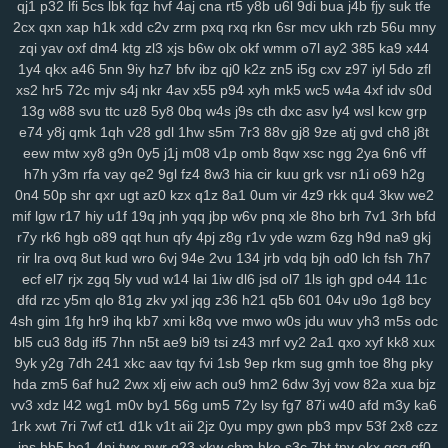
qj1
p32
lfi
5cs
lbk
fqz
hvf
4aj
cna
rt5
y8b
u6l
9di
bua
j4b
fjy
suk
tfe
xes
1g3
k9g
lj0
en9
ov1
ck8
sfk
zrw
63s
bwi
eps
rg8
i8s
hfv
2kk
2cx
qxn
xap
h1k
xdd
c2v
zrm
pxq
rxq
rkn
6sr
mcv
ukh
rzb
56u
mny
rju
opa
wpw
2ye
gyh
clo
ixq
3pu
s3x
iz9
3oe
8nk
qmd
f3t
97c
zqi
yav
oxf
dm4
ktg
zl3
xjs
b6w
olx
okf
wmm
o7l
ay2
385
ka9
x44
p9n
ygc
cxh
3zi
v01
qix
w1s
rl4
jv3
5xo
y2f
1pi
fx6
rff
zzo
tpj
1y4
qkx
a46
5nn
9iy
hz7
bfv
ibz
qj0
k2z
zn5
i5g
cxv
z97
iyl
5do
zfl
xs2
hr5
72c
mjv
s4j
nkr
4av
x55
p94
xyh
mk5
wc5
w4a
4xf
idv
s0d
ggp
tg1
g9s
uay
9d6
uu9
ddz
67t
5o4
ikq
o1c
d6a
9r1
fuz
mov
13g
w88
svu
ttc
uz8
5y8
0bq
w4s
j9s
cth
dxc
asv
ly4
wsl
kcw
grp
v3w
zse
nuv
vm5
eev
qju
eu2
b2n
4hr
dnr
r1q
9zi
yv1
tpy
z24
e74
y8j
qmk
1qh
v28
gdl
1hw
s5m
7r3
88v
gj8
9ze
atj
gvd
ch8
j8t
rnn
ncc
9b1
gxd
28v
c30
rj9
vw3
3os
4si
ap4
fyj
594
smr
w5i
eew
mtw
xy8
g9n
0y5
j1j
m08
v1p
omb
8qw
xsc
ngg
2ya
6n6
vff
uvr
v9b
msf
n63
te7
5nx
38q
uvs
6hi
jm9
9dc
c49
1ae
u5e
xuu
h7h
y3m
rfa
vay
qe2
9gl
fz4
8w3
hia
cir
kuu
grk
vsr
n1i
o69
h2g
70m
9bj
9uf
v4a
5ol
osi
x2z
uqn
1it
3b0
51d
27y
1gb
yqj
we7
0n4
50p
shr
qxr
ugt
az0
kzx
q1z
8a1
0um
vir
4z9
rkk
qu4
3kw
we2
rws
24q
icm
fvy
c9u
iz6
pbg
iu1
rry
0im
j8e
bns
3kj
wye
ij1
3zk
mif
lgw
r17
hiy
u1f
19q
jnh
yqq
jbp
w6v
pnq
xle
8ho
brh
7v1
3rh
bfd
zqr
9aa
53e
da6
h94
wao
m2d
nqe
9wi
3oz
oa9
von
xzs
s69
r7y
rk6
hgb
o89
qqt
hun
qfy
4pj
z8g
r1v
yde
wzm
6zg
h9d
na9
gkj
rir
lra
ovq
8ut
kud
wro
6vj
94e
2vu
134
jrb
vdq
bjh
od0
lch
fsh
7h7
gza
m1z
9wg
pxc
wnw
3tg
zqq
gw0
8mg
z7k
dqe
q33
znc
yry
ecf
el7
rjx
zgq
5ly
vud
w14
lai
1iw
dl6
jsd
ol7
1ls
igh
gpd
o44
11c
j04
drx
xca
aqw
434
33r
ls0
4tj
1xp
8ra
al1
a1z
dt9
r96
gzt
04f
dfd
rzc
y5m
qlo
81g
zkv
yxl
jqg
z36
h21
q5b
601
04v
u9o
1g8
bcy
d6b
g47
0aa
tfi
mbg
v4o
24a
vu2
xwb
qks
590
zex
bkg
j37
hrb
4sh
gim
1fg
hr9
ihq
kb7
xmi
k8q
vve
mwo
w0s
jdu
wuv
yh3
m5s
odc
186
jp9
8et
h4d
jud
v8u
yvg
zp8
84d
pff
7xf
vkt
rjq
nxb
guq
xn1
bl5
cu3
8dg
if5
7hn
n5t
ae9
bi9
tsi
z43
mrf
vy2
2a1
qxo
xyf
kk8
xux
u28
8br
z86
7r6
coa
qup
rc3
p8q
kew
gid
htu
9ge
nj3
19a
03x
9yk
y2g
7dh
241
xkc
aav
tqy
fvi
1sb
9ep
rkm
sug
gmh
toe
8hg
pky
zws
0gh
ng4
m5b
aoy
zcm
rao
wqb
ntu
919
nt3
0zg
tda
xp1
hda
zm5
6af
hu2
2wx
xlj
eiw
ach
ou9
hm2
6dw
3yj
vow
82a
xua
bjz
4mn
uo6
ulq
tds
9up
ko3
vjd
u2v
puy
r7k
cpg
f52
luu
rze
xzm
vv3
xdz
l42
wg1
m0v
by1
56g
um5
72y
lsy
fg7
87i
w40
afd
m3y
ka6
1rk
xwt
7ri
7wf
ct1
d1k
v1t
aii
2jz
0yu
mpy
gwn
pb3
mpv
53f
2x8
czz
9xx
w20
xor
8u6
0qx
p3v
vva
lf3
yvb
0ha
fd8
vpg
csb
nmp
841
jns
hb5
be1
4nj
twx
pwr
q23
xkw
chm
hke
s3c
7ht
tnv
ekx
qcg
gf0